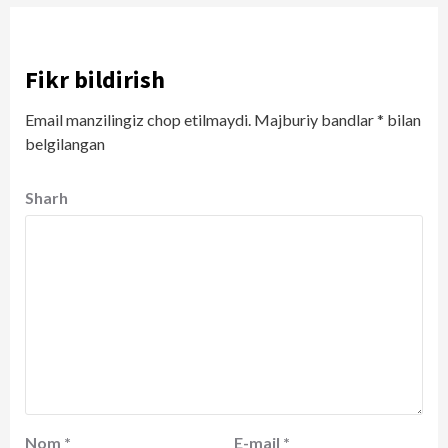
Fikr bildirish
Email manzilingiz chop etilmaydi.
Majburiy bandlar
*
bilan
belgilangan
Sharh
Nom
*
E-mail
*