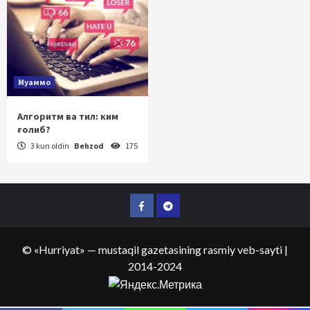
Муаммо
Алгоритм ва тил: ким
ғолиб?
3 kun oldin
Behzod
175
Facebook
Telegram
©
«Hurriyat»
— mustaqil gazetasining rasmiy veb-sayti
|
2014-2024