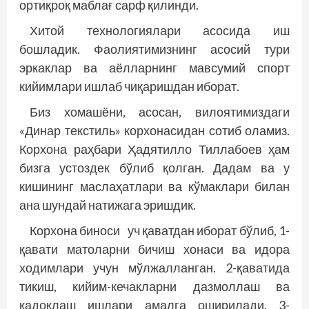
ортиқроқ маблағ сарф қилинди.
Хитой технологиялари асосида иш
бошладик. Фаолиятимизнинг асосий тури
эркаклар ва аёлларнинг мавсумий спорт
кийимлари ишлаб чиқаришдан иборат.
Биз хомашёни, асосан, вилоятимиздаги
«Динар текстиль» корхонасидан сотиб оламиз.
Корхона раҳбари Ҳадятилло Тиллабоев ҳам
бизга устоздек бўлиб қолган. Дадам ва у
кишининг маслаҳатлари ва кўмаклари билан
ана шундай натижага эришдик.
Корхона биноси уч қаватдан иборат бўлиб, 1-
қавати матоларни бичиш хонаси ва идора
ходимлари учун мўлжалланган. 2-қаватида
тикиш, кийим-кечакларни дазмоллаш ва
қадоқлаш ишлари амалга оширилади. 3-