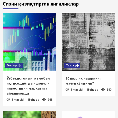
Сизни қизиқтирган янгиликлар
Эътироф
Таассуф
Ўзбекистон янги глобал
90 йиллик нашрнинг
иқтисодиётда ишончли
маёғи сўндими?
инвестиция марказига
3 kun oldin
Behzod
180
айланмоқда
3 kun oldin
Behzod
248