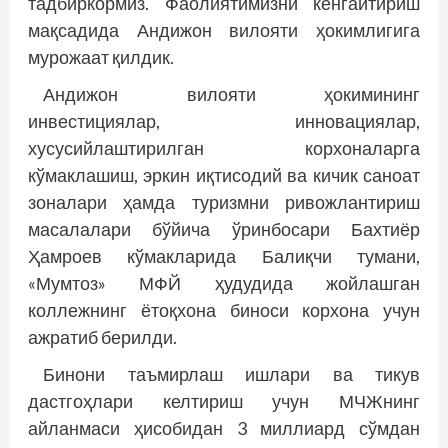
тадбиркормиз. Фаолиятимизни кенгайтириш
мақсадида Андижон вилояти ҳокимлигига
мурожаат қилдик.
Андижон вилояти ҳокимининг
инвестициялар, иннова­циялар,
хусусийлаштирилган корхоналарга
кўмаклашиш, эркин иқтисодий ва кичик саноат
зоналари ҳамда туризмни ривожлантириш
масалалари бў­йича ўринбосари Бахтиёр
Ҳамроев кў­макларида Балиқчи тумани,
«Мумтоз» МФЙ ҳудудида жойлашган
коллежнинг ётоқхона биноси корхона учун
ажратиб берилди.
Бинони таъмирлаш ишлари ва тикув
дастгоҳлари келтириш учун МЧЖнинг
айланмаси ҳисобидан 3 миллиард сўмдан