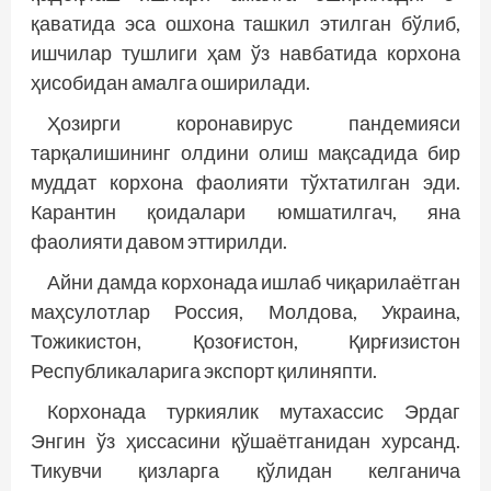
қаватида эса ошхона ташкил этилган бўлиб,
ишчилар тушлиги ҳам ўз навбатида корхона
ҳисобидан амалга оширилади.
Ҳозирги коронавирус пандемияси
тарқалишининг олдини олиш мақсадида бир
муддат корхона фао­лияти тўхтатилган эди.
Карантин қоидалари юмшатилгач, яна
фаолияти давом эттирилди.
Айни дамда корхонада ишлаб чиқарилаётган
маҳсулотлар Россия, Молдова, Украина,
Тожикистон, Қозоғистон, Қирғизистон
Республикаларига экспорт қилиняпти.
Корхонада туркиялик мутахассис Эрдаг
Энгин ўз ҳиссасини қўшаётганидан хурсанд.
Тикувчи қизларга қўлидан келганича