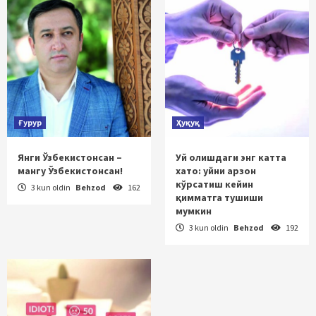
Ғурур
Ҳуқуқ
Янги Ўзбекистонсан –
Уй олишдаги энг катта
мангу Ўзбекистонсан!
хато: уйни арзон
кўрсатиш кейин
3 kun oldin
Behzod
162
қимматга тушиши
мумкин
3 kun oldin
Behzod
192