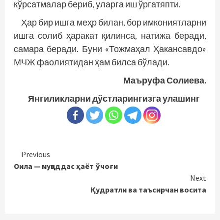
кўрсатмалар бериб, уларга иш ўргатяпти.
Ҳар бир ишга меҳр билан, бор имкониятларни
ишга солиб ҳаракат қилинса, натижа беради,
самара беради. Буни «Тожмаҳал Ҳакансавдо»
МЧЖ фаолиятидан ҳам билса бўлади.
Маъруфа Солиева.
Янгиликларни дўстларингизга улашинг
Continue
Previous
Оила — муқаддас ҳаёт ўчоғи
Reading
Next
Қудратли ва таъсирчан восита