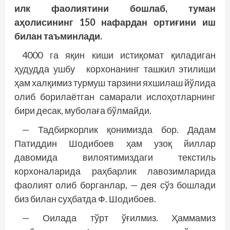
илк фаолиятини бошлаб, туман
аҳолисининг 150 нафардан ортиғини иш
билан таъминлади.
4000 га яқин киши истиқомат қиладиган
ҳудудда ушбу корхонанинг ташкил этилиши
ҳам халқимиз турмуш тарзини яхшилаш йўлида
олиб борилаётган самарали ислоҳотларнинг
бири десак, муболаға бўлмайди.
— Тадбиркорлик қонимизда бор. Дадам
Патиддин Шодибоев ҳам узоқ йиллар
давомида вилоятимиздаги текстиль
корхоналарида раҳбарлик лавозимларида
фаолият олиб борганлар, — дея сўз бошлади
биз билан суҳбатда Ф. Шодибоев.
— Оилада тўрт ўғилмиз. Ҳаммамиз