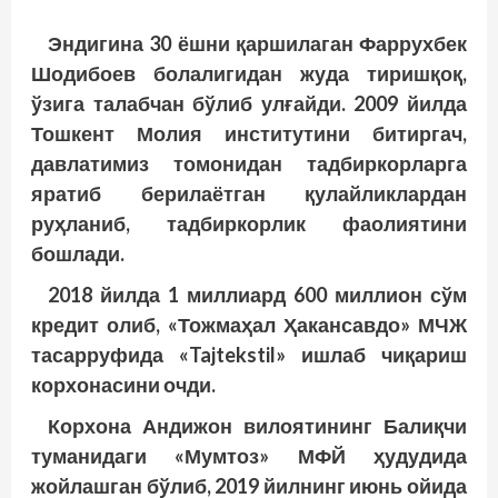
Эндигина 30 ёшни қаршилаган Фаррухбек
Шодибоев болалигидан жуда тиришқоқ,
ўзига талабчан бўлиб улғайди. 2009 йилда
Тошкент Молия институтини битиргач,
давлатимиз томонидан тадбиркорларга
яратиб берилаётган қулайликлардан
руҳланиб, тадбиркорлик фаолиятини
бошлади.
2018 йилда 1 миллиард 600 миллион сўм
кредит олиб, «Тожмаҳал Ҳакансавдо» МЧЖ
тасарруфида «Tajtekstil» ишлаб чиқариш
корхонасини очди.
Корхона Андижон вилоятининг Балиқчи
туманидаги «Мумтоз» МФЙ ҳудудида
жойлашган бўлиб, 2019 йилнинг июнь ойида