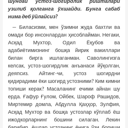
шундай устоз-шогирдлик ришталари
узилиб қолганга ўхшайди. Бунга сабаб
нима деб ўйлайсиз?
— Биласизми, мен ўзимни жуда бахтли ва
омади бор инсонлардан ҳисоблайман. Негаки,
Асқад Мухтор, Одил Ёқубов ва
адабиётимизнинг бошқа йирик вакиллари
билан бирга ишлаганман. Саволингизга
келсак, устоз-шогирдлик анъанаси йўқолган,
деяпсиз. Айтинг-чи, устоз шогирдни
қидирадими ёки шогирд устозними? Ким кимни
топиши керак? Масаланинг ечими айнан шу
ерда. Ғафур Ғулом, Ойбек, Шароф Рашидов,
Миртемир домла, Абдулла Қаҳҳор, Зулфия,
Асқад Мухтор ва бошқа устозлар кўплаб ёш
ижодкорларнинг бошини силаган. Лекин
барибир, ёшлар устознинг ёнига ўзи бориши