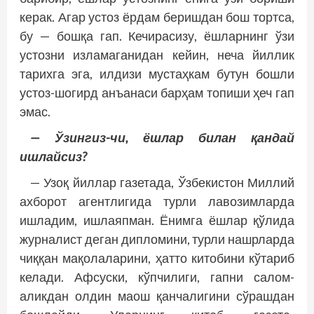
керак. Агар устоз ёрдам беришдан бош тортса,
бу — бошқа гап. Кечирасизу, ёшларнинг ўзи
устозни изламаганидан кейин, неча йиллик
тарихга эга, илдизи мустаҳкам бутун бошли
устоз-шогирд анъанаси барҳам топиши ҳеч гап
эмас.
— Ўзингиз-чи, ёшлар билан қандай
ишлайсиз?
— Узоқ йиллар газетада, Ўзбекистон Миллий
ахборот агентлигида турли лавозимларда
ишладим, ишлаяпман. Ёнимга ёшлар қўлида
журналист деган дипломини, турли нашрларда
чиққан мақолаларини, ҳатто китобини кўтариб
келади. Афсуски, кўпчилиги, гапни салом-
аликдан олдин маош қанчалигини сўрашдан