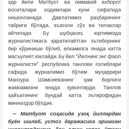
ҳар йили Матбуот ва оммавий ахборот
воситалари ходимлари куни сифатида
нишонланади. Давлатимиз раҳбарининг
табриги бўлади, эъзозли сўз ва тилаклар
айтилади. Бу шубҳасиз, юртимизда
журналистикага қаратилаётган эътиборнинг
бир кўриниши бўлиб, елкамизга янада катта
масъулият юклайди. Бу йил “Йилнинг энг фаол
журналисти” республика танлови ғолиблари
сафида журналимиз бўлим муҳаррири
Манзура Шамсиеванинг ҳам борлиги
жамоамизни янада қувонтирди. Танлов
ҳайъатининг бундай катта эътирофидан
миннатдор бўлдик.
— Матбуот соҳасида узоқ йиллардан
буён ишлаб, устоз даражасига эришган