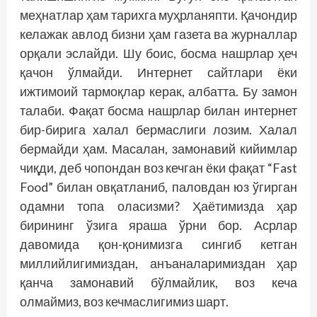
меҳнатлар ҳам тарихга муҳрланяпти. Қачондир
келажак авлод бизни ҳам газета ва журналлар
орқали эслайди. Шу боис, босма нашрлар ҳеч
қачон ўлмайди. Интернет сайтлари ёки
ижтимоий тармоқлар керак, албатта. Бу замон
талаби. Фақат босма нашрлар билан интернет
бир-бирига халал бермаслиги лозим. Халал
бермайди ҳам. Масалан, замонавий кийимлар
чиқди, деб чопондан воз кечган ёки фақат “Fast
Food” билан овқатланиб, паловдан юз ўгирган
одамни топа оласизми? Ҳаётимизда ҳар
бирининг ўзига яраша ўрни бор. Асрлар
давомида қон-қонимизга сингиб кетган
миллийлигимиздан, анъаналаримиздан ҳар
қанча замонавий бўлмайлик, воз кеча
олмаймиз, воз кечмаслигимиз шарт.