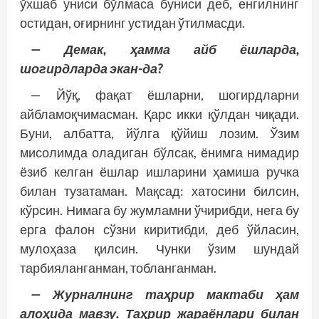
ўхшаб униси бўлмаса буниси деб, енгилнинг
остидан, оғирнинг устидан ўтилмасди.
— Демак, ҳамма айб ёшларда,
шогирдларда экан-да?
— Йўқ, фақат ёшларни, шогирдларни
айбламоқчимасман. Қарс икки қўлдан чиқади.
Буни, албатта, йўлга қўйиш лозим. Ўзим
мисолимда оладиган бўлсак, ёнимга нимадир
ёзиб келган ёшлар ишларини ҳамиша ручка
билан тузатаман. Мақсад: хатосини билсин,
кўрсин. Нимага бу жумламни ўчирибди, нега бу
ерга фалон сўзни киритибди, деб ўйласин,
мулоҳаза қилсин. Чунки ўзим шундай
тарбияланганман, тобланганман.
— Журналнинг таҳрир мактаби ҳам
алоҳида мавзу. Таҳрир жараёнлари билан