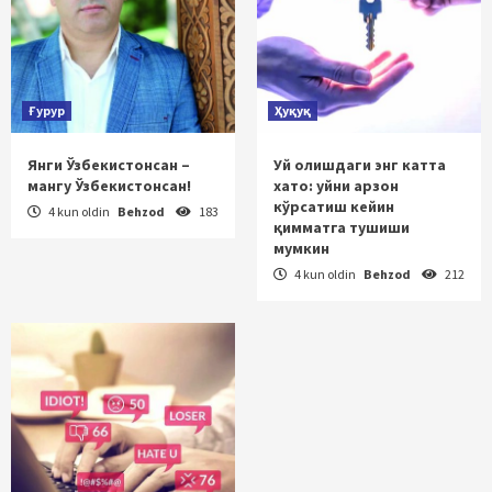
Ғурур
Ҳуқуқ
Янги Ўзбекистонсан –
Уй олишдаги энг катта
мангу Ўзбекистонсан!
хато: уйни арзон
кўрсатиш кейин
4 kun oldin
Behzod
183
қимматга тушиши
мумкин
4 kun oldin
Behzod
212