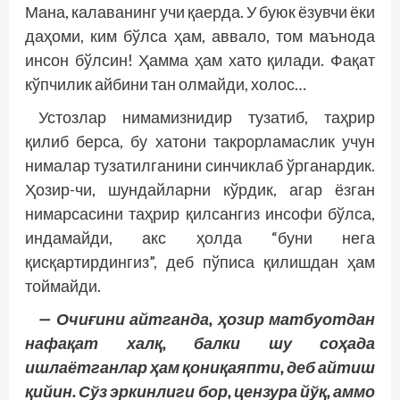
Мана, калаванинг учи қаерда. У буюк ёзувчи ёки
даҳоми, ким бўлса ҳам, аввало, том маънода
инсон бўлсин! Ҳамма ҳам хато қилади. Фақат
кўпчилик айбини тан олмайди, холос…
Устозлар нимамизнидир тузатиб, таҳрир
қилиб берса, бу хатони такрорламаслик учун
нималар тузатилганини синчиклаб ўрганардик.
Ҳозир-чи, шундайларни кўрдик, агар ёзган
нимарсасини таҳрир қилсангиз инсофи бўлса,
индамайди, акс ҳолда “буни нега
қисқартирдингиз”, деб пўписа қилишдан ҳам
тоймайди.
— Очиғини айтганда, ҳозир матбуотдан
нафақат халқ, балки шу соҳада
ишлаётганлар ҳам қониқаяпти, деб айтиш
қийин. Сўз эркинлиги бор, цензура йўқ, аммо