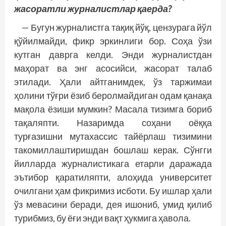
жасоратли журналистлар қаерда?
— Бугун журналистга тақиқ йўқ, цензурага йўл
қўйилмайди, фикр эркинлиги бор. Соҳа ўзи
кутган даврга келди. Энди журналистдан
маҳорат ва энг асосийси, жасорат талаб
этилади. Ҳали айтганимдек, ўз таржимаи
ҳолини тўғри ёзиб беролмайдиган одам қанақа
мақола ёзиши мумкин? Масала тизимга бориб
тақаляпти. Назаримда соҳани оёққа
турғазишни мутахассис тайёрлаш тизимини
такомиллаштиришдан бошлаш керак. Сўнгги
йилларда журналистикага етарли даражада
эътибор қаратиляпти, алоҳида университет
очилгани ҳам фикримиз исботи. Бу ишлар ҳали
ўз мевасини беради, дея ишониб, умид қилиб
турибмиз, бу ёғи энди вақт ҳукмига ҳавола.