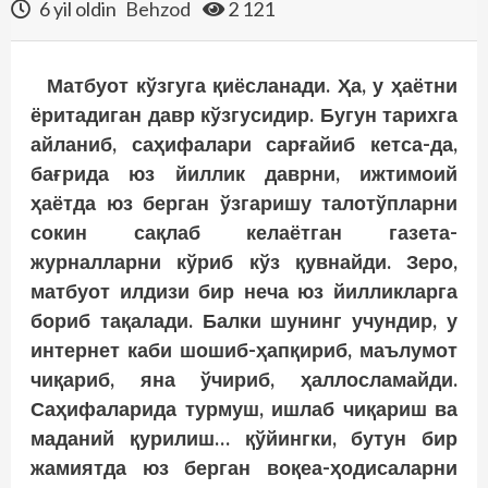
6 yil oldin
Behzod
2 121
Матбуот кўзгуга қиёсланади. Ҳа, у ҳаётни
ёритадиган давр кўзгусидир. Бугун тарихга
айланиб, саҳифалари сарғайиб кетса-да,
бағрида юз йиллик даврни, ижтимоий
ҳаётда юз берган ўзгаришу талотўпларни
сокин сақлаб келаётган газета-
журналларни кўриб кўз қувнайди. Зеро,
матбуот илдизи бир неча юз йилликларга
бориб тақалади. Балки шунинг учундир, у
интернет каби шошиб-ҳапқириб, маълумот
чиқариб, яна ўчириб, ҳаллосламайди.
Саҳифаларида турмуш, ишлаб чиқариш ва
маданий қурилиш… қўйингки, бутун бир
жамиятда юз берган воқеа-ҳодисаларни