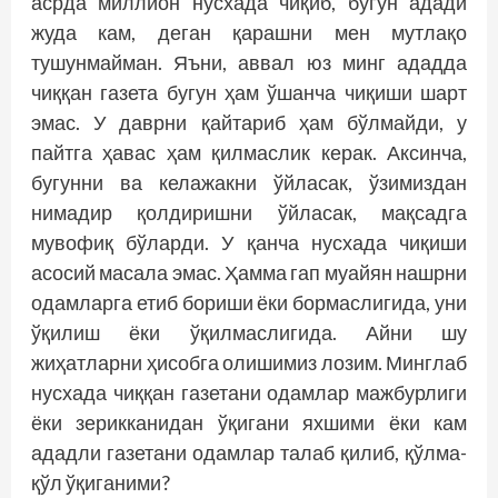
асрда миллион нусхада чиқиб, бугун адади
жуда кам, деган қарашни мен мутлақо
тушунмайман. Яъни, аввал юз минг ададда
чиққан газета бугун ҳам ўшанча чиқиши шарт
эмас. У даврни қайтариб ҳам бўлмайди, у
пайтга ҳавас ҳам қилмаслик керак. Аксинча,
бугунни ва келажакни ўйласак, ўзимиздан
нимадир қолдиришни ўйласак, мақсадга
мувофиқ бўларди. У қанча нусхада чиқиши
асосий масала эмас. Ҳамма гап муайян нашрни
одамларга етиб бориши ёки бормаслигида, уни
ўқилиш ёки ўқилмаслигида. Айни шу
жиҳатларни ҳисобга олишимиз лозим. Минглаб
нусхада чиққан газетани одамлар мажбурлиги
ёки зерикканидан ўқигани яхшими ёки кам
ададли газетани одамлар талаб қилиб, қўлма-
қўл ўқиганими?