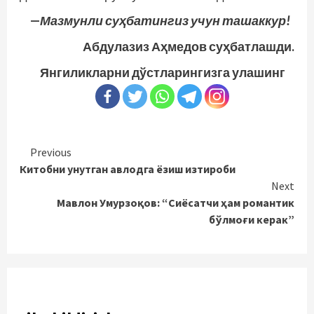
—
Мазмунли суҳбатингиз учун ташаккур!
Абдулазиз Аҳмедов суҳбатлашди.
Янгиликларни дўстларингизга улашинг
Continue
Previous
Китобни унутган авлодга ёзиш изтироби
Reading
Next
Мавлон Умурзоқов: “Сиёсатчи ҳам романтик
бўлмоғи керак”