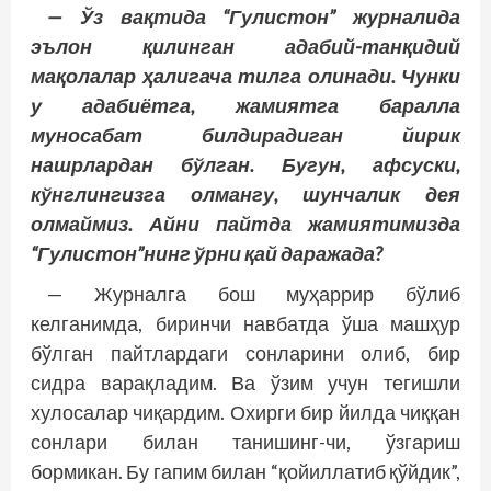
— Ўз вақтида “Гулистон” журналида
эълон қилинган адабий-танқидий
мақолалар ҳалигача тилга олинади. Чунки
у адабиётга, жамиятга баралла
муносабат билдирадиган йирик
нашрлардан бўлган. Бугун, афсуски,
кўнглингизга олмангу, шунчалик дея
олмаймиз. Айни пайтда жамиятимизда
“Гулистон”нинг ўрни қай даражада?
— Журналга бош муҳаррир бўлиб
келганимда, биринчи навбатда ўша машҳур
бўлган пайтлардаги сонларини олиб, бир
сидра варақладим. Ва ўзим учун тегишли
хулосалар чиқардим. Охирги бир йилда чиққан
сонлари билан танишинг-чи, ўзгариш
бормикан. Бу гапим билан “қойиллатиб қўйдик”,