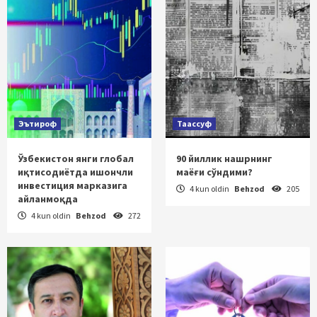
Эътироф
Таассуф
Ўзбекистон янги глобал
90 йиллик нашрнинг
иқтисодиётда ишончли
маёғи сўндими?
инвестиция марказига
4 kun oldin
Behzod
205
айланмоқда
4 kun oldin
Behzod
272