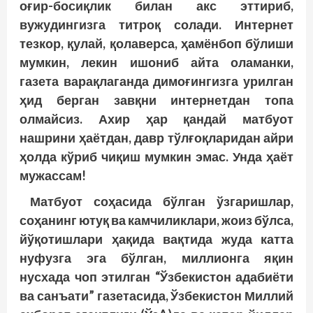
оғир-босиқлик билан акс эттириб,
вужудингизга титроқ солади. Интернет
тезкор, қулай, қолаверса, ҳамёнбоп бўлиши
мумкин, лекин ишониб айта оламанки,
газета варақлаганда димоғингизга урилган
ҳид берган завқни интернетдан топа
олмайсиз. Ахир ҳар қандай матбуот
нашрини ҳаётдан, давр тўлғоқларидан айри
ҳолда кўриб чиқиш мумкин эмас. Унда ҳаёт
мужассам!
Матбуот соҳасида бўлган ўзгаришлар,
соҳанинг ютуқ ва камчиликлари, жоиз бўлса,
йўқотишлари ҳақида вақтида жуда катта
нуфузга эга бўлган, миллионга яқин
нусхада чоп этилган “Ўзбекистон адабиёти
ва санъати” газетасида, Ўзбекистон Миллий