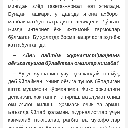
мингдан зиёд газета-журнал чоп этилади.
Бундан ташқари, у давр­­да ягона ахборот
манбаи матбуот ва радио-телевидение бўлган.
Бизда интернет ёки ижтимоий тармоқлар
бўлмаган. Бу ҳолатда босма нашрларга эҳтиёж
катта бўлган-да.
— Айни пайтда журналист(ика)нинг
оёғига тушов бўлаётган омиллар нимада?
— Бугун журналист учун ҳеч қандай ғов йўқ,
деб ўйлайман. Унинг оёғига тушов бўладиган
катта муаммони кўрмаяпман. Фикр эркинлиги
дейсизми, ҳақ гапни гапириш, маълумот олиш
ёки эълон қилиш… ҳаммаси очиқ ва эркин.
Баъзида ўйлаб қоламан. Журналистлар учун
қанчалаб танловлар, рағбат ва мукофотлар
жорий этилган. Биз шунга муносиб жавоб бера