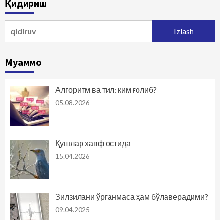
Қидириш
Qidirshish:
Муаммо
Алгоритм ва тил: ким ғолиб?
05.08.2026
Қушлар хавф остида
15.04.2026
Зилзилани ўрганмаса ҳам бўлаверадими?
09.04.2025