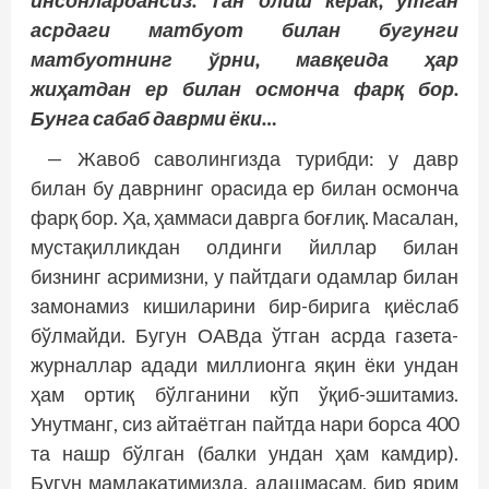
инсонлардансиз. Тан олиш керак, ўтган
асрдаги матбуот билан бугунги
матбуотнинг ўрни, мавқеида ҳар
жиҳатдан ер билан осмонча фарқ бор.
Бунга сабаб даврми ёки…
— Жавоб саволингизда турибди: у давр
билан бу даврнинг орасида ер билан осмонча
фарқ бор. Ҳа, ҳаммаси даврга боғлиқ. Масалан,
мустақилликдан олдинги йиллар билан
бизнинг асримизни, у пайтдаги одамлар билан
замонамиз кишиларини бир-бирига қиёслаб
бўлмайди. Бугун ОАВда ўтган асрда газета-
журналлар адади миллионга яқин ёки ундан
ҳам ортиқ бўлганини кўп ўқиб-эшитамиз.
Унутманг, сиз айтаётган пайтда нари борса 400
та нашр бўлган (балки ундан ҳам камдир).
Бугун мамлакатимизда, адашмасам, бир ярим