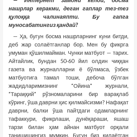
— Интернет замони келди, босма
нашрлар керакми, деган гаплар тез-тез
қулоққа чалинаяпти. Бу гапга
муносабатингиз қандай?
— Ҳа, бугун босма нашрларнинг куни битди,
деб жар солаётганлар бор. Мен бу фикрга
умуман қўшилмайман. Чунки матбуот — тарих.
Айтайлик, бундан 50-60 йил олдин чиққан
газета ва журналларни ё бўлмаса, ўзбек
матбуотига тамал тоши, дебоча бўлган
жадидларимизнинг “Ойина” журнали,
“Тараққий” рўзномаларини бир варақлаб
кўринг, ўша даврни ҳис қилмайсизми? Нафақат
даврни, балки ўша пайтдаги одамларнинг
тафаккури, фикрлаши, дунёқараши, яшаш
тарзи билан ҳам айнан матбуот орқали
танишишингиз мумкин. Бугун биз қилаётган