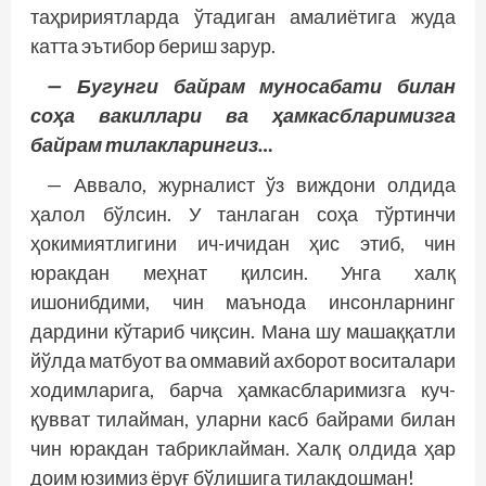
таҳририятларда ўтадиган амалиётига жуда
катта эътибор бериш зарур.
— Бугунги байрам муносабати билан
соҳа вакиллари ва ҳамкасбларимизга
байрам ти­лакларингиз…
— Аввало, журналист ўз виждони олдида
ҳалол бўлсин. У танлаган соҳа тўртинчи
ҳокимиятлигини ич-ичидан ҳис этиб, чин
юракдан меҳнат қилсин. Унга халқ
ишонибдими, чин маънода инсонларнинг
дардини кўтариб чиқсин. Мана шу машаққатли
йўлда матбуот ва оммавий ахборот воситалари
ходимларига, барча ҳамкасбларимизга куч-
қувват тилайман, уларни касб байрами билан
чин юракдан табриклайман. Халқ олдида ҳар
доим юзимиз ёруғ бўлишига тилакдошман!