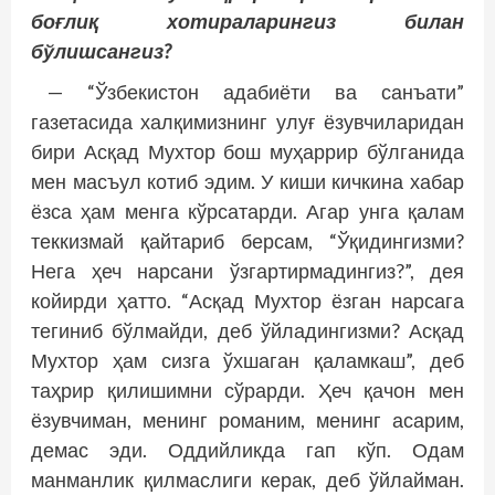
боғлиқ хотираларингиз билан
бўлишсангиз?
— “Ўзбекистон адабиёти ва санъати”
газетасида халқимизнинг улуғ ёзувчиларидан
бири Асқад Мухтор бош муҳаррир бўлганида
мен масъул котиб эдим. У киши кичкина хабар
ёзса ҳам менга кўрсатарди. Агар унга қалам
теккизмай қайтариб берсам, “Ўқидингизми?
Нега ҳеч нарсани ўзгартирмадингиз?”, дея
койирди ҳатто. “Асқад Мухтор ёзган нарсага
тегиниб бўлмайди, деб ўйладингизми? Асқад
Мухтор ҳам сизга ўхшаган қаламкаш”, деб
таҳрир қилишимни сўрарди. Ҳеч қачон мен
ёзувчиман, менинг романим, менинг асарим,
демас эди. Оддийликда гап кўп. Одам
манманлик қилмаслиги керак, деб ўйлайман.