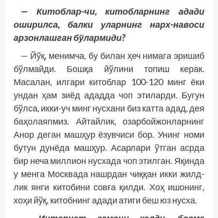
— Китоблар-чи, китобларнинг адади
оширилса, балки уларнинг нарх-навоси
арзонлашган бўлармиди?
— Йўқ, менимча, бу билан ҳеч нимага эришиб
бўлмайди. Бошқа йўлини топиш керак.
Масалан, илгари китоблар 100-120 минг ёки
ундан ҳам зиёд ададда чоп этиларди. Бугун
бўлса, икки-уч минг нусхани биз катта адад, дея
баҳолаяпмиз. Айтайлик, озарбойжонларнинг
Анор деган машҳур ёзувчиси бор. Унинг номи
бутун дунёда машҳур. Асарлари ўтган асрда
бир неча миллион нусхада чоп этилган. Яқинда
у менга Москвада нашрдан чиққан икки жилд­
лик янги китобини совға қилди. Хоҳ ишонинг,
хоҳи йўқ, китобнинг адади атиги беш юз нусха.