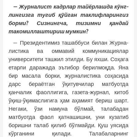
— Журналист кадрлар тайёрлашда кўнг­
лингизга тугиб қўйган таклифларингиз
борми? Сизнингча, тизимни қандай
такомиллаштириш мумкин?
— Президентимиз ташаббуси билан Журна­
листика ва оммавий коммуникациялар
университети ташкил этилди. Бу яхши. Соҳага
етарли даражада эътибор берилмоқда. Яна
бир масала борки, журналистика соҳасида
дарс бераётган ўқитувчилар матбуотда
қанчалик фаоллигига, газета-журнал, китоб
ўқиш-ўқимаслигига ҳам аҳамият бериш шарт.
Негаки, ўзи намуна бўлмай, талабадан
матбуотда фаол қатнашишни, уни кузатиб
боришни талаб қилиб бўлмайди. Қуш уясида
кўрганини қилади. Талабаларнинг