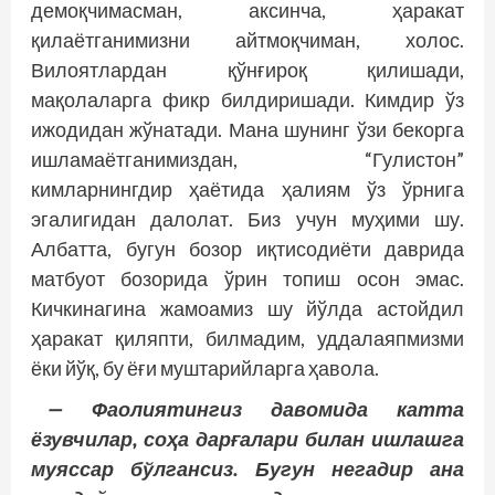
демоқчимасман, аксинча, ҳаракат
қилаётганимизни айтмоқчиман, холос.
Вилоятлардан қўнғироқ қилишади,
мақолаларга фикр билдиришади. Кимдир ўз
ижодидан жўнатади. Мана шунинг ўзи бекорга
ишламаётганимиздан, “Гулистон”
кимларнингдир ҳаётида ҳалиям ўз ўрнига
эгалигидан далолат. Биз учун муҳими шу.
Албатта, бугун бозор иқтисодиёти даврида
матбуот бозорида ўрин топиш осон эмас.
Кичкинагина жамоамиз шу йўлда астойдил
ҳаракат қиляпти, билмадим, уддалаяпмизми
ёки йўқ, бу ёғи муштарийларга ҳавола.
— Фаолиятингиз давомида катта
ёзувчилар, соҳа дарғалари билан ишлашга
муяссар бўлгансиз. Бугун негадир ана