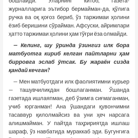
бошлайди. Уларнинг китоб, газета-
журналларига эътибор бермайман-да, қўлига
ручка ва оқ қоғоз бериб, ўз таржимаи ҳолини
ёзиб беришини сўрайман. Афсуски, айримлари
ҳатто таржимаи ҳолини ҳам тўғри ёза олмайди.
— Келинг, шу ўринда ўзингиз илк бора
матбуотга кириб келган пайтларни ҳам
бирровга эслаб ўтсак. Бу жараён сизда
қандай кечган?
— Мен матбуотдаги илк фаолиятимни курьер
— ташувчиликдан бошлаганман. Ўшанда
газетада ишлаяпман, деб ўзимга сиғмаганман,
учиб юрганман! Ана ўшандаги қувончимни
тасаввур қилолмайсиз ва уни ҳеч нарсага
алишмайман. У пайтда таҳририятда ишлаш
шараф, ўз навбатида мураккаб эди. Бугунгига