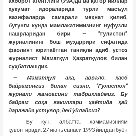
ахборот агентлиги (ЎзA)да ва қатор йиллар
ҳукумат идораларида турли масъул
вазифаларда самарали меҳнат қилиб,
бугунги кунда мамлакатимизнинг нуфузли
нашрларидан бири — “Гулистон”
журналининг бош муҳаррири сифатида
фаолият юритаётган таниқли адиб, устоз
журналист Маматқул Ҳазратқулов билан
суҳбатлашдик.
— Маматқул ака, аввало, касб
байрамингиз билан сизни, “Гулистон”
журнали жамоасини табриклаймиз. Бу
байрам соҳа вакиллари ҳаётида қай
даражада устувор, деб ўйлайсиз?
— Бу кун, албатта, ҳаммамизниям
қувонтиради. 27 июнь санаси 1993 йилдан буён