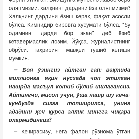
оляпмизми, халқнинг дардини ёза оляпмизми?
Халқнинг дардини ёзиш керак, фақат асос­­ли
бўлса. Кимнидир бировга хусумати бўлса, “бу
одамнинг дарди бор экан”, деб ёзиб
кетавермаслик лозим. Йўқса, журналистнинг
обрўси, таҳририят мавқеи тушиб кетиши
мумкин.
— Боя ўзингиз айтган гап: вақтида
миллионга яқин нусхада чоп этилган
нашрда м­асъул котиб бўлиб ишлагансиз.
Айтингчи, мисол учун, ўша нашр шу кеча-
кундузда сизга топширилса, унинг
ададини ҳеч қурса эллик мингга чиқара
олармидингиз?
— Кечирасизу, нега фалон рўзнома ўтган