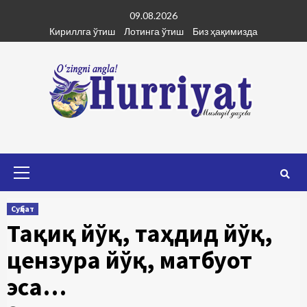
Skip
09.08.2026
to
Кириллга ўтиш
Лотинга ўтиш
Биз ҳақимизда
content
Primary
Menu
Суҳбат
Тақиқ йўқ, таҳдид йўқ,
цензура йўқ, матбуот
эса…