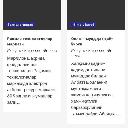
Технологиялар
Ijtimoiy hayot
Рақамли технологиялар
Оила — муқаддас ҳаёт
маркази
ўчоғи
6 yil oldin
Behzod
2 583
6 yil oldin
Behzod
11 952
Марғилон шаҳрида
Халқимиз қадим–
фойдаланишга
қадимдан оилани
топширилган Рақамли
муқаддас билади.
технологиялар
Албатта, оиланинг
марказида электрон
мустаҳкамлиги
ахборот ресурс маркази,
жамиятда тинчлик ва
60 ўринли анжуманлар
ҳамжиҳатлик
зали,…
барқарорлигини
таъминлайди. Айниқса,…