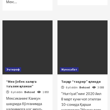
Мен:…
Эътироф
Муносабат
“Мен ўзбек халқига
Таҳқир “таҳрир” қилинди
таъзим қиламан”
6 yil oldin
Behzod
3 088
6 yil oldin
Behzod
1 893
“Hurriyat”нинг 2020 йил
Мексиканинг Канкун
8 март куни чоп этилган
шаҳрида бўлганимда
10-сонида Қарши
халқимизга хос меҳр-
шаҳридаги “Медиа парк