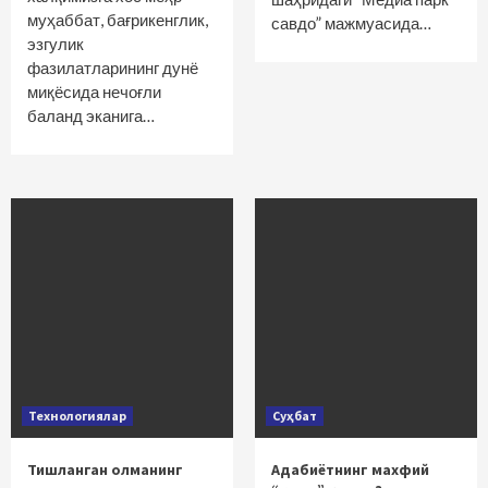
муҳаббат, бағрикенглик,
савдо” мажмуасида…
эзгулик
фазилатларининг дунё
миқёсида нечоғли
баланд эканига…
Технологиялар
Суҳбат
Тишланган олманинг
Адабиётнинг махфий