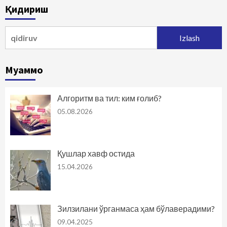
Қидириш
harakatlanish
Qidirshish:
Муаммо
Алгоритм ва тил: ким ғолиб?
05.08.2026
Қушлар хавф остида
15.04.2026
Зилзилани ўрганмаса ҳам бўлаверадими?
09.04.2025