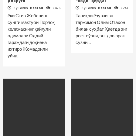
довруғи
“коди” қаерда?
6 yil oldin
Behzod
2 426
6 yil oldin
Behzod
2 247
ёки Стив Жобснинг
Таниқли ёзувчи ва
сўнгги мактуби Порлоқ
таржимон Олим Отахон
келажакнинг қайғули
билан суҳбат Ҳаётда энг
одимлари Оддий
рост сўзни, энг довюрак
гараждаги доҳиёна
сўзни…
ихтиро Жомадонли
уйча…