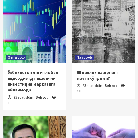
Эътироф
Таассуф
Ўзбекистон янги глобал
90 йиллик нашрнинг
иқтисодиётда ишончли
маёғи сўндими?
инвестиция марказига
23 soat oldin
Behzod
айланмоқда
128
23 soat oldin
Behzod
165