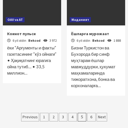
OAV va AT
Маданият
Коинот пульси
Ёшларға мурожаат
6 yil oldin
Behzod
3 972
6 yil oldin
Behzod
1 888
ёки “Аргументы и факты”
Бизни Туркистон ва
газетасининг “кўз ойнаги”
Бухорода бир синф
• Ҳақиқатнинг юрагига
муҳтарам ёшлар
ойна тутиб… • 33,5
мавжуддурки, ҳукумат
миллион…
маҳкамаларинда
тижоратхона, бонка ва
корхоналарға…
Maqolalar
Previous
1
2
3
4
5
6
Next
bo‘yicha