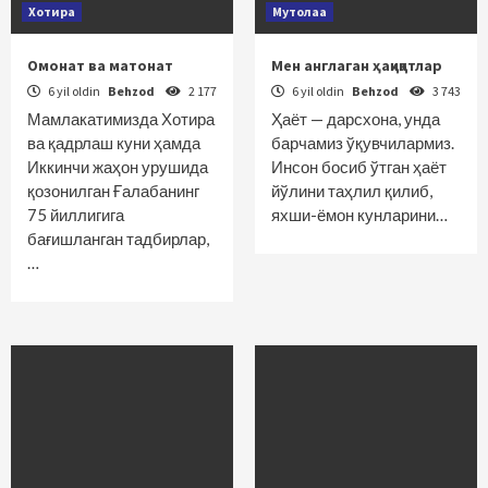
Хотира
Мутолаа
Омонат ва матонат
Мен англаган ҳақиқатлар
6 yil oldin
Behzod
2 177
6 yil oldin
Behzod
3 743
Мамлакатимизда Хотира
Ҳаёт — дарсхона, унда
ва қадрлаш куни ҳамда
барчамиз ўқувчилармиз.
Иккинчи жаҳон урушида
Инсон босиб ўтган ҳаёт
қозонилган Ғалабанинг
йўлини таҳлил қилиб,
75 йиллигига
яхши-ёмон кунларини…
бағишланган тадбирлар,
…