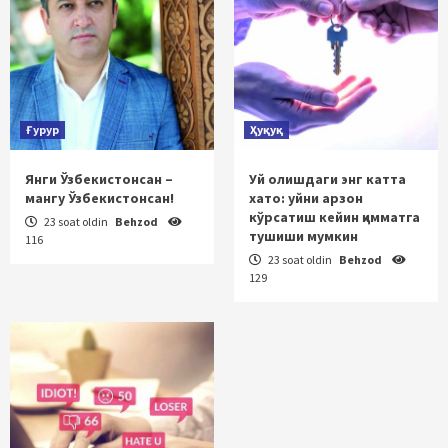
Ғурур
Ҳуқуқ
Янги Ўзбекистонсан –
Уй олишдаги энг катта
мангу Ўзбекистонсан!
хато: уйни арзон
кўрсатиш кейин қимматга
23 soat oldin
Behzod
тушиши мумкин
116
23 soat oldin
Behzod
129