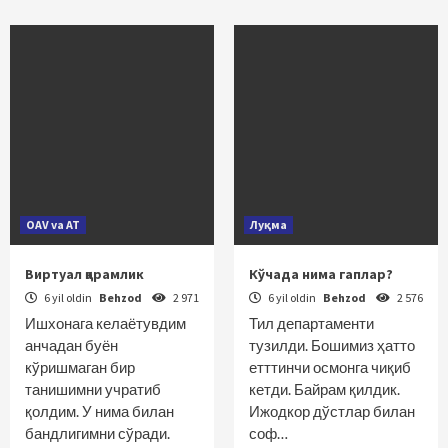
OAV va AT
Луқма
Виртуал қарамлик
Кўчада нима гаплар?
6 yil oldin
Behzod
2 971
6 yil oldin
Behzod
2 576
Ишхонага келаётувдим
Тил департаменти
анчадан буён
тузилди. Бошимиз ҳатто
кўришмаган бир
етттинчи осмонга чиқиб
танишимни учратиб
кетди. Байрам қилдик.
қолдим. У нима билан
Ижодкор дўстлар билан
бандлигимни сўради.
соф…