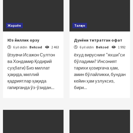
Жараён
Талқин
Юз йиллик орзу
Дунёни титратган офат
6 yil oldin
Behzod
2 463
6 yil oldin
Behzod
1 992
(ёзувчи Исажон Султон
ёхуд вируснинг “яхши”си
ва Хондамир Қодирий
бўладими? Инсоният
суҳбати) Биз миллат
тарихи ҳозиргача ҳам,
ҳақида, миллий
амин бўлайликки, бундан
қадриятлар ҳақида
кейин ҳам узлуксиз,
гапирганда ўз-ўзидан…
бири…