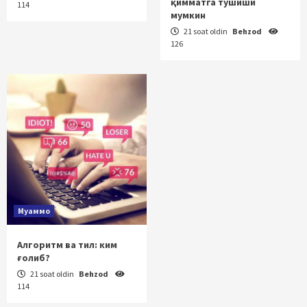
қимматга тушиши
114
мумкин
21 soat oldin
Behzod
126
Муаммо
Алгоритм ва тил: ким
ғолиб?
21 soat oldin
Behzod
114