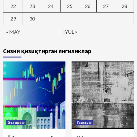
22
23
24
25
26
27
28
29
30
« MAY
IYUL »
Сизни қизиқтирган янгиликлар
Эътироф
Таассуф