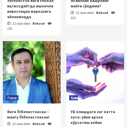
Ўзбекистон янги глобал
90 йиллик нашрнинг
иқтисодиётда ишончли
маёғи сўндими?
инвестиция марказига
21 soat oldin
Behzod
айланмоқда
125
21 soat oldin
Behzod
152
Ғурур
Ҳуқуқ
Янги Ўзбекистонсан –
Уй олишдаги энг катта
мангу Ўзбекистонсан!
хато: уйни арзон
кўрсатиш кейин
21 soat oldin
Behzod