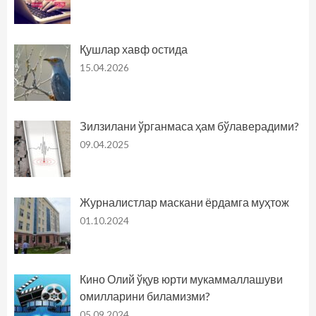
Қушлар хавф остида
15.04.2026
Зилзилани ўрганмаса ҳам бўлаверадими?
09.04.2025
Журналистлар маскани ёрдамга муҳтож
01.10.2024
Кино Олий ўқув юрти мукаммаллашуви
омилларини биламизми?
05.09.2024