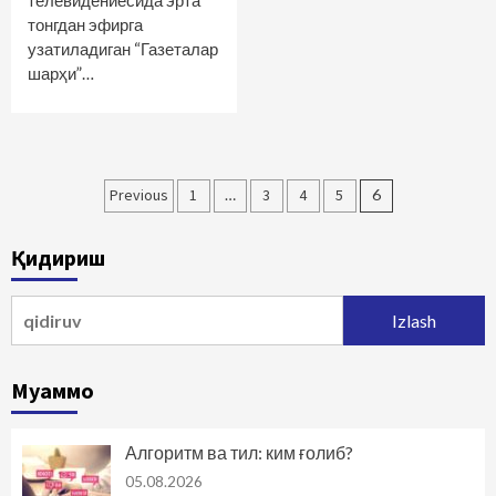
телевидениесида эрта
тонгдан эфирга
узатиладиган “Газеталар
шарҳи”…
Maqolalar
Previous
1
…
3
4
5
6
bo‘yicha
Қидириш
harakatlanish
Qidirshish:
Муаммо
Алгоритм ва тил: ким ғолиб?
05.08.2026