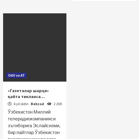
OAV va AT
«Газеталар шарҳи»
қайта тикланса…
6 yil oldin
Behzod
2 269
Ўзбекистон Миллий
телерадиокомпанияси
эътиборига Эслайсизми,
бир пайтлар Ўзбекистон