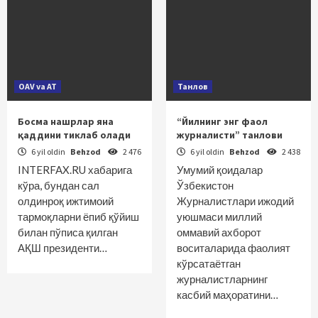
OAV va AT
Танлов
Босма нашрлар яна
“Йилнинг энг фаол
қаддини тиклаб олади
журналисти” танлови
6 yil oldin
Behzod
2 476
6 yil oldin
Behzod
2 438
INTERFAX.RU хабарига
Умумий қоидалар
кўра, бундан сал
Ўзбекистон
олдинроқ ижтимоий
Журналистлари ижодий
тармоқларни ёпиб қўйиш
уюшмаси миллий
билан пўписа қилган
оммавий ахборот
АҚШ президенти…
воситаларида фаолият
кўрсатаётган
журналистларнинг
касбий маҳоратини…