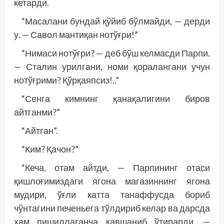
кетарди.
“Масалани бундай қўйиб бўлмайди, — дерди
у. — Савол мантиқан нотўғри!”
“Нимаси нотўғри? — деб бўш келмасди Парпи.
— Сталин урилгани, номи қоралангани учун
нотўғрими? Қўрқаяпсиз!..”
“Сенга кимнинг қанақалигини биров
айтганми?”
“Айтган”.
“Ким? Қачон?”
“Кеча, отам айтди, — Парпининг отаси
қишлоғимиздаги ягона магазиннинг ягона
мудири, ўғли катта танаффусда бориб
чўнтагини печеньега тўлдириб келар ва дарсда
ҳам пишиллаганча кавшаниб ўтирарди. —