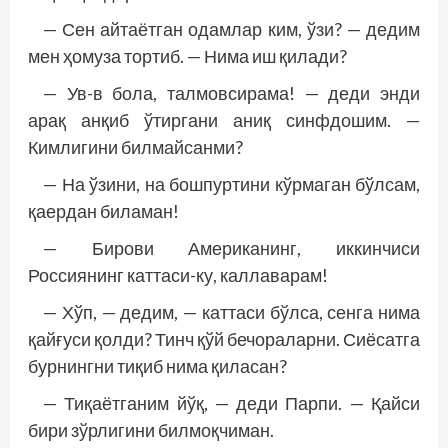
— Сен айтаётган одамлар ким, ўзи? — дедим
мен ҳомуза тортиб. — Нима иш қилади?
— Ув-в бола, талмовсирама! — деди энди
арақ анқиб ўтиргани аниқ синфдошим. —
Кимлигини билмайсанми?
— На ўзини, на бошпуртини кўрмаган бўлсам,
қаердан биламан!
— Бирови Американинг, иккинчиси
Россиянинг каттаси-ку, каллаварам!
— Хўп, — дедим, — каттаси бўлса, сенга нима
қайғуси қолди? Тинч қўй бечораларни. Сиёсатга
бурнингни тиқиб нима қиласан?
— Тиқаётганим йўқ, — деди Парпи. — Қайси
бири зўрлигини билмоқчиман.