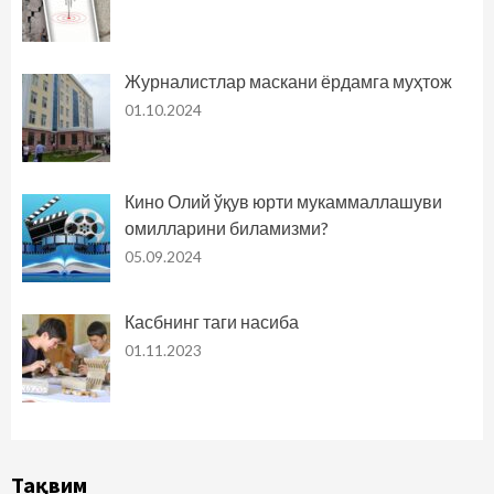
Журналистлар маскани ёрдамга муҳтож
01.10.2024
Кино Олий ўқув юрти мукаммаллашуви
омилларини биламизми?
05.09.2024
Касбнинг таги насиба
01.11.2023
Тақвим