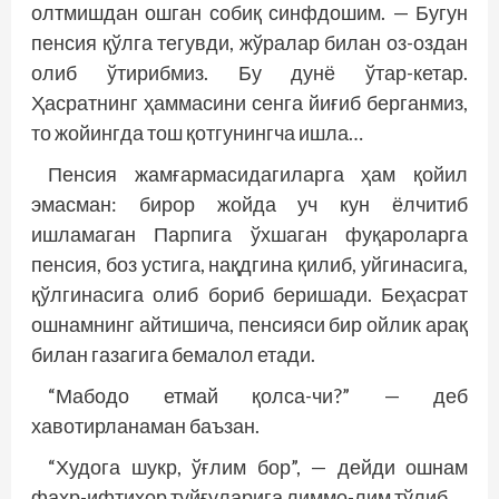
олтмишдан ошган собиқ синфдошим. — Бугун
пенсия қўлга тегувди, жўралар билан оз-оздан
олиб ўтирибмиз. Бу дунё ўтар-кетар.
Ҳасратнинг ҳаммасини сенга йиғиб берганмиз,
то жойинг­­да тош қотгунингча ишла…
Пенсия жамғармасидагиларга ҳам қойил
эмасман: бирор жойда уч кун ёлчитиб
ишламаган Парпига ўхшаган фуқароларга
пенсия, боз устига, нақдгина қилиб, уйгинасига,
қўлгинасига олиб бориб беришади. Беҳасрат
ошнам­нинг айтишича, пенсияси бир ойлик арақ
билан газагига бемалол етади.
“Мабодо етмай қолса-чи?” — деб
хавотирланаман баъзан.
“Худога шукр, ўғлим бор”, — дейди ошнам
фахр-ифтихор туйғуларига лиммо-лим тўлиб.