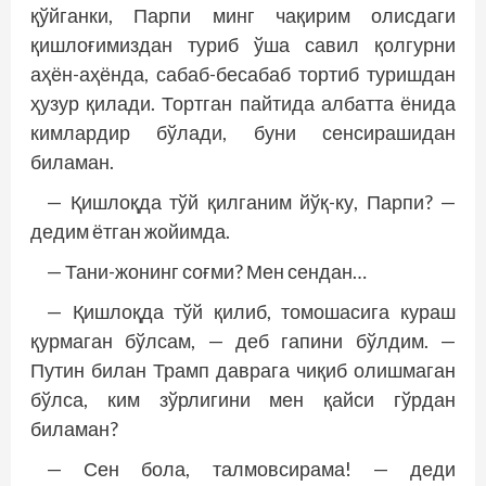
қўйганки, Парпи минг чақирим олисдаги
қишлоғимиздан туриб ўша савил қолгурни
аҳён-аҳёнда, сабаб-бесабаб тортиб туришдан
ҳузур қилади. Тортган пайтида албатта ёнида
кимлардир бўлади, буни сенсирашидан
биламан.
— Қишлоқда тўй қилганим йўқ-ку, Парпи? —
дедим ётган жойимда.
— Тани-жонинг соғми? Мен сендан…
— Қишлоқда тўй қилиб, томошасига кураш
қурмаган бўлсам, — деб гапини бўлдим. —
Путин билан Трамп даврага чиқиб олишмаган
бўлса, ким зўрлигини мен қайси гўрдан
биламан?
— Сен бола, талмовсирама! — деди