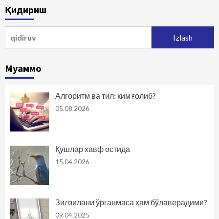
Қидириш
Qidirshish:
Муаммо
Алгоритм ва тил: ким ғолиб?
05.08.2026
Қушлар хавф остида
15.04.2026
Зилзилани ўрганмаса ҳам бўлаверадими?
09.04.2025