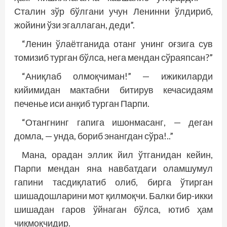
Сталин зўр бўлгани учун Ленинни ўлдириб,
жойини ўзи эгаллаган, деди”.
“Ленин ўлаётганида отанг унинг оғзига сув
томизиб турган бўлса, нега мендан сўраяпсан?”
“Аниқлаб олмоқчиман!” — ижикиларди
кийимидан мактабни битирув кечасидаям
печенье иси анқиб турган Парпи.
“Отангнинг гапига ишонмасанг, — деган
домла, — унда, бориб энангдан сўра!..”
Мана, орадан эллик йил ўтганидан кейин,
Парпи мендан яна навбатдаги оламшумул
гапини тасдиқлатиб олиб, бирга ўтирган
шишадошларини мот қилмоқчи. Балки бир-икки
шишадан гаров ўйнаган бўлса, ютиб ҳам
чиқмоқчидир.