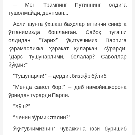
— Мен Трампинг Путиннинг олдига
тушолмайди, деяпман…
Асли шунга ўхшаш баҳслар еттинчи синфга
ўтганимизда бошланган. Сабоқ тугаши
олдидан “Тарих” ўқитувчимиз Парпига
қарамасликка ҳаракат қиларкан, сўрарди:
“Дарс тушунарлими, болалар? Саволлар
йўқми?”
“Тушунарли!” — дердик биз жўр бўлиб.
“Менда савол бор!” — деб намойишкорона
ўрнидан турарди Парпи.
“Хўш?”
“Ленин зўрми Сталин?”
Ўқитувчимизнинг чуваккина юзи буришиб