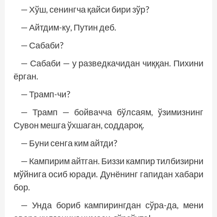
— Хўш, сенингча қайси бири зўр?
— Айтдим-ку, Путин деб.
— Сабаби?
— Сабаби — у разведкачидан чиққан. Пихини
ёрган.
— Трамп-чи?
— Трамп — бойвачча бўлсаям, ўзимизнинг
Сувон мешга ўхшаган, соддароқ.
— Буни сенга ким айтди?
— Кампирим айтган. Биззи кампир тилбизирни
мўйнига осиб юради. Дунёнинг гапидан хабари
бор.
— Унда бориб кампирингдан сўра-да, мени