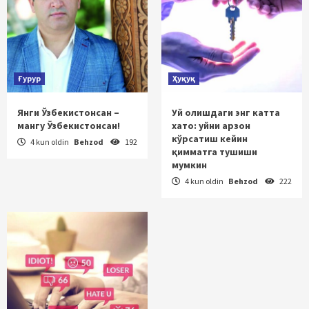
Ғурур
Ҳуқуқ
Янги Ўзбекистонсан –
Уй олишдаги энг катта
мангу Ўзбекистонсан!
хато: уйни арзон
кўрсатиш кейин
4 kun oldin
Behzod
192
қимматга тушиши
мумкин
4 kun oldin
Behzod
222