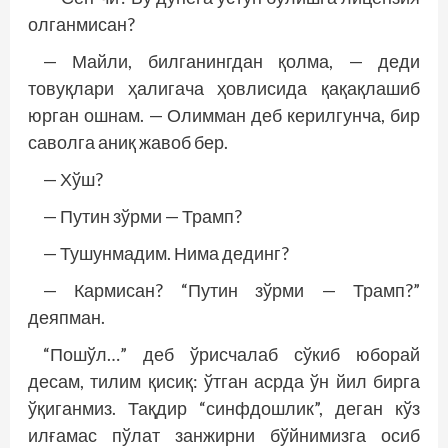
олганмисан?
— Майли, билганингдан қолма, — деди
товуқлари ҳалигача ҳовлисида қақақлашиб
юрган ошнам. — Олимман деб керилгунча, бир
саволга аниқ жавоб бер.
— Хўш?
— Путин зўрми — Трамп?
— Тушунмадим. Нима дединг?
— Кармисан? “Путин зўрми — Трамп?”
деяпман.
“Пошўл…” деб ўрисчалаб сўкиб юборай
десам, тилим қисиқ: ўтган асрда ўн йил бирга
ўқиганмиз. Тақдир “синф­дошлик”, деган кўз
илғамас пўлат занжирни бўйнимизга осиб