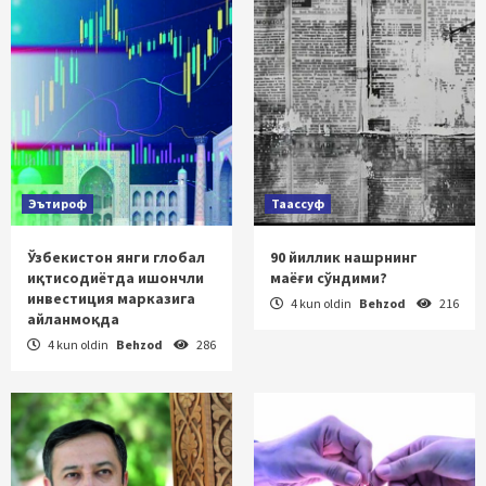
Эътироф
Таассуф
Ўзбекистон янги глобал
90 йиллик нашрнинг
иқтисодиётда ишончли
маёғи сўндими?
инвестиция марказига
4 kun oldin
Behzod
216
айланмоқда
4 kun oldin
Behzod
286