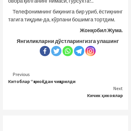
овора қилганинг нимаси, гўрсўхта!..
Телефонимнинг биқинига бир уриб, ёстиқнинг
тагига тиқдим-да, кўрпани бошимга тортдим.
Жонқобил Жума.
Янгиликларни дўстларингизга улашинг
Continue
Previous
Китоблар “қамоқ”дан чиқарилди
Reading
Next
Кичик ҳикоялар