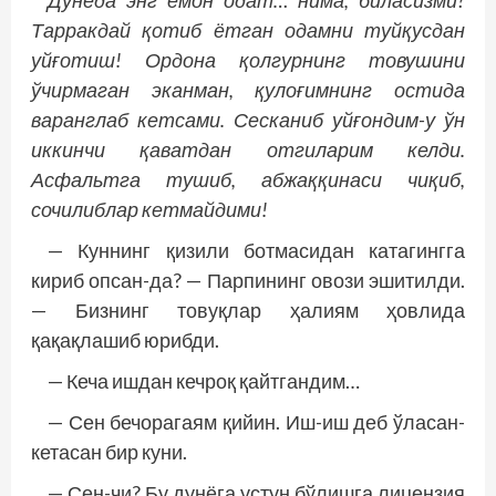
Дунёда энг ёмон одат… нима, биласизми?
Тарракдай қотиб ётган одамни туйқусдан
уйғотиш! Ордона қолгурнинг товушини
ўчирмаган эканман, қулоғимнинг остида
варанглаб кетсами. Сесканиб уйғондим-у ўн
иккинчи қаватдан отгиларим келди.
Асфальтга тушиб, абжаққинаси чиқиб,
сочилиблар кетмайдими!
— Куннинг қизили ботмасидан катагингга
кириб опсан-да? — Парпининг овози эшитилди.
— Бизнинг товуқлар ҳалиям ҳовлида
қақақлашиб юрибди.
— Кеча ишдан кечроқ қайтгандим…
— Сен бечорагаям қийин. Иш-иш деб ўласан-
кетасан бир куни.
— Сен-чи? Бу дунёга устун бўлишга лицензия