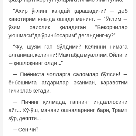
“Ахир ўғлинг қандай қарашади-и? — деб
хавотирим яна-да ошади менинг. — “Ўғлим —
ўзим раислик қиладиган “Бекорчилар
уюшмаси”да ўринбосарим” дегандинг-ку?”
“Фу, шуям гап бўлдими? Келинни нимага
олганман, келинни! Мактабда муаллим. Ойлиги
— қишлоқнинг олди!..”
— Пиёниста чолларга саломлар бўлсин! —
ёнбошимга ағдарилар эканман, каравотим
ғичирлаб кетади.
— Пичинг қилмада, гапнинг индаллосини
айт… Хў-ўш, манави ошналарнинг бари, Трамп
зўр, деяпти…
— Сен-чи?