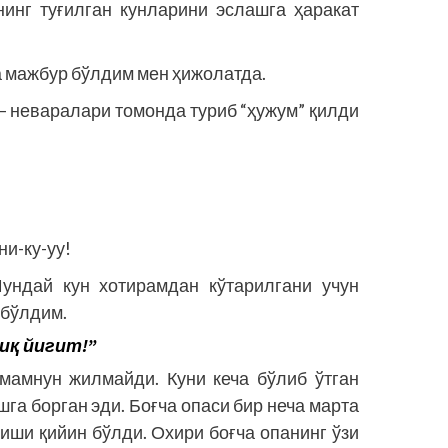
инг туғилган кунларини эслашга ҳаракат
а мажбур бўлдим мен ҳижолатда.
 — неваралари томонда туриб “ҳужум” қилди
ни-ку-уу!
Шундай кун хотирамдан кўтарилгани учун
 бўлдим.
иқ йигит!”
мамнун жилмайди. Куни кеча бўлиб ўтган
га борган эди. Боғча опаси бир неча марта
иши қийин бўлди. Охири боғча опанинг ўзи