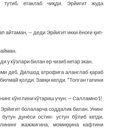
 тутиб, етак­лаб чиқди. Эрйигит жуда
ап айтаман, — деди Эрйигит икки ёноғи қип-
майман.
и у кўзлари билан ер чизиб кетар экан.
ими деб, Дилшод атрофига аланглаб қараб
билмай қолди. Завқи келди. “Топган гапини
ининг кўнглини кўтариш учун. — Салламно1!
 Эрйигит болаларча соддалик билан. Унинг
бутун дунёси остин- устун бўлиб кетди.
ғлининг жажжигина, момиққина кафтини