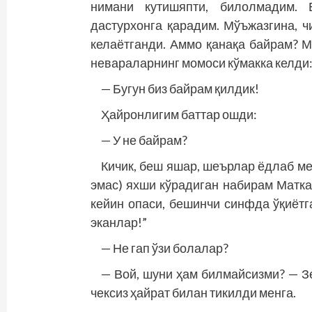
нимани кутишяпти, билолмадим. 
дастурхонга қарадим. Мўъжазгина, ч
келаётганди. Аммо қанақа байрам? М
невараларнинг момоси кўмакка келди
— Бугун биз байрам қилдик!
Ҳайронлигим баттар ошди:
— У не байрам?
Кичик, беш яшар, шеърлар ёдлаб ме
эмас) яхши кўрадиган набирам Матка
кейин опаси, бешинчи синфда ўқиётг
эканлар!”
— Не гап ўзи болалар?
— Вой, шуни ҳам билмайсизми? — Зе
чексиз ҳайрат билан тикилди менга.