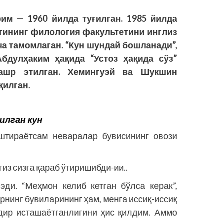
им — 1960 йилда туғилган. 1985 йилда
утининг филология факультетини инглиз
ча тамомлаган. “Кун шундай бошланади”,
бдулҳаким ҳақида “Устоз ҳақида сўз”
нашр этилган. Хемингуэй ва Шукшин
қилган.
илган кун
тираётсам неваралар бувисининг овози
из сизга қараб ўтиришибди-ии..
эди. “Меҳмон келиб кетган бўлса керак”,
рнинг бувиларининг ҳам, менга иссиқ-иссиқ
дир исташаётганлигини ҳис қилдим. Аммо