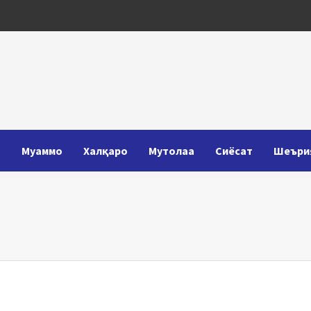
Т
Муаммо
Халқаро
Мутолаа
Сиёсат
Шеъри