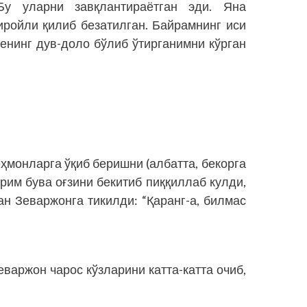
Бу уларни завқлантираётган эди. Яна
иройли қилиб беза­тилган. Байрамнинг иси
енинг дув-доло бўлиб ўтирганимни кўрган
:
ҳмонларга ўқиб беришни (албатта, бекорга
рим бува оғзини бекитиб пиққиллаб кулди,
ан Зеваржонга тикилди: “Қаранг-а, билмас
варжон чарос кўзларини катта-катта очиб,