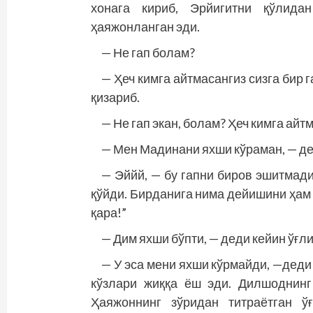
хонага кириб, Эрйигитни қўлидан
ҳаяжонланган эди.
— Не гап болам?
— Ҳеч кимга айтмасангиз сизга бир г
қизариб.
— Не гап экан, болам? Ҳеч кимга айт
— Мен Мадинани яхши кўраман, — дед
— Эййй, — бу гапни биров эшитмад
қўйди. Бирданига нима дейишини ҳам 
қара!”
— Дим яхши бўпти, — деди кейин ўғл
— У эса мени яхши кўрмайди, —деди
кўзлари жиққа ёш эди. Дилшоднинг 
Ҳаяжоннинг зўридан титраётган ў