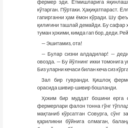
фермер эди. Етмишларига яқинлаши
кўтарган. Пўртаки. Ҳақиқатпараст. Ёл
гапирганни ҳам ёмон кўради. Шу феъ
қилиғини ташлай демайди. Бу сафар 
туман ҳокими, кимда гап бор, деди. Ре
— Эшитамиз, ота!
— Булар сизни алдадилар! — деди
овозда. — Бу йўлнинг икки томонига у
Биз уларни кечаси билан кеча сиз кўрг
Зал бир гувранди. Қишлоқ ферме
орасида шивир-шивир бошланди.
Ҳоким бир муддат бошини ерга о
фермерлари фалон тонна гўнг тўп­ла
мақтаниб кўрсатган Совурга, сўнг з
қариликни бўйнига олмаган, балан