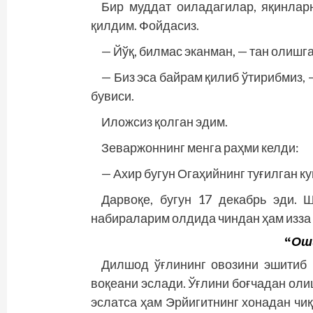
Бир муддат оиладагилар, яқинларн
қилдим. Фойдасиз.
— Йўқ, билмас эканман, — тан олишг
— Биз эса байрам қилиб ўтирибмиз,
бувиси.
Иложсиз қолган эдим.
Зеваржоннинг менга раҳми кел­ди:
— Ахир бугун Огаҳийнинг туғилган ку
Дарвоқе, бугун 17 декабрь эди. 
набираларим олдида чиндан ҳам изза
“
Ош
Дилшод ўғлининг овозини эшитиб 
воқеани эслади. Ўғлини боғчадан олиш
эслатса ҳам Эрйигитнинг хонадан чиқ