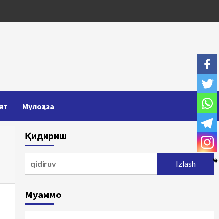
ят
Мулоҳаза
Қидириш
Qidirshish:
Муаммо