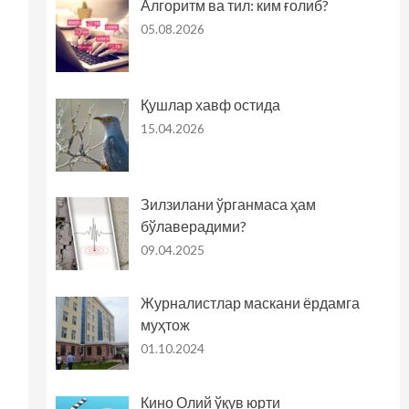
Алгоритм ва тил: ким ғолиб?
05.08.2026
Қушлар хавф остида
15.04.2026
Зилзилани ўрганмаса ҳам
бўлаверадими?
09.04.2025
Журналистлар маскани ёрдамга
муҳтож
01.10.2024
Кино Олий ўқув юрти