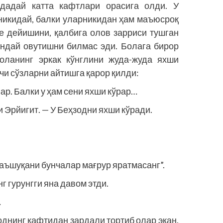
пидадай катта кафтлари орасига олди. У
никидай, бал­ки уларникидан ҳам маъюсроқ
не дейишини, қалбига олов зарриси тушган
андай овутишни билмас эди. Болага бирор
оланинг эркак кўнглини жуда-жуда яхши
вчи сўзларни айтишга қарор қилди:
р. Балки у ҳам сени яхши кўрар…
и Эрйигит. — У Беҳзодни яхши кўради.
маъшуқани бунчалар мағрур яратмасанг”.
г гурунгги яна давом этди.
…
однинг кафтидан зардали тортиб олар экан.