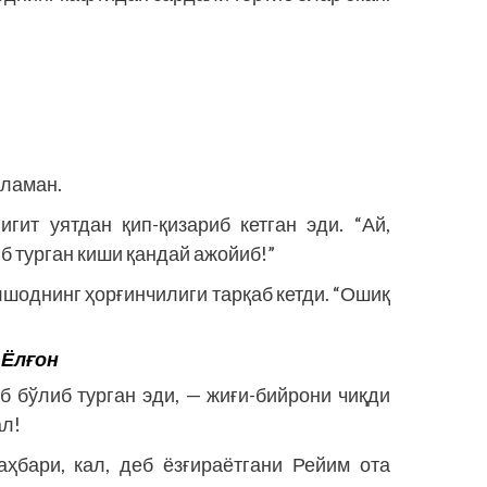
яламан.
гит уятдан қип-қизариб кетган эди. “Ай,
иб турган киши қандай ажойиб!”
шоднинг ҳорғинчилиги тарқаб кетди. “Ошиқ
Ёлғон
б бўлиб турган эди, — жиғи-бийрони чиқди
ал!
бари, кал, деб ёзғираётгани Рейим ота