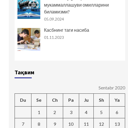
мукаммаллашуви омилларини
биламизми?
05.09.2024
Касбнинг таги насиба
01.11.2023
Тақвим
Sentabr 2020
Du
Se
Ch
Pa
Ju
Sh
Ya
1
2
3
4
5
6
7
8
9
10
11
12
13