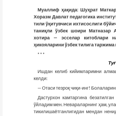
Муаллиф ҳақида: Шуҳрат Маткар
Хоразм Давлат педагогика инстит
тили ўқитувчиси ихтисослиги бўйи
таниқли ўзбек шоири Матназар А
хотира — эсселар китоб­лари 
ҳикояларини ўзбек тилига таржима 
* * *
Туғ
Ишдан келиб кийимларимни алмаш
келди:
— Отаси тезроқ чиқи-инг! Болаларинг
Дастурхон камтаргина безатилган 
ўйладим мен. Невараларнинг ҳам, ула
тикилишаётганлигидан мендан нени