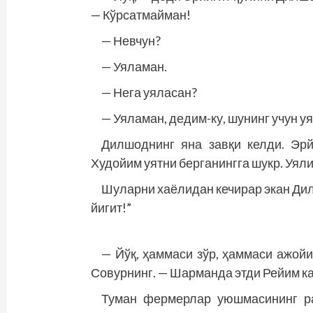
— Кўрсатмайман!
— Невчун?
— Уяламан.
— Нега уяласан?
— Уяламан, дедим-ку, шунинг учун у
Дилшоднинг яна завқи келди. Эрйи
Худойим уятни берганинг­га шукр. Уял
Шуларни хаёлидан кечирар экан Дил
йигит!”
— Йўқ, ҳаммаси зўр, ҳаммаси ажойи
Совурнинг. — Шарманда этди Рейим к
Туман фермерлар уюшмасининг раҳ