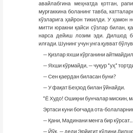
авайлабгина меҳ­натда қотган, ра
мурғаккина боланинг тавба, катталар
кўзларига ҳайрон тикилди. У ҳамон 
митти юракни қайси сўзлар билан, қ
нарса дейиш лозим эди. Дилшод б
илғади. Шунинг учун унга қувват бўлу
— Қизлар яхши кўрганини айтмайдила
— Яхши кўрмайди, — чуқур “уҳ” тортд
— Сен қаердан биласан буни?
— У фақат Беҳзод билан ўйнайди.
“Ё Худо! Ошиқни бунчалар мискин, 
Эртаси куни боғчада ота-болаларнин
— Қани, Мадинани менга бир кўрсат
— Йўқ, — деди Эрйигит қўлини Дилш