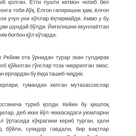
б қолган. Етти пушти кетмон чопиб бел
ғонга тоби йўқ. Ёлғон гапиришни ҳам, ёлғон
ли учун уни кўплар ёқтирмайди. Аммо у бу
ҳам шундай бўлди. Йиғилишни якунлаётган
йим боғбон қўл кўтарди.
 Рейим ота ўрнидан турар экан гулдирак
юб қўйилган гўнглар тоза чиқарилган эмас.
ан ерлардан бу ёққа ташиб чиқдик.
рлари, тумандан келган мутахассислар
сганича туриб қолди. Кейин бу қиш­лоқ
дилар, деб икки йўл чеккасидаги уюмларни
ал ўртасида кўкрагини кериб турган, ҳали
д бўйли, суякдор гавдали, бир вақтлар