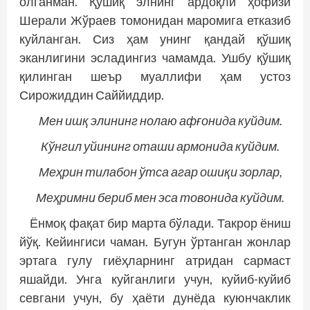
олганман. Қўшиқ элнинг ардоқли ҳофизи
Шерали Жўраев томонидан маромига етказиб
куйланган. Сиз ҳам унинг қандай қўшиқ
эканлигини эсладингиз чамамда. Ушбу қўшиқ
қилинган шеър муаллифи ҳам устоз
Сирожиддин Саййиддир.
Мен ишқ элининг нолаю афғонида куйдим.
Кўнгил уйининг оташи армонида куйдим.
Меҳрин тилабон ўтса агар ошиқи зорлар,
Меҳримни бериб мен эса товонида куйдим.
Ёнмоқ фақат бир марта бўлади. Такрор ёниш
йўқ. Кейингиси чаман. Бугун ўртанган жонлар
эртага гулу гиёҳларнинг атридан сармаст
яшайди. Унга куйганлиги учун, куйиб-куйиб
севгани учун, бу ҳаёти дунёда куюнчаклик