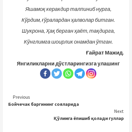
Яшамоқ керакдир талпиниб нурга,
Кўрдим, ғўралардан ҳалволар битган.
Шукрона, Ҳақ берган ҳаёт, тақдирга,
Кўнглимга шоирлик онамдан ўтган.
Ғайрат Мажид.
Янгиликларни дўстларингизга улашинг
Continue
Previous
Бойчечак баргининг сояларида
Reading
Next
Қўлимга ёпишиб қолади гуллар