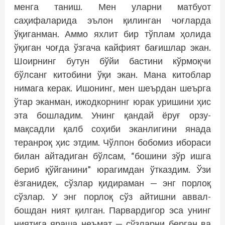
менга таниш. Мен уларни матбуот
саҳифаларида эълон қилинган чоғларда
ўқиганман. Аммо яхлит бир тўплам ҳолида
ўқиган чоғда ўзгача кайфият бағишлар экан.
Шоирнинг бутун бўйи бастини кўрмоқчи
бўлсанг китобини ўқи экан. Мана китоб­лар
нимага керак. Ишонинг, мен шеър­дан шеърга
ўтар эканман, ижодкорнинг юрак уришини ҳис
эта бошладим. Унинг қандай ёруғ орзу-
мақсадли қалб соҳиби эканлигини янада
теранроқ ҳис этдим. Чўлпон бобомиз ибораси
билан айтадиган бўлсам, “бошини зўр ишга
бериб қўйганини” юрагимдан ўтказдим. Ўзи
ёзганидек, сўзлар қидираман — энг порлоқ
сўзлар. У энг порлоқ сўз айтишни аввал-
бошдан ният қилган. Парвардигор эса унинг
ниятига яраша неъмат — сўзларни берган ва