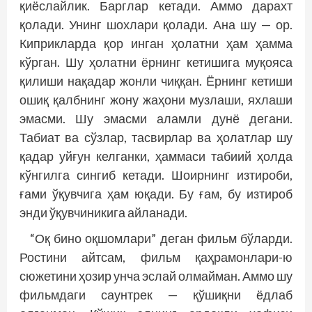
қиёслайлик. Барглар кетади. Аммо дарахт
қолади. Унинг шохлари қолади. Ана шу — ор.
Киприкларда қор инган ҳолатни ҳам ҳамма
кўрган. Шу ҳолатни ёрнинг кетишига муқояса
қилиши нақадар жонли чиққан. Ёрнинг кетиши
ошиқ қалбнинг жону жаҳони музлаши, яхлаши
эмасми. Шу эмасми аламли дунё дегани.
Табиат ва сўзлар, тасвирлар ва ҳолатлар шу
қадар уйғун келганки, ҳаммаси табиий ҳолда
кўнгилга сингиб кетади. Шоирнинг изтироби,
ғами ўқувчига ҳам юқади. Бу ғам, бу изтироб
энди ўқувчиникига айланади.
“Оқ бино оқшомлари” деган фильм бўларди.
Ростини айтсам, фильм қаҳрамонлари-ю
сюжетини ҳозир унча эслай олмайман. Аммо шу
фильм­даги саунтрек — қўшиқни ёдлаб