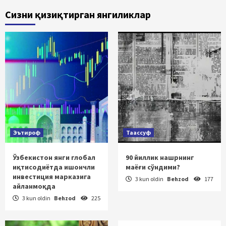
Сизни қизиқтирган янгиликлар
Эътироф
Таассуф
Ўзбекистон янги глобал
90 йиллик нашрнинг
иқтисодиётда ишончли
маёғи сўндими?
инвестиция марказига
3 kun oldin
Behzod
177
айланмоқда
3 kun oldin
Behzod
225