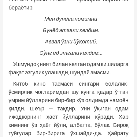
бераётир.
Мен дунёга номимни
Бунёд этгали келдим.
Аввал ўзни йўқотиб,
Сўнг ёд этгали келдим…
Ушмундоқ ният билан келган одам кишиларга
фақат эзгулик улашади, шундай эмасми.
Китоб кино тасмаси сингари болалик-
ўсмирлик чоғларимдан шу кунга қадар ўтган
умрим йўлларини бир-бир кўз олдимда намоён
қилди. Шеър — тақдир. Уни ўқиган одам
ижодкорнинг ҳаёт йўлларини кўради. Ҳар
кимнинг ўз ҳаёт йўли, албатта, бўлак. Бироқ
туйғулар бир-бирига ўхшайди-да. Ҳайрату