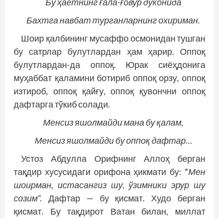
Бу ҳаётнинг ғала-ғовур дўконида
Бахтга навбат турганларнинг охириман.
Шоир қалбининг мусаффо осмонидан тушган
бу сатрлар булутлардан ҳам ҳарир. Оппоқ
булутлардан-да оппоқ. Юрак сиёҳдонига
муҳаб­бат қаламини ботириб оппоқ орзу, оппоқ
изтироб, оппоқ қайғу, оппоқ қувончни оппоқ
дафтарга тўкиб солади.
Менсиз яшолмайди мана бу қалам,
Менсиз яшолмайди бу оппоқ дафтар…
Устоз Абдулла Орифнинг Аллоҳ берган
тақдир хусусидаги орифона ҳикмати бу: “
Мен
шоир­ман, истасангиз шу, ўзимники эрур шу
созим”.
Дафтар — бу қисмат. Худо берган
қисмат. Бу тақдирот Ватан билан, миллат