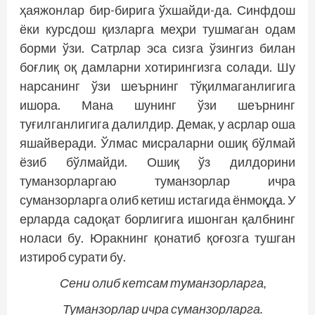
ҳаяжонлар бир-бирига ўхшайди-да. Синф­дош
ёки курсдош қизларга меҳри тушмаган одам
борми ўзи. Сатрлар эса сизга ўзингиз билан
боғлиқ оқ дамларни хотирингизга солади. Шу
нарсанинг ўзи шеърнинг тўқилмаганлигига
ишора. Мана шунинг ўзи шеър­нинг
туғилганлигига далилдир. Демак, у асрлар оша
яшайверади. Ўлмас мисраларни ошиқ бўлмай
ёзиб бўлмайди. Ошиқ ўз дилдорини
туманзорларгаю туманзорлар ичра
суманзорларга олиб кетиш истагида ёнмоқда. У
ерларда садоқат борлигига ишонган қалбнинг
ноласи бу. Юракнинг қонатиб қоғозга тушган
изтироб сурати бу.
Сени олиб кетсам туманзорларга,
Туманзорлар ичра суманзорларга.