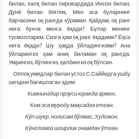
билан, халқ билан пировардида Инсон билан,
Дунё билан боғлиқ. Мен эса буларнинг
барчасини оқ рангда кўраман. Қайдам, оқ ранг
нега бунча менга ёқади? Булар менинг
тусмолларим. Сизга ҳам оқ ранг ёқадими? Ёқса
нега ёқади? Шу ҳақда ўйладингизми? Ана
ўйларингиз ҳам аниқ биламан оқ рангда.
Умрингиз, йўлингиз, қалбингиз оқ бўлсин.
Оппоқ умидлар билан устоз С.Саййидга ушбу
шеърни бағишлаган эдим:
Кимнингдир орзуси юракда армон,
Ким эса муроду мақсадга етган.
Кўп шукр, нолисам бўлмас, Художон,
Кўнглимга шоирлик онамдан ўтган.