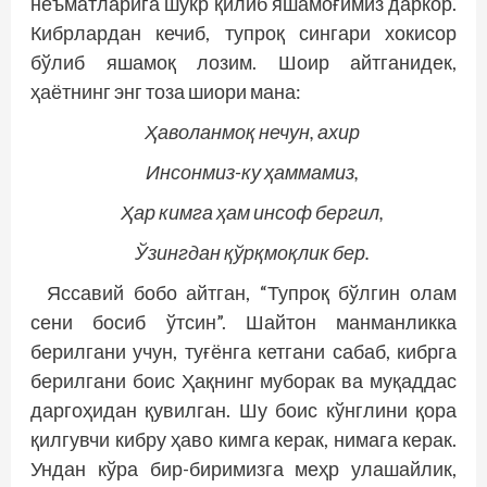
неъматларига шукр қилиб яшамоғимиз даркор.
Кибр­лардан кечиб, тупроқ сингари хокисор
бўлиб яшамоқ лозим. Шоир айтганидек,
ҳаётнинг энг тоза шиори мана:
Ҳаволанмоқ нечун, ахир
Инсонмиз-ку ҳаммамиз,
Ҳар кимга ҳам инсоф бергил,
Ўзингдан қўрқмоқлик бер.
Яссавий бобо айтган, “Тупроқ бўлгин олам
сени босиб ўтсин”. Шайтон манманликка
берилгани учун, туғёнга кетгани сабаб, кибрга
берилгани боис Ҳақнинг муборак ва муқаддас
даргоҳидан қувилган. Шу боис кўнглини қора
қилгувчи кибру ҳаво кимга керак, нимага керак.
Ундан кўра бир-биримизга меҳр улашайлик,