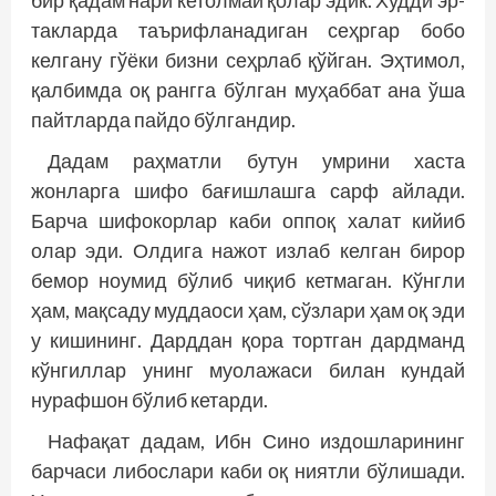
бир қадам нари кетолмай қолар эдик. Худди эр­
такларда таърифланадиган сеҳргар бобо
келгану гўёки бизни сеҳрлаб қўйган. Эҳтимол,
қалбимда оқ рангга бўлган муҳаббат ана ўша
пайтларда пайдо бўлгандир.
Дадам раҳматли бутун умрини хаста
жонларга шифо бағишлашга сарф айлади.
Барча шифокорлар каби оппоқ халат кийиб
олар эди. Олдига нажот излаб келган бирор
бемор ноумид бўлиб чиқиб кетмаган. Кўнгли
ҳам, мақсаду муд­даоси ҳам, сўзлари ҳам оқ эди
у кишининг. Дарддан қора тортган дардманд
кўнгиллар унинг муолажаси билан кундай
нурафшон бўлиб кетарди.
Нафақат дадам, Ибн Сино издош­ларининг
барчаси либослари каби оқ ниятли бўлишади.