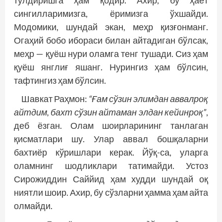
тўлдиришга ҳам қодир. Ахир, бу ҳаёт
сингилларимизга, ёримизга ўхшайди.
Модомики, шундай экан, меҳр қизғонманг.
Огаҳий бобо ибораси билан айтадиган бўлсак,
меҳр — қуёш нури оламга тенг тушади. Сиз ҳам
қуёш янглиғ яшанг. Нурингиз ҳам бўлсин,
тафтингиз ҳам бўлсин.
Шавкат Раҳмон:
“Ғам сўзин элимдан аввалроқ
айтдим, бахт сўзин айтаман элдан ке­йинроқ”
,
деб ёзган. Олам шоирларининг танлаган
қисматлари шу. Улар аввал бош­қаларни
бахтиёр кўриш­лари керак. Йўқ-са, уларга
оламнинг шодликлари татимайди. Устоз
Сирожиддин Саййид ҳам худди шундай оқ
ниятли шоир. Ахир, бу сўзларни ҳамма ҳам айта
олмайди.