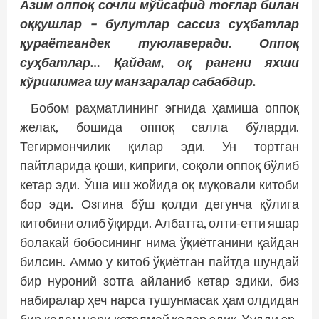
Азим оппоқ сочли мўйсафид тоғлар билан
оққушлар – булутлар сассиз суҳбатлар
қураётгандек туюлаверади. Оппоқ
суҳбатлар… Қайдам, оқ рангни яхши
кўришимга шу манзаралар сабабдир.
Бобом раҳматлининг эгнида ҳамиша оппоқ
желак, бошида оппоқ салла бўларди.
Тегирмончилик қилар эди. Ун тортган
пайтларида қоши, киприги, соқоли оппоқ бўлиб
кетар эди. Ўша иш жойида оқ муқовали китоби
бор эди. Озгина бўш қолди дегунча қўлига
китобини олиб ўқирди. Албатта, олти-етти яшар
болакай бобосининг нима ўқиётганини қайдан
билсин. Аммо у китоб ўқиётган пайтда шундай
бир нуроний зотга айланиб кетар эдики, биз
набиралар ҳеч нарса тушунмасак ҳам олдидан