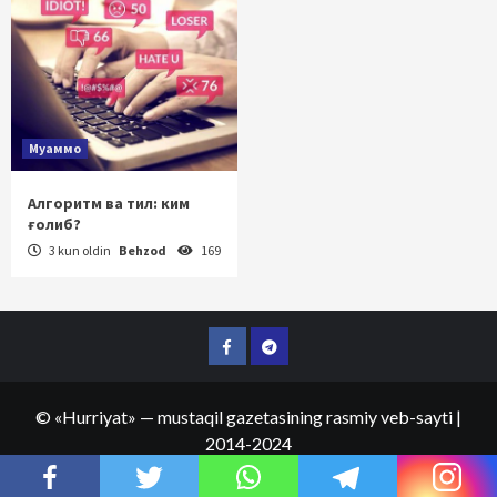
Муаммо
Алгоритм ва тил: ким
ғолиб?
3 kun oldin
Behzod
169
Facebook
Telegram
©
«Hurriyat»
— mustaqil gazetasining rasmiy veb-sayti
|
2014-2024