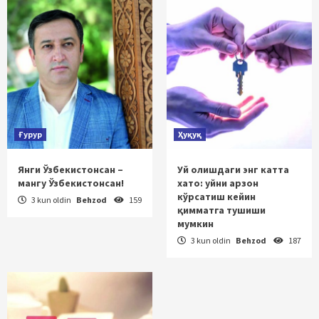
Ғурур
Ҳуқуқ
Янги Ўзбекистонсан –
Уй олишдаги энг катта
мангу Ўзбекистонсан!
хато: уйни арзон
кўрсатиш кейин
3 kun oldin
Behzod
159
қимматга тушиши
мумкин
3 kun oldin
Behzod
187