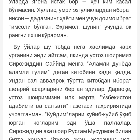
Уларда ягона истак бор — ҳеч ким касал
бўлмасин. Хуллас, умри эзгуликлардан иборат
инсон — дадамнинг ҳаёти мен учун доимо ибрат
тимсоли бўлган. Эҳтимол, шунинг учунда оқ
рангни яхши кўрарман.
Бу ўйлар шу тобда нега хаёлимда чарх
урганини энди айтсам, яқинда устоз шоиримиз
Сирожиддин Саййид менга “Аламли дунёда
аламли гулим” деган китобини ҳадя қилди.
Ундан сал аввалроқ тўртта китобдан иборат
шеърий асарларини берган эдилар. Дарвоқе,
устоз шоиримизни илк марта “Ўзбекистон
адабиёти ва санъати” газетаси таҳририятида
учратганман. “Куйдим”ларни куйиб-куйиб ўқиб
юрган чоғларим эди ўша паллалар.
Сирожиддин ака шоир Рус­там Мусурмон билан
битта хонада ўтирар экан. Устоз­нинг уст-