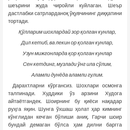
шеърини жуда чиройли куйлаган. Шеър
дастлабки сатр­ларданоқ ўқувчининг диққатини
тортади.
Қўлларим шохлардай зор қолган кунлар,
Дил кетиб, ва лекин ор қолган кунлар,
Узун мижгонларда қор қолган кунлар
Сен кетдинг, музлади ўнг ила сўлим,
Аламли дунёда аламли гулим.
Дарахтларни кўргансиз. Шохлари осмонга
талпинади. Худдики ўз арзини Худога
айтаётгандек. Шоирнинг бу қиёси нақадар
руҳга яқин. Шунга ўхшаш ҳолат ҳар кимнинг
кўнглидан кечган бўлиши аниқ. Гарчи шоир
бундай демаган бўлса ҳам дилни баргга