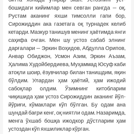
бошидаги кийимлар мен севган рангда — оқ.
Рустам аканинг яхши тимсолли гапи бор,
Сирожиддин ака газетага оқ турнадек келиб
кетарди. Мазкур танишув менинг ҳаётимда янги
саҳифа очган. Мен шу устоз сабаб элнинг
дарғалари — Эркин Воҳидов, Абдулла Орипов,
Анвар Обиджон, Усмон Азим, Эркин Аъзам,
Ҳалима Худойбердиева, Муҳаммад Юсуф каби
атоқли шоир, ёзувчилар билан танишдим, яқин
бўлдим. Улардан ҳам ҳаётий, ҳам ижодий
сабоқлар олдим. Ўзимнинг китобларим
чиқишида ҳам устоз Сирожиддин аканинг йўл-
йўриғи, кўмаклари кўп бўлган. Бу одам ана
шундай бағри кенг, оқ ниятли одам. Назаримда,
менга ўхшаб бошқа ижодкор дўстларим ҳам
устоздан кўп яхшиликлар кўрган.