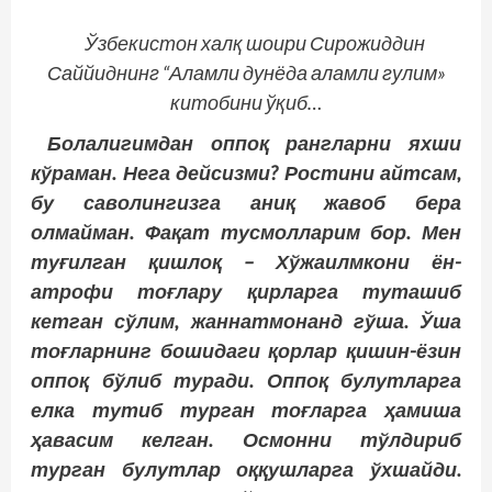
Ўзбекистон халқ шоири Сирожиддин
Саййиднинг “Аламли дунёда аламли гулим»
китобини ўқиб…
Болалигимдан оппоқ рангларни яхши
кўраман. Нега дейсизми? Ростини айтсам,
бу саволингизга аниқ жавоб бера
олмайман. Фақат тусмолларим бор. Мен
туғилган қишлоқ – Хўжаилмкони ён-
атрофи тоғлару қирларга туташиб
кетган сўлим, жаннатмонанд гўша. Ўша
тоғларнинг бошидаги қорлар қишин-­ёзин
оппоқ бўлиб туради. Оппоқ булутларга
елка тутиб турган тоғларга ҳамиша
ҳавасим келган. Осмонни тўлдириб
турган булутлар оққушларга ўхшайди.