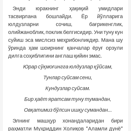
Энди юракнинг ҳақиқий умидлари
тасвирлана бошлайди. Ёр йўлларига
юлдузларни сочиш, бағрикенглик,
олийжаноблик, поклик белгисидир. Уни туну кун
суйиш эса мислсиз меҳрибонликдир. Мана шу
ўринда ҳам шоирнинг қанчалар ёруғ орзули
дилга соҳиблигини англаш қийин эмас.
Юрар сўқмоғингга юлдузлар қўйсам,
Тунлар суйсам сени,
Кундузлар суйсам.
Бир ҳаёт яратсам туну тумандан,
Овқатимиз бўлсин ишқу сумандан…
Элнинг машҳур хонандаларидан бири
раҳматли Муҳриддин Холиқов “Аламли дунё”