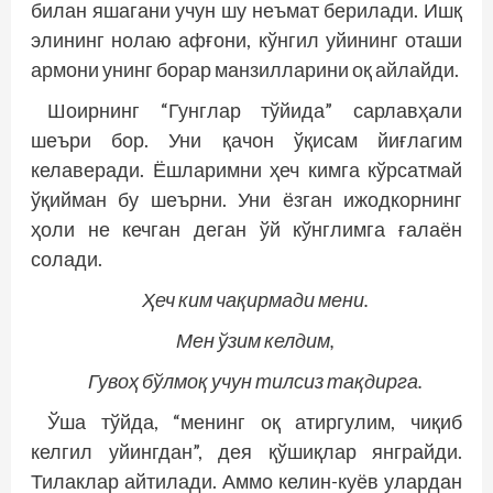
билан яшагани учун шу неъмат берилади. Ишқ
элининг нолаю афғони, кўнгил уйининг оташи
армони унинг борар манзилларини оқ айлайди.
Шоирнинг “Гунглар тўйида” сарлавҳали
шеъри бор. Уни қачон ўқисам йиғлагим
келаверади. Ёшларимни ҳеч кимга кўрсатмай
ўқийман бу шеърни. Уни ёзган ижодкорнинг
ҳоли не кечган деган ўй кўнглимга ғалаён
солади.
Ҳеч ким чақирмади мени.
Мен ўзим келдим,
Гувоҳ бўлмоқ учун тилсиз тақдирга.
Ўша тўйда, “менинг оқ атиргулим, чиқиб
келгил уйингдан”, дея қўшиқлар янграйди.
Тилак­лар айтилади. Аммо келин-куёв улардан