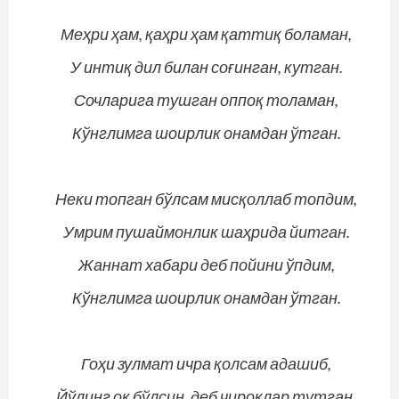
Меҳри ҳам, қаҳри ҳам қаттиқ боламан,
У интиқ дил билан соғинган, кутган.
Сочларига тушган оппоқ толаман,
Кўнглимга шоирлик онамдан ўтган.
Неки топган бўлсам мисқоллаб топдим,
Умрим пушаймонлик шаҳрида йитган.
Жаннат хабари деб пойини ўпдим,
Кўнглимга шоирлик онамдан ўтган.
Гоҳи зулмат ичра қолсам адашиб,
Йўлинг оқ бўлсин, деб чироқлар тутган.