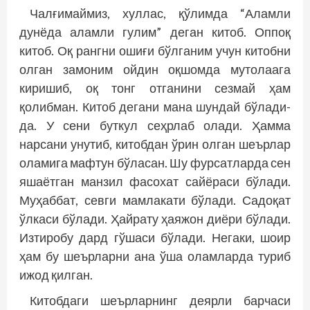
Чалғимаймиз, хуллас, қўлимда “Аламли
дунё­­да аламли гулим” деган китоб. Оппоқ
китоб. Оқ рангни ошиғи бўлганим учун китобни
олган замоним ойдин оқшомда мутолаага
киришиб, оқ тонг отганини сезмай ҳам
қолибман. Китоб дегани мана шундай бўлади-
да. У сени буткул сеҳрлаб олади. Ҳамма
нарсани унутиб, китобдан ўрин олган шеърлар
оламига мафтун бўласан. Шу фурсатларда сен
яшаётган манзил фасохат сайёраси бўлади.
Муҳаббат, севги мамлакати бўлади. Садоқат
ўлкаси бўлади. Ҳайрату ҳаяжон диёри бўлади.
Изтиробу дард гўшаси бўлади. Негаки, шоир
ҳам бу шеърларни ана ўша оламларда туриб
ижод қилган.
Китобдаги шеърларнинг деярли барчаси