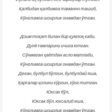
Қалбидан қалбимга таманно ташиб,
Кўнглимга шоирлик онамдан ўтган.
Доим тоқат билан бир қумлоқ каби,
Дунё ғамларини ичига ютган.
Сўнмаган ҳаётдан асло матлаби,
Кўнглимга шоирлик онамдан ўтган.
Деган, булбул бўлгин, булбулдай яша,
Қарғалар ҳолини кўргин, гўнг титган.
Юксак бўл,
Юксак бўл, юксалиб яша,
Кўнглимга шоирлик онамдан ўтган.