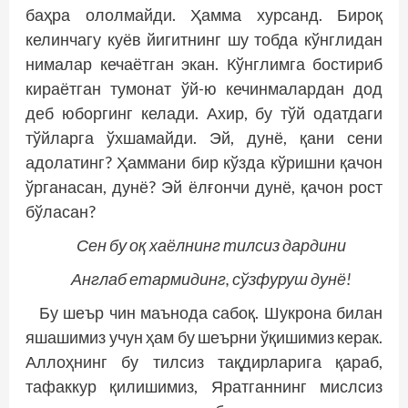
баҳра ололмайди. Ҳамма хурсанд. Бироқ
келинчагу куёв йигитнинг шу тобда кўнглидан
нималар кечаётган экан. Кўнглимга бостириб
кираётган тумонат ўй-ю кечинмалардан дод
деб юборгинг келади. Ахир, бу тўй одатдаги
тўйларга ўхшамайди. Эй, дунё, қани сени
адолатинг? Ҳаммани бир кўзда кўришни қачон
ўрганасан, дунё? Эй ёлғончи дунё, қачон рост
бўласан?
Сен бу оқ хаёлнинг тилсиз дардини
Англаб етармидинг, сўзфуруш дунё!
Бу шеър чин маънода сабоқ. Шукрона билан
яшашимиз учун ҳам бу шеърни ўқишимиз керак.
Аллоҳнинг бу тилсиз тақдирларига қараб,
тафаккур қилишимиз, Яратганнинг мислсиз