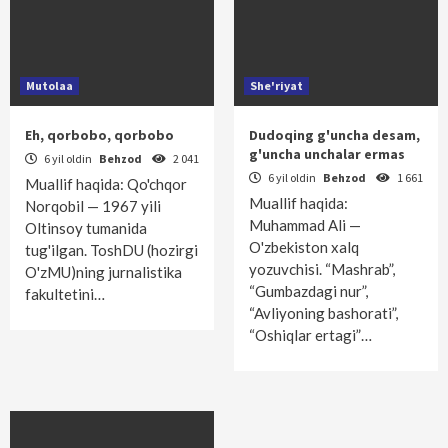
Mutolaa
She'riyat
Eh, qorbobo, qorbobo
Dudoqing g'uncha desam,
g'uncha unchalar ermas
6 yil oldin
Behzod
2 041
6 yil oldin
Behzod
1 661
Muallif haqida: Qo'chqor
Muallif haqida:
Norqobil — 1967 yili
Muhammad Ali —
Oltinsoy tumanida
O'zbekiston xalq
tug'ilgan. ToshDU (hozirgi
yozuvchisi. “Mashrab”,
O'zMU)ning jurnalistika
“Gumbazdagi nur”,
fakultetini…
“Avliyoning bashorati”,
“Oshiqlar ertagi”…