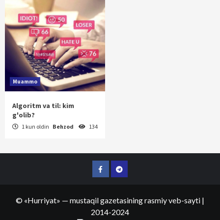
Muammo
Algoritm va til: kim
g'olib?
1 kun oldin
Behzod
134
Facebook
Telegram
©
«Hurriyat»
— mustaqil gazetasining rasmiy veb-sayti
|
2014-2024