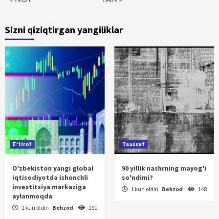
Sizni qiziqtirgan yangiliklar
E'tirof
Taassuf
O'zbekiston yangi global
90 yillik nashrning mayog'i
iqtisodiyotda ishonchli
so'ndimi?
investitsiya markaziga
1 kun oldin
Behzod
148
aylanmoqda
1 kun oldin
Behzod
191