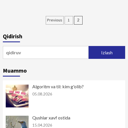
Maqolalar
Previous
1
2
bo‘yicha
Qidirish
harakatlanish
Qidirshish:
Muammo
Algoritm va til: kim g'olib?
05.08.2026
Qushlar xavf ostida
15.04.2026