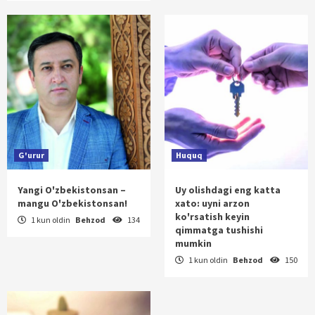
G'urur
Huquq
Yangi O'zbekistonsan –
Uy olishdagi eng katta
mangu O'zbekistonsan!
xato: uyni arzon
ko'rsatish keyin
1 kun oldin
Behzod
134
qimmatga tushishi
mumkin
1 kun oldin
Behzod
150