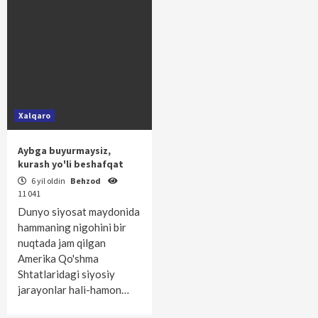
Xalqaro
Aybga buyurmaysiz,
kurash yo'li beshafqat
6 yil oldin
Behzod
11 041
Dunyo siyosat maydonida
hammaning nigohini bir
nuqtada jam qilgan
Amerika Qo'shma
Shtatlaridagi siyosiy
jarayonlar hali-hamon…