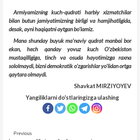
Armiyamizning kuch-qudrati harbiy xizmatchilar
bilan butun jamiyatimizning birligi va hamjihatligida,
desak, ayni haqiqatni aytgan bo'lamiz.
Mana shunday buyuk ma'naviy qudrat manbai bor
ekan, hech qanday yovuz kuch O'zbekiston
mustaqilligiga, tinch va osuda hayotimizga raxna
sololmaydi, bizni demokratik o'zgarishlar yo'lidan ortga
qaytara olmaydi.
Shavkat MIRZIYOYEV
Yangiliklarni do'stlaringizga ulashing
Continue
Previous