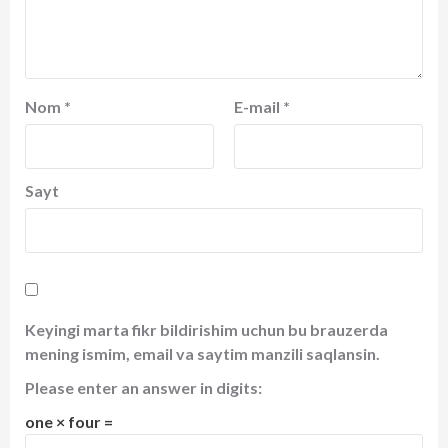
Nom
*
E-mail
*
Sayt
Keyingi marta fikr bildirishim uchun bu brauzerda
mening ismim, email va saytim manzili saqlansin.
Please enter an answer in digits:
one × four =