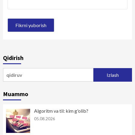
Qidirish
Qidirshish:
Muammo
Algoritm va til: kim g'olib?
05.08.2026