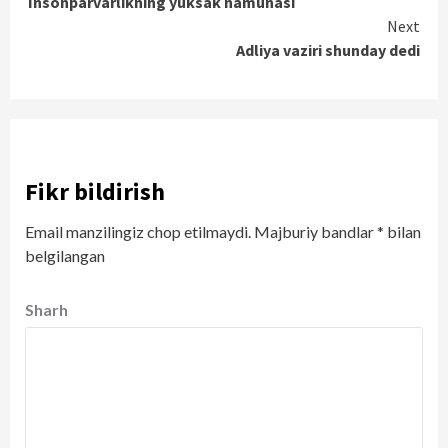
Insonparvarlikning yuksak namunasi
Reading
Next
Adliya vaziri shunday dedi
Fikr bildirish
Email manzilingiz chop etilmaydi.
Majburiy bandlar
*
bilan
belgilangan
Sharh