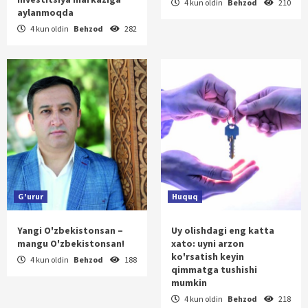
4 kun oldin
Behzod
210
aylanmoqda
4 kun oldin
Behzod
282
G'urur
Huquq
Yangi O'zbekistonsan –
Uy olishdagi eng katta
mangu O'zbekistonsan!
xato: uyni arzon
ko'rsatish keyin
4 kun oldin
Behzod
188
qimmatga tushishi
mumkin
4 kun oldin
Behzod
218