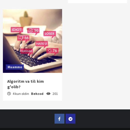
Muammo
Algoritm va til: kim
g'olib?
4 kun oldin
Behzod
201
Facebook
Telegram