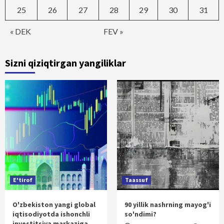
25
26
27
28
29
30
31
« DEK
FEV »
Sizni qiziqtirgan yangiliklar
E'tirof
Taassuf
O'zbekiston yangi global
90 yillik nashrning mayog'i
iqtisodiyotda ishonchli
so'ndimi?
investitsiya markaziga