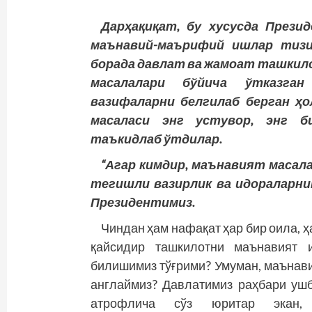
Дарҳақиқат, бу хусусда Прези
маънавий-маърифий ишлар тиз
борада давлат ва жамоат ташкил
масалалари бўйича ўтказган
вазифаларни белгилаб берган ҳо
масаласи энг устувор, энг б
таъкидлаб ўтдилар.
“Агар кимдир, маънавият масал
тегишли вазирлик ва идораларнин
Президентимиз.
Чиндан ҳам нафақат ҳар бир оила, ҳ
қайсидир ташкилотни маънавият 
билишимиз тўғрими? Умуман, маънави
англаймиз? Давлатимиз раҳбари уш
атрофлича сўз юритар экан, 