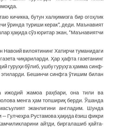
рмоқда.
аю кичикка, бутун халқимизга бир огоҳлик
чи ўринда туриши керак”, деди. Маънавият
лар ҳақида сўз юритар экан, “Маънавиятчи
ан Навоий вилоятининг Хатирчи туманидаги
газета чиқариларди. Ҳар ҳафта газетанинг
дий гуруҳи бўлиб, ушбу гуруҳга ҳамма синф­
 этиларди. Бешинчи синфга ўтишим билан
да ижодий жамоа раҳбари, она тили ва
молова менга ҳам топшириқ берди. Ўшанда
масъулият эканлигини англадим. Шунда
и — Гулчеҳра Рустамова ҳақида ёзиш фикри
 Камчиликларини айтди, биргалашиб қайта-