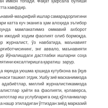
ган имкон топади. Фақат ҳафсала бўлиши
атта хавфдир.
ънавий-маърифий ишлар самарадорлигини
ри катта куч эканига ҳам алоҳида эътибор
кунда мамлакатимиз оммавий ахборот
ин ижодий ходим фаолият олиб бормоқда.
ир журналист, ўз навбатида, маънавият
рғиботчисининг, энг аввало, маънавияти
кур йўналишдаги дастлабки ишларни соҳа
иятини юксалтиришга қаратиш зарур.
 яқинда уюшма қошида кутубхона ва ўқув
онаси ташкил этдик. Ушбу зиё мас­канимизда
й адабиётлар, миллий журналистикамизда
налистлар ҳаёти ва фаолияти, қолаверса,
килотлар иш услубларига оид қўлланмалар
да нашр этиладиган ўттиздан зиёд марказий