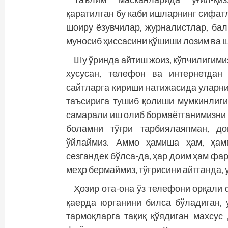
қаратилган бу каби ишларнинг сифат
шоиру ёзувчилар, журналистлар, бал
муносиб ҳиссасини қўшиши лозим ва ш
Шу ўринда айтиш жоиз, кўпчилигим
хусусан, телефон ва интернетдан
сайтларга кириши натижасида уларнин
таъсирига тушиб қолиши мумкинлиги
самарали иш олиб бормаётганимизни 
боламни тўғри тарбиялаяпман, до
ўйлаймиз. Аммо ҳамиша ҳам, ҳам
сезгандек бўлса-да, ҳар доим ҳам фа
меҳр бермаймиз, тўғрисини айтганда, 
Ҳозир ота-она ўз телефони орқали 
қаерда юрганини билса бўладиган, 
тармоқларга тақиқ қўядиган махсус 