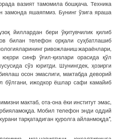
орада вазият тамомила бошқача. Техника
ан замонда яшаяпмиз. Бунинг ўзига яраша
узоқ йиллардан бери ўқитувчилик қилиб
ов билан телефон орқали суҳбатлашиб
ехноло­гияларининг ривожланиш жараёнлари,
, юқори синф ўғил-қизлари орасида қўл
усусида сўз юритди. Шунингдек, ҳозирги
биялаш осон эмаслиги, мактабда деворий
йил бўлгани, ижодкор ёшлар сафи камайиб
мизни мактаб, ота-она ёки институт эмас,
арбияламоқда. Мобил телефон энди оддий
курани тарқатадиган қуролга айланмоқда”,
зларимиз маънавиятини юксалтиришга