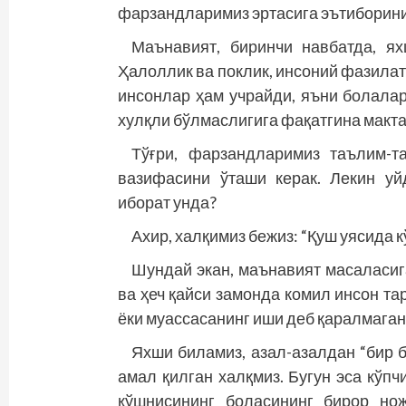
фарзандларимиз эртасига эътиборини
Маънавият, биринчи навбатда, ях
Ҳалоллик ва поклик, инсоний фазилат
инсонлар ҳам учрайди, яъни болалар
хулқли бўлмаслигига фақатгина макт
Тўғри, фарзандларимиз таълим-т
вазифасини ўташи керак. Лекин уй
иборат унда?
Ахир, халқимиз бежиз: “Қуш уясида к
Шундай экан, маънавият масаласиг
ва ҳеч қайси замонда комил инсон т
ёки муассасанинг иши деб қаралмаган
Яхши биламиз, азал-азалдан “бир б
амал қилган халқмиз. Бугун эса кўпч
қўшнисининг боласининг бирор но