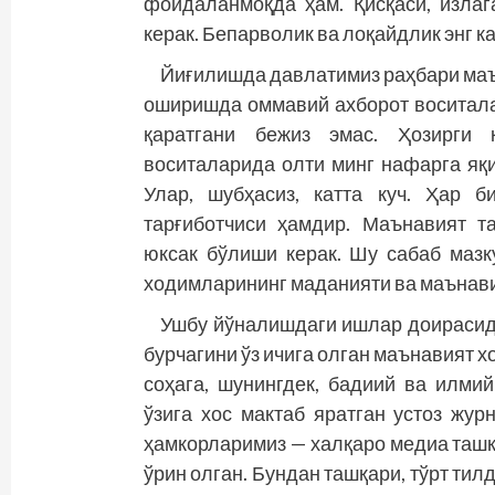
фойдаланмоқда ҳам. Қисқаси, изла
керак. Бепарволик ва лоқайдлик энг к
Йиғилишда давлатимиз раҳбари ма
оширишда омма­вий ахборот воситала
қаратгани бежиз эмас. Ҳозирги 
воситаларида олти минг нафарга яқ
Улар, шубҳасиз, катта куч. Ҳар б
тарғиботчиси ҳамдир. Маънавият та
юксак бўлиши керак. Шу сабаб маз
ходимларининг маданияти ва маънав
Ушбу йўналишдаги ишлар доирасида
бурчагини ўз ичига олган маънавият х
соҳага, шунингдек, бадиий ва илми
ўзига хос мактаб яратган устоз жур
ҳамкорларимиз — халқаро медиа таш
ўрин олган. Бундан ташқари, тўрт тил