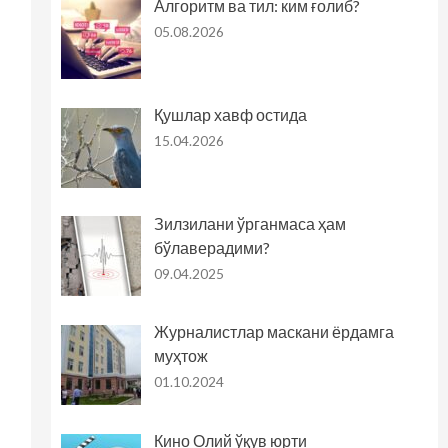
Алгоритм ва тил: ким ғолиб?
05.08.2026
Қушлар хавф остида
15.04.2026
Зилзилани ўрганмаса ҳам
бўлаверадими?
09.04.2025
Журналистлар маскани ёрдамга
муҳтож
01.10.2024
Кино Олий ўқув юрти