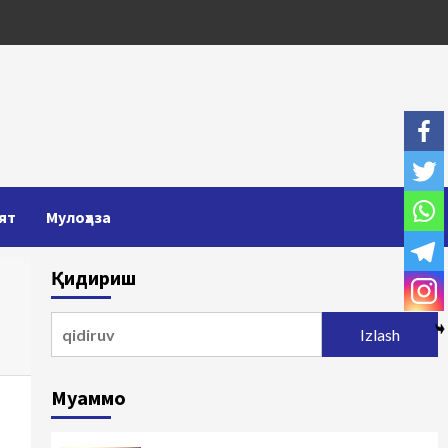
ят
Мулоҳаза
Қидириш
Qidirshish:
Муаммо