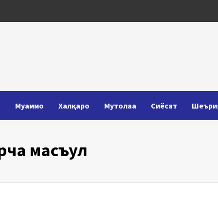
Т
Муаммо
Халқаро
Мутолаа
Сиёсат
Шеъри
рча масъул