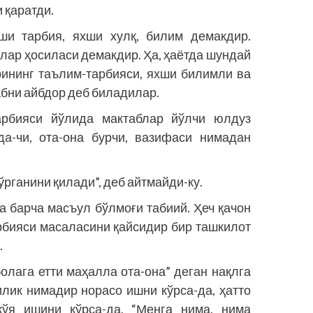
 қаратди.
ши тарбия, яхши хулқ, билим демакдир.
лар ҳосиласи демакдир. Ҳа, ҳаётда шундай
ининг таълим-тарбия­­си, яхши билимли ва
абни айбдор деб биладилар.
арбияси йўлида мактаблар йўлчи юлдуз
да-чи, ота-она бурчи, вазифаси нимадан
ўрганини қилади”, деб айтмайди-ку.
а барча масъул бўлмоғи табиий. Ҳеч қачон
арбияси масаласини қайсидир бир ташкилот
.
олага етти маҳалла ота-она” деган нақлга
илик нимадир норасо ишни кўрса-да, ҳатто
жўя ишини кўрса-да, “Менга нима, нима