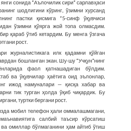
г янги сонида “Аълочилик сири” сарлавҳаси
ранинг шодлигини кўринг, ўзимни хурсанд
лнинг пастки қисмига “5-синф ўқувчиси
нидан ўзимни қўярга жой топа олмасдим.
бир қараб ўтиб кетардим. Бу менга ўзгача
этгани рост.
ри журна­листикага илк қадамни қўйган
аврдан бошланган экан. Шу-шу “Учқун”нинг
нларида фаол қатнашадиган бўлдим.
ктаб ва ўқувчилар ҳаётига оид эълонлар,
нинг ижод намуналари — қисқа хабар ва
арни тик турган ҳолда ўқиб чиқардик. Бу
ргани, туртки бергани рост.
изда мобил телефон ҳали оммалашмагани,
 маънавиятига салбий таъсир кўрсатиш
а ва омиллар бўлмаганини ҳам айтиб ўтиш