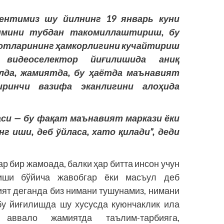
дентимиз шу йилнинг 19 январь куни
имини тубдан такомиллаштириш, бу
отларининг ҳамкорлигини кучайтириш
 видеоселектор йиғилишида аниқ
лда, жамиятда, бу ҳаётда маънавият
иринчи вазифа эканлигини алоҳида
аси — бу фақат маънавият маркази ёки
г иши, деб ўйласа, хато қилади”, деди
ар бир жамоада, балки ҳар битта инсон учун
иши бў­йича жавобгар ёки масъул деб
ят деганда биз нимани тушунамиз, нимани
бу йиғилишда шу хусусда куюнчаклик ила
аввало жамиятда таълим-тарбияга,