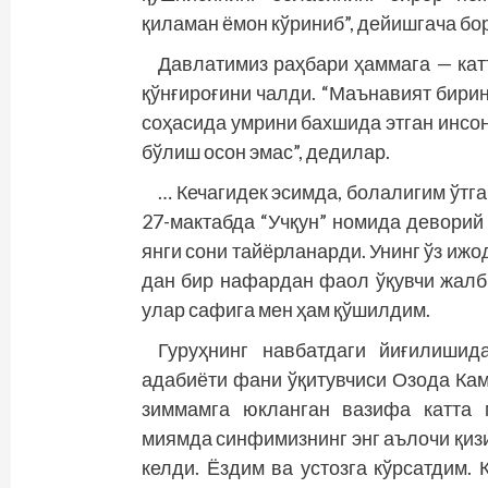
қиламан ёмон кўриниб”, дейишгача бо
Давлатимиз раҳбари ҳаммага — катт
қўнғироғини чалди. “Маънавият бирин
соҳасида умрини бахшида этган инсон
бўлиш осон эмас”, дедилар.
… Кечагидек эсимда, болалигим ўтг
27-мактабда “Учқун” номида деворий 
янги сони тайёрланарди. Унинг ўз ижо
дан бир нафардан фаол ўқувчи жалб
улар сафига мен ҳам қўшилдим.
Гуруҳнинг навбатдаги йиғилиши
адабиёти фани ўқитувчиси Озода Ка
зиммамга юкланган вазифа катта 
миямда синфимизнинг энг аълочи қиз
келди. Ёздим ва устозга кўрсатдим.