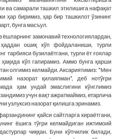
ли ва самарали ташкил этилишига нафақат
ки ҳар биримиз, ҳар бир ташкилот ўзининг
арт, бунга масъул.
из ёшларнинг замонавий технологиялардан,
 ҳаддан ошиқ кўп фойдаланиши, турли
г тарбияси бузилаётгани, турли ёт ғоялар
 ҳақида кўп гапирамиз. Аммо бунга қарши
тан олгимиз келмайди. Аксариятимиз: “Мен
имий назорат қилаяпман”, деб нотўғри
мада ҳам ундай эмаслигини кўнглимиз
рзандимиз учун вақт ажратмаймиз, етарлича
уни узлуксиз назорат қилишга эринамиз.
фарзандининг қайси сайтларга кираётгани,
унинг ёшига тўғри келмайдиган ижтимоий
дас­турлар чиққан. Буни кўпчилик билади,