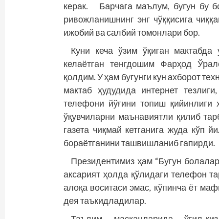
керак. Барчага маълум, бугун бу б
ривожланишнинг энг чўққисига чиққ
ижобий ва салбий томонлари бор.
Куни кеча ўзим ўқиган мактабда 
келаётган тенгдошим Фарҳод Ўрал
қолдим. У ҳам бугунги кун ахборот т
мактаб ҳудудида интернет тезлиги
телефони йўғини топиш қийинлиги х
ўқувчиларни маънавиятли қилиб тар
газета чиқмай кетганига жуда кўп 
бораётганини ташвишланиб гапирди.
Президентимиз ҳам “Бугун болалари
аксарият ҳолда қўлидаги телефон т
алоқа воситаси эмас, кўпинча ёт маф
дея таъкидладилар.
Таълим масканларида ўғил-қи