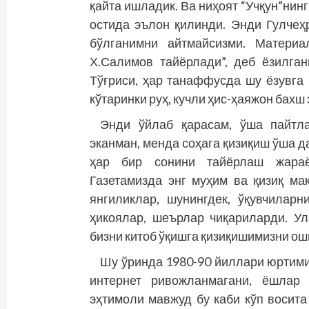
қайта ишладик. Ва ниҳоят “Учқун”нин
остида эълон қилинди. Энди Гулчеҳ
бўлганимни айтмайсизми. Материа
Х.Салимов тайёрлади”, деб ёзилга
Тўғриси, ҳар танаффусда шу ёзувга 
кўтаринки руҳ, кучли ҳис-ҳаяжон бахш 
Энди ўйлаб қарасам, ўша пайтла
эканман, менда соҳага қизиқиш ўша д
ҳар бир сонини тайёрлаш жараё
Газетамизда энг муҳим ва қизиқ ма
янгиликлар, шунингдек, ўқувчилар
ҳикоялар, шеърлар чиқариларди. Ул
бизни китоб ўқишга қизиқишимизни оши
Шу ўринда 1980-90 йиллари юртим
интернет ривож­ланмагани, ёшлар
эҳтимоли мавжуд бу каби кўп восит