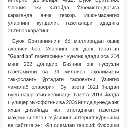
Япония ёки Хитойда Ўзбекистондагига
қараганда анча тезкор. Ишонмасангиз
уларнинг кундалик газеталари ададига
эътибор қаратинг.
Буюк Британиянинг 66 миллиондан ошиқ
аҳолиси бор. Уларнинг энг донг таратган
“Guardian”
газетасининг кунлик адади эса 204
минг 222 донадир. Бизнинг энг нуфузли
газетамизни ва 34 миллион аҳолимизни
таққослангу ўртадаги тафовутни ўзингиз
чамалаб олаверинг. Бу газета 1821 йилдан
буён нашр этиб келинади. Газета 2014 йилда
Пулицер мукофотини ва 2006 йилда дунёда энг
яхши дизайнда чоп этиладиган газетаси
мақомини олган. У ўзининг интернет кўриниши
ва сайтига энг кўп одамлар ташриф буюриши