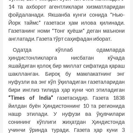
14 та ахборот агентликлари хизматларидан
фойдаланади. Якшанба кунги сонида “Нью-
Йорк таймс” газетаси ҳам илова қилинади.
Газетанинг номи “Тонг қуёши” деган маънони
англатади. Газета тўрт саҳифадан иборат.
Одатда кўплаб одамларда
ҳиндистонликларга нисбатан кўчада
яшайдиган қолоқ бир миллат сифатида қараш
шаклланган. Бироқ бу мамлакатнинг энг
нуфузли ва энг кўп ўқиладиган газеталаридан
бири инг­лиз тилида ҳар куни чоп этиладиган
“Times of India”
газетасидир. Газета 1838
йилдан буён Ҳиндистоннинг 10 та регионида
нашр этилади. У нуфузи ва ўқувчилари
сонининг кўплиги жиҳатдан Ҳиндистонда
учинчи ўринда туради. Газета ҳар куни 3