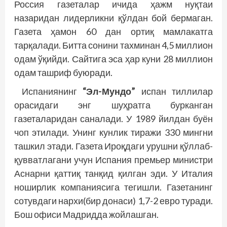
Россия газеталар ичида ҳажм нуқтаи
назаридан лидерликни қўлдан бой бермаган.
Газета ҳамон 60 дан ортиқ мамлакатга
тарқалади. Битта сонини тахминан 4,5 миллион
одам ўқийди. Сайтига эса ҳар куни 28 миллион
одам ташриф буюради.
Испаниянинг
“Эл-Мундо”
испан тиллилар
орасидаги энг шуҳратга бурканган
газеталаридан саналади. У 1989 йилдан буён
чоп этилади. Унинг кунлик тиражи 330 мингни
ташкил этади. Газета Ироқдаги урушни қўллаб-
қувватлагани учун Испания премьер министри
Аснарни қаттиқ танқид қилган эди. У Италия
ноширлик компаниясига тегишли. Газетанинг
сотувдаги нархи(бир донаси) 1,7-2 евро туради.
Бош офиси Мадридда жойлашган.