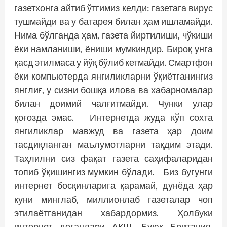
газетхонга айтиб ўтгимиз келди: газетага вирус
тушмайди ва у батарея билан ҳам ишламайди.
Нима бўлганда ҳам, газета йиртилиши, чўкиши
ёки намланиши, ёниши мумкиндир. Бироқ унга
қасд этилмаса у йўқ бўлиб кетмайди. Смартфон
ёки компьютерда янги­ликларни ўқиётганингиз
янг­лиғ, у сизни бошқа илова ва хабарномалар
билан дои­мий чалғитмайди. Чунки улар
қоғозда эмас. Интернетда жуда кўп сохта
янгилик­лар мавжуд ва газета ҳар доим
тасдиқланган маълумотларни тақдим этади.
Таҳлилни сиз фақат газета саҳифаларидан
топиб ўқишингиз мумкин бўлади. Биз бугунги
интернет босқинларига қарамай, дунёда ҳар
куни минглаб, миллионлаб газеталар чоп
этилаётганидан хабардормиз. Ҳолбуки
интернет деганлари АҚШ, Буюк Британия,