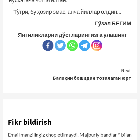
нусхагача чоп этилган.
Тўғри, бу ҳозир эмас, анча йиллар олдин…
Гўзал БЕГИМ
Янгиликларни дўстларингизга улашинг
Continue
Next
Балиқни бошидан тозалаган юрт
Reading
Fikr bildirish
Email manzilingiz chop etilmaydi.
Majburiy bandlar
*
bilan