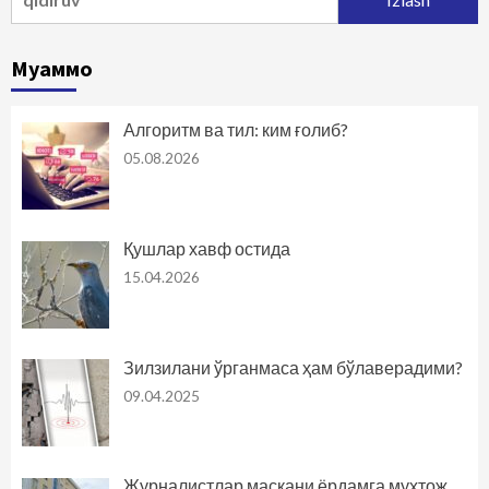
Муаммо
Алгоритм ва тил: ким ғолиб?
05.08.2026
Қушлар хавф остида
15.04.2026
Зилзилани ўрганмаса ҳам бўлаверадими?
09.04.2025
Журналистлар маскани ёрдамга муҳтож