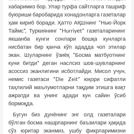
хабаримиз бор. Улар турфа сайтларга ташриф
буюриши баробарида хонадонларга газеталар
ҳам кириб боради. Ҳатто АҚШнинг “Нью-Йорк
Таймс”, Туркиянинг “Hurriyеt” газеталарининг
якшанба кунги сонлари бошқа кунларга
нисбатан бир қанча кўп ададда чоп этилар
экан. Шуларнинг ўзиёқ “Босма матбуотнинг
куни битди” деган наслсиз шов-шувларнинг
асоссиз эканлигини исботлайди. Мисол учун,
немис газетаси “Die Zeit” юқори сифатли
таҳлилий маълумотларни тақдим этишга вақт
ажратди ва унинг адади кун сайин ўсиб
бормоқда.
Бугун биз дунёнинг энг олд газеталари
бўлган босма нашрларнинг баъзилари ҳақида
сўз юритар эканмиз, ушбу фикрларимизни