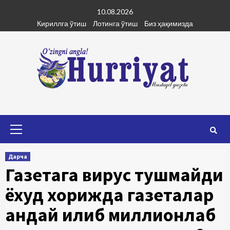
Skip
10.08.2026
to
Кириллга ўтиш
Лотинга ўтиш
Биз ҳақимизда
content
Primary
Menu
Дарча
Газетага вирус тушмайди
ёхуд хорижда газеталар
қандай қилиб миллионлаб