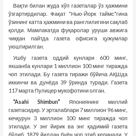
Вақти билан жуда кўп газеталар ўз ҳажмини
ўзгартирдилар. Фақат “Нью-Йорк таймс”гина
ўзининг катта ҳажмини ва ранглилигини сақлаб
қолди. Мамлакатда фуқаролар уруши авжига
чиққан пайтда газета офисига ҳужумлар
уюштирилган.
Ушбу газета оддий кунлари 600 минг,
якшанба кунлари 1 миллион 100 минг тиражда
чоп этилади. Бу газета тиражи бўйича АҚШда
иккинчи ва дунёда 39 ўринда туради. Газета
117 марта Пулицер мукофотини олган.
“Asahi Shimbun”
Япониянинг миллий
газетасидир. У эрталаблари 7 миллион 96 минг,
кечқурун 3 миллион 100 минг тиражда чоп
этилади. У энг йирик ва энг қадимий газета
бўлиб, 1879 йилдан буён чоп этиб келинади. У