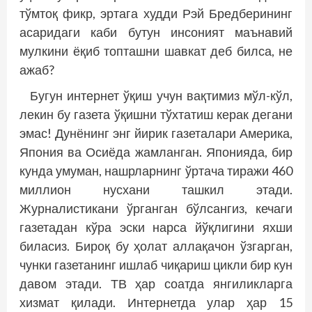
тўмтоқ фикр, эртага худди Рэй Бредберининг
асаридаги каби бутун инсоният маънавий
мулкини ёқиб топташни шавкат деб билса, не
ажаб?
Бугун интернет ўқиш учун вақтимиз мўл-кўл,
лекин бу газета ўқишни тўхтатиш керак дегани
эмас! Дунёнинг энг йирик газеталари Америка,
Япония ва Осиёда жамланган. Японияда, бир
кунда умуман, нашрларнинг ўртача тиражи 460
миллион нусхани ташкил этади.
Журналистикани ўрганган бўлсангиз, кечаги
газетадан кўра эски нарса йўқлигини яхши
биласиз. Бироқ бу ҳолат аллақачон ўзгарган,
чунки газетанинг ишлаб чиқариш цикли бир кун
давом этади. ТВ ҳар соатда янгиликларга
хизмат қилади. Интернетда улар ҳар 15