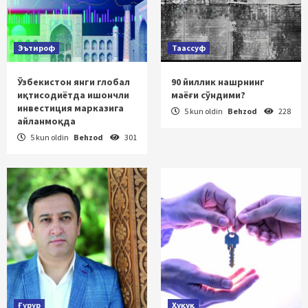
Эътироф
Таассуф
Ўзбекистон янги глобал
90 йиллик нашрнинг
иқтисодиётда ишончли
маёғи сўндими?
инвестиция марказига
5 kun oldin
Behzod
228
айланмоқда
5 kun oldin
Behzod
301
Ғурур
Ҳуқуқ