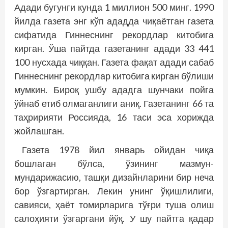
Адади бугунги кунда 1 миллион 500 минг. 1990
йилда газета энг кўп ададда чиқаётган газета
сифатида Гиннеснинг рекордлар китобига
кирган. Ўша пайтда газетанинг адади 33 441
100 нусхада чиққан. Газета фақат адади сабаб
Гиннеснинг рекордлар китобига кирган бўлиши
мумкин. Бироқ ушбу ададга шунчаки пойга
ўйнаб етиб олмаганлиги аниқ. Газетанинг 66 та
таҳририяти Рос­сияда, 16 таси эса хорижда
жойлашган.
Газета 1978 йил январь ойидан чиқа
бошлаган бўлса, ўзининг мазмун-
мундарижасию, ташқи дизайнларини бир неча
бор ўзгартирган. Лекин унинг ўқишлилиги,
савияси, ҳаёт томирларига тўғри туша олиш
салоҳияти ўзгаргани йўқ. У шу пайтга қадар