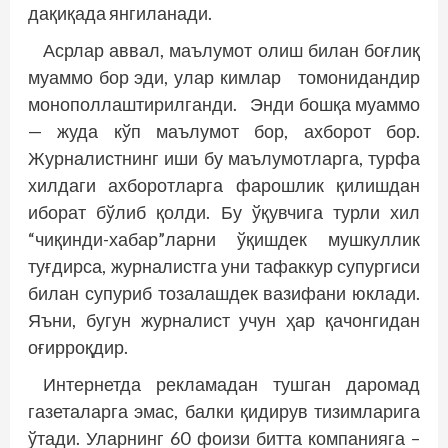
дақиқада янгиланади.
Асрлар аввал, маълумот олиш билан боғлиқ
муаммо бор эди, улар кимлар томонидандир
монополлаштирилганди. Энди бошқа муаммо
— жуда кўп маълумот бор, ахборот бор.
Журналистнинг иши бу маълумотларга, турфа
хилдаги ахборотларга фарошлик қилишдан
иборат бўлиб қолди. Бу ўқувчига турли хил
“чиқинди-хабар”ларни ўқишдек мушкуллик
туғдирса, журналистга уни тафаккур супургиси
билан супуриб тозалашдек вазифани юклади.
Яъни, бугун журналист учун ҳар қачонгидан
оғирроқдир.
Интернетда рекламадан тушган даромад
газеталарга эмас, балки қидирув тизимларига
ўтади. Уларнинг 60 фоизи битта компанияга –