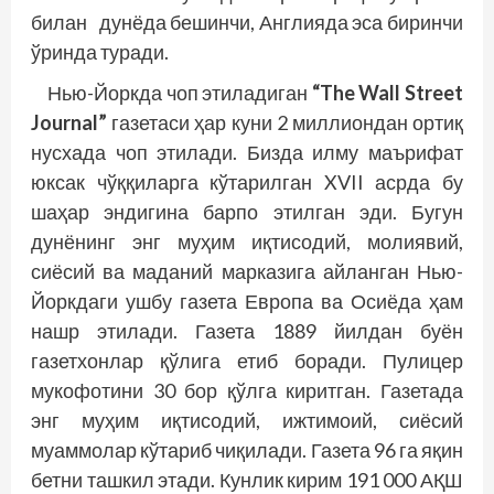
билан дунёда бешинчи, Анг­лияда эса биринчи
ўринда туради.
Нью-Йоркда чоп этиладиган
“The Wall Street
Journal”
газетаси ҳар куни 2 миллиондан ортиқ
нусхада чоп этилади. Бизда илму маърифат
юксак чўққиларга кўтарилган XVII асрда бу
шаҳар эндигина барпо этилган эди. Бугун
дунёнинг энг муҳим иқтисодий, молиявий,
сиёсий ва маданий марказига айланган Нью-
Йоркдаги ушбу газета Европа ва Осиёда ҳам
нашр этилади. Газета 1889 йилдан буён
газетхонлар қўлига етиб боради. Пулицер
мукофотини 30 бор қўлга киритган. Газетада
энг муҳим иқтисодий, ижтимоий, сиёсий
муаммолар кўтариб чиқилади. Газета 96 га яқин
бетни ташкил этади. Кунлик кирим 191 000 АҚШ