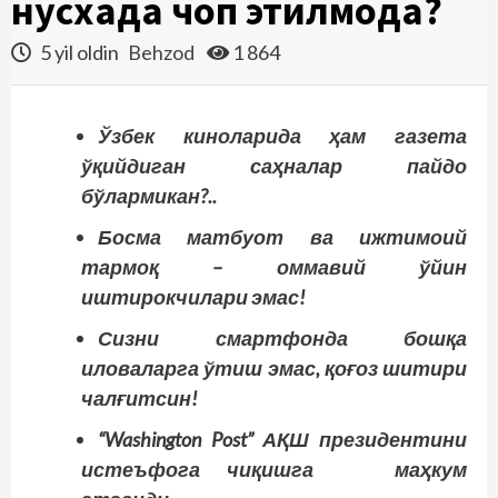
нусхада чоп этилмоқда?
5 yil oldin
Behzod
1 864
Ўзбек киноларида ҳам газета
ўқийдиган саҳналар пайдо
бўлармикан?..
Босма матбуот ва ижтимоий
тармоқ – оммавий ўйин
иштирокчилари эмас!
Сизни смартфонда бошқа
иловаларга ўтиш эмас, қоғоз шитири
чалғитсин!
“Washington Post” АҚШ президентини
истеъфога чиқишга маҳкум