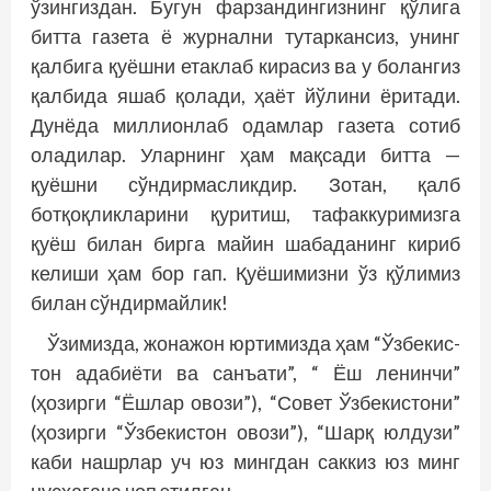
ўзингиздан. Бугун фарзандингизнинг қўлига
битта газета ё журнални тутаркансиз, унинг
қалбига қуёшни етаклаб кирасиз ва у болангиз
қалбида яшаб қолади, ҳаёт йўлини ёритади.
Дунёда миллионлаб одамлар газета сотиб
оладилар. Уларнинг ҳам мақсади битта —
қуёшни сўндирмасликдир. Зотан, қалб
ботқоқликларини қуритиш, тафаккуримизга
қуёш билан бирга майин шабаданинг кириб
келиши ҳам бор гап. Қуёшимизни ўз қўлимиз
билан сўндирмайлик!
Ўзимизда, жонажон юртимизда ҳам “Ўзбекис­
тон адабиёти ва санъати”, “ Ёш ленинчи”
(ҳозирги “Ёшлар овози”), “Совет Ўзбекистони”
(ҳозирги “Ўзбекистон овози”), “Шарқ юлдузи”
каби нашрлар уч юз мингдан саккиз юз минг