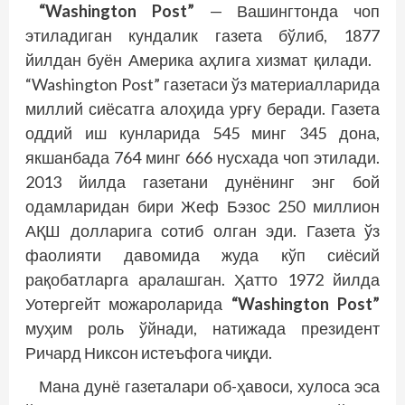
“Washington Post”
— Вашингтонда чоп
этиладиган кундалик газета бўлиб, 1877
йилдан буён Америка аҳлига хизмат қилади.
“Washington Post” газетаси ўз материалларида
миллий сиёсатга алоҳида урғу беради. Газета
оддий иш кунларида 545 минг 345 дона,
якшанбада 764 минг 666 нусхада чоп этилади.
2013 йилда газетани дунёнинг энг бой
одамларидан бири Жеф Бэзос 250 миллион
АҚШ долларига сотиб олган эди. Газета ўз
фаолияти давомида жуда кўп сиёсий
рақобатларга аралашган. Ҳатто 1972 йилда
Уотергейт можароларида
“Washington Post”
муҳим роль ўйнади, натижада президент
Ричард Никсон истеъфога чиқди.
Мана дунё газеталари об-ҳавоси, хулоса эса