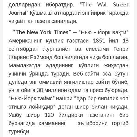
долларидан иборатдир. “The Wall Street
Journal” Қўшма штатлардаги энг йирик тиражда
чиқаётган газета саналади.
“The New York Times”
— “Нью – Йорк вақти”
Американинг кунлик газетаси 1851 йил 18
сентябрдан журналист ва сиёсатчи Генри
Жарвис Рэймонд бошчилигида чиқа бошлаган.
Мамлакатда ададининг кўплиги жиҳатдан
учинчи ўринда туради. Веб-сайти эса бутун
дунё­­да энг оммавий янгиликлар сайти бўлиб,
унга ойига 30 миллион одам ташриф буюради.
“Нью-Йорк таймс” нашри “Ҳар бир янгилик чоп
этишга лойиқдир” деган шиор билан чиқади.
Ушбу шиор 120 йилдирки газетанинг бир
бурчагида ҳамманинг эътиборини тортиб
турибди.