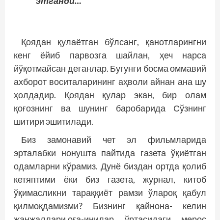
этганди…
Қоядан қулаётган бўлсанг, қанотларингни
кенг ёйиб парвозга шайлан, ҳеч нарса
йўқотмайсан деганлар. Бугунги босма оммавий
ахборот воситаларининг аҳволи айнан ана шу
ҳолдадир. Қоядан қулар экан, бир олам
қоғознинг ва шунинг баробарида Сўзнинг
шитири эшитилади.
Биз замонавий чет эл фильмларида
эрталабки нонушта пайтида газета ўқиётган
одамларни кўрамиз. Дунё биздан ортда қолиб
кетяптими ёки биз газета, журнал, китоб
ўқимасликни тараққиёт рамзи ўлароқ қабул
қилмоқдамизми? Бизнинг қайнона- келин
жанжаллари,оға-инилар ўртасидаги мерос