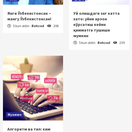
Янги Ўзбекистонсан –
Уй олишдаги энг катта
мангу Ўзбекистонсан!
хато: уйни арзон
кўрсатиш кейин
5 kun oldin
Behzod
206
қимматга тушиши
мумкин
5 kun oldin
Behzod
239
Муаммо
Алгоритм ва тил: ким