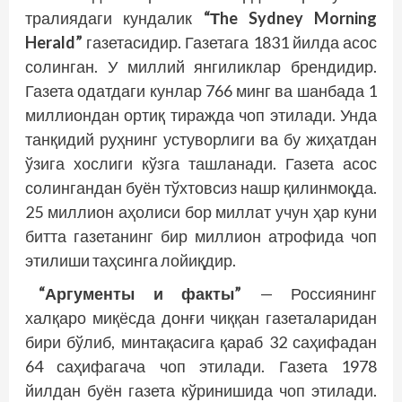
тралиядаги кундалик
“Тhe Sydney Morning
Herald”
газетасидир. Газетага 1831 йилда асос
солинган. У миллий янгиликлар брендидир.
Газета одатдаги кунлар 766 минг ва шанбада 1
миллиондан ортиқ тиражда чоп этилади. Унда
танқидий руҳнинг устуворлиги ва бу жиҳатдан
ўзига хослиги кўзга ташланади. Газета асос
солингандан буён тўхтовсиз нашр қилинмоқда.
25 миллион аҳолиси бор миллат учун ҳар куни
битта газетанинг бир миллион атрофида чоп
этилиши таҳсинга лойиқдир.
“Аргументы и факты”
— Россиянинг
халқаро миқёсда донғи чиққан газеталаридан
бири бўлиб, минтақасига қараб 32 саҳифадан
64 саҳифагача чоп этилади. Газета 1978
йилдан буён газета кўринишида чоп этилади.