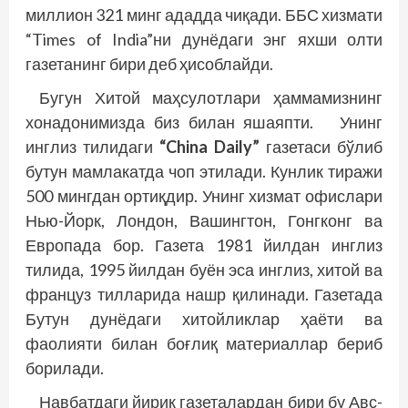
миллион 321 минг ададда чиқади. ББС хизмати
“Times of India”ни дунё­даги энг яхши олти
газетанинг бири деб ҳисоблайди.
Бугун Хитой маҳсулотлари ҳаммамизнинг
хонадонимизда биз билан яшаяпти. Унинг
инглиз тилидаги
“China Daily”
газетаси бўлиб
бутун мамлакатда чоп этилади. Кунлик тиражи
500 мингдан ортиқдир. Унинг хизмат офислари
Нью-Йорк, Лондон, Вашингтон, Гонгконг ва
Европада бор. Газета 1981 йилдан инглиз
тилида, 1995 йилдан буён эса инг­лиз, хитой ва
француз тилларида нашр қилинади. Газетада
Бутун дунёдаги хитойликлар ҳаёти ва
фаолияти билан боғлиқ материаллар бериб
борилади.
Навбатдаги йирик газеталардан бири бу Авс­