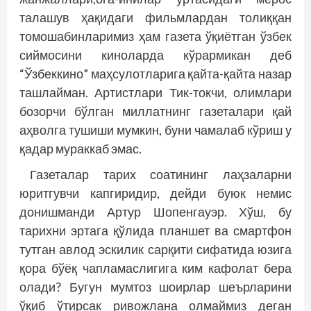
талашув ҳақидаги фильмлардан толиққан
томошабинларимиз ҳам газета ўқиётган ўзбек
сиймосини киноларда кўрармикан деб
“Ўзбеккино” маҳсулотларига қайта-қайта назар
ташлайман. Артистлари Тик-токчи, олимлари
бозорчи бўлган миллатнинг газеталари қай
аҳволга тушиши мумкин, буни чамалаб кўриш у
қадар мураккаб эмас.
Газеталар тарих соатининг лаҳзаларни
юритгувчи капгиридир, дейди буюк немис
донишманди Артур Шопенгауэр. Хўш, бу
тарихни эртага қўлида планшет ва смартфон
тутган авлод эскилик сарқити сифатида юзига
қора бўёқ чапламаслигига ким кафолат бера
олади? Бугун мумтоз шоирлар шеърларини
ўқиб ўтирсак ривожлана олмаймиз деган