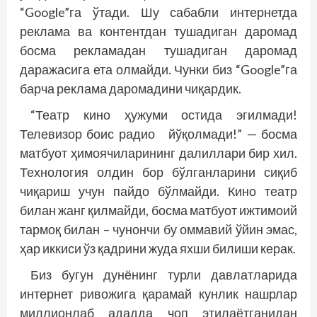
“Google”га ўтади. Шу сабабли интернетда
реклама ва контентдан тушадиган даромад
босма рекламадан тушадиган даромад
даражасига ета олмайди. Чунки биз “Google”га
барча реклама даромадини чиқардик.
“Театр кино ҳужуми остида эгилмади!
Телевизор боис радио йўқолмади!” — босма
матбуот ҳимоячиларининг далиллари бир хил.
Технология олдин бор бўлганларини сиқиб
чиқариш учун пайдо бўлмайди. Кино театр
билан жанг қилмайди, босма матбуот ижтимоий
тармоқ билан – чунончи бу оммавий ўйин эмас,
ҳар иккиси ўз қадрини жуда яхши билиши керак.
Биз бугун дунёнинг турли давлатларида
интернет ривожига қарамай кунлик нашрлар
миллионлаб ададда чоп этилаётганидан