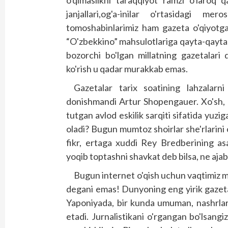
o'qimaslikni taraqqiyot ramzi o'laroq 
janjallari,og'a-inilar o'rtasidagi m
tomoshabinlarimiz ham gazeta o'qiyotga
“O'zbekkino” mahsulotlariga qayta-qayta n
bozorchi bo'lgan millatning gazetalari
ko'rish u qadar murakkab emas.
Gazetalar tarix soatining lahzalarn
donishmandi Artur Shopengauer. Xo'sh, b
tutgan avlod eskilik sarqiti sifatida yuz
oladi? Bugun mumtoz shoirlar she'rlarini 
fikr, ertaga xuddi Rey Bredberining as
yoqib toptashni shavkat deb bilsa, ne aja
Bugun internet o'qish uchun vaqtimiz mo'
degani emas! Dunyoning eng yirik gazet
Yaponiyada, bir kunda umuman, nashrlarni
etadi. Jurnalistikani o'rgangan bo'lsangi