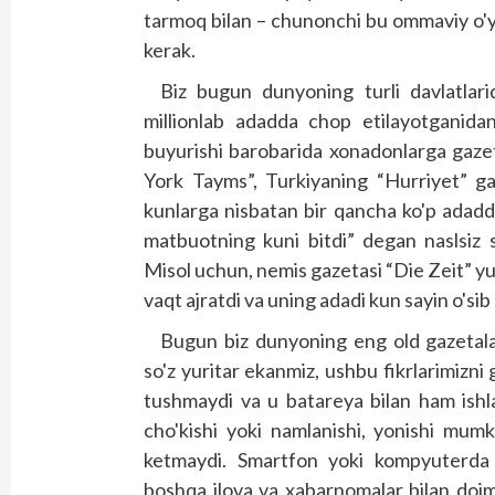
tarmoq bilan – chunonchi bu ommaviy o'yin 
kerak.
Biz bugun dunyoning turli davlatlari
millionlab adadda chop etilayotganidan
buyurishi barobarida xonadonlarga gaze
York Tayms”, Turkiyaning “Hurriyet” ga
kunlarga nisbatan bir qancha ko'p adadd
matbuotning kuni bitdi” degan naslsiz s
Misol uchun, nemis gazetasi “Die Zeit” yuq
vaqt ajratdi va uning adadi kun sayin o'si
Bugun biz dunyoning eng old gazetalar
so'z yuritar ekanmiz, ushbu fikrlarimizni
tushmaydi va u batareya bilan ham ishla
cho'kishi yoki namlanishi, yonishi mumk
ketmaydi. Smartfon yoki kompyuterda yan
boshqa ilova va xabarnomalar bilan doi­