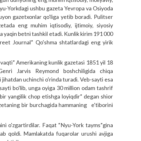
Nyu-Yorkdagi ushbu gazeta Yevropa va Osiyoda
yon gazetxonlar qo'liga yetib boradi. Pulitser
etada eng muhim iqtisodiy, ijtimoiy, siyosiy
 yaqin betni tashkil etadi. Kunlik kirim 191 000
treet Journal” Qo'shma shtatlardagi eng yirik
vaqti” Amerikaning kunlik gazetasi 1851 yil 18
 Genri Jarvis Reymond boshchiligida chiqa
jihatdan uchinchi o'rinda turadi. Veb-sayti esa
ayti bo'lib, unga oyiga 30 million odam tashrif
ir yangilik chop etishga loyiqdir” degan shior
gazetaning bir burchagida hammaning e'tiborini
mini o'zgartirdilar. Faqat “Nyu-York tayms”gina
aqlab qoldi. Mamlakatda fuqarolar urushi avjiga