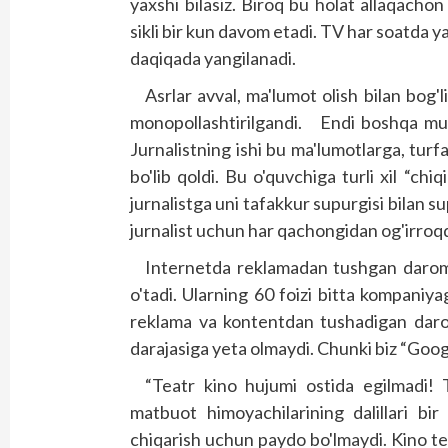
yaxshi bilasiz. Biroq bu holat allaqacho
sikli bir kun davom etadi. TV har soatda ya
daqiqada yangilanadi.
Asrlar avval, ma'lumot olish bilan bog
monopollashtirilgandi. Endi boshqa mu
Jurnalistning ishi bu ma'lumotlarga, turfa
bo'lib qoldi. Bu o'quvchiga turli xil “chi
jurnalistga uni tafakkur supurgisi bilan s
jurnalist uchun har qachongidan og'irroqd
Internetda reklamadan tushgan daromad
o'tadi. Ularning 60 foizi bitta kompaniy
reklama va kontentdan tushadigan da
darajasiga yeta olmaydi. Chunki biz “Goo
“Teatr kino hujumi ostida egilmadi!
matbuot himoyachilarining dalillari bir 
chiqarish uchun paydo bo'lmaydi. Kino te