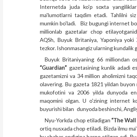
Internetda juda ko'p soxta yangilik­
ma'lumotlarni taqdim etadi. Tahlilni si
mumkin bo'ladi. Biz bugungi internet bo
millionlab gazetalar chop etilayotgani
AQSh, Buyuk Britaniya, Yaponiya yoki
tezkor. Ishonmasangiz ularning kundalik g
Buyuk Britaniyaning 66 milliondan os
“Guardian”
gazetasining kunlik adadi e
gazetamizni va 34 million aholimizni taq
olavering. Bu gazeta 1821 yildan buyon n
mukofotini va 2006 yilda dunyoda eng
maqomini olgan. U o'zining internet ko
buyurishi bilan dunyoda beshinchi, Ang­liy
Nyu-Yorkda chop etiladigan
“The Wall
ortiq nusxada chop etiladi. Bizda ilmu ma'
bu shahar endigina barpo etilgan edi. B