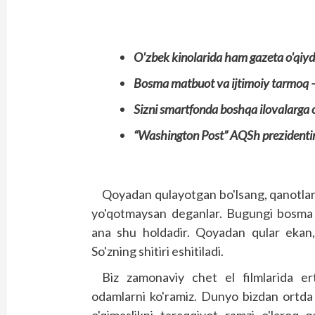
O'zbek kinolarida ham gazeta o'qiyd
Bosma matbuot va ijtimoiy tarmoq –
Sizni smartfonda boshqa ilovalarga o'
“Washington Post” AQSh prezidenti
Qoyadan qulayotgan bo'lsang, qanotlar
yo'qotmaysan deganlar. Bugungi bosma 
ana shu holdadir. Qoyadan qular ekan,
So'zning shitiri eshitiladi.
Biz zamonaviy chet el filmlarida er
odamlarni ko'ramiz. Dunyo bizdan ortda q