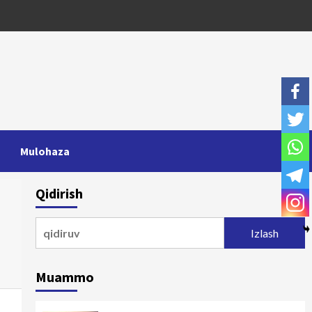
Mulohaza
Qidirish
Qidirshish:
Muammo