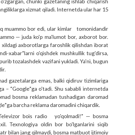
n o'zgargan, chunki gazetaning ishlab chiqarish
ngiliklarga xizmat qiladi. Internetda ular har 15
'liq muammo bor edi, ular kimlar tomonidandir
ammo — juda ko'p ma'lumot bor, axborot bor.
 xildagi axborotlarga faroshlik qilishdan iborat
qindi-xabar”larni o'qishdek mushkullik tug'dirsa,
upurib tozalashdek vazifani yukladi. Ya'ni, bugun
ir.
 gazetalarga emas, balki qidiruv tizimlariga
aga – “Google”ga o'tadi. Shu sababli internetda
romad bosma reklamadan tushadigan daromad
gle”ga barcha reklama daromadini chiqardik.
 Televizor bois radio yo'qolmadi!” — bosma
xil. Texnologiya oldin bor bo'lganlarini siqib
atr bilan jang qilmaydi, bosma matbuot ijtimoiy