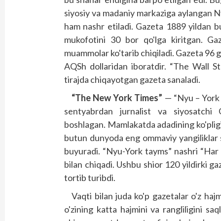
siyosiy va madaniy markaziga aylangan 
ham nashr etiladi. Gazeta 1889 yildan bu
mukofotini 30 bor qo'lga kiritgan. Gaz
muammolar ko'tarib chiqiladi. Gazeta 96 ga
AQSh dollaridan iboratdir. “The Wall S
tirajda chiqayotgan gazeta sanaladi.
“The New York Times”
— “Nyu – York 
sentyabrdan jurnalist va siyosatchi
boshlagan. Mamlakatda adadining ko'pligi 
butun dunyo­­da eng ommaviy yangiliklar s
buyuradi. “Nyu-York tayms” nashri “Har b
bilan chiqadi. Ushbu shior 120 yildirki 
tortib turibdi.
Vaqti bilan juda ko'p gazetalar o'z haj
o'zining katta hajmini va rangliligini s