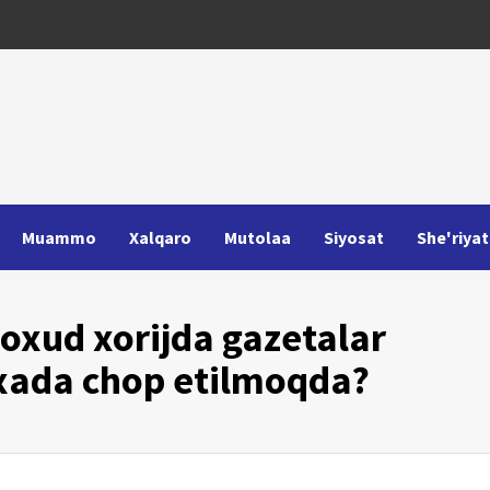
Muammo
Xalqaro
Mutolaa
Siyosat
She'riyat
oxud xorijda gazetalar
sxada chop etilmoqda?