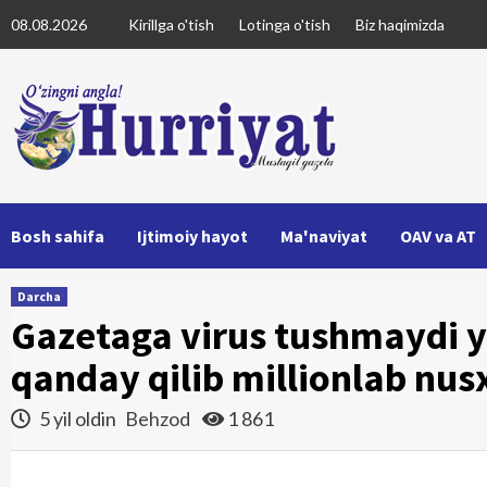
Skip
08.08.2026
Kirillga o'tish
Lotinga o'tish
Biz haqimizda
to
content
Bosh sahifa
Ijtimoiy hayot
Ma'naviyat
OAV va AT
Darcha
Gazetaga virus tushmaydi y
qanday qilib millionlab nu
5 yil oldin
Behzod
1 861