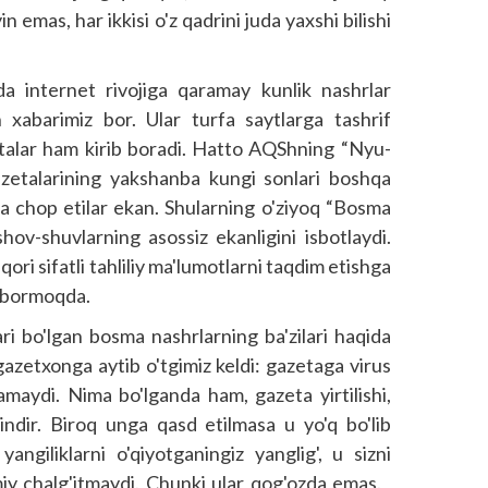
emas, har ikkisi o'z qadrini juda yaxshi bilishi
da internet rivojiga qaramay kunlik nashrlar
 xabarimiz bor. Ular turfa saytlarga tashrif
talar ham kirib boradi. Hatto AQShning “Nyu-
zetalarining yakshanba kungi sonlari boshqa
a chop etilar ekan. Shularning o'ziyoq “Bosma
hov-shuvlarning asossiz ekanligini isbotlaydi.
ori sifatli tahliliy ma'lumotlarni taqdim etishga
b bormoqda.
i bo'lgan bosma nashrlarning ba'zilari haqida
 gazetxonga aytib o'tgimiz keldi: gazetaga virus
maydi. Nima bo'lganda ham, gazeta yirtilishi,
indir. Biroq unga qasd etilmasa u yo'q bo'lib
gi­liklarni o'qiyotganingiz yang­lig', u sizni
miy chalg'itmaydi. Chunki ular qog'ozda emas.