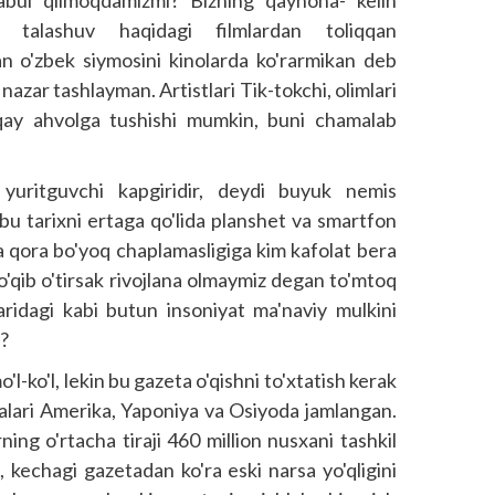
qabul qilmoqdamizmi? Bizning qaynona- kelin
eros talashuv haqidagi filmlardan toliqqan
n o'zbek siymosini kinolarda ko'rarmikan deb
azar tashlayman. Artistlari Tik-tokchi, olimlari
 qay ahvolga tushishi mumkin, buni chamalab
i yuritguvchi kapgiridir, deydi buyuk nemis
u tarixni ertaga qo'lida planshet va smartfon
iga qora bo'yoq chaplamasligiga kim kafolat bera
o'qib o'tirsak rivojlana olmaymiz degan to'mtoq
aridagi kabi butun insoniyat ma'naviy mulkini
b?
l-ko'l, lekin bu gazeta o'qishni to'xtatish kerak
alari Amerika, Yaponiya va Osiyoda jamlangan.
ng o'rtacha tiraji 460 million nusxani tashkil
z, kechagi gazetadan ko'ra eski narsa yo'qligini