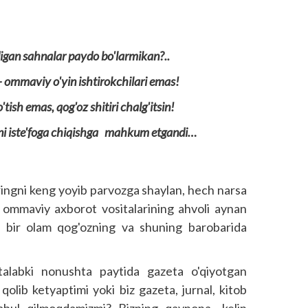
igan sahnalar paydo bo'larmikan?..
 ommaviy o'yin ishtirokchilari emas!
tish emas, qog'oz shitiri chalg'itsin!
ni iste'foga chiqishga mahkum etgandi…
ingni keng yoyib parvozga shaylan, hech narsa
ommaviy axborot vositalarining ahvoli aynan
 bir olam qog'ozning va shuning barobarida
talabki nonushta paytida gazeta o'qiyotgan
olib ketyaptimi yoki biz gazeta, jurnal, kitob