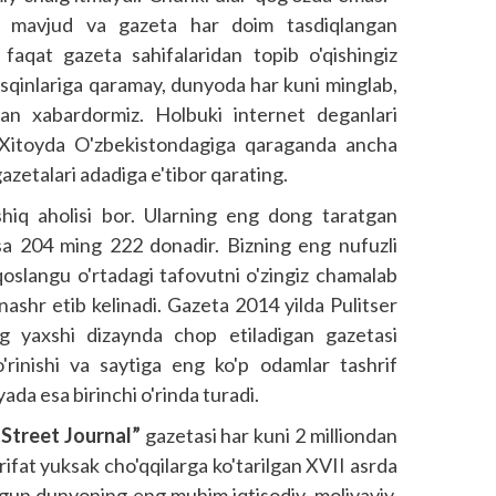
lar mavjud va gazeta har doim tasdiqlangan
z faqat gazeta sahifalaridan topib o'qishingiz
sqinlariga qaramay, dunyoda har kuni minglab,
dan xabardormiz. Holbuki internet deganlari
 Xitoyda O'zbekistondagiga qaraganda ancha
azetalari adadiga e'tibor qarating.
hiq aholisi bor. Ularning eng dong taratgan
sa 204 ming 222 donadir. Bizning eng nufuzli
qoslangu o'rtadagi tafovutni o'zingiz chamalab
ashr etib kelinadi. Gazeta 2014 yilda Pulitser
 yaxshi dizaynda chop etiladigan gazetasi
'rinishi va saytiga eng ko'p odamlar tashrif
ada esa birinchi o'rinda turadi.
 Street Journal”
gazetasi har kuni 2 milliondan
rifat yuksak cho'qqilarga ko'tarilgan XVII asrda
ugun dunyoning eng muhim iqtisodiy, moliyaviy,