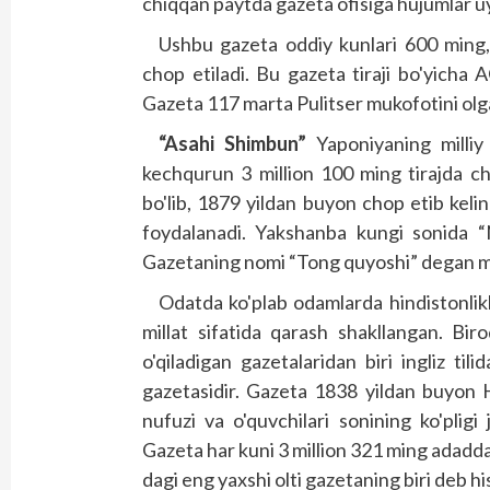
chiqqan paytda gazeta ofisiga hujumlar uy
Ushbu gazeta oddiy kunlari 600 ming, 
chop etiladi. Bu gazeta tiraji bo'yicha
Gazeta 117 marta Pulitser mukofotini olg
“Asahi Shimbun”
Yaponiyaning milliy 
kechqurun 3 million 100 ming tirajda ch
bo'lib, 1879 yildan buyon chop etib kelin
foydalanadi. Yakshanba kungi sonida “N
Gazetaning nomi “Tong quyoshi” degan ma'
Odatda ko'plab odamlarda hindistonlik
millat sifatida qarash shakllangan. Bi
o'qiladigan gazetalaridan biri ing­liz ti
gazetasidir. Gazeta 1838 yildan buyon H
nufuzi va o'quvchilari sonining ko'pligi
Gazeta har kuni 3 million 321 ming adadda
dagi eng yaxshi olti gazetaning biri deb hi