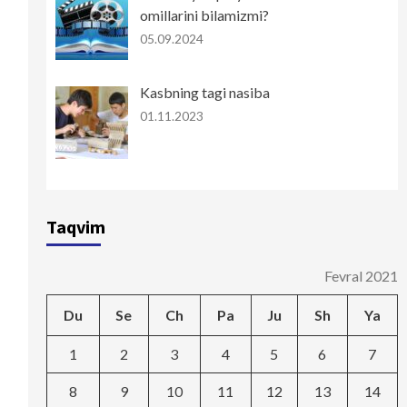
omillarini bilamizmi?
05.09.2024
Kasbning tagi nasiba
01.11.2023
Taqvim
Fevral 2021
Du
Se
Ch
Pa
Ju
Sh
Ya
1
2
3
4
5
6
7
8
9
10
11
12
13
14