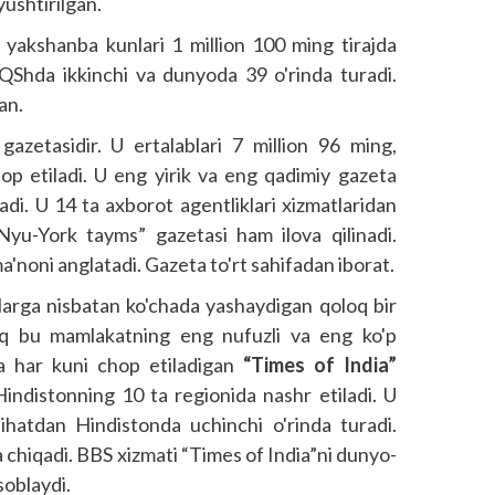
ushtirilgan.
yakshanba kunlari 1 million 100 ming tirajda
 AQShda ikkinchi va dunyoda 39 o'rinda turadi.
an.
gazetasidir. U ertalablari 7 million 96 ming,
op etiladi. U eng yirik va eng qadimiy gazeta
adi. U 14 ta axborot agentliklari xizmatlaridan
yu-York tayms” gazetasi ham ilova qilinadi.
noni anglatadi. Gazeta to'rt sahifadan iborat.
larga nisbatan ko'chada yashaydigan qoloq bir
roq bu mamlakatning eng nufuzli va eng ko'p
lida har kuni chop etiladigan
“Times of India”
indistonning 10 ta regionida nashr etiladi. U
 jihatdan Hindistonda uchinchi o'rinda turadi.
 chiqadi. BBS xizmati “Times of India”ni dunyo­
soblaydi.