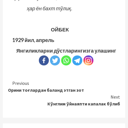
ҳар ён бахт тўлиқ.
ОЙБЕК
1929 йил,
апрель
Янгиликларни дўстларингизга улашинг
Continue
Previous
Орини тоғлардан баланд этган зот
Reading
Next
Кўнглим ўйнаяпти капалак бўлиб