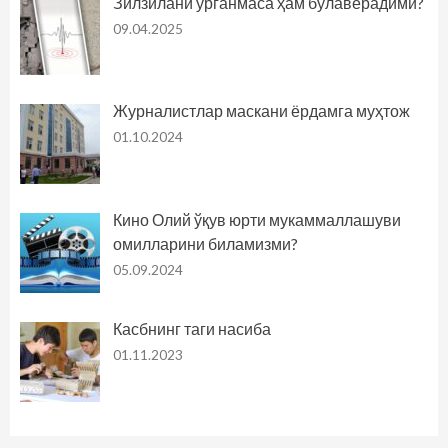
Зилзилани ўрганмаса ҳам бўлаверадими?
09.04.2025
Журналистлар маскани ёрдамга муҳтож
01.10.2024
Кино Олий ўқув юрти мукаммаллашуви
омилларини биламизми?
05.09.2024
Касбнинг таги насиба
01.11.2023