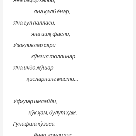
Яна баҳор келди,
яна қалб ёнар,
Яна гул палласи,
яна ишқ фасли,
Узоқликлар сари
кўнгил толпинар.
Яна ичда жўшар
ҳисларнинг масти…
Уфқлар имлайди,
кўк ҳам, булут ҳам,
Гунафша кўзида
ёнар жонли ҳис,