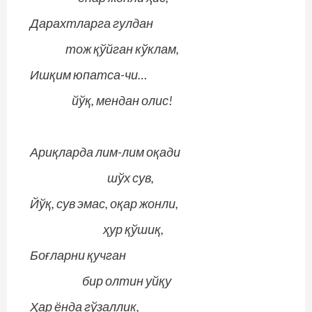
Дарахтларга гулдан
тож қўйган кўклам,
Ишқим юпатса-чи…
йўқ, мендан олис!
Ариқларда лим-лим оқади
шўх сув,
Йўқ, сув эмас, оқар жонли,
ҳур қўшиқ,
Боғларни қучган
бир олтин уйқу
Ҳар ёнда гўзаллик,