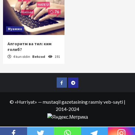
Муаммо
Алгоритм ва тил: ким
ғолиб?
4 kun oldin
Behzod
191
Facebook
Telegram
©
«Hurriyat»
— mustaqil gazetasining rasmiy veb-sayti
|
2014-2024