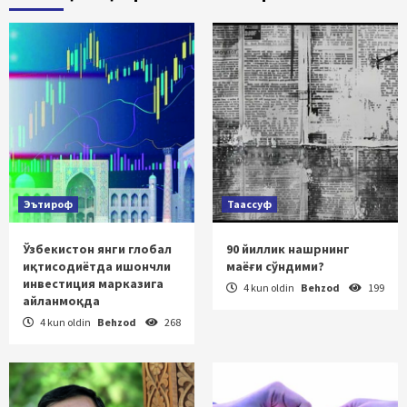
Эътироф
Таассуф
Ўзбекистон янги глобал
90 йиллик нашрнинг
иқтисодиётда ишончли
маёғи сўндими?
инвестиция марказига
4 kun oldin
Behzod
199
айланмоқда
4 kun oldin
Behzod
268