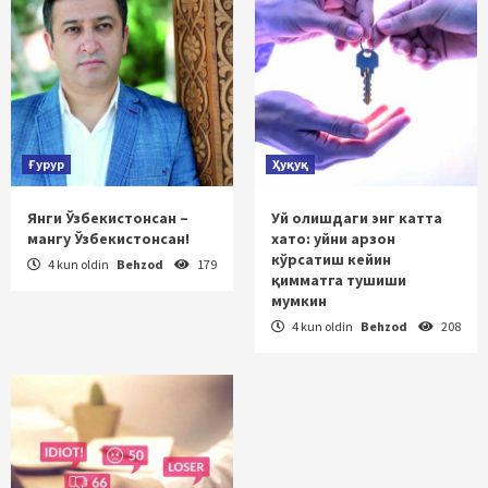
Ғурур
Ҳуқуқ
Янги Ўзбекистонсан –
Уй олишдаги энг катта
мангу Ўзбекистонсан!
хато: уйни арзон
кўрсатиш кейин
4 kun oldin
Behzod
179
қимматга тушиши
мумкин
4 kun oldin
Behzod
208