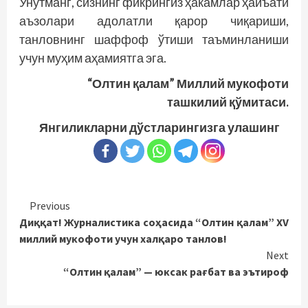
Унутманг, сизнинг фикрингиз ҳакамлар ҳайъати
аъзолари адолатли қарор чиқариши,
танловнинг шаффоф ўтиши таъминланиши
учун муҳим аҳамиятга эга.
“Олтин қалам” Миллий мукофоти
ташкилий қўмитаси.
Янгиликларни дўстларингизга улашинг
Continue
Previous
Диққат! Журналистика соҳасида “Олтин қалам” ХV
Reading
миллий мукофоти учун халқаро танлов!
Next
“Олтин қалам” — юксак рағбат ва эътироф