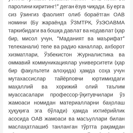
паролини киритинг!” деган ёзув чиқади. Бу ерга
сиз ўзингиз фаолият олиб бораётган ОАВ
номини (Бу жараёнда ЎЗМТРК, ЎзЭОАВМА
таркибидаги ва бошқа давлат ва нодавлат (ҳар
бир, мисол учун, “Маданият ва маърифат”
телеканали) теле ва радио каналлар, ахборот
хизматлари, Ўзбекистон Журналистика ва
оммавий коммуникациялар университети (ҳар
бир факультети алоҳида) ҳамда соҳа учун
мутахассислар тайёрловчи юртимиздаги
маҳаллий ва хорижий олий таълим
муассасалари профессор-ўқитувчилари ўз
жамоаси номидан материалларни баҳолаш
ҳуқуқига эга бўлади) ҳамда ихтиёрийлик
асосида ОАВ жамоаси ва масъуллари билан
маслаҳатлашиб танланган тўртта рақамдан