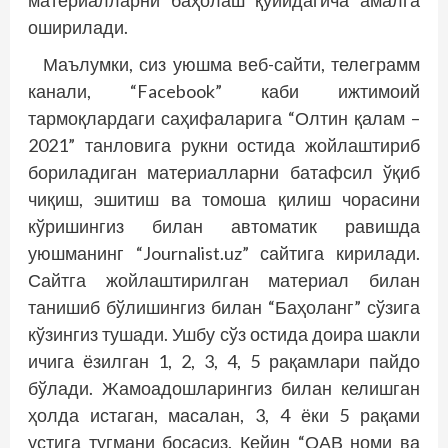
материалларни баҳолаш қуйидагича амалга
оширилади.
Маълумки, сиз уюшма веб-сайти, телеграмм
канали, “Facebook” каби ижтимоий
тармоқлардаги саҳифаларига “Олтин қалам –
2021” танловига рукни остида жойлаштириб
бориладиган материалларни батафсил ўқиб
чиқиш, эшитиш ва томоша қилиш чорасини
кўришингиз билан автоматик равишда
уюшманинг “Journalist.uz” сайтига кирилади.
Сайтга жойлаштирилган материал билан
танишиб бўлишингиз билан “Баҳоланг” сўзига
кўзингиз тушади. Ушбу сўз остида доира шакли
ичига ёзилган 1, 2, 3, 4, 5 рақамлари пайдо
бўлади. Жамоадошларингиз билан келишган
ҳолда истаган, масалан, 3, 4 ёки 5 рақами
устига тугмани босасиз. Кейин “ОАВ номи ва