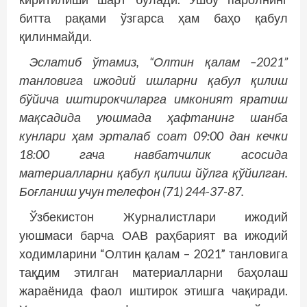
битта рақами ўзгарса ҳам баҳо қабул
қилинмайди.
Эслатиб ўтамиз, “Олтин қалам –2021”
танловига ижодий ишларни қабул қилиш
бўйича иштирокчиларга имконият яратиш
мақсадида уюшмада ҳафтанинг шанба
кунлари ҳам эрталаб соат 09:00 дан кечки
18:00 гача навбатчилик асосида
материалларни қабул қилиш йўлга қўйилган.
Боғланиш учун телефон (71) 244-37-87.
Ўзбекистон Журналистлари ижодий
уюшмаси барча ОАВ раҳбарият ва ижодий
ходимларини “Олтин қалам – 2021” танловига
тақдим этилган материалларни баҳолаш
жараёнида фаол иштирок этишга чақиради.