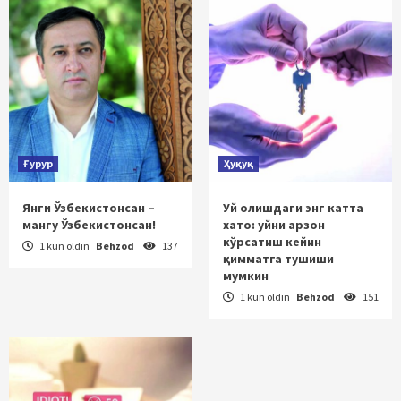
Ғурур
Ҳуқуқ
Янги Ўзбекистонсан –
Уй олишдаги энг катта
мангу Ўзбекистонсан!
хато: уйни арзон
кўрсатиш кейин
1 kun oldin
Behzod
137
қимматга тушиши
мумкин
1 kun oldin
Behzod
151