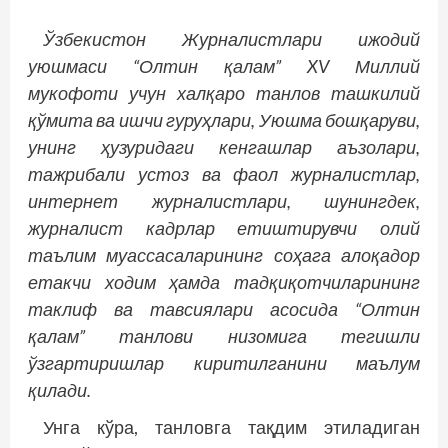
Ўзбекистон Журналистлари ижодий
уюшмаси “Олтин қалам” XV Миллий
мукофоти учун халқаро танлов ташкилий
қўмита ва ишчи гуруҳлари, Уюшма бошқаруви,
унинг ҳузуридаги кенгашлар аъзолари,
тажрибали устоз ва фаол журналистлар,
интернет журналистлари, шунингдек,
журналист кадрлар етиштирувчи олий
таълим муассасаларининг соҳага алоқадор
етакчи ходим ҳамда тадқиқотчиларининг
таклиф ва тавсиялари асосида “Олтин
қалам” танлови низомига тегишли
ўзгартиришлар киритилганини маълум
қилади.
Унга кўра, танловга тақдим этиладиган