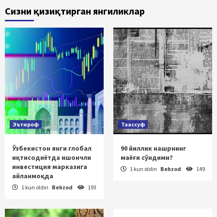
Сизни қизиқтирган янгиликлар
Эътироф
Таассуф
Ўзбекистон янги глобал
90 йиллик нашрнинг
иқтисодиётда ишончли
маёғи сўндими?
инвестиция марказига
1 kun oldin
Behzod
149
айланмоқда
1 kun oldin
Behzod
193