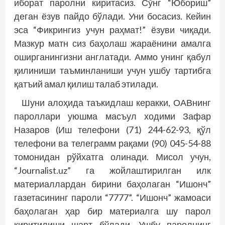
иборат паролни киритасиз. Сўнг “Юбориш”
деган ёзув пайдо бўлади. Уни босасиз. Кейин
эса “Фикрингиз учун раҳмат!” ёзуви чиқади.
Мазкур матн сиз баҳолаш жараёнини амалга
оширганингизни англатади. Аммо унинг қабул
қилиниши таъминланиши учун ушбу тартибга
қатъий амал қилиш талаб этилади.
Шуни алоҳида таъкидлаш керакки, ОАВнинг
пароллари уюшма масъул ходими Зафар
Назаров (Иш телефони (71) 244-62-93, қўл
телефони ва телеграмм рақами (90) 045-54-88
томонидан рўйхатга олинади. Мисол учун,
“Journalist.uz” га жойлаштирилган илк
материаллардан бирини баҳолаган “Ишонч”
газетасининг пароли “7777”. “Ишонч” жамоаси
баҳолаган ҳар бир материалга шу парол
киритилиши шарт бўлади. Ушбу паролнинг