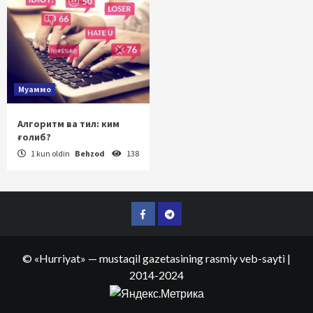
Муаммо
Алгоритм ва тил: ким
ғолиб?
1 kun oldin
Behzod
138
Facebook
Telegram
©
«Hurriyat»
— mustaqil gazetasining rasmiy veb-sayti
|
2014-2024