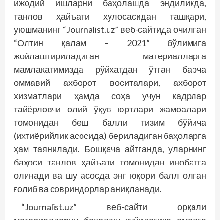
ижодий ишларни баҳолашда эндиликда,
танлов ҳайъати хулосасидан ташқари,
уюшманинг “Journalist.uz” веб-сайтида очилган
“Олтин қалам – 2021” бўлимига
жойлаштириладиган материалларга
мамлакатимизда рўйхатдан ўтган барча
оммавий ахборот воситалари, ахборот
хизматлари ҳамда соҳа учун кадрлар
тайёрловчи олий ўқув юртлари жамоалари
томонидан беш балли тизим бўйича
(ихтиёрийлик асосида) бериладиган баҳоларга
ҳам таянилади. Бошқача айтганда, уларнинг
баҳоси танлов ҳайъати томонидан инобатга
олинади ва шу асосда энг юқори балл олган
ғолиб ва совриндорлар аниқланади.
“Journalist.uz” веб-сайти орқали