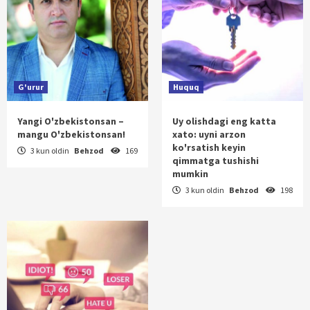
G'urur
Huquq
Yangi O'zbekistonsan –
Uy olishdagi eng katta
mangu O'zbekistonsan!
xato: uyni arzon
ko'rsatish keyin
3 kun oldin
Behzod
169
qimmatga tushishi
mumkin
3 kun oldin
Behzod
198