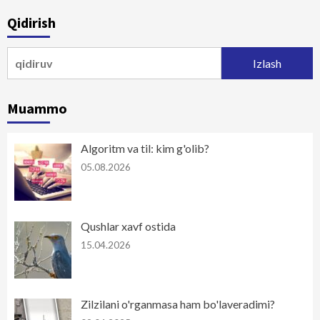
bo‘yicha
Qidirish
harakatlanish
Qidirshish:
Muammo
Algoritm va til: kim g'olib?
05.08.2026
Qushlar xavf ostida
15.04.2026
Zilzilani o'rganmasa ham bo'laveradimi?