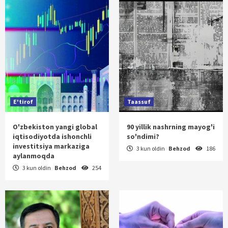
E'tirof
Taassuf
O'zbekiston yangi global
90 yillik nashrning mayog'i
iqtisodiyotda ishonchli
so'ndimi?
investitsiya markaziga
3 kun oldin
Behzod
186
aylanmoqda
3 kun oldin
Behzod
254