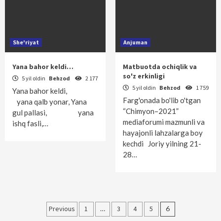
She'riyat
Anjuman
Yana bahor keldi…
Matbuotda ochiqlik va
so'z erkinligi
5 yil oldin
Behzod
2 177
5 yil oldin
Behzod
1 759
Yana bahor keldi,
Farg'onada bo'lib o'tgan
yana qalb yonar, Yana
“Chimyon–2021”
gul pallasi, yana
mediaforumi mazmunli va
ishq fasli,…
hayajonli lahzalarga boy
kechdi Joriy yilning 21-
28…
Maqolalar
Previous
1
…
3
4
5
6