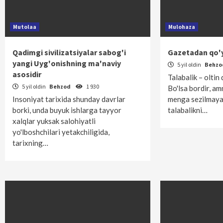
Mutolaa
Mulohaza
Qadimgi sivilizatsiyalar sabog'i
Gazetadan qo
yangi Uyg'onishning ma'naviy
5 yil oldin
Behz
asosidir
Talabalik – oltin
5 yil oldin
Behzod
1 930
Bo'lsa bordir, am
Insoniyat tarixida shunday davrlar
menga sezilmayap
borki, unda buyuk ishlarga tayyor
talabalikni…
xalqlar yuksak salohiyatli
yo'lboshchilari yetakchiligida,
tarixning…