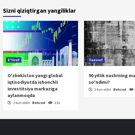
bo‘yicha
Sizni qiziqtirgan yangiliklar
harakatla
E'tirof
Taassuf
O'zbekiston yangi global
90 yillik nashrning m
iqtisodiyotda ishonchli
so'ndimi?
investitsiya markaziga
2 kun oldin
Behzod
aylanmoqda
2 kun oldin
Behzod
216