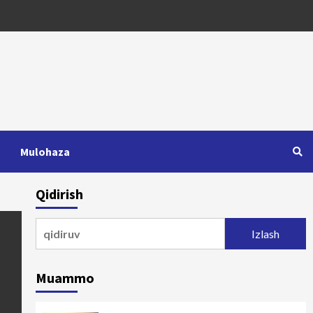
Mulohaza
Qidirish
Qidirshish:
Muammo