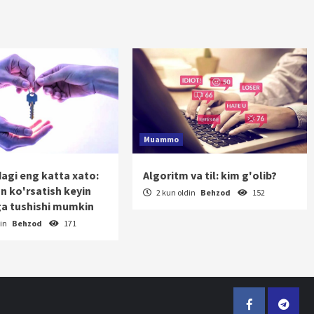
Muammo
dagi eng katta xato:
Algoritm va til: kim g'olib?
on ko'rsatish keyin
2 kun oldin
Behzod
152
a tushishi mumkin
din
Behzod
171
Facebook
Telegr