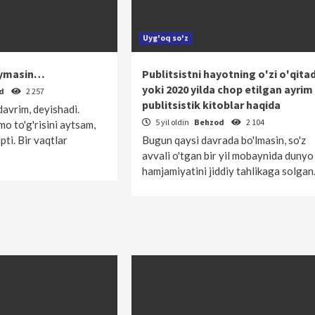
Uyg'oq so'z
'ymasin…
Publitsistni hayotning o'zi o'qitad
yoki 2020 yilda chop etilgan ayrim
od
2 257
publitsistik kitoblar haqida
 davrim, deyishadi.
5 yil oldin
Behzod
2 104
mo to'g'risini aytsam,
ti. Bir vaqtlar
Bugun qaysi davrada bo'lmasin, so'z
avvali o'tgan bir yil mobaynida dunyo
hamjamiyatini jiddiy tahlikaga solga