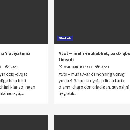
Shukuh
ma'naviyatimiz
Ayol — mehr-muhabbat, baxt-iqbo
timsoli
od
2 034
5 yil oldin
Behzod
3 551
ayin oziq-ovqat
Ayol – munavvar osmonning yorug'
diga ham turli
yulduzi. Samoda oyni qo'lidan tutib
chimliklar solingan
olamni charog'on qiladigan, quyoshni
shlanadi-yu,…
uyg'otib…