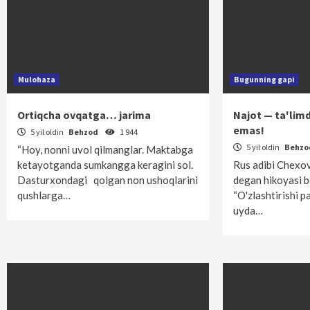
Mulohaza
Bugunning gapi
Ortiqcha ovqatga… jarima
Najot — ta'lim
emas!
5 yil oldin
Behzod
1 944
5 yil oldin
Behz
“Hoy, nonni uvol qilmanglar. Maktabga
ketayotganda sumkangga keragini sol.
Rus adibi Chexo
Dasturxondagi qolgan non ushoqlarini
degan hikoyasi b
qushlarga…
“O'zlashtirishi p
uyda…