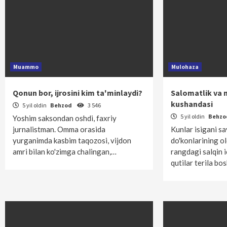
Muammo
Mulohaza
Qonun bor, ijrosini kim ta'minlaydi?
Salomatlik va 
kushandasi
5 yil oldin
Behzod
3 546
5 yil oldin
Behz
Yoshim saksondan oshdi, faxriy
jurnalistman. Omma orasida
Kunlar isigani s
yurganimda kasbim taqozosi, vijdon
do'konlarining ol
amri bilan ko'zimga chalingan,…
rangdagi salqin i
qutilar terila bo