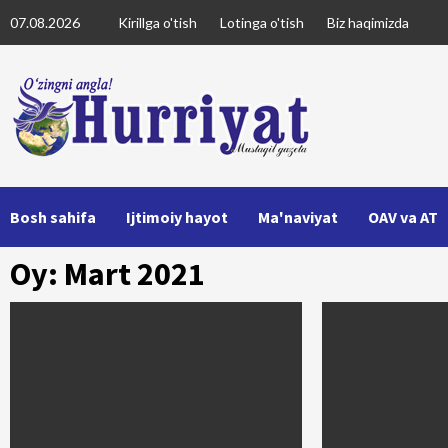
Skip
07.08.2026
Kirillga o'tish
Lotinga o'tish
Biz haqimizda
to
content
Bosh sahifa
Ijtimoiy hayot
Ma'naviyat
OAV va AT
Oy: Mart 2021