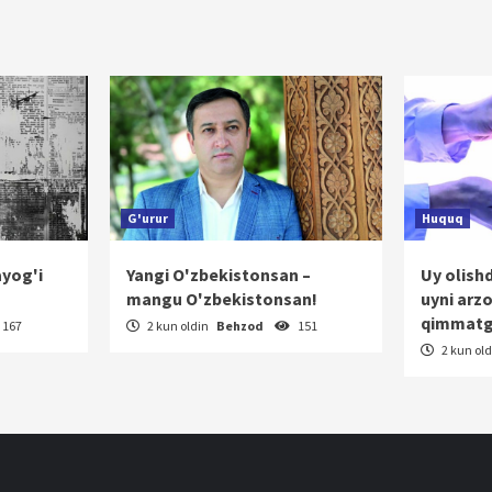
nish
G'urur
Huquq
ayog'i
Yangi O'zbekistonsan –
Uy olish
mangu O'zbekistonsan!
uyni arz
qimmatg
167
2 kun oldin
Behzod
151
2 kun ol