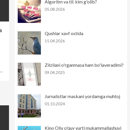
Algoritm va til: kim g'olib?
05.08.2026
i
Qushlar xavf ostida
15.04.2026
Zilzilani o'rganmasa ham bo'laveradimi?
n…
09.04.2025
Jurnalistlar maskani yordamga muhtoj
01.10.2024
Kino Oliy o'quv yurti mukammallashuvi