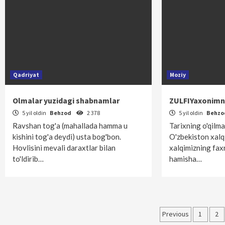
Qadriyat
Moziy
Olmalar yuzidagi shabnamlar
ZULFIYaxonimni
5 yil oldin
Behzod
2 378
5 yil oldin
Behz
Ravshan tog'a (mahallada hamma u
Tarixning o'qilm
kishini tog'a deydi) usta bog'bon.
O'zbekiston xalq
Hovlisini mevali daraxtlar bilan
xalqimizning faxr
to'ldirib…
hamisha…
Maqolala
Previous
1
2