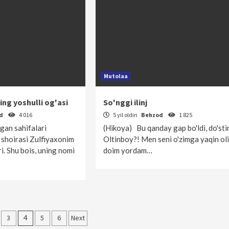
Mutolaa
ng yoshulli og'asi
So'nggi ilinj
od
4 016
5 yil oldin
Behzod
1 825
agan sahifalari
(Hikoya) Bu qanday gap bo'ldi, do'sti
 shoirasi Zulfiyaxonim
Oltinboy?! Men seni o'zimga yaqin ol
i. Shu bois, uning nomi
doim yordam…
r
3
4
5
6
Next