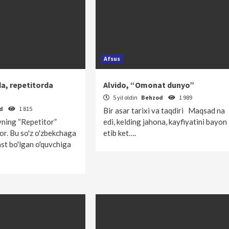
Afsus
da, repetitorda
Alvido, “Omonat dunyo”
5 yil oldin
Behzod
1 989
od
1 815
Bir asar tarixi va taqdiri Maqsad na
vning “Repetitor”
edi, kelding jahona, kayfiyatini bayon
or. Bu so'z o'zbekchaga
etib ket….
ast bo'lgan o'quvchiga