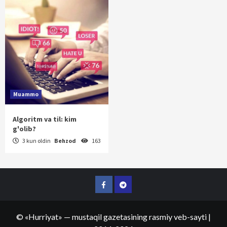
Muammo
Algoritm va til: kim
g'olib?
3 kun oldin
Behzod
163
Facebook
Telegram
©
«Hurriyat»
— mustaqil gazetasining rasmiy veb-sayti
|