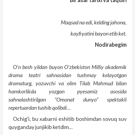
B
ir asar tarixi va taqdiri
Maqsad na edi, kelding jahona,
kayfiyatini bayon etib ket.
Nodirabegim
O'n besh yildan buyon O'zbekiston Milliy akademik
drama teatri sahnasidan tushmay kelayotgan
dramaturg, yozuvchi va olim Tilab Mahmud bilan
hamkorlikda yozgan pyesamiz asosida
sahnalashtirilgan “Omonat dunyo” spektakli
repertuardan tushib qolibdi…
Ochig'i, bu xabarni eshitib boshimdan sovuq suv
quyganday junjikib ketdim…