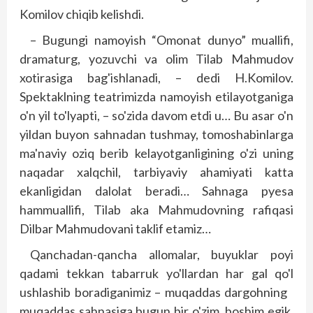
Komilov chiqib kelishdi.
– Bugungi namoyish “Omonat dunyo” muallifi,
dramaturg, yozuvchi va olim Tilab Mahmudov
xotirasiga bag'ishlanadi, – dedi H.Komilov.
Spektaklning teatrimizda namoyish etilayotganiga
o'n yil to'lyapti, – so'zida davom etdi u… Bu asar o'n
yildan buyon sahnadan tushmay, tomoshabinlarga
ma'naviy oziq berib kelayotganligining o'zi uning
naqadar xalqchil, tarbiyaviy ahamiyati katta
ekanligidan dalolat beradi… Sahnaga pyesa
hammuallifi, Tilab aka Mahmudovning rafiqasi
Dilbar Mahmudovani taklif etamiz…
Qanchadan-qancha allomalar, buyuklar poyi
qadami tekkan tabarruk yo'llardan har gal qo'l
ushlashib boradiganimiz – muqaddas dargohning
muqaddas sahnasiga bugun bir o'zim, boshim egik,