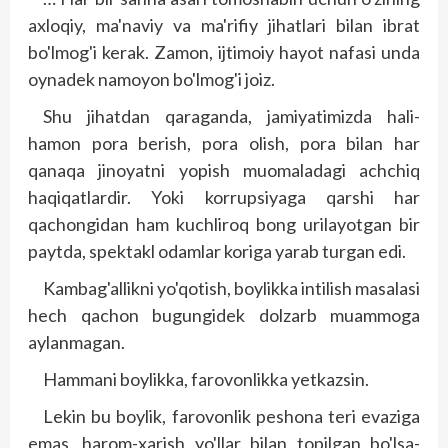
axloqiy, ma'naviy va ma'rifiy jihatlari bilan ibrat
bo'lmog'i kerak. Zamon, ijtimoiy hayot nafasi unda
oynadek namoyon bo'lmog'i joiz.
Shu jihatdan qaraganda, jamiyatimizda hali-
hamon pora berish, pora olish, pora bilan har
qanaqa jinoyatni yopish muomaladagi achchiq
haqiqatlardir. Yoki korrupsiyaga qarshi har
qachongidan ham kuchliroq bong urilayotgan bir
paytda, spektakl odamlar koriga yarab turgan edi.
Kambag'allikni yo'qotish, boylikka intilish masalasi
hech qachon bugungidek dolzarb muammoga
aylanmagan.
Hammani boylikka, farovonlikka yetkazsin.
Lekin bu boylik, farovonlik peshona teri evaziga
emas, harom-xarish yo'llar bilan topilgan bo'lsa-