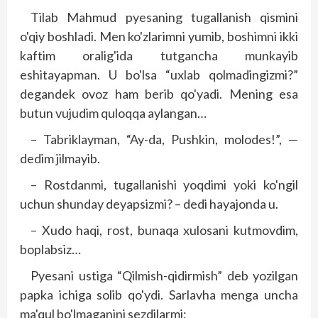
Tilab Mahmud pyesaning tugallanish qismini
o'qiy bosh­ladi. Men ko'zlarimni yumib, boshimni ikki
kaftim oralig'ida tutgancha munkayib
eshitayapman. U bo'lsa “uxlab qolmadingizmi?”
degandek ovoz ham berib qo'yadi. Mening esa
butun vujudim quloqqa aylangan…
– Tabriklayman, “Ay-da, Pushkin, molodes!”, —
dedim jilmayib.
– Rostdanmi, tugallanishi yoqdimi yoki ko'ngil
uchun shunday deyap­sizmi? – dedi hayajonda u.
– Xudo haqi, rost, bunaqa xulosani kutmovdim,
boplabsiz…
Pyesani ustiga “Qilmish-qidirmish” deb yozilgan
papka ichiga solib qo'ydi. Sarlavha menga uncha
ma'qul bo'lmaganini sezdilarmi: