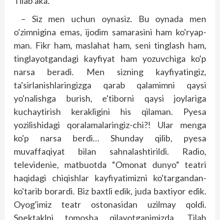
Tilab aka.
– Siz men uchun oynasiz. Bu oynada men
o'zimnigina emas, ijodim samarasini ham ko'ryap­
man. Fikr ham, maslahat ham, seni tinglash ham,
tinglayotgandagi kayfiyat ham yozuvchiga ko'p
narsa beradi. Men sizning kayfiyatingiz,
ta'sirlanishlaringizga qarab qalamimni qaysi
yo'nalishga burish, e'tiborni qaysi joylariga
kuchaytirish kerakligini his qilaman. Pyesa
yozilishidagi qoralamalaringiz-chi?! Ular menga
ko'p narsa berdi… Shunday qilib, pyesa
muvaffaqiyat bilan sahnalashtirildi. Radio,
televidenie, matbuotda “Omonat dunyo” teatri
haqidagi chiqishlar kayfiyatimizni ko'targandan-
ko'tarib borardi. Biz baxtli edik, juda baxtiyor edik.
Oyog'imiz teatr ostonasidan uzilmay qoldi.
Spektakl­­ni tomosha qilayotganimizda, Tilab