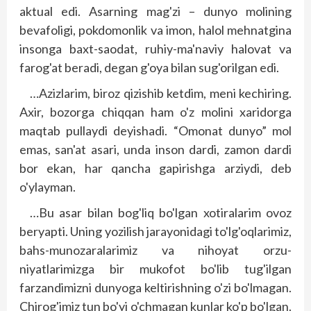
aktual edi. Asarning mag'zi – dunyo molining
bevafoligi, pokdomonlik va imon, halol mehnatgina
insonga baxt-saodat, ruhiy-ma'naviy halovat va
farog'at beradi, degan g'oya bilan sug'orilgan edi.
…Azizlarim, biroz qizishib ketdim, meni kechiring.
Axir, bozorga chiqqan ham o'z molini xaridorga
maqtab pullaydi deyishadi. “Omonat dunyo” mol
emas, san'at asari, unda inson dardi, zamon dardi
bor ekan, har qancha gapirishga arziydi, deb
o'ylayman.
…Bu asar bilan bog'liq bo'lgan xotiralarim ovoz
beryapti. Uning yozilish jarayonidagi to'lg'oqlarimiz,
bahs-munozaralarimiz va nihoyat orzu-
niyatlarimizga bir mukofot bo'lib tug'ilgan
farzandimizni dunyoga keltirishning o'zi bo'lmagan.
Chirog'imiz tun bo'yi o'chmagan kunlar ko'p bo'lgan.