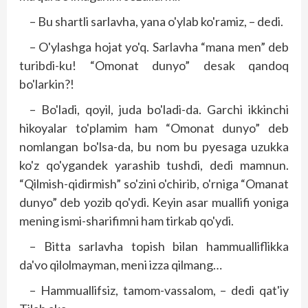
– Bu shartli sarlavha, yana o'ylab ko'ramiz, – dedi.
– O'ylashga hojat yo'q. Sarlavha “mana men” deb
turibdi-ku! “Omonat dunyo” desak qandoq
bo'larkin?!
– Bo'ladi, qoyil, juda bo'ladi-da. Garchi ikkinchi
hikoyalar to'p­lamim ham “Omonat dunyo” deb
nomlangan bo'lsa-da, bu nom bu pyesaga uzukka
ko'z qo'ygandek yarashib tushdi, dedi mamnun.
“Qilmish-qidirmish” so'zini o'chirib, o'rniga “Omanat
dunyo” deb yozib qo'ydi. Keyin asar muallifi yoniga
mening ismi-sharifimni ham tirkab qo'ydi.
– Bitta sarlavha topish bilan hammualliflikka
da'vo qilolmayman, meni izza qilmang…
– Hammuallifsiz, tamom-vassalom, – dedi qat'iy