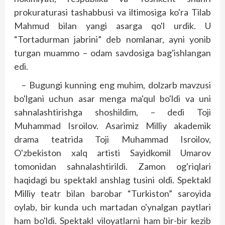
prokuraturasi tashabbusi va iltimosiga ko'ra Tilab
Mahmud bilan yangi asarga qo'l urdik. U
“Tortadurman jab­rini” deb nomlanar, ayni yonib
turgan muammo – odam savdosiga bag'ishlangan
edi.
– Bugungi kunning eng muhim, dolzarb mavzusi
bo'lgani uchun asar menga ma'qul bo'ldi va uni
sahnalashtirishga shoshildim, – dedi Toji
Muhammad Isroilov. Asarimiz Milliy akademik
drama teatrida Toji Muhammad Isroilov,
O'zbekiston xalq artisti Sayidkomil Umarov
tomonidan sahnalashtirildi. Zamon og'riqlari
haqidagi bu spektakl anshlag tusini oldi. Spektakl
Milliy teatr bilan barobar “Turkiston” saroyida
oylab, bir kunda uch martadan o'ynalgan payt­lari
ham bo'ldi. Spektakl viloyatlarni ham bir-bir kezib