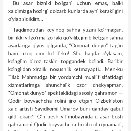
Bu asar bizniki bo'lgani uchun emas, balki
xalqimizga hozirgi dolzarb kunlarda ayni kerakligini
o'ylab siqildim…
Taqdimotidan keyinoq sahna yuzini ko'rmagan,
bir-ikki yil zo'rma-zo'raki qo'yilib, jimib ketgan sahna
asarlariga qiyos qilganda, “Omonat dunyo” tag'in
ham uzoq umr ko'rdi-ku! Shu haqda o'ylasam,
ko'nglim biroz taskin top­gandek bo'ladi. Baribir
ko'ngildan xiralik, noxushlik ketmayapti… Men-ku
Tilab Mahmudga bir yordamchi muallif sifatidagi
xizmatlarimga shunchalik ozor chekyap­man.
“Omonat dunyo” spektaklidagi asosiy qahramon —
Qodir boyvachcha rolini ijro etgan O'zbekiston
xalq artis­ti Sayid­komil Umarov buni qanday qabul
qildi ekan?! O'n besh yil mobaynida u asar bosh
qahramoni Qodir boyvachcha bo'lib rol o'ynamadi,