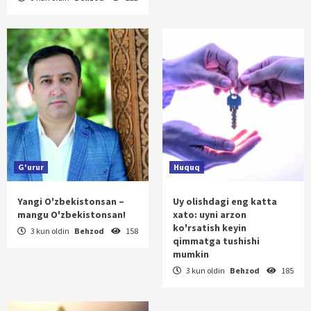
G'urur
Huquq
Yangi O'zbekistonsan –
Uy olishdagi eng katta
mangu O'zbekistonsan!
xato: uyni arzon
ko'rsatish keyin
3 kun oldin
Behzod
158
qimmatga tushishi
mumkin
3 kun oldin
Behzod
185