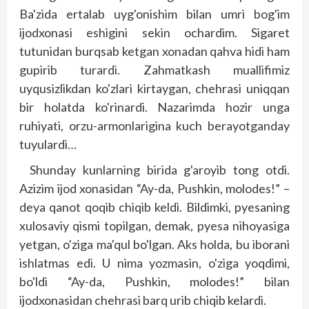
Ba'zida ertalab uyg'onishim bilan umri bog'im
ijodxonasi eshigini sekin ochardim. Sigaret
tutunidan burqsab ketgan xonadan qahva hidi ham
gupirib turardi. Zahmatkash muallifimiz
uyqusizlikdan ko'zlari kirtaygan, chehrasi uniqqan
bir holatda ko'rinardi. Nazarimda hozir unga
ruhiyati, orzu-armonlarigina kuch berayotganday
tuyulardi…
Shunday kunlarning birida g'aroyib tong otdi.
Azizim ijod xonasidan “Ay-da, Pushkin, molodes!” –
deya qanot qoqib chiqib keldi. Bildimki, pyesaning
xulosaviy qismi topilgan, demak, pyesa nihoyasiga
yetgan, o'ziga ma'qul bo'lgan. Aks holda, bu iborani
ishlatmas edi. U nima yozmasin, o'ziga yoqdimi,
bo'ldi “Ay-da, Pushkin, molodes!” bilan
ijodxonasidan chehrasi barq urib chiqib kelardi.