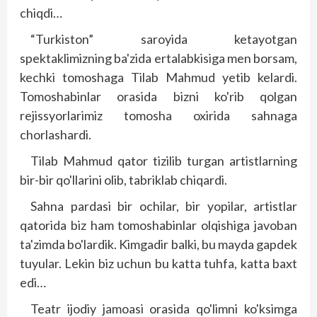
chiqdi…
“Turkiston” saroyida ketayotgan
spektaklimizning ba'zida ertalabkisiga men borsam,
kechki tomoshaga Tilab Mahmud yetib kelardi.
Tomoshabinlar orasida bizni ko'rib qolgan
rejissyorlarimiz tomosha oxirida sahnaga
chorlashardi.
Tilab Mahmud qator tizilib turgan artistlarning
bir-bir qo'llarini olib, tabriklab chiqardi.
Sahna pardasi bir ochilar, bir yopilar, artistlar
qatorida biz ham tomoshabinlar olqishiga javoban
ta'zimda bo'lardik. Kimgadir balki, bu mayda gapdek
tuyular. Lekin biz uchun bu katta tuhfa, katta baxt
edi…
Teatr ijodiy jamoasi orasida qo'limni ko'ksimga