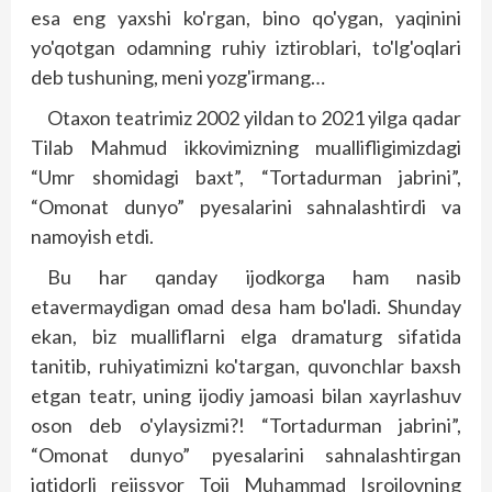
esa eng yaxshi ko'rgan, bino qo'ygan, yaqinini
yo'qotgan odamning ruhiy iztiroblari, to'lg'oqlari
deb tushuning, meni yozg'irmang…
Otaxon teatrimiz 2002 yildan to 2021 yilga qadar
Tilab Mahmud ikkovimizning muallifligimizdagi
“Umr shomidagi baxt”, “Tortadurman jabrini”,
“Omonat dunyo” pyesalarini sahnalashtirdi va
namoyish etdi.
Bu har qanday ijodkorga ham nasib
etavermaydigan omad desa ham bo'ladi. Shunday
ekan, biz mualliflarni elga dramaturg sifatida
tanitib, ruhiyatimizni ko'targan, quvonchlar baxsh
etgan teatr, uning ijodiy jamoa­­si bilan xayrlashuv
oson deb o'ylaysizmi?! “Tortadurman jab­rini”,
“Omonat dunyo” pyesalarini sahnalashtirgan
iqtidorli rejissyor Toji Muhammad Isroi­lovning