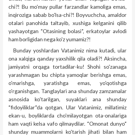
chi?! Bu mo'may pullar farzandlar kamoliga emas,
inqiroziga sabab bo'lsa-chi?! Boyvuchcha, amaldor
otalari panohida taltayib, xushiga kelganini qilib
yashayotgan “Otasining bolasi”, erkatoylar avlodi
ham borligidan nega ko'z yumamiz?!
Bunday yoshlardan Vatanimiz nima kutadi, ular
ona xalqiga qanday yaxshilik qila oladi?! Aksincha,
jamiyatni orqaga tortadilar-ku! Shohi so'zanaga
yarashmagan bu chipta yamoqlar berishga emas,
o'marishga, yaratishga emas, yo'qotishga
o'rganishgan. Tanglaylari ana shunday zamzamalar
asnosida ko'tarilgan, suyaklari ana shunday
“fidoyiliklar”da qotgan. Ular Vatanimiz, millatimiz
ekan-u, boyliklarda cho'milayotgan ota-onalariga
ham vaqti kelsa vafo qilmaydilar. “Omonat dunyo”
shunday muammolarni ko'tarish jihati bilan ham