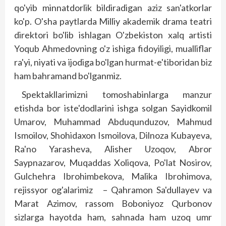
qo'yib minnatdorlik bildiradigan aziz san'atkorlar
ko'p. O'sha paytlarda Milliy akademik drama teatri
direktori bo'lib ishlagan O'zbekis­ton xalq artisti
Yoqub Ahmedovning o'z ishiga fidoyiligi, mualliflar
ra'yi, niyati va ijodiga bo'lgan hurmat-e'tiboridan biz
ham bahramand bo'lganmiz.
Spektakllarimizni tomoshabinlarga manzur
etishda bor iste'dodlarini ishga solgan Sayid­komil
Umarov, Muhammad Abduqunduzov, Mahmud
Ismoilov, Shohidaxon Ismoilova, Dilnoza Kubayeva,
Ra'no Yarasheva, Alisher Uzoqov, Abror
Saypnazarov, Muqaddas Xoliqova, Po'lat Nosirov,
Gulchehra Ibrohimbekova, Malika Ibrohimova,
rejissyor og'alarimiz – Qahramon Sa'dullayev va
Marat Azimov, rassom Boboniyoz Qurbonov
sizlarga hayotda ham, sahnada ham uzoq umr