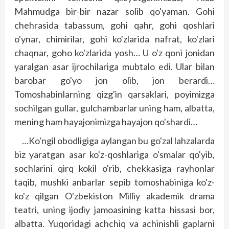
Mahmudga bir-bir nazar solib qo'yaman. Gohi
chehrasida tabassum, gohi qahr, gohi qoshlari
o'ynar, chimirilar, gohi ko'zlarida nafrat, ko'zlari
chaqnar, goho ko'zlarida yosh… U o'z qoni jonidan
yaralgan asar ijrochilariga mubtalo edi. Ular bilan
barobar go'yo jon olib, jon berardi…
Tomoshabinlarning qiz­­g'in qarsaklari, poyimizga
sochilgan gullar, gulchambarlar uning ham, albatta,
mening ham hayajonimizga hayajon qo'shardi…
…Ko'ngil obodligiga aylangan bu go'zal lahzalarda
biz yaratgan asar ko'z-qoshlariga o'smalar qo'yib,
sochlarini qirq kokil o'rib, chekkasiga rayhonlar
taqib, mushki anbarlar sepib tomoshabiniga ko'z-
ko'z qilgan O'zbekiston Milliy akademik drama
teatri, uning ijodiy jamoasining katta hissasi bor,
albatta. Yuqoridagi achchiq va achinishli gaplarni