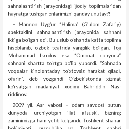
sahnalashtirish jarayonidagi ijodiy topilmalaridan
hayratga tushgan onlarimizni qanday unutay?!
– Mannon Uyg'ur “Halima” (G'ulom Zafariy)
spektaklini sahnalashtirish jarayonida sah­nani
ikkiga bo'lgan edi. Bu uslub o'shanda katta topilma
hisoblanib, o'zbek teatrida yangilik bo'lgan. Toji
Muhammad Isroilov esa “Omonat dunyoda”
sahnani shartta to'rtga bo'lib yubordi. “Sahnada
voqealar kinolentaday to'xtovsiz harakat qiladi,
ofarin”, deb yozgandi O'zbekis­tonda xizmat
ko'rsatgan madaniyat xodimi Bahriddin Nas­
riddinov.
2009 yil. Asr vabosi – odam savdosi butun
dunyoda urchiyotgan illat afsuski, bizning
zaminimizga ham yetib kelgandi. Toshkent shahar
hokimiyati, res­publika va Toshkent shahri