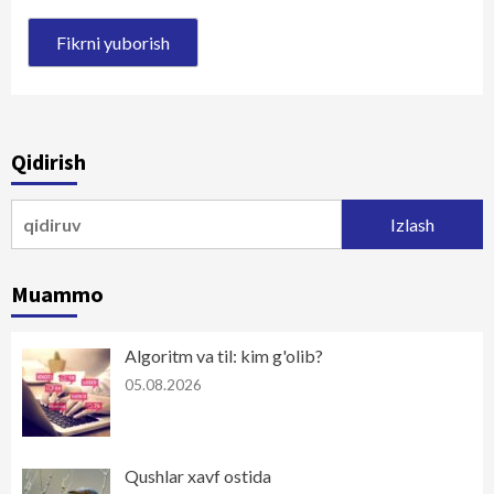
Qidirish
Qidirshish:
Muammo
Algoritm va til: kim g'olib?
05.08.2026
Qushlar xavf ostida