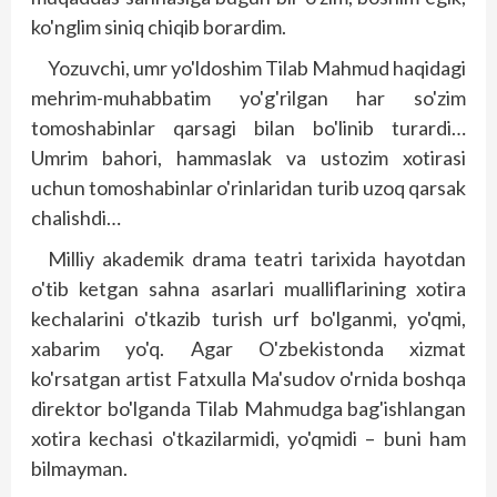
ko'ng­lim siniq chiqib borardim.
Yozuvchi, umr yo'ldoshim Tilab Mahmud haqidagi
mehrim-muhab­batim yo'g'rilgan har so'zim
tomoshabinlar qarsagi bilan bo'linib turardi…
Umrim bahori, hammaslak va ustozim xotirasi
uchun tomoshabinlar o'rinlaridan turib uzoq qarsak
chalishdi…
Milliy akademik drama teat­ri tarixida hayotdan
o'tib ketgan sahna asarlari mualliflarining xotira
kechalarini o'tkazib turish urf bo'lganmi, yo'qmi,
xabarim yo'q. Agar O'zbekistonda xizmat
ko'rsatgan artist Fatxulla Ma'sudov o'rnida boshqa
direktor bo'lganda Tilab Mahmudga bag'ishlangan
xotira kechasi o'tkazilarmidi, yo'qmidi – buni ham
bilmayman.