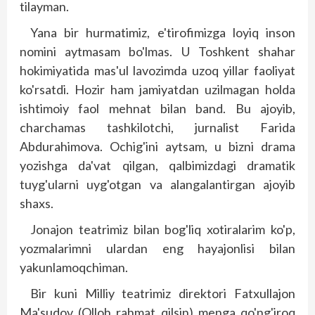
tilayman.
Yana bir hurmatimiz, e'tirofimizga loyiq inson
nomini ayt­masam bo'lmas. U Toshkent shahar
hokimiyatida mas'ul lavozimda uzoq yillar faoliyat
ko'rsatdi. Hozir ham jamiyatdan uzilmagan holda
ishtimoiy faol mehnat bilan band. Bu ajoyib,
charchamas tashkilotchi, jurnalist Farida
Abdurahimova. Ochig'ini aytsam, u bizni drama
yozishga da'vat qilgan, qalbimizdagi dramatik
tuyg'ularni uyg'otgan va alangalantirgan ajoyib
shaxs.
Jonajon teatrimiz bilan bog'liq xotiralarim ko'p,
yozmalarimni ulardan eng hayajonlisi bilan
yakunlamoqchiman.
Bir kuni Milliy teatrimiz direktori Fatxullajon
Ma'sudov (Olloh rahmat qilsin) menga qo'ng'iroq