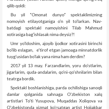
qilib qoldi:
Bu yil “Omonat dunyo” spektaklimizning
nomoyish etilayotganiga o'n yil to'larkan. Nav­
batdagi spektakl namoyishini Tilab Mahmud
xotirasiga bag'ish­lasak nima deysiz?!
Umr yo'ldoshim, ajoyib ijodkor xotirasini birinchi
bo'lib eslagan, e'tirof etgan jamoaga minnatdorlik
tuyg'usidan bo'lak yana nima ham derdim?
2017 yil 13 may. Farzandlarim, yoru do'stlarim,
jigarlarim, quda-andalarim, qo'ni-qo'shnilarim bilan
teatrga bordik.
Spektakl boshlanishiga, par­­da ochilishiga sanoqli
damlar qolganida sahnaga O'zbekiston xalq
artistlari To'ti Yusupova, Muqaddas Xoliqova va
O'zbekis­tonda xizmat ko'rsatgan artist Hojiakbar