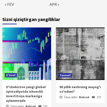
« FEV
APR »
Sizni qiziqtirgan yangiliklar
E'tirof
Taassuf
O'zbekiston yangi global
90 yillik nashrning mayog'i
iqtisodiyotda ishonchli
so'ndimi?
investitsiya markaziga
3 kun oldin
Behzod
173
aylanmoqda
3 kun oldin
Behzod
222