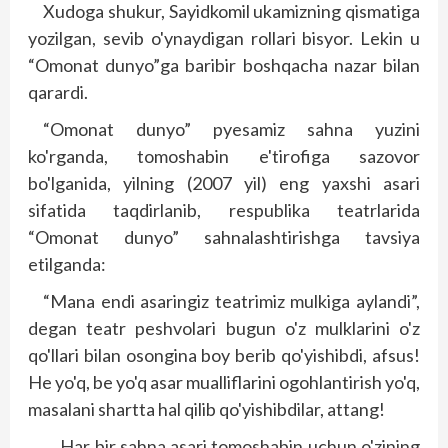
Xudoga shukur, Sayidkomil ukamizning qismatiga
yozilgan, sevib o'ynaydigan rollari bisyor. Lekin u
“Omonat dunyo”ga baribir boshqacha nazar bilan
qarardi.
“Omonat dunyo” pyesamiz sahna yuzini
ko'rganda, tomoshabin e'tirofiga sazovor
bo'lganida, yilning (2007 yil) eng yaxshi asari
sifatida taqdirlanib, respublika teatrlarida
“Omonat dunyo” sahnalashtirishga tavsiya
etilganda:
“Mana endi asaringiz teat­rimiz mulkiga aylandi”,
degan teatr peshvolari bugun o'z mulklarini o'z
qo'llari bilan osongina boy berib qo'yishibdi, afsus!
He yo'q, be yo'q asar mualliflarini ogohlantirish yo'q,
masalani shartta hal qilib qo'yishibdilar, attang!
… Har bir sahna asari tomoshabin uchun o'zining