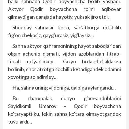
balki sahnada Qodir boyvachcha bo'lib yashadi.
Aktyor Qodir boyvachcha rolini aqlbovar
qilmaydigan darajada hayotiy, yuksak ijro etdi.
Shunday sahnalar borki, san'atkorga qo'shilib
fig'on chekasiz, qayg'urasiz, yig'laysiz…
Sahna aktyor qahramonining hayot saboqlaridan
olgan achchiq qismati, vijdon azoblaridan titrab-
titrab qo'yadimiey… Go'yo bo'lak-bo'laklarga
bo'linib, chor atrofga sochilib ketadigandek odamni
xovotirga soladimiey…
Ha, sahna uning vijdoniga, qalbiga aylangandi…
Bu charxpalak dunyo g'am-anduhlarini
Sayidkomil Umarov – Qodir boyvachcha
ko'taryapti-ku, lekin sahna ko'tara olmayotgandek
tuyulardi…