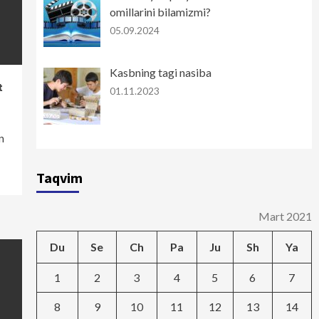
omillarini bilamizmi?
05.09.2024
Kasbning tagi nasiba
t
01.11.2023
n
Taqvim
Mart 2021
Du
Se
Ch
Pa
Ju
Sh
Ya
1
2
3
4
5
6
7
8
9
10
11
12
13
14