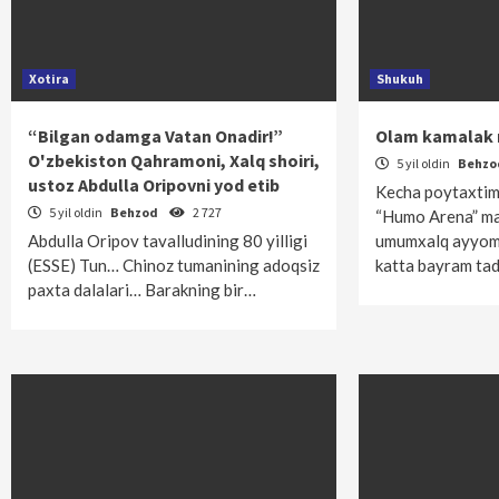
Xotira
Shukuh
“Bilgan odamga Vatan Onadir!”
Olam kamalak r
O'zbekiston Qahramoni, Xalq shoiri,
5 yil oldin
Behz
ustoz Abdulla Oripovni yod etib
Kecha poytaxti
5 yil oldin
Behzod
2 727
“Humo Arena” ma
Abdulla Oripov tavalludining 80 yilligi
umumxalq ayyomi
(ESSE) Tun… Chinoz tumanining adoqsiz
katta bayram tad
paxta dalalari… Barakning bir…