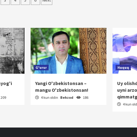
r
3
4
5
6
Next
nish
G'urur
Huquq
ayog'i
Yangi O'zbekistonsan –
Uy olish
mangu O'zbekistonsan!
uyni arz
qimmatg
209
4 kun oldin
Behzod
186
4 kun ol