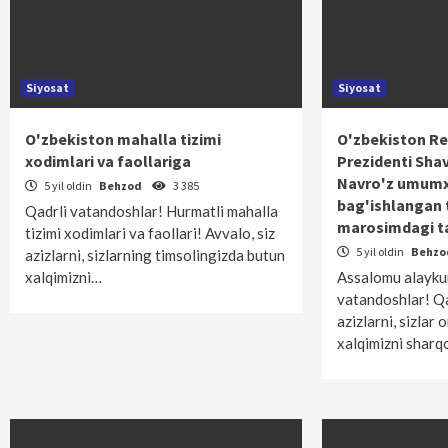
Siyosat
Siyosat
O'zbekiston mahalla tizimi
O'zbekiston Re
xodimlari va faollariga
Prezidenti Sha
Navro'z umumx
5 yil oldin
Behzod
3 385
bag'ishlangan 
Qadrli vatandoshlar! Hurmatli mahalla
marosimdagi ta
tizimi xodimlari va faollari! Avvalo, siz
5 yil oldin
Behz
azizlarni, sizlarning timsolingizda butun
xalqimizni…
Assalomu alayk
vatandoshlar! Qad
azizlarni, sizlar o
xalqimizni shar