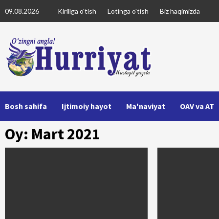
Skip
09.08.2026
Kirillga o'tish
Lotinga o'tish
Biz haqimizda
to
content
Bosh sahifa
Ijtimoiy hayot
Ma'naviyat
OAV va AT
Oy: Mart 2021