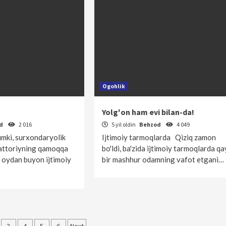
Ogohlik
Yolg'on ham evi bilan-da!
od
2 016
5 yil oldin
Behzod
4 049
umki, surxondaryolik
Ijtimoiy tarmoqlarda Qiziq zamon
attoriyning qamoqqa
bo'ldi, ba'zida ijtimoiy tarmoqlarda qa
a oydan buyon ijtimoiy
bir mashhur odamning vafot etgani…