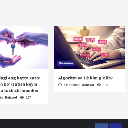
Muammo
dagi eng katta xato:
Algoritm va til: kim g'olib?
on ko'rsatish keyin
4 kun oldin
Behzod
199
a tushishi mumkin
din
Behzod
217