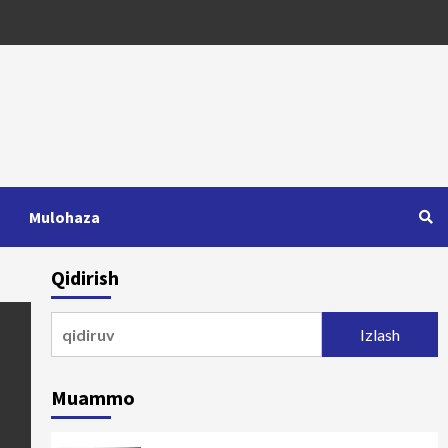
Mulohaza
Qidirish
Qidirshish:
Muammo