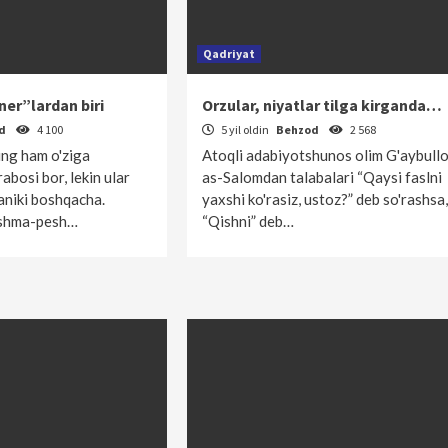
Qadriyat
ner”lardan biri
Orzular, niyatlar tilga kirganda…
od
4 100
5 yil oldin
Behzod
2 568
ng ham o'ziga
Atoqli adabiyotshunos olim G'aybull
bosi bor, lekin ular
as-Salomdan talabalari “Qaysi faslni
ikaniki boshqacha.
yaxshi ko'rasiz, ustoz?” deb so'rashsa,
eshma-pesh…
“Qishni” deb…