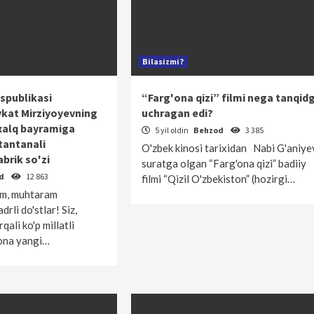
Bilasizmi?
spublikasi
“Farg'ona qizi” filmi nega tanqid
vkat Mirziyoyevning
uchragan edi?
alq bayramiga
5 yil oldin
Behzod
3 385
tantanali
O'zbek kinosi tarixidan Nabi G'aniye
brik so'zi
suratga olgan “Farg'ona qizi” badiiy
od
12 863
filmi “Qizil O'zbekiston” (hozirgi…
um, muhtaram
rli do'stlar! Siz,
rqali ko'p millatli
qona yangi…