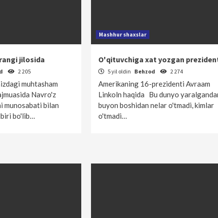
Mashhur shaxslar
angi jilosida
O'qituvchiga xat yozgan preziden
od
2 205
5 yil oldin
Behzod
2 274
mizdagi muhtasham
Amerikaning 16-prezidenti Avraam
jmuasida Nav­ro'z
Linkoln haqida Bu dunyo yaralganda
 munosabati bilan
buyon boshidan nelar o'tmadi, kimlar
biri bo'lib…
o'tmadi…