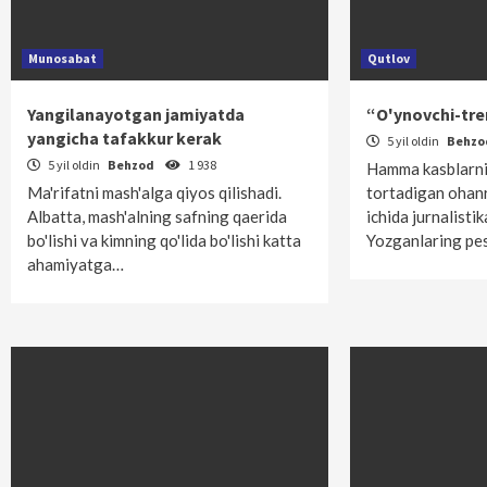
Munosabat
Qutlov
Yangilanayotgan jamiyatda
“O'ynovchi-tre
yangicha tafakkur kerak
5 yil oldin
Behz
5 yil oldin
Behzod
1 938
Hamma kasblarni
Ma'rifatni mash'alga qiyos qilishadi.
tortadigan ohanra
Albatta, mash'alning safning qaerida
ichida jurnalist
bo'lishi va kimning qo'lida bo'lishi katta
Yozganlaring p
ahamiyatga…