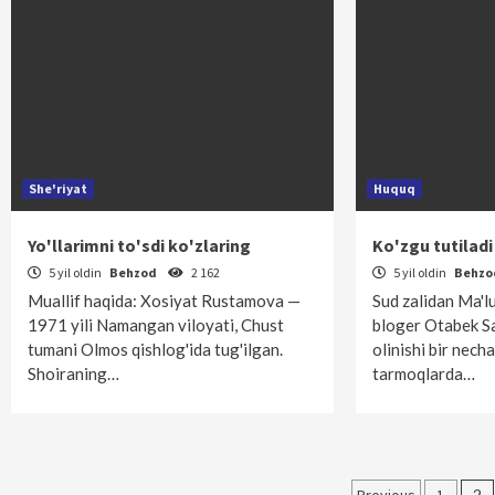
She'riyat
Huquq
Yo'llarimni to'sdi ko'zlaring
Ko'zgu tutiladi
5 yil oldin
Behzod
2 162
5 yil oldin
Behz
Muallif haqida: Xosiyat Rustamova —
Sud zalidan Ma'l
1971 yili Namangan viloyati, Chust
bloger Otabek S
tumani Olmos qishlog'ida tug'ilgan.
olinishi bir nech
Shoiraning…
tarmoqlarda…
2