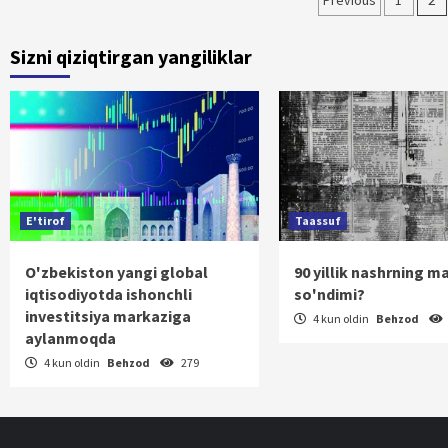
Maqolala
Previous
1
bo‘yicha
Sizni qiziqtirgan yangiliklar
harakatla
E'tirof
Taassuf
O'zbekiston yangi global
90 yillik nashrning m
iqtisodiyotda ishonchli
so'ndimi?
investitsiya markaziga
4 kun oldin
Behzod
aylanmoqda
4 kun oldin
Behzod
279