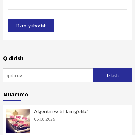
Qidirish
Qidirshish:
Muammo
Algoritm va til: kim g'olib?
05.08.2026