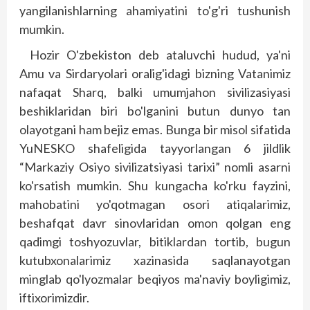
yangilanishlarning ahamiyatini to'g'ri tushunish
mumkin.
Hozir O'zbekiston deb ataluvchi hudud, ya'ni
Amu va Sirdaryolari oralig'idagi bizning Vatanimiz
nafaqat Sharq, balki umumjahon siviliza­siyasi
beshiklaridan biri bo'lganini butun dunyo tan
olayotgani ham bejiz emas. Bunga bir misol sifatida
YuNESKO shafeligida tayyorlangan 6 jild­lik
“Markaziy Osiyo sivilizatsiyasi tarixi” nomli asarni
ko'rsatish mumkin. Shu kungacha ko'rku fayzini,
mahobatini yo'qotmagan osori atiqalarimiz,
beshafqat davr sinovlaridan omon qolgan eng
qadimgi tosh­yozuvlar, bitiklardan tortib, bugun
kutubxonalarimiz xazinasida saqlanayotgan
minglab qo'lyozmalar beqiyos ma'naviy boyligimiz,
iftixorimizdir.