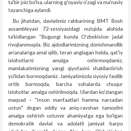
ta'bir joiz bo'lsa, ularning g'oyaviy o'zagi va ma'naviy
tayanchiga aylandi.
Bu jihatdan, davlatimiz rahbarining BMT Bosh
assambleya­si 72-sessiyasidagi nutqida alohida
ta'kidlangan “Bugungi kunda O'zbekiston jadal
rivoj­lanmoqda. Biz ajdodlarimizning donishmandlik
an'analariga amal qilib, teran anglagan holda, qat'iy
islohotlarni amalga oshirmoqdamiz,
mamlakatimizning yangi qiyofasini shakllantirish
yo'lidan bormoqdamiz. Jamiyatimizda siyosiy faollik
ortib bormoqda, barcha sohalarda chuqur
islohotlar amalga oshirilmoqda. Ulardan ko'zlangan
maqsad – “Inson manfaatlari hamma narsadan
ustun” degan oddiy va aniq-ravshan tamoyilni
amalga oshirish ustuvor ahamiyatga ega bo'lgan
demokratik davlat va adolatli jamiyat barpo