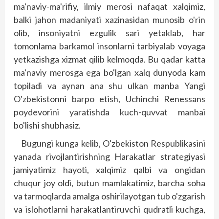
ma'naviy-ma'rifiy, ilmiy merosi nafaqat xalqimiz,
balki jahon madaniyati xazinasidan munosib o'rin
olib, insoniyatni ezgulik sari yetaklab, har
tomonlama barkamol insonlarni tarbiyalab voyaga
yetkazishga xizmat qilib kelmoqda. Bu qadar katta
ma'naviy merosga ega bo'lgan xalq dunyoda kam
topiladi va aynan ana shu ulkan manba Yangi
O'zbekistonni barpo etish, Uchinchi Renessans
poydevorini yaratishda kuch-quvvat manbai
bo'lishi shubhasiz.
Bugungi kunga kelib, O'zbekis­ton Respublikasini
yanada rivoj­lantirishning Harakatlar strategiyasi
jamiyatimiz hayoti, xalqimiz qalbi va ongidan
chuqur joy oldi, butun mamlakatimiz, barcha soha
va tarmoqlarda amalga oshirilayotgan tub o'zgarish
va islohotlarni harakatlantiruvchi qud­ratli kuchga,