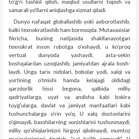
to'g'ri tashkil qilish, maqbul usullarni topish va
samarali yo'llarni aniqlashga xizmat qiladi.
Dunyo nafaqat globallashib yoki axborotlashib,
balki texnokratlashib ham bormoqda. Mutaxasislar
fikricha, buning natijasida shakllanayotgan
texnokrat inson robotga o'xshaydi, u ko'proq
vertual dunyoda yashaydi, asta-sekin
boshqalardan uzoqlashib, jamiyatdan ajrala bosh­
laydi. Unga tarix nidolari, bobolar yodi, xalqi va
yurtining o'tmishi hamda kelajagi oldidagi
qarzdorlik hissi begona, qalbida milliy
qadriyatlarga, uyat va andisha kabi bokira
tuyg'ularga, davlat va jamiyat manfaatlari kabi
tushunchalarga o'rin yo'q. U xalq dostonlarini
o'qimaydi, baxshilarning xonish­larini tushunmaydi,
milliy qo'shiqlarimizni hirgoyi qilolmaydi, mumtoz
musiqalarimizni ting­lab, “sel bo'lib oqmaydi”. U