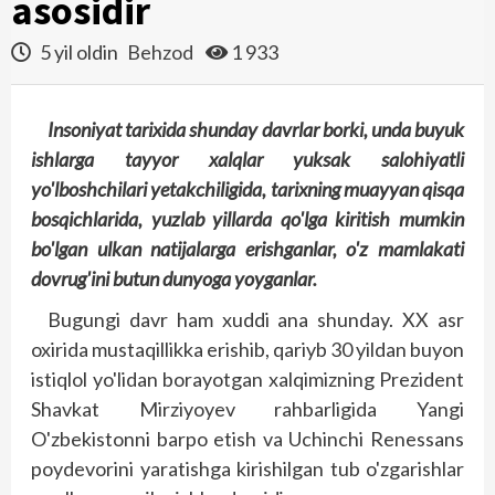
asosidir
5 yil oldin
Behzod
1 933
Insoniyat tarixida shunday davrlar borki, unda buyuk
ishlarga tayyor xalqlar yuksak salohiyatli
yo'lboshchilari yetakchiligida, tarixning muayyan qisqa
bosqichlarida, yuzlab yillarda qo'lga kiritish mumkin
bo'lgan ulkan natijalarga erishganlar, o'z mamlakati
dovrug'ini butun dunyoga yoyganlar.
Bugungi davr ham xuddi ana shunday. XX asr
oxirida mus­taqillikka erishib, qariyb 30 yildan buyon
istiqlol yo'lidan borayotgan xalqimizning Prezident
Shavkat Mirziyoyev rahbarligida Yangi
O'zbekistonni barpo etish va Uchinchi Renessans
poydevorini yaratishga kirishilgan tub o'zgarishlar