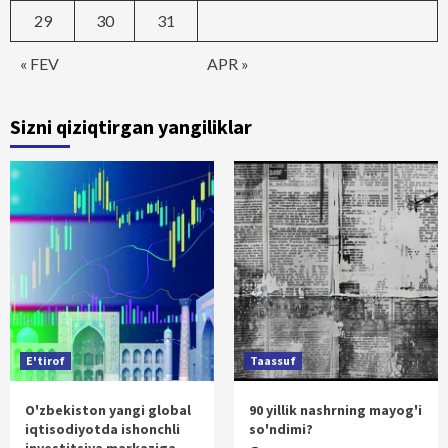
29
30
31
« FEV
APR »
Sizni qiziqtirgan yangiliklar
E'tirof
Taassuf
O'zbekiston yangi global
90 yillik nashrning mayog'i
iqtisodiyotda ishonchli
so'ndimi?
investitsiya markaziga