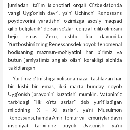
jumladan, ta'lim islohotlari orqali O'zbekistonda
yangi Uyg'onish davri, ya'ni Uchinchi Renessans
poydevorini yaratishni o'zimizga asosiy maqsad
qilib belgiladik” degan so'zlari epigraf qilib olingani
bejiz emas. Zero, ushbu fikr davomida
Yurtboshimizning Renessansdek noyob fenomenal
hodisaning mazmun-mohiyatini har birimiz va
butun jamiyatimiz ang­lab olishi kerakligi alohida
ta'kid­langan.
Yurtimiz o'tmishiga xolisona nazar tashlagan har
bir kishi bir emas, ikki marta bunday noyob
Uyg'onish jarayonini kuzatishi mumkin. Vatanimiz
tarixidagi “Ilk o'rta asrlar” deb yuritiladigan
milodning IX – XI asrlari, ya'ni Musulmon
Renessansi, hamda Amir Temur va Temuriylar davri
insoniyat tarixining buyuk Uyg'onish, ya'ni