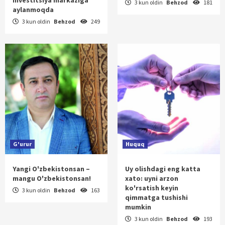
3 kun oldin
Behzod
181
aylanmoqda
3 kun oldin
Behzod
249
G'urur
Huquq
Yangi O'zbekistonsan –
Uy olishdagi eng katta
mangu O'zbekistonsan!
xato: uyni arzon
ko'rsatish keyin
3 kun oldin
Behzod
163
qimmatga tushishi
mumkin
3 kun oldin
Behzod
193