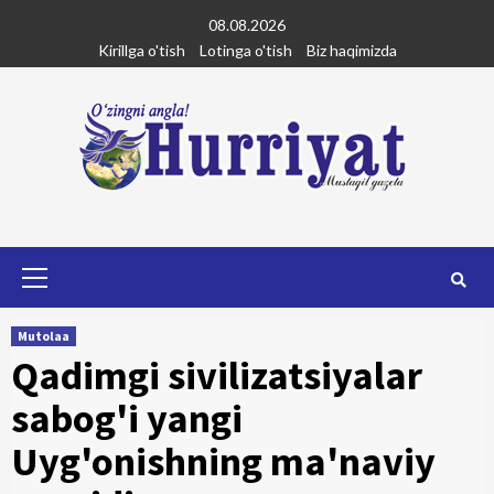
Skip
08.08.2026
to
Kirillga o'tish
Lotinga o'tish
Biz haqimizda
content
Primary
Menu
Mutolaa
Qadimgi sivilizatsiyalar
sabog'i yangi
Uyg'onishning ma'naviy