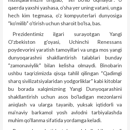
qaerda yaxshi yashasa, o'sha yer uning vatani, unga
hech kim tegmasa, o'z kompyuterlari dunyosiga
“ko'milib” o'tirish uchun sharoit bo'lsa, bas.
Prezidentimiz ilgari surayotgan Yangi
O'zbekiston g'oyasi, Uchinchi Renessans
poydevorini yaratish tamoyillari va unga mos yangi
dunyo­qarashni shakllantirish talablari bunday
“zamonaviylik” bilan kelisha olmaydi. Binobarin
ushbu taqrizimizda qisqa tahlil qilingan “Qadimgi
sharq sivilizatsiyalaridan yodgorliklar” kabi kitoblar
bu borada xalqimizning Yangi Dunyoqarashini
shakl­lantirish uchun asos bo'ladigan mezonlarni
aniqlash va ularga tayanib, yuksak iqtidorli va
ma'naviy barkamol yosh avlodni tarbiyalashda
muhim qo'llanma sifatida yordamga keladi.