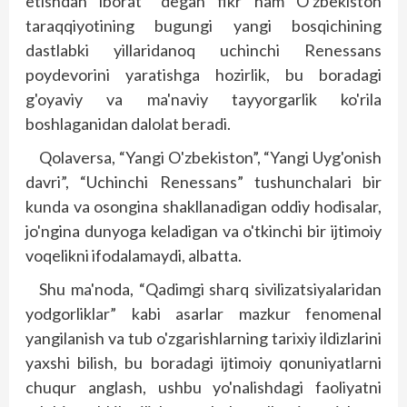
etishdan iborat” degan fikr ham O'zbekiston
taraqqiyotining bugungi yangi bosqichining
dastlabki yillaridanoq uchinchi Renessans
poydevorini yaratishga hozirlik, bu boradagi
g'oyaviy va ma'naviy tayyorgarlik ko'rila
boshlaganidan dalolat beradi.
Qolaversa, “Yangi O'zbekis­ton”, “Yangi Uyg'onish
davri”, “Uchinchi Renessans” tushunchalari bir
kunda va osongina shakllanadigan oddiy hodisalar,
jo'ngina dunyoga keladigan va o'tkinchi bir ijtimoiy
voqelikni ifodalamaydi, albatta.
Shu ma'noda, “Qadimgi sharq sivilizatsiyalaridan
yodgorliklar” kabi asarlar mazkur fenomenal
yangilanish va tub o'zgarish­larning tarixiy ildizlarini
yaxshi bilish, bu boradagi ijtimoiy qonuniyatlarni
chuqur anglash, ushbu yo'nalishdagi faoliyatni