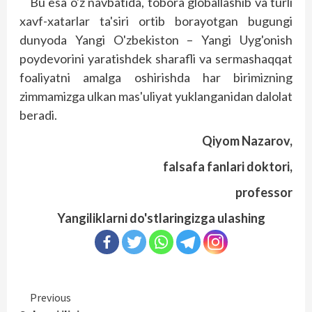
Bu esa o'z navbatida, tobora globallashib va turli
xavf-xatarlar ta'siri ortib borayotgan bugungi
dunyoda Yangi O'zbekiston – Yangi Uyg'onish
poydevorini yaratishdek sharafli va sermashaqqat
foaliyatni amalga oshirishda har birimizning
zimmamizga ulkan mas'uliyat yuklanganidan dalolat
beradi.
Qiyom Nazarov,
falsafa fanlari doktori,
professor
Yangiliklarni do'stlaringizga ulashing
Continue
Previous