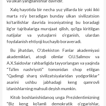
va ulkan yangilanishlar davridir.
Xalq hayotida bir necha yuz yillarda bir yoki ikki
marta ro'y beradigan bunday ulkan sivilizatsion
ko'tarilishlar davrida insoniyatning bu boradagi
ilg'or tajribalariga murojaat qilish, qo'lga kiritilgan
natijalar va yutuqlarni o'rganish, ulardan
foydalanish ehtiyoji kuchayib boraveradi.
Bu jihatdan, O'zbekiston Fanlar akademiyasi
akademiklari, atoqli olimlar O.U.Salimov va
A.X.Saidovlar rahbarligida tayyorlangan va yaqinda
“Ta'lim nashriyoti” tomonidan chop etilgan
“Qadimgi sharq sivilizatsiya­laridan yodgorliklar”
asarini ushbu jabhadagi keng qamrovli
izlanishlarning mahsuli deyish mumkin.
Kitob boshlanishidanoq unga Prezidentimizning
“Biz keng ko'lamli demokratik o'zgarish­lar,