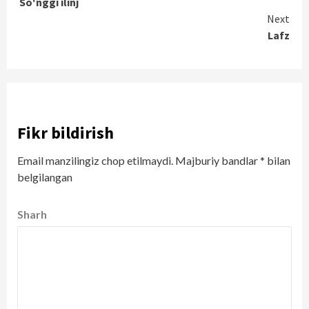
So'nggi ilinj
Reading
Next
Lafz
Fikr bildirish
Email manzilingiz chop etilmaydi.
Majburiy bandlar
*
bilan
belgilangan
Sharh