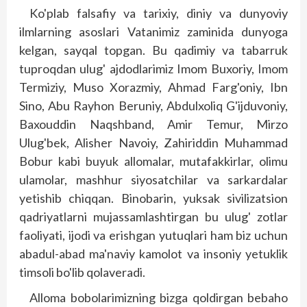
Ko'plab falsafiy va tarixiy, diniy va dunyoviy
ilmlarning asoslari Vatanimiz zaminida dunyoga
kelgan, sayqal top­gan. Bu qadimiy va tabarruk
tuproqdan ulug' ajdodlarimiz Imom Buxoriy, Imom
Termiziy, Muso Xorazmiy, Ahmad Farg'oniy, Ibn
Sino, Abu Rayhon Beruniy, Abdulxoliq G'ijduvoniy,
Baxouddin Naqshband, Amir Temur, Mirzo
Ulug'bek, Alisher Navoiy, Zahiriddin Muhammad
Bobur kabi buyuk allomalar, mutafakkirlar, olimu
ulamolar, mashhur siyosatchilar va sarkardalar
yetishib chiqqan. Binobarin, yuksak sivilizatsion
qadriyatlarni mujassamlashtirgan bu ulug' zotlar
faoliyati, ijodi va erishgan yutuqlari ham biz uchun
abadul-abad ma'naviy kamolot va insoniy yetuklik
timsoli bo'lib qolaveradi.
Alloma bobolarimizning bizga qoldirgan bebaho