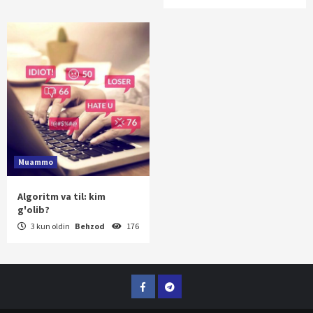
Muammo
Algoritm va til: kim
g'olib?
3 kun oldin
Behzod
176
Facebook
Telegram