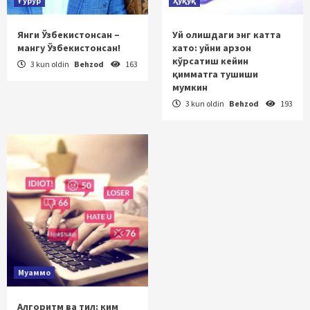
Ғурур
Ҳуқуқ
Янги Ўзбекистонсан –
Уй олишдаги энг катта
мангу Ўзбекистонсан!
хато: уйни арзон
кўрсатиш кейин
3 kun oldin
Behzod
163
қимматга тушиши
мумкин
3 kun oldin
Behzod
193
Муаммо
Алгоритм ва тил: ким