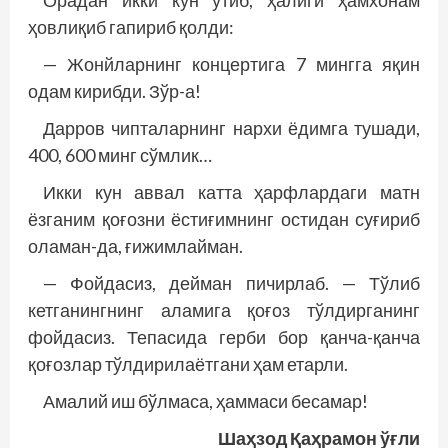
Орадан икки кун ўтиб, ҳалиги ҳамхонам
ҳовлиқиб гапириб қолди:
— Жонйларнинг концертига 7 минг­­га яқин
одам кирибди. Зўр-а!
Дарров чипталарнинг нархи ёдимга тушади,
400, 600 минг сўмлик…
Икки кун аввал катта ҳарфлардаги матн
ёзганим қоғозни ёстиғимнинг остидан суғириб
оламан-да, ғижимлайман.
— Фойдасиз, дейман пичирлаб. — Тўлиб
кетганингнинг аламига қоғоз тўлдирганинг
фойдасиз. Тепасида герби бор қанча-қанча
қоғозлар тўлдирилаётгани ҳам етарли.
Амалий иш бўлмаса, ҳаммаси бесамар!
Шаҳзод Қаҳрамон ўғли