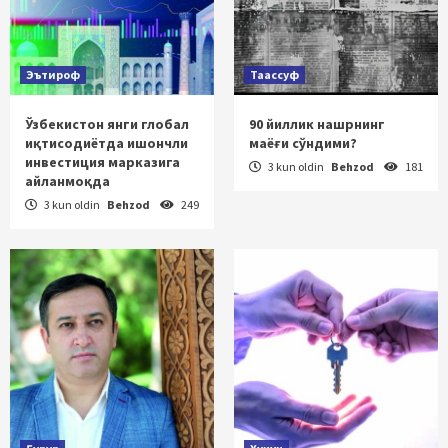
Эътироф
Таассуф
Ўзбекистон янги глобал
90 йиллик нашрнинг
иқтисодиётда ишончли
маёғи сўндими?
инвестиция марказига
3 kun oldin
Behzod
181
айланмоқда
3 kun oldin
Behzod
249