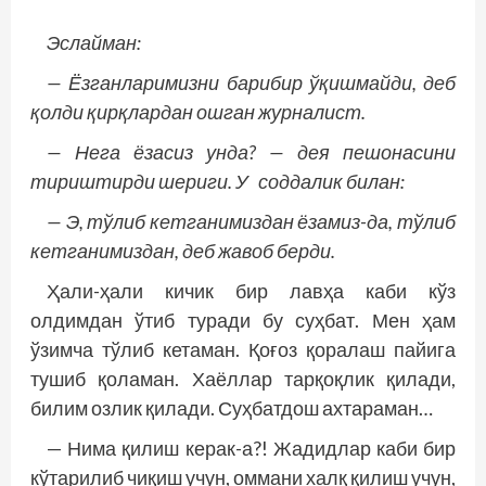
Эслайман:
— Ёзганларимизни барибир ўқишмайди, деб
қолди қирқлардан ошган журналист.
— Нега ёзасиз унда? — дея пешонасини
тириштирди шериги. У соддалик билан:
— Э, тўлиб кетганимиздан ёзамиз-да, тўлиб
кетганимиздан, деб жавоб берди.
Ҳали-ҳали кичик бир лавҳа каби кўз
олдимдан ўтиб туради бу суҳбат. Мен ҳам
ўзимча тўлиб кетаман. Қоғоз қоралаш пайи­­га
тушиб қоламан. Хаёллар тарқоқлик қилади,
билим озлик қилади. Суҳбатдош ахтараман…
— Нима қилиш керак-а?! Жадидлар каби бир
кўтарилиб чиқиш учун, омма­­ни халқ қилиш учун,