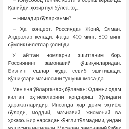
Қанийди, ҳозир пул бўлса, эҳ…
— Нимадир бўларканми?
— Ҳа, концерт. Россиядан Жонй, Элман,
Андролар келади. Фақат 400 минг, 600 минг
сўмлик билетлар қолибди.
У айтган номларни эшитганим бор.
Россиянинг замонавий қўшиқчиларидан.
Бизнинг ёшлар жуда севиб эшитишади.
Қўшиқлари маъносини тушунишмаса-да.
Мен яна ўйларга ғарқ бўламан: Одамни одам
қилган эҳтиёжларини қондириш йўлидаги
ҳаракатларидир. Инсонда ҳар доим эҳтиёж
бўлади, моддий, маънавий, жисмоний ва
ҳоказо. Бир нарсадан кўнг­­ли тўлмадими, ундан
яхшисига интилади. Масалан, замонавий ўзбек