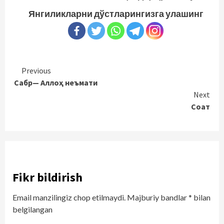
Янгиликларни дўстларингизга улашинг
Continue
Previous
Сабр— Аллоҳ неъмати
Reading
Next
Соат
Fikr bildirish
Email manzilingiz chop etilmaydi.
Majburiy bandlar
*
bilan
belgilangan