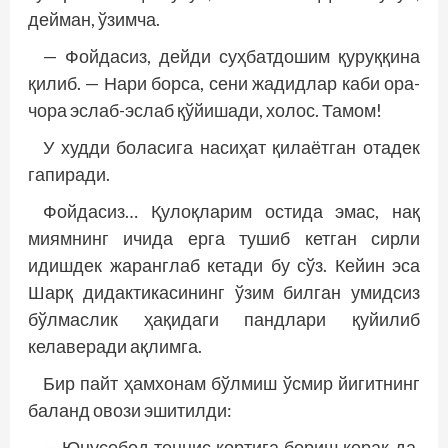
дейман, ўзимча.
— Фойдасиз, дейди суҳбатдошим қуруққина
қилиб. — Нари борса, сени жадидлар каби ора-
чора эслаб-эс­лаб қўйишади, холос. Тамом!
У худди боласига насиҳат қилаётган отадек
гапиради.
Фойдасиз… Қулоқларим остида эмас, нақ
миямнинг ичида ерга тушиб кетган сирли
идишдек жаранглаб кетади бу сўз. Кейин эса
Шарқ дидактикасининг ўзим билган умидсиз
бўлмаслик ҳақидаги пандлари қуйилиб
келаверади ақлимга.
Бир пайт ҳамхонам бўлмиш ўсмир йигитнинг
баланд овози эшитилди:
— Юнусобод теннис кортига бориш керак-да.