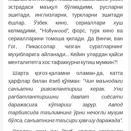
эстрадаси маъқул бўлмадими, русларни
эшитади, инглизларни, туркларни эшитади
ёшлар. Ўзбек кино, сериаллари хуш
келмадими, “Hollywood”, форс, турк кино ва
сериалларини томоша қилади. Да Винчи, ван
Гог, Пикассолар чизган суратларнинг
муҳибларига айланади… Кейин улардан қайси
менталитетга хос тафаккурни кутиш мумкин?!
Шарта қоғоз-қаламни оламан-да, катта
ҳарфлар билан ёзиб қўяман:
“Чин маънодаги
санъатни ривож­лантириш керак. Уни
рағбатлантиришни давлат сиёсати
даражасига кўтариш зарур. Авлод
тарбиясида таълимнинг ўрни нечоғли муҳим
бўлса, санъатнинг таъсири ҳам шу даражада”.