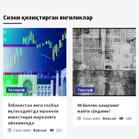
Сизни қизиқтирган янгиликлар
Эътироф
Таассуф
Ўзбекистон янги глобал
90 йиллик нашрнинг
иқтисодиётда ишончли
маёғи сўндими?
инвестиция марказига
2 kun oldin
Behzod
169
айланмоқда
2 kun oldin
Behzod
217