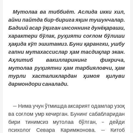
Мутолаа ва тиббиёт. Аслида икки хил,
айни пайтда бир-бирига яқин тушунчалар.
Бадиий асар ўқиган инсоннинг дунёқараши,
характери бўлак, руҳияти соғлом бўлиши
ҳақида кўп эшитамиз. Буни қарангки, ушбу
гапни мутахассислар ҳам тасдиқлар экан.
Аҳлитиб вакилларининг фикрича,
мутолаа руҳиятни ҳам тарбияловчи, ҳам
турли хасталиклардан ҳимоя қилуви
дармондори саналади.
— Нима учун ўтмишда аксарият одамлар узоқ
ва соғлом умр кечирган. Бунинг сабабларидан
бири тинимсиз мутолаа бўлган, – дей­ди
психолог Севара Каримжонова. — Китоб