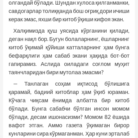
олгандай бўлади. Шундан хулоса қилганманки,
савдогарлар толиққанда бош оғриқ дори ичиши
керак эмас, яхши бир китоб ўқиши кифоя экан.
Халқимизда қуш уясида кўрганини қилади,
деган нақл бор. Бугун болаларнинг, ёшларнинг
китоб ўқимай қўйиши катталарнинг ҳам бунга
бефарқлиги ҳам сабаб экани ҳақида бот-бот
гапирамиз. Аслида оиладаги соғлом муҳит
таянчларидан бири мутолаа эмасми?
— Танлаган соҳам иқтисод бўлишига
қарамай, бадиий китоблар ҳам ўқиб юраман.
Кўчага чиқсам ёнимда албатта бир китоб
бўлади. Бунга сабабчи бўлган инсон момом
бўлади, десам ишонасизми? Момом 82 ёшида
вафот этган. Аммо газета ўқимаган бирор
кунларини сира кўрмаганман. Ҳар куни эрталаб