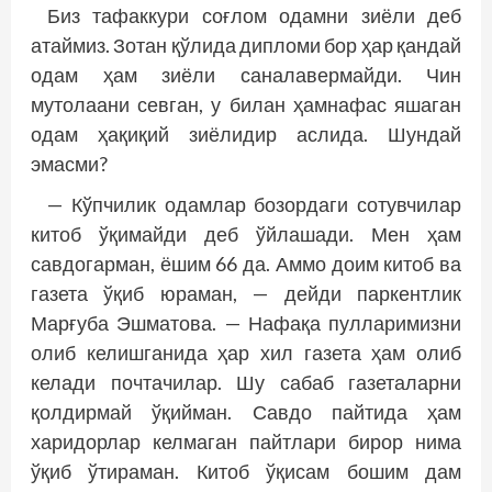
Биз тафаккури соғлом одамни зиёли деб
атаймиз. Зотан қўлида дипломи бор ҳар қандай
одам ҳам зиёли саналавермайди. Чин
мутолаани севган, у билан ҳамнафас яшаган
одам ҳақиқий зиёлидир аслида. Шундай
эмасми?
— Кўпчилик одамлар бозордаги сотувчилар
китоб ўқимайди деб ўйлашади. Мен ҳам
савдогарман, ёшим 66 да. Аммо доим китоб ва
газета ўқиб юраман, — дейди паркентлик
Марғуба Эшматова. — Нафақа пулларимизни
олиб келишганида ҳар хил газета ҳам олиб
келади почтачилар. Шу сабаб газеталарни
қолдирмай ўқийман. Савдо пайтида ҳам
харидорлар келмаган пайтлари бирор нима
ўқиб ўтираман. Китоб ўқисам бошим дам