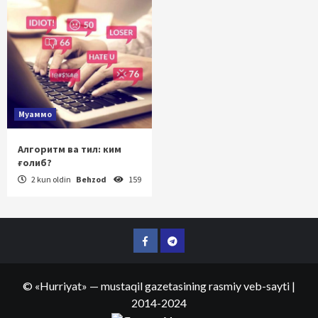
Муаммо
Алгоритм ва тил: ким
ғолиб?
2 kun oldin
Behzod
159
Facebook
Telegram
©
«Hurriyat»
— mustaqil gazetasining rasmiy veb-sayti
|
2014-2024