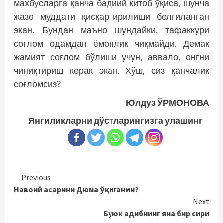
махбусларга қанча бадиий китоб ўқиса, шунча
жазо муддати қисқартирилиши белгиланган
экан. Бундан маъно шундайки, тафаккури
соғлом одамдан ёмонлик чиқмайди. Демак
жамият соғлом бўлиши учун, аввало, онгни
чиниқтириш керак экан. Хўш, сиз қанчалик
соғломсиз?
Юлдуз ЎРМОНОВА
Янгиликларни дўстларингизга улашинг
Continue
Previous
Навоий асарини Дюма ўқиганми?
Reading
Next
Буюк адибнинг яна бир сири