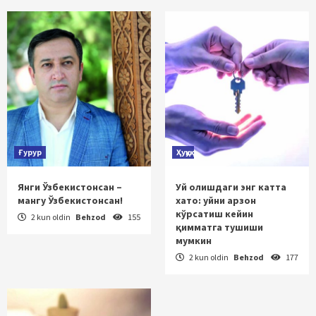
Ғурур
Ҳуқуқ
Янги Ўзбекистонсан –
Уй олишдаги энг катта
мангу Ўзбекистонсан!
хато: уйни арзон
кўрсатиш кейин
2 kun oldin
Behzod
155
қимматга тушиши
мумкин
2 kun oldin
Behzod
177