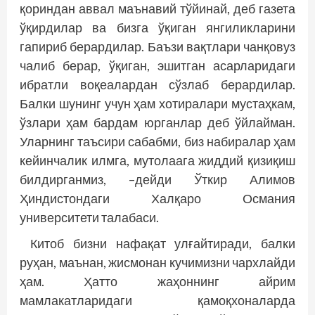
қориндан аввал маънавий тўйинай, деб газета
ўқирдилар ва бизга ўқиган янгиликларини
гапириб берардилар. Баъзи вақтлари чанқовуз
чалиб берар, ўқиган, эшитган асарларидаги
ибратли воқеалардан сўзлаб берардилар.
Балки шунинг учун ҳам хотиралари мустаҳкам,
ўзлари ҳам бардам юрганлар деб ўйлайман.
Уларнинг таъсири сабабми, биз набиралар ҳам
кейинчалик илмга, мутолаага жиддий қизиқиш
билдирганмиз, –дейди Ўткир Алимов
Ҳиндистондаги Халқаро Османия
университети талабаси.
Китоб бизни нафақат улғайтиради, балки
руҳан, маънан, жисмонан кучимизни чархлайди
ҳам. Ҳатто жаҳоннинг айрим
мамлакатларидаги қамоқхоналарда