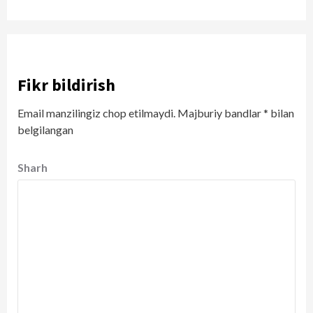
Fikr bildirish
Email manzilingiz chop etilmaydi.
Majburiy bandlar
*
bilan
belgilangan
Sharh