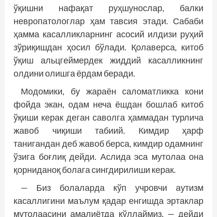
ўқишни нафақат руҳшунослар, балки
невропатологлар ҳам тавсия этади. Сабаби
ҳамма касалликларнинг асосий илдизи руҳий
зўриқишдан ҳосил бўлади. Қолаверса, китоб
ўқиш альцгеймердек жиддий касалликнинг
олдини олишга ёрдам беради.
Модомики, бу жараён саломатликка кони
фойда экан, одам неча ёшдан бошлаб китоб
ўқиши керак деган саволга ҳаммадан турлича
жавоб чиқиши табиий. Кимдир ҳарф
танигандан деб жавоб берса, кимдир одамнинг
ўзига боғлиқ дейди. Аслида эса мутолаа она
қорниданоқ болага сингдирилиши керак.
— Биз болаларда кўп учровчи аутизм
касаллигини маълум қадар енгишда эртаклар
мутолаасини амалиётда қўллаймиз, — дейди