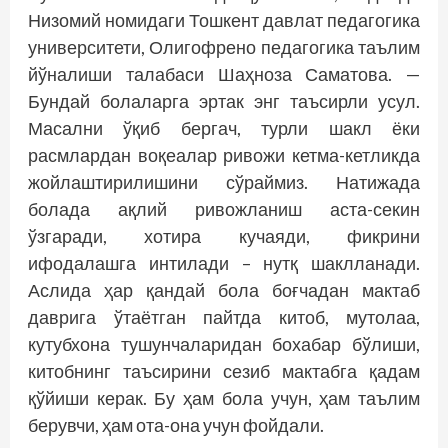
Низомий номидаги Тошкент давлат педагогика
университети, Олигофрено педагогика таълим
йўналиши талабаси Шаҳноза Саматова. —
Бундай болаларга эртак энг таъсирли усул.
Масални ўқиб бергач, турли шакл ёки
расмлардан воқеалар ривожи кетма-кетликда
жойлаштирилишини сўраймиз. Натижада
болада ақлий ривожланиш аста-секин
ўзгаради, хотира кучаяди, фикрини
ифодалашга интилади – нутқ шаклланади.
Аслида ҳар қандай бола боғчадан мактаб
даврига ўтаётган пайтда китоб, мутолаа,
кутубхона тушунчаларидан бохабар бўлиши,
китобнинг таъсирини сезиб мактабга қадам
қўйиши керак. Бу ҳам бола учун, ҳам таълим
берувчи, ҳам ота-она учун фойдали.