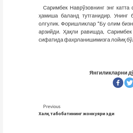
Саримбек Наврўзовнинг энг катта
ҳамиша баланд тутганидир. Унинг 
олгулик. Форишликлар “Бу олим бизн
арзийди. Ҳақли равишда, Саримбе
сифатида фахрланишимизга лойиқ бў
Янгиликларни д
Continue
Previous
Халқ табобатининг жонкуяри эди
Reading