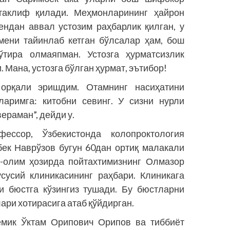
 таклиф қилади. Меҳмонларининг ҳайрон
ендан аввал устозим раҳбарлик қилган, у
мени тайинлаб кетган бўлсалар ҳам, бош
ўтира олмаяпман. Устозга ҳурматсизлик
 Мана, устозга бўлган ҳурмат, эътибор!
 орқали эришдим. Отамнинг насиҳатини
ларимга: китобни севинг. У сизни нурли
ераман”, дейди у.
ессор, Ўзбекистонда колопроктология
бек Наврўзов бугун 60дан ортиқ малакали
р-олим ҳозирда пойтахтимизнинг Олмазор
сусий клиникасининг раҳбари. Клиникага
и бюстга кўзингиз тушади. Бу бюстларни
ари хотирасига атаб қўйдирган.
емик Ўктам Орипович Орипов ва тиббиёт