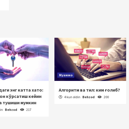
Муаммо
аги энг катта хато:
Алгоритм ва тил: ким ғолиб?
зон кўрсатиш кейин
4 kun oldin
Behzod
200
а тушиши мумкин
din
Behzod
217