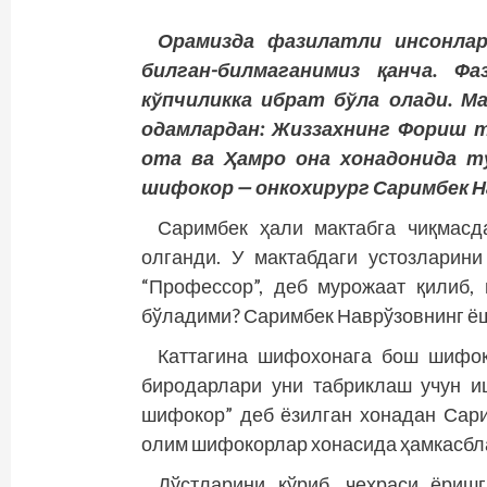
Орамизда фазилатли инсонлар
билган-билмаганимиз қанча. Ф
кўпчиликка ибрат бўла олади. М
одамлардан: Жиззахнинг Фориш т
ота ва Ҳамро она хонадонида ту
шифокор — онкохирург Саримбек Н
Саримбек ҳали мактабга чиқмасд
олганди. У мактабдаги устозларин
“Профессор”, деб мурожаат қилиб, 
бўладими? Саримбек Наврўзовнинг ёшл
Каттагина шифохонага бош шифоко
биродарлари уни табриклаш учун и
шифокор” деб ёзилган хонадан Сар
олим шифокорлар хонасида ҳамкасбла
Дўстларини кўриб, чеҳраси ёри