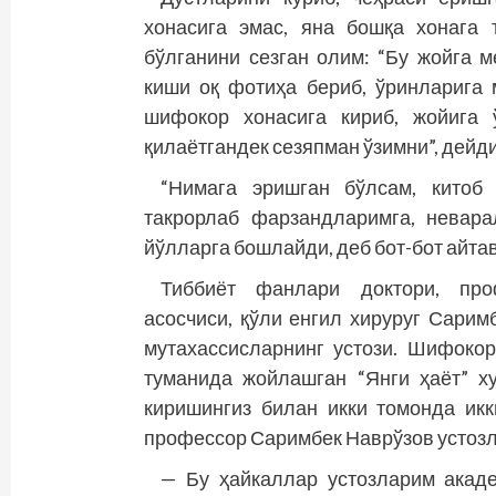
хонасига эмас, яна бошқа хонага
бўлганини сезган олим: “Бу жойга м
киши оқ фотиҳа бериб, ўринларига 
шифокор хонасига кириб, жойига 
қилаётгандек сезяпман ўзимни”, дейди.
“Нимага эришган бўлсам, китоб
такрорлаб фарзанд­ларимга, невара
йўлларга бошлайди, деб бот-бот айтав
Тиббиёт фанлари доктори, проф
асосчиси, қўли енгил хируруг Сарим
мутахассисларнинг устози. Шифоко
туманида жойлашган “Янги ҳаёт” ху
киришингиз билан икки томонда икк
профессор Саримбек Наврўзов устоз­л
— Бу ҳайкаллар устозларим акад