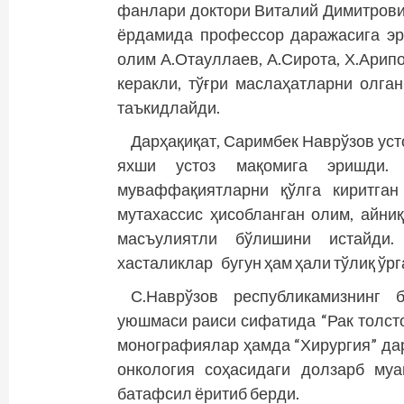
фанлари доктори Виталий Димитрови
ёрдамида профессор даражасига эр
олим А.Отауллаев, А.Сирота, Х.Арип
керакли, тўғри маслаҳатларни олга
таъкидлайди.
Дарҳақиқат, Саримбек Наврўзов уст
яхши устоз мақомига эришди. 
муваффақиятларни қўлга киритган
мутахассис ҳисобланган олим, айни
масъулиятли бўлишини истайди.
хасталиклар бугун ҳам ҳали тўлиқ ўр
С.Наврўзов республикамизнинг 
уюшмаси раиси сифатида “Рак толстой
монографиялар ҳамда “Хирургия” дар
онкология соҳасидаги долзарб му
батафсил ёритиб берди.