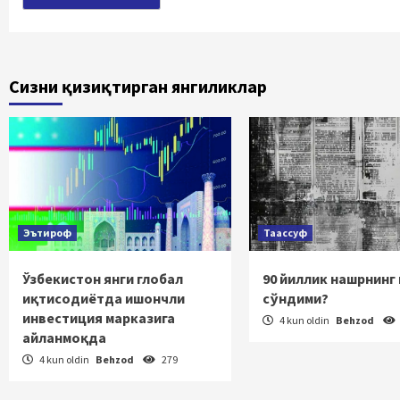
Сизни қизиқтирган янгиликлар
Эътироф
Таассуф
Ўзбекистон янги глобал
90 йиллик нашрнинг
иқтисодиётда ишончли
сўндими?
инвестиция марказига
4 kun oldin
Behzod
айланмоқда
4 kun oldin
Behzod
279