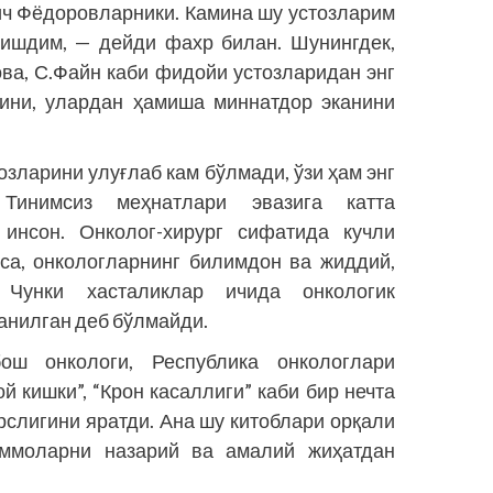
ч Фёдоровларники. Камина шу устозларим
ишдим, — дейди фахр билан. Шунингдек,
ова, С.Файн каби фидойи устозларидан энг
нини, улардан ҳамиша миннатдор эканини
озларини улуғлаб кам бўлмади, ўзи ҳам энг
Тинимсиз меҳнатлари эвазига катта
 инсон. Онколог-хирург сифатида кучли
қса, онкологларнинг билимдон ва жиддий,
 Чунки хасталиклар ичида онкологик
ганилган деб бўлмайди.
бош онкологи, Республика онкологлари
 кишки”, “Крон касаллиги” каби бир нечта
слигини яратди. Ана шу китоблари орқали
аммоларни назарий ва амалий жиҳатдан