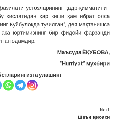
 фазилати устозларининг қадр-қимматини
бу хислатидан ҳар киши ҳам ибрат олса
инг Куйбулоқда туғилган”, дея мақтанишса
к ака юртимизнинг бир фидойи фарзанди
лган одамдир.
Маъсуда ЁҚУБОВА,
“Hurriyat” мухбири
ўстларингизга улашинг
Next
Шаън ҳимояси