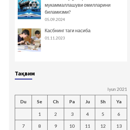
мукаммаллашуви омилларини
биламизми?
05.09.2024
Касбнинг таги насиба
01.11.2023
Тақвим
Iyun 2021
Du
Se
Ch
Pa
Ju
Sh
Ya
1
2
3
4
5
6
7
8
9
10
11
12
13