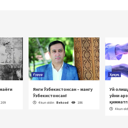
Ғурур
Ҳуқуқ
 маёғи
Янги Ўзбекистонсан – мангу
Уй олишд
Ўзбекистонсан!
уйни ар
қимматг
209
4 kun oldin
Behzod
186
4 kun ol