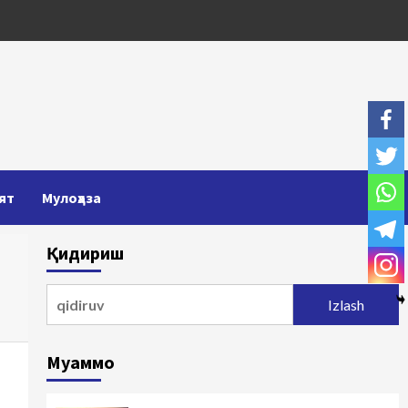
ят
Мулоҳаза
Қидириш
Qidirshish:
Муаммо