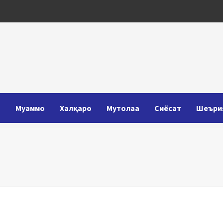
Т
Муаммо
Халқаро
Мутолаа
Сиёсат
Шеъри