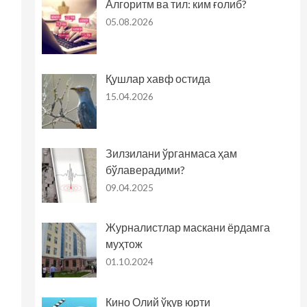
Алгоритм ва тил: ким ғолиб?
05.08.2026
Қушлар хавф остида
15.04.2026
Зилзилани ўрганмаса ҳам
бўлаверадими?
09.04.2025
Журналистлар маскани ёрдамга
муҳтож
01.10.2024
Кино Олий ўқув юрти