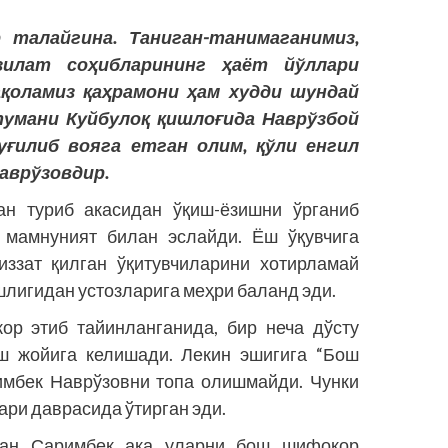
 талайгина. Таниган-танимаганимиз,
азилат соҳибларининг ҳаёт йўллари
ақоламиз қаҳрамони ҳам худди шундай
умани Куйбулоқ қишлоғида Наврўзбой
ғилиб вояга етган олим, қўли енгил
аврўзовдир.
ан туриб акасидан ўқиш-ёзишни ўрганиб
и мамнуният билан эслайди. Ёш ўқувчига
иззат қилган ўқитувчиларини хотирламай
игидан устоз­ларига меҳри баланд эди.
р этиб тайинланганида, бир неча дўсту
ш жойига келишади. Лекин эшигига “Бош
имбек Наврўзовни топа олишмайди. Чунки
ри даврасида ўтирган эди.
шган Саримбек ака уларни бош шифокор