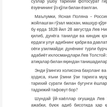
сўзлар ушбу тарихий фотосурат г
ёзувчининг ўз қўли билан ёзилган.
Маълумки, Ясная Поляна – Росси
жойлашган гўзал маскан, машҳур қўрғ
бу ерда 1828 йил 28 августда Лев Н
қилиб, дунёга танилди ва киндик қо
ердаги улуғ адибнинг қабри ва давла
оёғи узилмайди: дунёнинг турли бур
адабиёт ихлосмандлари Лев Толстой ҳ
атиқалар билан яқиндан танишадилар
Энди ўзингиз холисона баҳоланг ва
ҳодиса, яъни ўзини ўзи тарихга му
тарихий сурати билан бугунги ёшла
тадрижий тафовут бор?
Шундай ўй-хаёллар оғушида Лев 
ажабки, буюк адиб бисотида ҳар қ