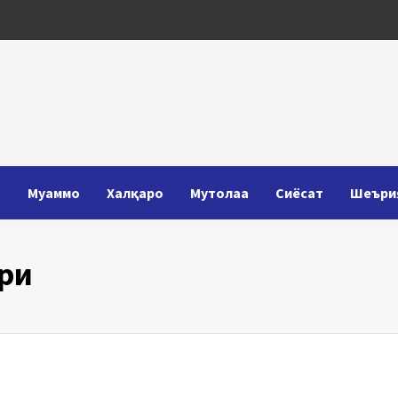
Т
Муаммо
Халқаро
Мутолаа
Сиёсат
Шеъри
ири