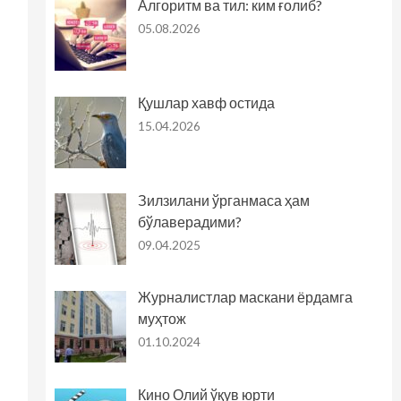
Алгоритм ва тил: ким ғолиб?
05.08.2026
Қушлар хавф остида
15.04.2026
Зилзилани ўрганмаса ҳам
бўлаверадими?
09.04.2025
Журналистлар маскани ёрдамга
муҳтож
01.10.2024
Кино Олий ўқув юрти