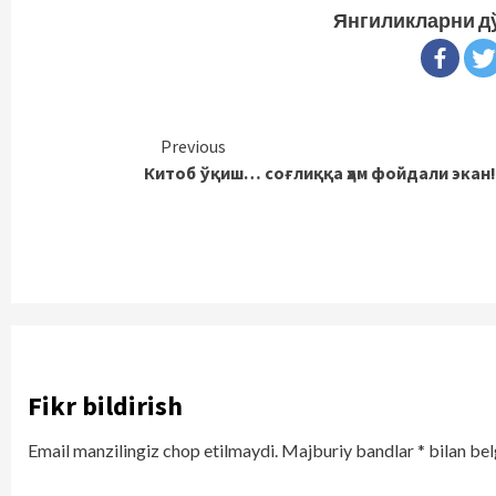
Янгиликларни д
Continue
Previous
Китоб ўқиш… соғлиққа ҳам фойдали экан
Reading
Fikr bildirish
Email manzilingiz chop etilmaydi.
Majburiy bandlar
*
bilan bel