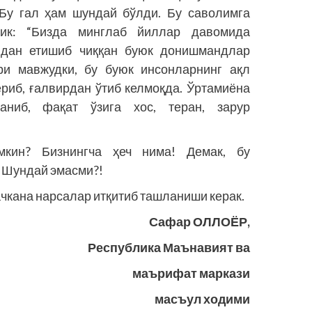
 Бу гал ҳам шундай бўлди. Бу саволимга
ик: “Бизда минглаб йиллар давомида
дан етишиб чиққан буюк донишмандлар
ри мавжудки, бу буюк инсонларнинг ақл
риб, ғалвирдан ўтиб келмоқда. Ўртамиёна
аниб, фақат ўзига хос, теран, зарур
кин? Бизнингча ҳеч нима! Демак, бу
 Шундай эмасми?!
бачкана нарсалар итқитиб ташланиши керак.
Сафар ОЛЛОЁР,
Республика Маънавият ва
маърифат маркази
масъул ходими