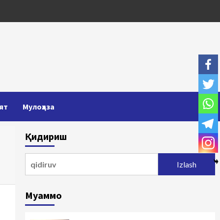
ят
Мулоҳаза
Қидириш
Qidirshish:
Муаммо