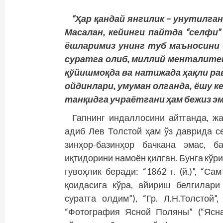
“Ҳар қандай янгилик – унутилган
Масалан, кейинги пайтда “селфи”
ёшларимиз унинг туб маъносини 
суратга олиб, миллий менталите
қўйишмоқда ва натижада ҳақли ра
ойдинлари, умуман олганда, ёшу 
танқидга учраётгани ҳам бежиз эм
Гапнинг индаллосини айтганда, ж
адиб Лев Толстой ҳам ўз даврида с
зинҳор-базинҳор бачкана эмас, б
иқтидорини намоён қилган. Бунга кўри
гувоҳлик беради: “1862 г. (й.)”, “С
қоидасига кўра, айириш белгилари
суратга олдим”), “Гр. Л.Н.Толстой”
“Фотография Ясной Поляны” (“Ясн