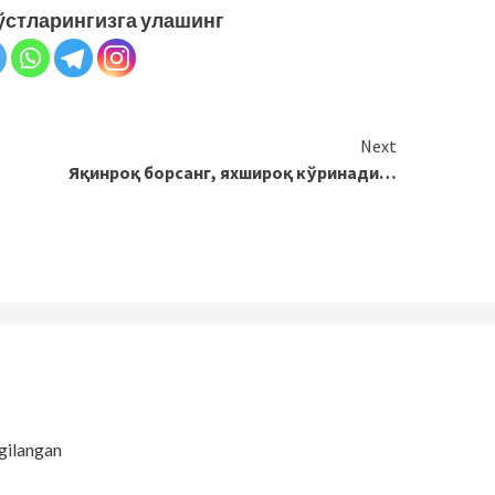
ўстларингизга улашинг
Next
!
Яқинроқ борсанг, яхшироқ кўринади…
gilangan