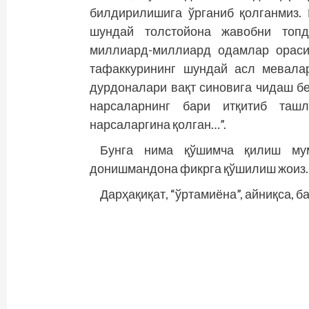
билдирилишига ўрганиб қолганмиз.
шундай толстойона жавобни топд
миллиард-миллиард одамлар ораси
тафаккурининг шундай асл мевала
дурдоналари вақт синовига чидаш бе
нарсаларнинг бари итқитиб ташл
нарсаларгина қолган…”.
Бунга нима қўшимча қилиш мум
донишмандона фикрга қўшилиш жоиз.
Дарҳақиқат, “ўртамиёна”, айниқса, 