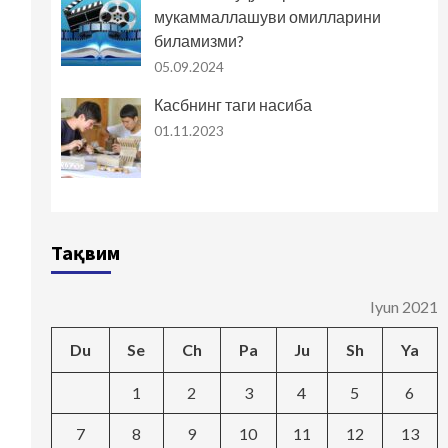
мукаммаллашуви омилларини
биламизми?
05.09.2024
Касбнинг таги насиба
01.11.2023
Тақвим
Iyun 2021
Du
Se
Ch
Pa
Ju
Sh
Ya
1
2
3
4
5
6
7
8
9
10
11
12
13