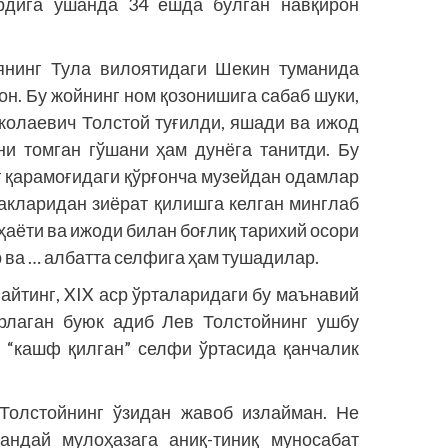
ирдига ўшанда 34 ёшда бўлган навқирон
янинг Тула вилоятидаги Шекин туманида
он. Бу жойнинг ном қозонишига сабаб шуки,
иколаевич Толстой туғилди, яшади ва ижод
ни томган гўшани ҳам дунёга танитди. Бу
т қарамоғидаги қўрғонча музейдан одамлар
чакларидан зиёрат қилишга келган минглаб
аёти ва ижоди билан боғлиқ тарихий осори
 ва … албатта селфига ҳам тушадилар.
 айтинг, XIX аср ўрталаридаги бу маънавий
ҳрлаган буюк адиб Лев Толстойнинг ушбу
р “кашф қилган” селфи ўртасида қанчалик
Толстойнинг ўзидан жавоб излайман. Не
андай мулоҳазага аниқ-тиниқ муносабат