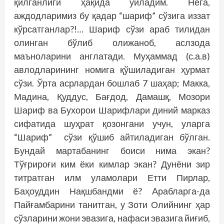
қилганлиги ҳақида ўйладим. Нега,
аждодларимиз бу қадар “шариф” сўзига иззат
кўрсатганлар?!… Шариф сўзи араб тилидан
олинган бўлиб олижаноб, аслзода
маъноларини англатади. Муҳаммад (с.а.в)
авлодларининг номига қўшиладиган ҳурмат
сўзи. Ўрта асрлардан бошлаб 7 шаҳар; Макка,
Мадина, Қуддус, Бағдод, Дамашқ, Мозори
Шариф ва Бухорои Шарифлари диний марказ
сифатида шуҳрат қозонгани учун, уларга
“Шариф” сўзи қўшиб айтиладиган бўлган.
Бундай мартабанинг боиси нима экан?
Тўғрироғи ким ёки кимлар экан? Дунёни зир
титратган илм уламолари Етти Пирлар,
Баҳоуддин Нақшбандми ё? Aрабларга-да
Пайғамбарини танитган, у Зоти Олийнинг ҳар
сўзларини жони эвазига, нафаси эвазига йиғиб,