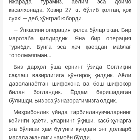
ижарада турамиз, аёлим эса доимо
касалхонада. Ҳозир 27 кг. бўлиб қолган, қоқ
суяк! — деб, ҳўнграб юборди.
— Ўпкасини операция қилса бўлар экан. Бир
маротаба қилдирдик. Яна бир операция
турибди. Бунга эса ҳеч қаердан маблағ
тополмаяпман…
Биз дарҳол ўша ернинг ўзида Соғлиқни
сақлаш вазирлигига қўнғироқ қилдик. Aёли
даволанаётган шифохона ва бош шифокор
билан боғландик. Ёрдам беришадиган
бўлишди. Биз эса ўз назоратимизга олдик.
Меҳрибонлик уйида тарбияланувчиларнинг
кейинги ҳаёти, уларнинг ўқиши, касб-ҳунарга
эга бўлиши ҳам бугунги кундаги энг долзарб
масала эканлиги намоён бўлди.