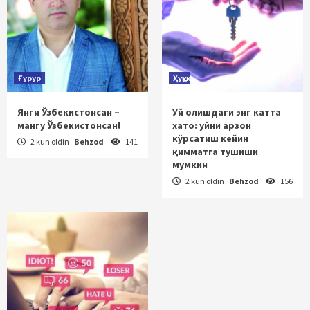
Ғурур
Ҳуқуқ
Янги Ўзбекистонсан –
Уй олишдаги энг катта
мангу Ўзбекистонсан!
хато: уйни арзон
кўрсатиш кейин
2 kun oldin
Behzod
141
қимматга тушиши
мумкин
2 kun oldin
Behzod
156