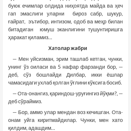
буюк ечимлар олдида ниҳоятда майда ва ҳеч
гап эмаслиги уларни бироз сабр, шукур,
ғайрат, эътибор, интизом, одоб ва меҳр билан
битадиган юмуш эканлигини тушунтиришга
ҳаракат қиламиз…
Хaтолaр жaбри
— Мен уйсизман, эрим ташлаб кетган, чунки,
унинг ўз оиласи ва 5 нафар фарзанди бор, —
деб, сўз бошлайди Дилбар, икки ёшлар
чамасидаги ухлаб қолган ўғлини кўксига босиб.
— Ота-онангиз, қариндош-уруғингиз йўқми?, —
деб сўраймиз.
— Бор, аммо улар мендан воз кечишган. Ота-
онам уйга киритмайдилар. Чунки, мен хато
қилдим, адашдим…