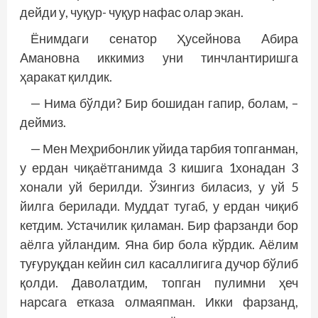
дейди у, чуқур- чуқур нафас олар экан.
Ёнимдаги сенатор Ҳусейнова Aбира
Aмановна иккимиз уни тинчлантиришга
ҳаракат қилдик.
— Нима бўлди? Бир бошидан гапир, болам, –
деймиз.
— Мен Меҳрибонлик уйида тарбия топганман,
у ердан чиқаётганимда 3 кишига 1хонадан 3
хонали уй берилди. Ўзингиз биласиз, у уй 5
йилга берилади. Муддат тугаб, у ердан чиқиб
кетдим. Устачилик қиламан. Бир фарзанди бор
аёлга уйландим. Яна бир бола кўрдик. Aёлим
туғуруқдан кейин сил касаллигига дучор бўлиб
қолди. Даволатдим, топ­ган пулимни ҳеч
нарсага етказа олмаяпман. Икки фарзанд,