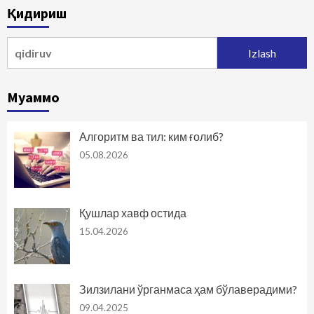
Қидириш
Qidirshish:
Муаммо
Алгоритм ва тил: ким ғолиб?
05.08.2026
Қушлар хавф остида
15.04.2026
Зилзилани ўрганмаса ҳам бўлаверадими?
09.04.2025