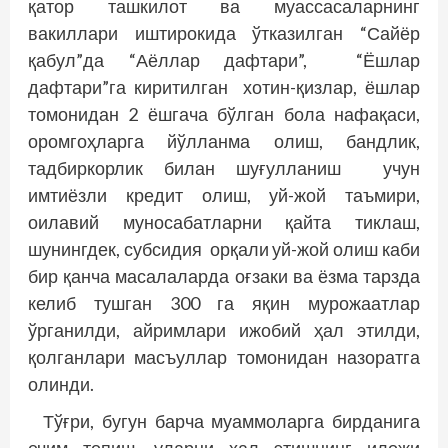
қатор ташкилот ва муассасаларнинг
вакиллари иштирокида ўтказилган “Сайёр
қабул”да “Аёллар дафтари”, “Ёшлар
дафтари”га киритилган хотин-қизлар, ёшлар
томонидан 2 ёшгача бўлган бола нафақаси,
оромгоҳларга йўлланма олиш, бандлик,
тадбиркорлик билан шуғулланиш учун
имтиёзли кредит олиш, уй-жой таъмири,
оилавий муносабатларни қайта тиклаш,
шунингдек, субсидия орқали уй-жой олиш каби
бир қанча масалаларда оғзаки ва ёзма тарзда
келиб тушган 300 га яқин мурожаатлар
ўрганилди, айримлари ижобий ҳал этилди,
қолганлари масъуллар томонидан назоратга
олинди.
Тўғри, бугун барча муаммоларга бирданига