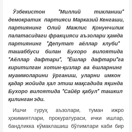
Ўзбекистон
“Миллий
тикланиш
”
демократик
партияси
Марказий
Кенгаши
,
партиянинг
Олий
Мажлис
Қонунчилик
палатасидаги
фракцияси
аъзолари
ҳамда
партиянинг
“Депутат
аёллар
клуби
”
ташаббуси
билан
Бухоро
вилоятида
“Аёллар
дафтари
”, “Ёшлар
дафтари
”га
киритилган
хотин
-қизлар
ва
ёшларнинг
муаммоларини
ўрганиш
, уларни
имкон
қадар
жо
­йида
ҳал
этиш
мақсадида
яқинда
Бухоро
вилоятида
“Сайёр
қабул
” ташкил
қилинган
эди
.
Ишчи гуруҳ аъзолари, туман ижро
ҳокимиятлари, прокуратураси, ички ишлар,
бандликка кўмаклашиш бўлимлари каби бир