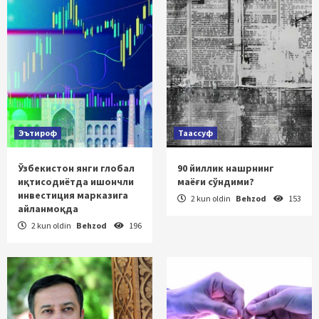
Эътироф
Таассуф
Ўзбекистон янги глобал
90 йиллик нашрнинг
иқтисодиётда ишончли
маёғи сўндими?
инвестиция марказига
2 kun oldin
Behzod
153
айланмоқда
2 kun oldin
Behzod
196