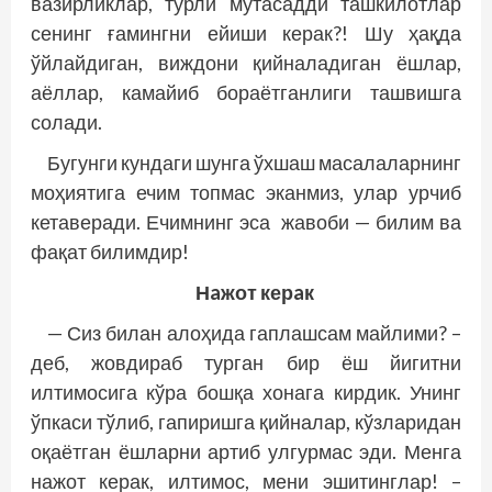
вазирликлар, турли мутасадди ташкилотлар
сенинг ғамингни ейиши керак?! Шу ҳақда
ўйлайдиган, виждони қийналадиган ёшлар,
аёллар, камайиб бораётганлиги ташвишга
солади.
Бугунги кундаги шунга ўхшаш масалаларнинг
моҳиятига ечим топмас эканмиз, улар урчиб
кетаверади. Ечимнинг эса жавоби — билим ва
фақат билимдир!
Нaжот керaк
— Сиз билан алоҳида гаплашсам майлими? –
деб, жовдираб турган бир ёш йигитни
илтимосига кўра бошқа хонага кирдик. Унинг
ўпкаси тўлиб, гапиришга қийналар, кўзларидан
оқаётган ёшларни артиб улгурмас эди. Менга
нажот керак, илтимос, мени эшитинглар! –