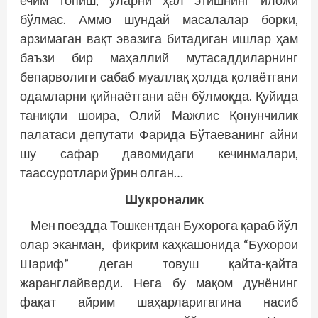
ечим топиш, уларни ҳал этишнинг иложи
бўлмас. Аммо шундай масалалар борки,
арзимаган вақт эвазига битадиган ишлар ҳам
баъзи бир маҳаллий мутасаддиларнинг
бепарволиги сабаб муаллақ ҳолда қолаётгани
одамларни қийнаётгани аён бўлмоқда. Қуйида
таниқли шоира, Олий Мажлис Қонунчилик
палатаси депутати Фарида Бўтаеванинг айни
шу сафар давомидаги кечинмалари,
таассуротлари ўрин олган…
Шукрон
a
лик
Мен поездда Тошкентдан Бухорога қараб йўл
олар эканман, фикрим каҳкашонида “Бухорои
Шариф” деган товуш қайта-қайта
жаранглайверди. Нега бу мақом дунёнинг
фақат айрим шаҳарларигагина насиб