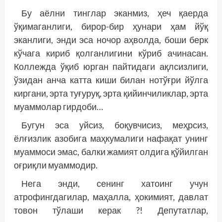
Бу аёлни тинглар эканмиз, ҳеч қаерда
ўқимаганлиги, бирор-бир ҳунари ҳам йўқ
эканлиги, энди эса ночор аҳволда, боши берк
кўчага кириб қолганлигини кўриб ачинасан.
Коллежда ўқиб юрган пайтидаги ақлсизлиги,
ўзидан анча катта киши билан нотўғри йўлга
киргани, эрта туғуруқ, эрта қийинчиликлар, эрта
муаммолар гирдоби…
Бугун эса уйсиз, боқувчисиз, меҳрсиз,
ёлғизлик азобига маҳкумалиги нафақат унинг
муаммоси эмас, балки жамият олдига қўйилган
оғриқли муаммодир.
Нега энди, сенинг хатоинг учун
атрофингдагилар, маҳалла, ҳокимият, давлат
товон тўлаши керак ?! Депутатлар,