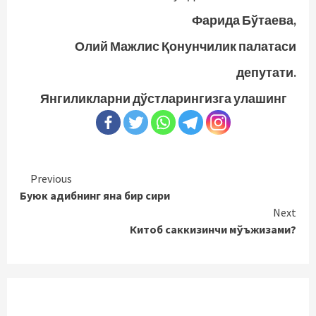
Фарида Бўтаева,
Олий Мажлис Қонунчилик палатаси
депутати.
Янгиликларни дўстларингизга улашинг
Continue
Previous
Буюк адибнинг яна бир сири
Reading
Next
Китоб саккизинчи мўъжизами?