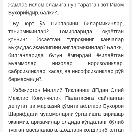
жамлаб ислом оламига нур таратган зот Имом
Бухорийдир, балки?..
Бу юрт ўз Пирларини билармикинлар,
танирмикинлар? Томирларида оқаётган
қоннинг, босаётган тупроқнинг қанчалар
муқаддас эканлигини англармикинлар? Балки,
билганларида бугун ёмғирдай ёғилаётган
муаммолар, низолар, норизоликлар,
сабрсизликлар, хасад ва инсофсизликлар рўй
бермасмиди?..
Ўзбекистон Миллий Тикланиш ДПдан Олий
Мажлис Қонунчилик Палатасига сайланган
депутат ва марказий қўмита аёллари Бухорои
Шарифдаги муаммоларни ўрганишга киришар
эканмиз, аризачилар олдида кўндаланг бўлиб
турган масалалар аждодлари қолдириб кетган