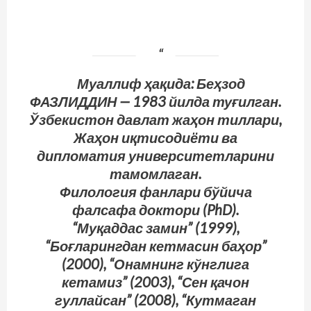
Муаллиф ҳақида: Беҳзод
ФАЗЛИДДИН — 1983 йилда туғилган.
Ўзбекистон давлат жаҳон тиллари,
Жаҳон иқтисодиёти ва
дипломатия университетларини
тамомлаган.
Филология фанлари бўйича
фалсафа доктори (PhD).
“Муқаддас замин” (1999),
“Боғларингдан кетмасин баҳор”
(2000), “Онамнинг кўнглига
кетамиз” (2003), “Сен қачон
гуллайсан” (2008), “Кутмаган