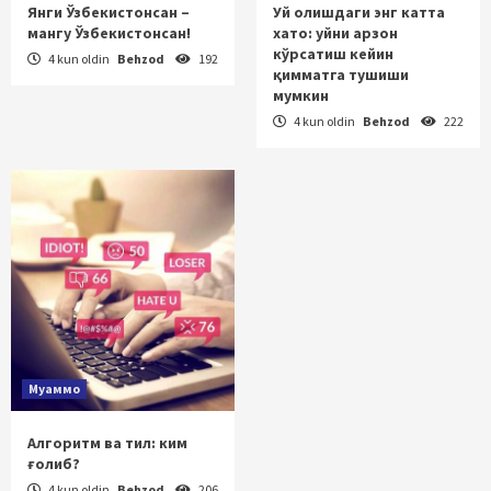
Янги Ўзбекистонсан –
Уй олишдаги энг катта
мангу Ўзбекистонсан!
хато: уйни арзон
кўрсатиш кейин
4 kun oldin
Behzod
192
қимматга тушиши
мумкин
4 kun oldin
Behzod
222
Муаммо
Алгоритм ва тил: ким
ғолиб?
4 kun oldin
Behzod
206