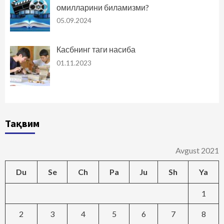
омилларини биламизми?
05.09.2024
Касбнинг таги насиба
01.11.2023
Тақвим
Avgust 2021
Du
Se
Ch
Pa
Ju
Sh
Ya
1
2
3
4
5
6
7
8