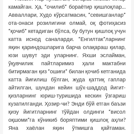
камайган. Ҳа, “очилиб” бораётир қишлоқлар…
Авваллари, Худо кўрсатмасин, “севишганлар”
ота-онаси розилигини олмай, оқ фотиҳасиз
“қочиб” кетадиган бўлса, бу бутун қишлоқ учун
катта иснод саналарди. “Енгилтак”ларнинг
яқин қариндошларига барча олақараш қилар,
юзи шувут эди уларнинг. Яхши эслайман,
ўқувчилик пайтларимиз ҳали мактабни
битирмаган қиз “ошиғи” билан қочиб кетганида
катта йиғилиш бўлган, жуда қаттиқ гаплар
айтилган, шундан кейин шўх-шаддод йигит-
қизларнинг юриш-туришида кескин ўзгариш
кузатилганди. Ҳозир-чи? Энди бўй етган баъзи
қизу йигитларнинг тўйдан олдинги “висол
оқшоми”га кўникиб боряптими қишлоқ аҳли?
Яна хаё­лан яқин ўтмишга қайтаман.