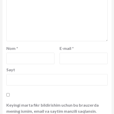
Nom
*
E-mail
*
Sayt
Keyingi marta fikr bildirishim uchun bu brauzerda
mening ismim, email va saytim manzili saqlansin.