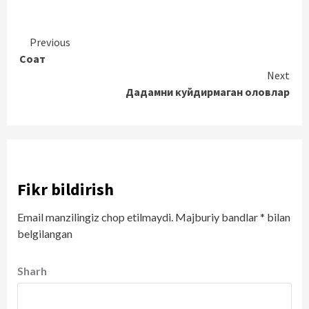
Continue
Previous
Соат
Reading
Next
Дадамни куйдирмаган оловлар
Fikr bildirish
Email manzilingiz chop etilmaydi.
Majburiy bandlar
*
bilan
belgilangan
Sharh