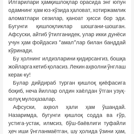
Илгарилари ҳамқишлоқлар орасида энг юпун
одамнинг ҳам юз-кўзида ҳаловат, хотиржамлик
аломатлари сезилар, қаноат ҳисси бор эди.
Бугунги қиш­лоқликлар шошгани-шошган.
Афсуски, айтиб ўтилганидек, улар икки дунёси
учун ҳам фойдасиз “амал”лар билан банддай
кўринади.
Бу ҳолнинг илдизларини қидирсангиз, бошқа
жойларга кетиб қоласиз. Лекин аҳволни ўнглаш
керак-ку!
Булар дийдираб турган қишлоқ қиёфасига
боқиб, неча йиллар олдин хаёлдан ўтган узуқ-
юлуқ мулоҳазалар.
Афсуски, аҳвол ҳали ҳам ўшандай.
Назаримда, бугунги қишлоқ содда ва ғўр,
устига-устак, илмсиз, бўш-баёвлиги туфайли
ҳеч иши ўнгланмаётган, шу ҳолида ўзини ҳам,