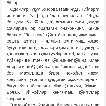
бўлар…
Одамлар нуқул бозордан гапиради. Тўйларга
янги-янги “урф-одат”лар қўшилган. “Жуда
бошқача тўй бўлди-да”, оғзининг суви қочади
сочларига оқ оралаган онахоннинг. Кейин
билсам, “бошқача” тўйга бир эмас, икки эмас,
бешта “артист” – яллачи келганмиш. Ажаб,
бугунги қишлоқ кексалари ҳам данғир-дун­ғурга
ҳавасманд. Улар ҳам гумбурлатиб, эл кўзи учун
тўй бериш иштиёқида. Қўшнининг қўшни билан
деярли иши йўқ бўлса ҳам, “иш юзасидан” иши
бор. Маҳаллада бирон ноқобил чиқса,
ковушини тўғрилаб қўядиган оқсоқолларнинг
бугун ўз набирасига сўзи ўтадими, йўқми…
Ерлар, уй-жойлар кенгайган, кўнгиллар
кичрайган.
“Нексия”лар кўпайган, беғараз хизматчилар