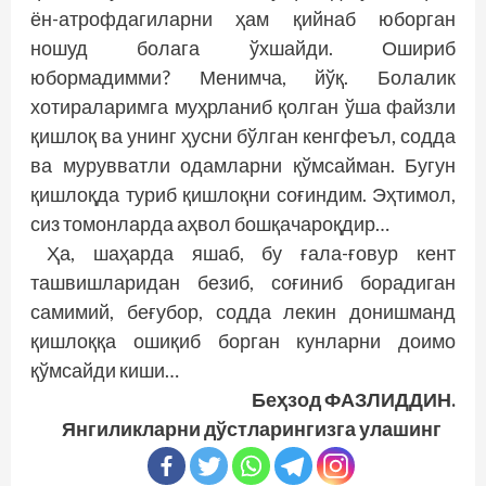
ён-атрофдагиларни ҳам қийнаб юборган
ношуд болага ўхшайди. Ошириб
юбормадимми? Менимча, йўқ. Болалик
хотираларимга муҳрланиб қолган ўша файзли
қишлоқ ва унинг ҳусни бўлган кенгфеъл, содда
ва мурувватли одамларни қўмсайман. Бугун
қиш­лоқда туриб қишлоқни соғиндим. Эҳтимол,
сиз томонларда аҳвол бошқачароқдир…
Ҳа, шаҳарда яшаб, бу ғала-ғовур кент
ташвишларидан безиб, соғиниб борадиган
самимий, беғубор, содда лекин донишманд
қишлоққа ошиқиб борган кунларни доимо
қўмсайди киши…
Беҳзод ФАЗЛИДДИН.
Янгиликларни дўстларингизга улашинг