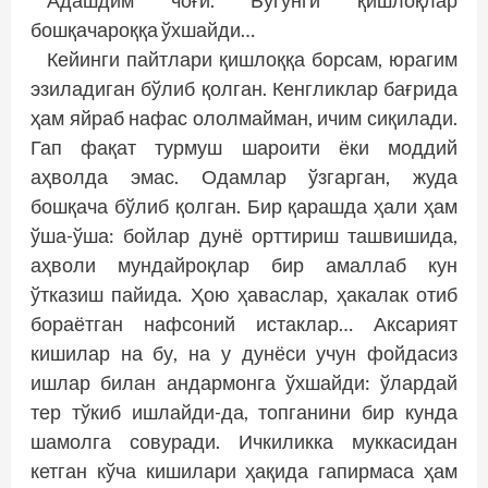
Адашдим чоғи. Бугунги қишлоқлар
бошқачароққа ўхшайди…
Кейинги пайтлари қишлоққа борсам, юрагим
эзиладиган бўлиб қолган. Кенгликлар бағрида
ҳам яйраб нафас ололмайман, ичим сиқилади.
Гап фақат турмуш шароити ёки моддий
аҳволда эмас. Одамлар ўзгарган, жуда
бошқача бўлиб қолган. Бир қарашда ҳали ҳам
ўша-ўша: бойлар дунё орттириш ташвишида,
аҳволи мундайроқлар бир амаллаб кун
ўтказиш пайида. Ҳою ҳаваслар, ҳакалак отиб
бораётган нафсоний истаклар… Аксарият
кишилар на бу, на у дунёси учун фойдасиз
ишлар билан андармонга ўхшайди: ўлардай
тер тўкиб ишлайди-да, топганини бир кунда
шамолга совуради. Ичкиликка муккасидан
кетган кўча кишилари ҳақида гапирмаса ҳам