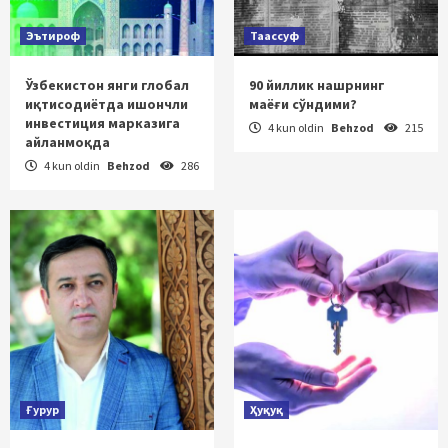
Эътироф
Таассуф
Ўзбекистон янги глобал
90 йиллик нашрнинг
иқтисодиётда ишончли
маёғи сўндими?
инвестиция марказига
4 kun oldin
Behzod
215
айланмоқда
4 kun oldin
Behzod
286
Ғурур
Ҳуқуқ