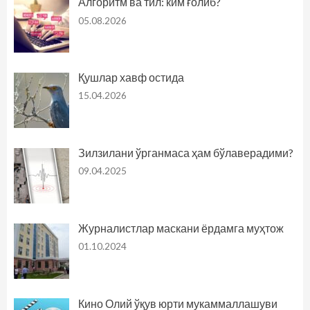
Алгоритм ва тил: ким ғолиб?
05.08.2026
Қушлар хавф остида
15.04.2026
Зилзилани ўрганмаса ҳам бўлаверадими?
09.04.2025
Журналистлар маскани ёрдамга муҳтож
01.10.2024
Кино Олий ўқув юрти мукаммаллашуви