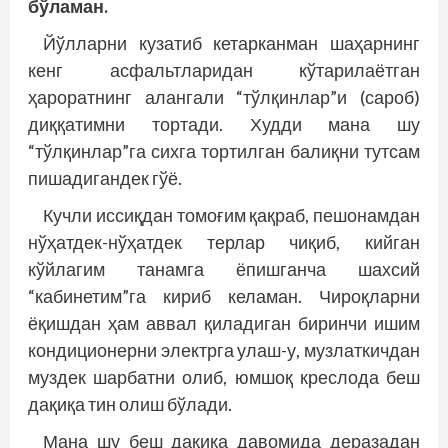
бўламан.
Йўлларни кузатиб кетарканман шаҳарнинг
кенг асфальтларидан кўтарилаётган
ҳароратнинг алангали “тўлқинлар”и (сароб)
диққатимни тортади. Худди мана шу
“тўлқинлар”га сихга тортилган балиқни тутсам
пишадигандек гўё.
Кучли иссиқдан томоғим қақраб, пешонамдан
нўҳатдек-нўҳатдек терлар чиқиб, кийган
кўйлагим танамга ёпишганча шахсий
“кабинетим”га кириб келаман. Чироқларни
ёқишдан ҳам аввал қиладиган биринчи ишим
кондиционерни электрга улаш-у, музлаткичдан
муздек шарбатни олиб, юмшоқ креслода беш
дақиқа тин олиш бўлади.
Мана шу беш дақиқа давомида деразадан