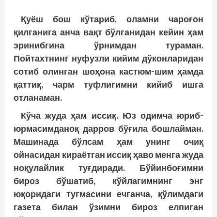
Қуёш бош кўтариб, оламни чароғон
қилганига анча вақт бўлганидан кейин ҳам
эринибгина ўрнимдан тураман.
Пойтахтнинг нуфузли кийим дўконларидан
сотиб олинган шоҳона кас­тюм-шим ҳамда
қаттиқ, чарм туфлигимни кийиб ишга
отланаман.
Кўча жуда ҳам иссиқ. Юз одимча юриб-
юрмасимданоқ дарров бўғила бош­лайман.
Машинада бўлсам ҳам унинг очиқ
ойнасидан кираётган иссиқ ҳаво менга жуда
ноқулайлик туғдиради. Бў­йинбоғимни
бироз бўшатиб, кўйлагимнинг энг
юқоридаги тугмасини ечганча, қўлимдаги
газета билан ўзимни бироз елпиган