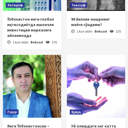
Эътироф
Таассуф
Ўзбекистон янги глобал
90 йиллик нашрнинг
иқтисодиётда ишончли
маёғи сўндими?
инвестиция марказига
1 kun oldin
Behzod
135
айланмоқда
1 kun oldin
Behzod
176
Ғурур
Ҳуқуқ
Янги Ўзбекистонсан –
Уй олишдаги энг катта