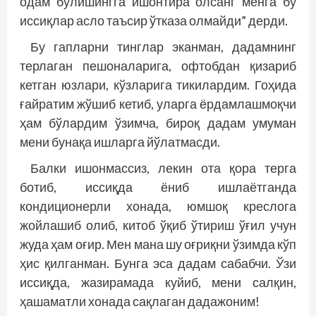
одам бўлишингга ишонтира олсанг менга бу
иссиқлар асло таъсир ўтказа олмайди” дерди.
Бу гапларни тинглар эканман, дадамнинг
терлаган пешоналарига, офтобдан қизариб
кетган юзлари, кўзларига тикилардим. Гоҳида
ғайратим жўшиб кетиб, уларга ёрдамлашмоқчи
ҳам бўлардим ўзимча, бироқ дадам умуман
мени бунақа ишларга йўлатмасди.
Балки ишонмассиз, лекин ота қора терга
ботиб, иссиқда ёниб ишлаётганда
кондиционерли хонада, юмшоқ креслога
жойлашиб олиб, китоб ўқиб ўтириш ўғил учун
жуда ҳам оғир. Мен мана шу оғриқни ўзимда кўп
ҳис қилганман. Бунга эса дадам сабабчи. Ўзи
иссиқда, жазирамада куйиб, мени салқин,
ҳашаматли хонада сақлаган дадажоним!