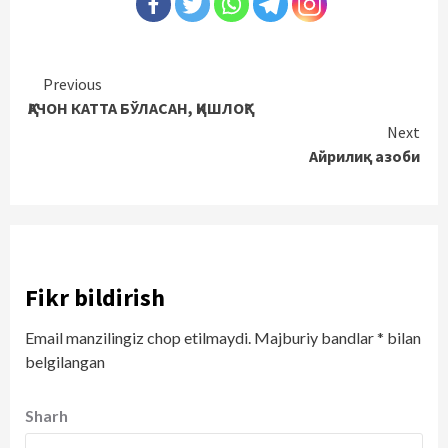
Continue
Previous
ҚАЧОН КАТТА БЎЛАСАН, ҚИШЛОҚ?
Reading
Next
Айрилиқ азоби
Fikr bildirish
Email manzilingiz chop etilmaydi.
Majburiy bandlar
*
bilan
belgilangan
Sharh