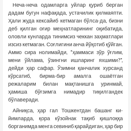
Неча-неча одамларга уйлар қуриб берган
дадам бугун нафақада, устачилик қилмаяпти.
Ҳали жуда кексайиб кетмаган бўлса-да, бизни
деб қилган оғир меҳнатларининг оқибатида,
оловли кунларда тинимсиз чеккан заҳматлари
изсиз кетмаган. Соғлигини анча йўқотиб қўйган.
Аммо сира нолимайди, “ҳаммаси зўр ўғлим,
мени ўйлама, ўзингни ишларинг яхшими?”,
дейди ҳар сафар. Ўзимни қанчалик хурсанд
кўрсатиб, бирма-бир амалга ошаётган
режаларим билан мақтанишга уринмай,
ҳамиша бўғзимга нимадир тиқилгандек
бўлаверади.
Айниқса, ҳар гал Тошкентдан башанг ки­
йимларда, қора кўзойнак тақиб қишлоққа
борганимда менга севиниб қарайдиган, ҳар бир