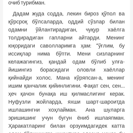
очиб турибман.
Дадам жуда содда, лекин бироз қўпол ва
қўрсроқ бўлсаларда, оддий сўзлар билан
одамни ўйлантирадиган, чуқур хаёлга
толдирадиган гапларни айтарди. Менинг
юқоридаги саволларимга ҳам: “ўғлим, бу
иссиқлар нима бўпти. Мени сизларнинг
келажагингиз, қандай одам бўлиб улға­
йишингиз борасидаги оловли хаёллар
қийнайди холос. Мана кўряпсан-а, менинг
ишим қанчалик қийинлигини. Фақат сен, сен…
ҳеч қачон бунақа иш қилмаслигинг керак.
Нуфузли жойларда, яхши шарт-шароитда
ишлашингни хоҳлайман. Ана шуларга
эришишинг учун бугун ёниб ишлаяпман.
Ҳаракатларинг билан орзуимдагидек катта