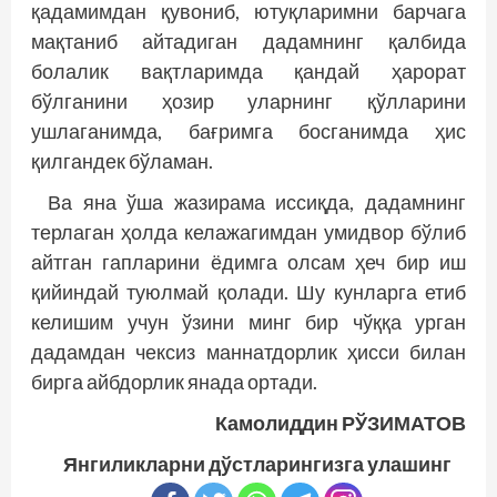
қадамимдан қувониб, ютуқларимни барчага
мақтаниб айтадиган дадамнинг қалбида
болалик вақтларимда қандай ҳарорат
бўлганини ҳозир уларнинг қўлларини
ушлаганимда, бағримга босганимда ҳис
қилгандек бўламан.
Ва яна ўша жазирама иссиқда, дадамнинг
терлаган ҳолда келажагимдан умидвор бўлиб
айтган гапларини ёдимга олсам ҳеч бир иш
қийиндай туюлмай қолади. Шу кунларга етиб
келишим учун ўзини минг бир чўққа урган
дадамдан чексиз маннатдорлик ҳисси билан
бирга айбдорлик янада ортади.
Камолиддин РЎЗИМАТОВ
Янгиликларни дўстларингизга улашинг