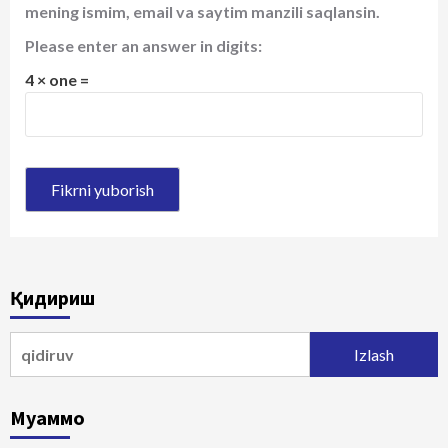
mening ismim, email va saytim manzili saqlansin.
Please enter an answer in digits:
4 × one =
Қидириш
Qidirshish:
Муаммо