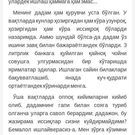
улардек ишлаш ҳаммага ҳам эмас…
Менинг дадам ҳам қурувчи уста бўлган. У
вақтларда кунлар ҳозиргидан ҳам кўра узунроқ,
ҳозиргидан ҳам кўра иссиқроқ бўларди
назаримда. Аммо шундай бўлса-да дадам ўз
ишини завқ билан бажараётгандек бўларди. 3
литрлик банкага қуйилган қайноқ чойни
совушга улгурмасидан бир кўтаришда
яримлатар эдилар. Ишлаган сайин билаклари
бақувватлашиб, янада куч-қудрати
ортаётгандек кўринарди менга.
Ўша вақтларда оппоқ кийимларни кийиб
олиб, дадамнинг гапи билан сояга туриб
олганча уларга савол берардим: дадажон, бу
жазирама иссиқлар сизни куйдирмайдими?
Бемалол ишлайверасиз-а. Мен зўрға кўзимни