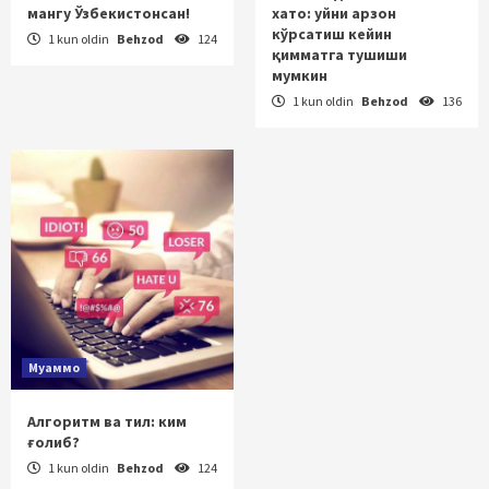
мангу Ўзбекистонсан!
хато: уйни арзон
кўрсатиш кейин
1 kun oldin
Behzod
124
қимматга тушиши
мумкин
1 kun oldin
Behzod
136
Муаммо
Алгоритм ва тил: ким
ғолиб?
1 kun oldin
Behzod
124