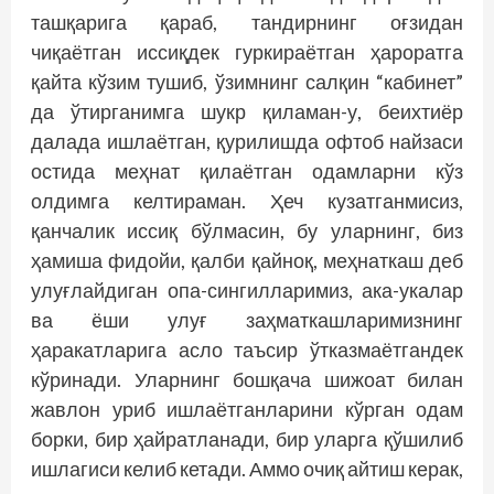
ташқарига қараб, тандирнинг оғзидан
чиқаётган иссиқдек гуркираётган ҳароратга
қайта кўзим тушиб, ўзимнинг салқин “кабинет”
да ўтирганимга шукр қиламан-у, беихтиёр
далада ишлаётган, қурилишда офтоб найзаси
остида меҳнат қилаётган одамларни кўз
олдимга келтираман. Ҳеч кузатганмисиз,
қанчалик иссиқ бўлмасин, бу уларнинг, биз
ҳамиша фидойи, қалби қайноқ, меҳнаткаш деб
улуғлайдиган опа-сингилларимиз, ака-укалар
ва ёши улуғ заҳматкашларимизнинг
ҳаракатларига асло таъсир ўтказмаётгандек
кўринади. Уларнинг бошқача шижоат билан
жавлон уриб ишлаётганларини кўрган одам
борки, бир ҳайратланади, бир уларга қўшилиб
ишлагиси келиб кетади. Аммо очиқ айтиш керак,