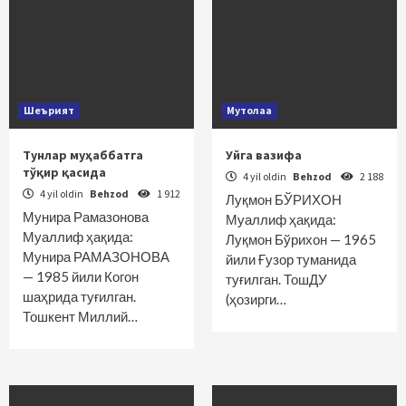
Шеърият
Мутолаа
Тунлар муҳаббатга
Уйга вазифа
тўқир қасида
4 yil oldin
Behzod
2 188
4 yil oldin
Behzod
1 912
Луқмон БЎРИХОН
Мунира Рамазонова
Муаллиф ҳақида:
Муаллиф ҳақида:
Луқмон Бўрихон — 1965
Мунира РАМАЗОНОВА
йили Ғузор туманида
— 1985 йили Когон
туғилган. ТошДУ
шаҳрида туғилган.
(ҳозирги…
Тошкент Миллий…