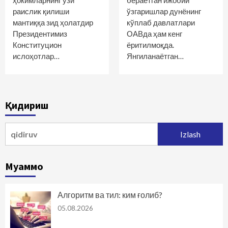
ҳокимларнинг ўзи
бераётган ижобий
раислик қилиши
ўзгаришлар дунёнинг
мантиққа зид ҳолатдир
кўплаб давлатлари
Президентимиз
ОАВда ҳам кенг
Конституцион
ёритилмоқда.
ислоҳотлар…
Янгиланаётган…
Қидириш
Qidirshish:
Муаммо
Алгоритм ва тил: ким ғолиб?
05.08.2026