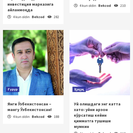
инвестиция марказига
4 kun oldin
Behzod
210
айланмоқда
4 kun oldin
Behzod
282
Ғурур
Ҳуқуқ
Янги Ўзбекистонсан –
Уй олишдаги энг катта
мангу Ўзбекистонсан!
хато: уйни арзон
кўрсатиш кейин
4 kun oldin
Behzod
188
қимматга тушиши
мумкин