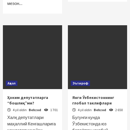
мезон…
Аҳвол
Эътироф
Ҳоким депутатларга
Янги Ўзбекистоннинг
“бошлиқ”ми?
глобал таклифлари
4 yil oldin
Behzod
1 701
4 yil oldin
Behzod
2 650
Халқ депутатлари
Бугунги кунда
маҳаллий Кенгашларига
Ўзбекистонда юз