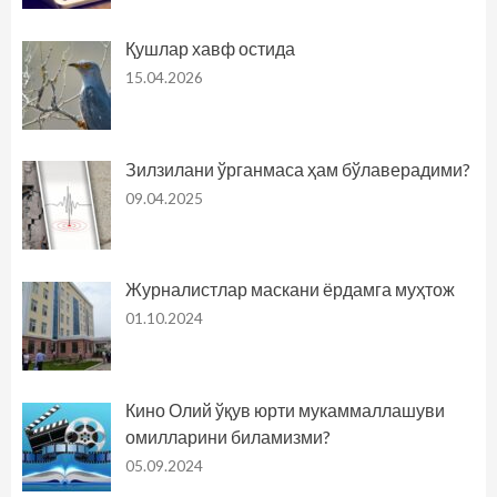
Қушлар хавф остида
15.04.2026
Зилзилани ўрганмаса ҳам бўлаверадими?
09.04.2025
Журналистлар маскани ёрдамга муҳтож
01.10.2024
Кино Олий ўқув юрти мукаммаллашуви
омилларини биламизми?
05.09.2024