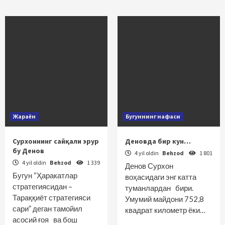
Жараён
Бугуннинг нафаси
Сурхоннинг сайқали эрур
Деновда бир кун…
бу Денов
4 yil oldin
Behzod
1 801
4 yil oldin
Behzod
1 339
Денов Сурхон
Бугун “Ҳаракатлар
воҳасидаги энг катта
стратегиясидан –
туманлардан бири.
Тараққиёт стратегияси
Умумий майдони 752,8
сари” деган тамойил
квадрат километр ёки…
асосий ғоя ва бош