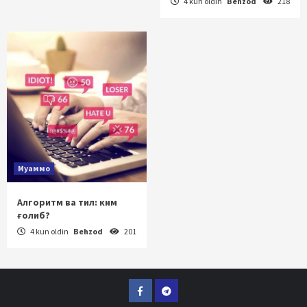
4 kun oldin
Behzod
218
Муаммо
Алгоритм ва тил: ким
ғолиб?
4 kun oldin
Behzod
201
Facebook
Telegram