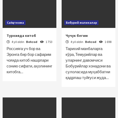
Саёҳатнома
Бобурий маликалар
Туркияда китоб
Чучук бегим
4 yil oldin
Behzod
1 753
4 yil oldin
Behzod
1 698
Россияга уч бор ва
Тарихий манбаларга
Эронга бир бор сафарим
кўра, Темурийлар ва
чоғида китоб нашрлари
уларнинг давомчиси
сонию сифати, аҳолининг
Бобурийлар хонадони ва
китобга…
сулоласида муҳаббатни
қадрлаш туйғуси жуда…