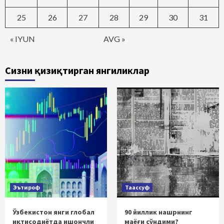
25
26
27
28
29
30
31
« IYUN
AVG »
Сизни қизиқтирган янгиликлар
Эътироф
Таассуф
Ўзбекистон янги глобал
90 йиллик нашрнинг
иқтисодиётда ишончли
маёғи сўндими?