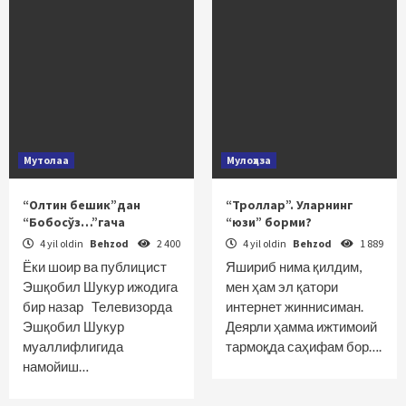
Мутолаа
Мулоҳаза
“Олтин бешик”дан
“Троллар”. Уларнинг
“Бобосўз…”гача
“юзи” борми?
4 yil oldin
Behzod
2 400
4 yil oldin
Behzod
1 889
Ёки шоир ва публицист
Яшириб нима қилдим,
Эшқобил Шукур ижодига
мен ҳам эл қатори
бир назар Телевизорда
интернет жиннисиман.
Эшқобил Шукур
Деярли ҳамма ижтимоий
муаллифлигида
тармоқда саҳифам бор….
намойиш…