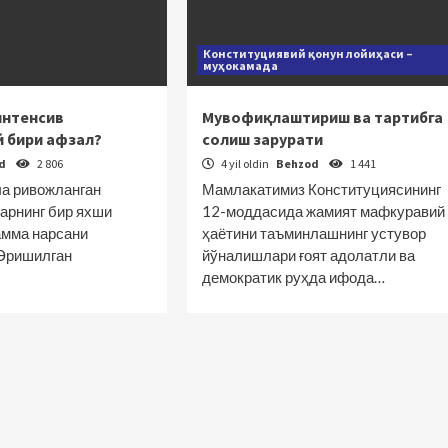
Конституциявий қонун лойиҳаси –
муҳокамада
интенсив
Мувофиқлаштириш ва тартибга
й бири афзал?
солиш зарурати
od
2 806
4 yil oldin
Behzod
1 441
ча ривожланган
Мамлакатимиз Конституциясининг
арнинг бир яхши
12-моддасида жамият мафкуравий
амма нарсани
ҳаётини таъминлашнинг устувор
 Эришилган
йўналишлари ғоят адолатли ва
демократик руҳда ифода…