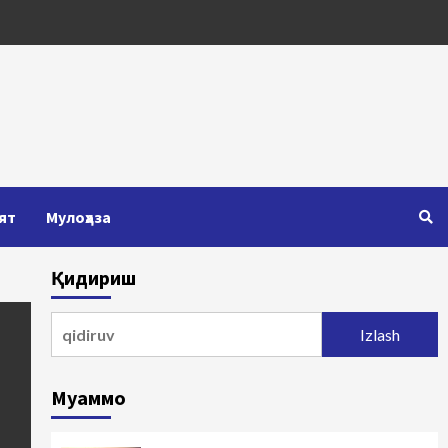
ят
Мулоҳаза
Қидириш
Qidirshish:
Муаммо