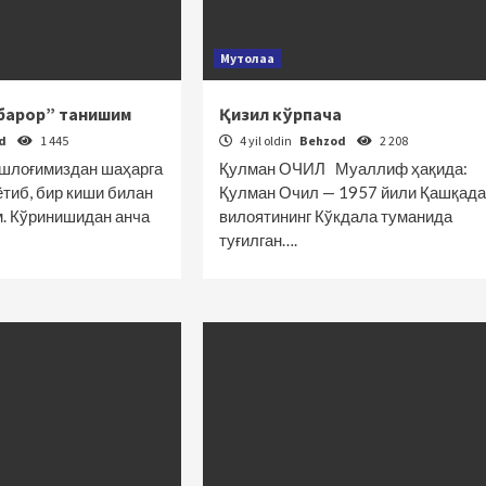
Мутолаа
тбарор” танишим
Қизил кўрпача
od
1 445
4 yil oldin
Behzod
2 208
ишлоғимиздан шаҳарга
Қулман ОЧИЛ Муаллиф ҳақида:
ётиб, бир киши билан
Қулман Очил — 1957 йили Қашқада
. Кўринишидан анча
вилоятининг Кўкдала туманида
туғилган….