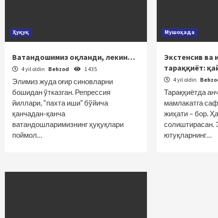
Ҳуқуқ
Мушоҳада
Ватандошимиз оқланди, лекин…
Экстенсив ва 
тараққиёт: қа
4 yil oldin
Behzod
1 435
4 yil oldin
Behz
Элимиз жуда оғир синовларни
бошидан ўтказган. Репрессия
Тараққиётда ан
йиллари, “пахта иши” бўйича
мамлакатга саф
қанчадан-қанча
жиҳати – бор. Ҳ
ватандошларимизнинг ҳуқуқлари
солиштирасан.
поймол…
ютуқларнинг…