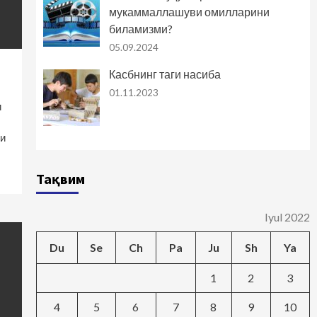
мукаммаллашуви омилларини
биламизми?
05.09.2024
Касбнинг таги насиба
01.11.2023
и
и
Тақвим
Iyul 2022
Du
Se
Ch
Pa
Ju
Sh
Ya
1
2
3
4
5
6
7
8
9
10