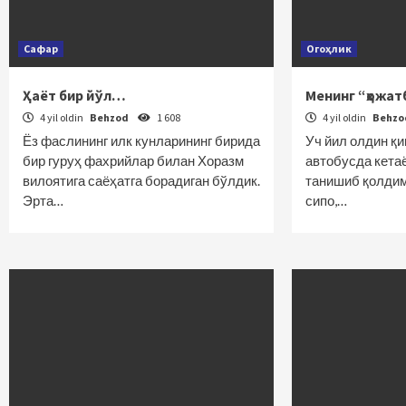
Сафар
Огоҳлик
Ҳаёт бир йўл…
Менинг “ҳожа
4 yil oldin
Behzod
1 608
4 yil oldin
Behz
Ёз фаслининг илк кунларининг бирида
Уч йил олдин қ
бир гуруҳ фахрийлар билан Хоразм
автобусда кета
вилоятига саёҳатга борадиган бўлдик.
танишиб қолдим
Эрта…
сипо,…