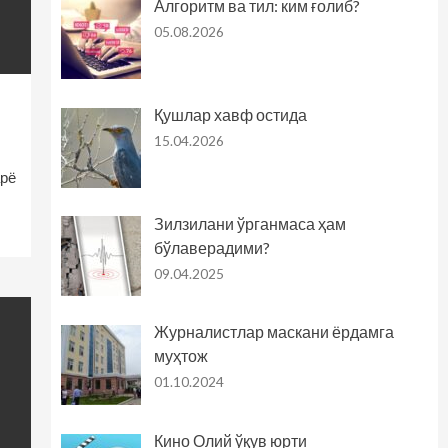
Алгоритм ва тил: ким ғолиб?
05.08.2026
Қушлар хавф остида
15.04.2026
рё
Зилзилани ўрганмаса ҳам
бўлаверадими?
09.04.2025
Журналистлар маскани ёрдамга
муҳтож
01.10.2024
Кино Олий ўқув юрти