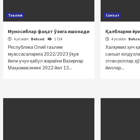
Таълим
Санъат
Муносиблар фақат ўзига ишонади
Қалбларни ёр
4 yil oldin
Behzod
1 724
4 yil oldin
Behz
Республика Олий таълим
Халқимиз ҳеч қ
муассасаларига 2022/2023 ўқув
санъат юлдузла
йили учун қабул жараёни Вазирлар
этган роллар, қ
Маҳкамасининг 2022 йил 13…
йиллар…