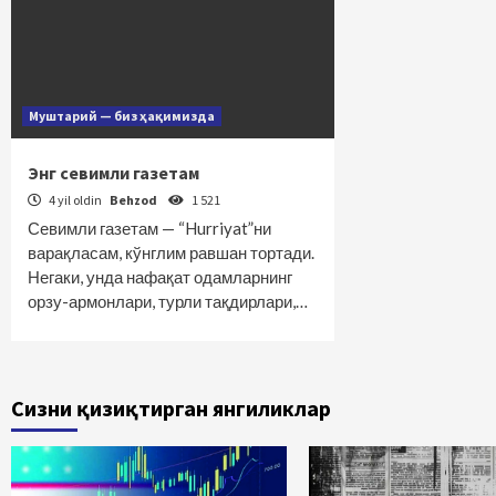
Муштарий — биз ҳақимизда
Энг севимли газетам
4 yil oldin
Behzod
1 521
Севимли газетам — “Hurriyat”ни
варақласам, кўнг­лим равшан тортади.
Негаки, унда нафақат одамларнинг
орзу-армонлари, турли тақдирлари,…
Сизни қизиқтирган янгиликлар