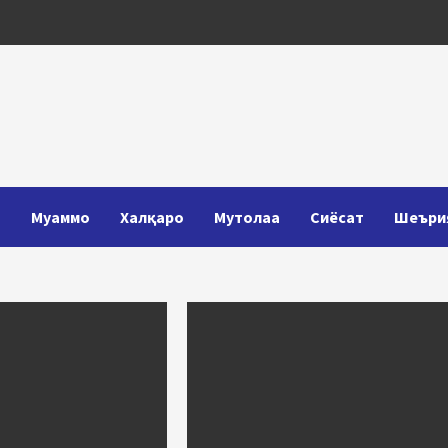
Т
Муаммо
Халқаро
Мутолаа
Сиёсат
Шеъри