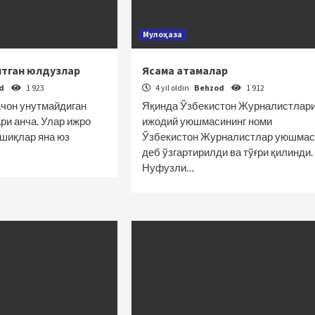
Мулоҳаза
итган юлдузлар
Ясама атамалар
od
1 923
4 yil oldin
Behzod
1 912
ачон унутмайдиган
Яқинда Ўзбекистон Журналистлар
ри анча. Улар ижро
ижодий уюшмасининг номи
ўшиқлар яна юз
Ўзбекистон Журналистлар уюшмас
деб ўзгартирилди ва тўғри қилинди.
Нуфузли…