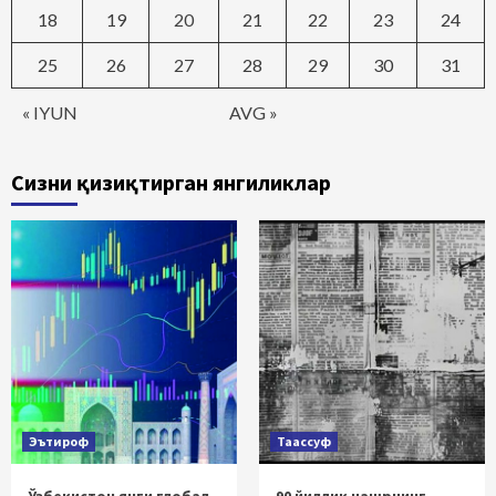
18
19
20
21
22
23
24
25
26
27
28
29
30
31
« IYUN
AVG »
Сизни қизиқтирган янгиликлар
Эътироф
Таассуф
Ўзбекистон янги глобал
90 йиллик нашрнинг