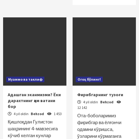
Муаммо ва таклиф
Огоҳ бўлинг!
Адашган эканмизми? Ёки
Фирибгарнинг тузоғи
дарахтнинг ҳам ватани
4 yil oldin
Behzod
бор
12 142
4 yil oldin
Behzod
1 453
Ота-боболаримиз
Қишлоқдан Гулистон
фирибгар ва ёлғончи
шаҳрининг 4-мавзесига
одамни кўришса,
кўчиб келган кунлар
ўзларини кўрмаганга