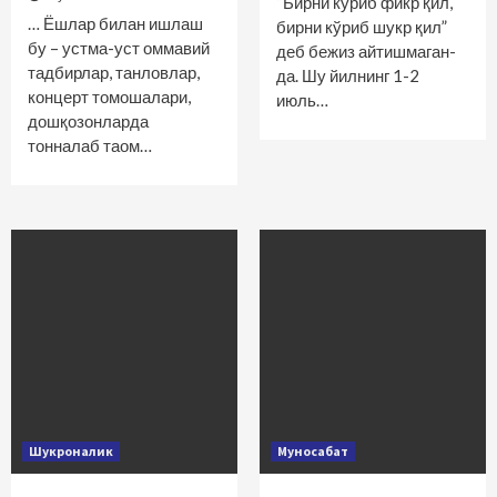
“Бирни кўриб фикр қил,
… Ёшлар билан ишлаш
бирни кўриб шукр қил”
бу – устма-уст оммавий
деб бежиз айтишмаган-
тадбирлар, танловлар,
да. Шу йилнинг 1-2
концерт томошалари,
июль…
дош­қозонларда
тонналаб таом…
Шукроналик
Муносабат