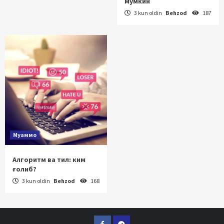
мумкин
3 kun oldin
Behzod
187
Муаммо
Алгоритм ва тил: ким
ғолиб?
3 kun oldin
Behzod
168
Facebook
Telegram