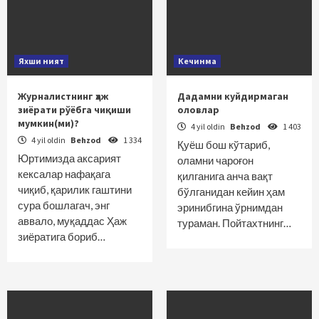
Яхши ният
Кечинма
Журналистнинг ҳаж
Дадамни куйдирмаган
зиёрати рўёбга чиқиши
оловлар
мумкин(ми)?
4 yil oldin
Behzod
1 403
4 yil oldin
Behzod
1 334
Қуёш бош кўтариб,
Юртимизда аксарият
оламни чароғон
кексалар нафақага
қилганига анча вақт
чиқиб, қарилик гаштини
бўлганидан кейин ҳам
сура бошлагач, энг
эринибгина ўрнимдан
аввало, муқаддас Ҳаж
тураман. Пойтахтнинг…
зиёратига бориб…