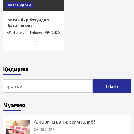
Қалб нидоси
Ватан бир бутундир,
Ватан ягона
4 yil oldin
Behzod
1 420
…
Қидириш
Qidirshish:
Муаммо
Алгоритм ва тил: ким ғолиб?
05.08.2026