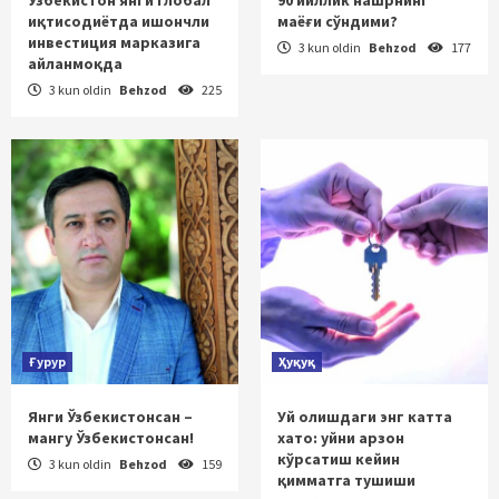
иқтисодиётда ишончли
маёғи сўндими?
инвестиция марказига
3 kun oldin
Behzod
177
айланмоқда
3 kun oldin
Behzod
225
Ғурур
Ҳуқуқ
Янги Ўзбекистонсан –
Уй олишдаги энг катта
мангу Ўзбекистонсан!
хато: уйни арзон
кўрсатиш кейин
3 kun oldin
Behzod
159
қимматга тушиши