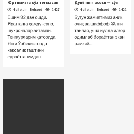
Юртимизга кўз тегмасин
Дунёнинг асоси — сўз
4 yil oldin
Behzod
1 427
4 yil oldin
Behzod
1 421
Ёшим 82 дан ошди.
Бугун жамиятимиз аниқ,
Яратганга ҳамду-сано,
очиқ ва шаффоф йўлни
шукроналар айтаман.
танлаб, ўша йўлда илғор
Тенгқурларим қаторида
одимлаб бораётган экан,
Янги Ўзбекистонда
рамзий…
кексалик гаштини
сураётганимдан…