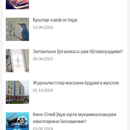
Қушлар хавф остида
15.04.2026
Зилзилани ўрганмаса ҳам бўлаверадими?
09.04.2025
Журналистлар маскани ёрдамга муҳтож
01.10.2024
Кино Олий ўқув юрти мукаммаллашуви
омилларини биламизми?
05.09.2024