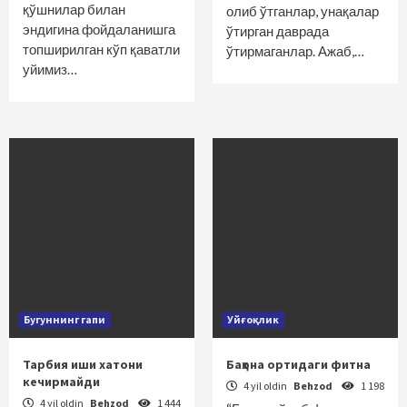
қўшнилар билан
олиб ўтганлар, унақалар
эндигина фойдаланишга
ўтирган даврада
топширилган кўп қаватли
ўтирмаганлар. Ажаб,…
уйимиз…
Бугуннинг гапи
Уйғоқлик
Тарбия иши хатони
Баҳона ортидаги фитна
кечирмайди
4 yil oldin
Behzod
1 198
4 yil oldin
Behzod
1 444