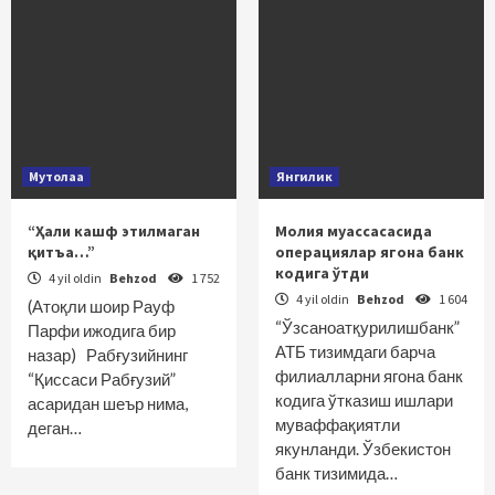
Мутолаа
Янгилик
“Ҳали кашф этилмаган
Молия муассасасида
қитъа…”
операциялар ягона банк
кодига ўтди
4 yil oldin
Behzod
1 752
4 yil oldin
Behzod
1 604
(Атоқли шоир Рауф
“Ўзсаноатқурилишбанк”
Парфи ижодига бир
АТБ тизимдаги барча
назар) Рабғузийнинг
филиалларни ягона банк
“Қиссаси Рабғузий”
кодига ўтказиш ишлари
асаридан шеър нима,
муваффақиятли
деган…
якунланди. Ўзбекистон
банк тизимида…