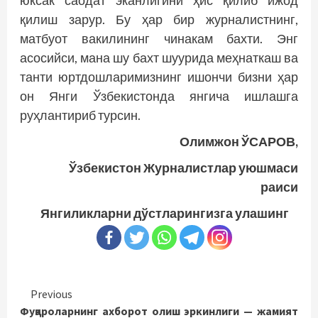
юксак саодат эканлигини ҳис қилиб ижод
қилиш зарур. Бу ҳар бир журналистнинг,
матбуот вакилининг чинакам бахти. Энг
асосийси, мана шу бахт шуурида меҳнаткаш ва
танти юртдошларимизнинг ишончи бизни ҳар
он Янги Ўзбекистонда янгича ишлашга
руҳлантириб турсин.
Олимжон ЎСАРОВ,
Ўзбекистон Журналистлар уюшмаси
раиси
Янгиликларни дўстларингизга улашинг
Continue
Previous
Фуқароларнинг ахборот олиш эркинлиги — жамият