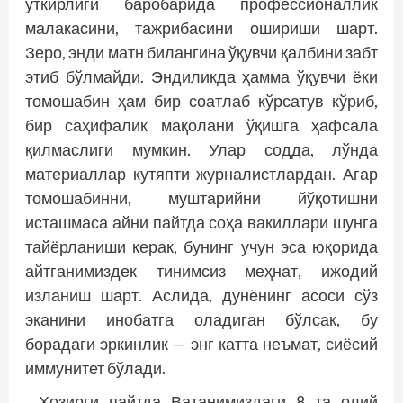
ўткирлиги баробарида профессионаллик
малакасини, тажрибасини ошириши шарт.
Зеро, энди матн билангина ўқувчи қалбини забт
этиб бўлмайди. Эндиликда ҳамма ўқувчи ёки
томошабин ҳам бир соатлаб кўрсатув кўриб,
бир саҳифалик мақолани ўқишга ҳафсала
қилмаслиги мумкин. Улар содда, лўнда
материаллар кутяпти журналистлардан. Агар
томошабинни, муштарийни йўқотишни
исташмаса айни пайтда соҳа вакиллари шунга
тайёрланиши керак, бунинг учун эса юқорида
айтганимиздек тинимсиз меҳнат, ижодий
изланиш шарт. Аслида, дунёнинг асоси сўз
эканини инобатга оладиган бўлсак, бу
борадаги эркинлик — энг катта неъмат, сиёсий
иммунитет бўлади.
Ҳозирги пайтда Ватанимиздаги 8 та олий