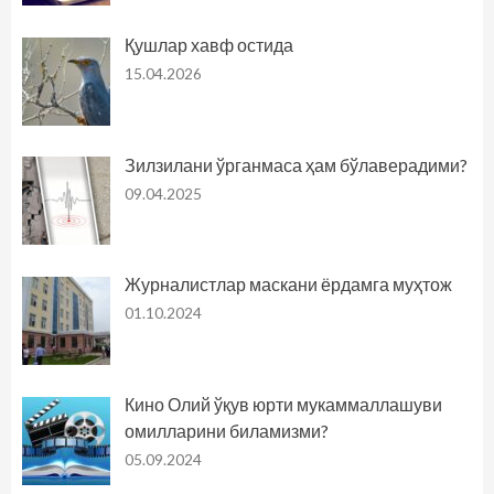
Қушлар хавф остида
15.04.2026
Зилзилани ўрганмаса ҳам бўлаверадими?
09.04.2025
Журналистлар маскани ёрдамга муҳтож
01.10.2024
Кино Олий ўқув юрти мукаммаллашуви
омилларини биламизми?
05.09.2024