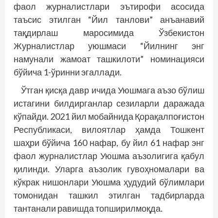
фаол журналистлари эътирофи асосида
таъсис этилган “Йил танлови” анъанавий
тақдирлаш маросимида Ўзбекистон
Журналистлар уюшмаси “Йилнинг энг
намунали жамоат ташкилоти” номинацияси
бўйича 1-ўринни эгаллади.
Ўтган қисқа давр ичида Уюшмага аъзо бўлиш
истагини билдирганлар сезиларли даражада
кўпайди. 2021 йил мобайнида Қорақалпоғистон
Республикаси, вилоятлар ҳамда Тошкент
шаҳри бўйича 160 нафар, бу йил 61 нафар энг
фаол журналистлар Уюшма аъзолигига қабул
қилинди. Уларга аъзолик гувоҳномалари ва
кўкрак нишонлари Уюшма ҳудудий бўлимлари
томонидан ташкил этилган тадбирларда
тантанали равишда топширилмоқда.