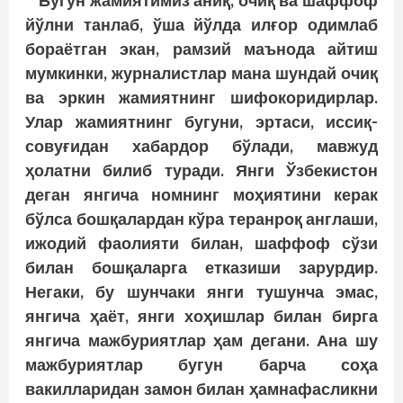
Бугун жамиятимиз аниқ, очиқ ва шаффоф
йўлни танлаб, ўша йўлда илғор одимлаб
бораётган экан, рамзий маънода айтиш
мумкинки, журналистлар мана шундай очиқ
ва эркин жамиятнинг шифокоридирлар.
Улар жамиятнинг бугуни, эртаси, иссиқ-
совуғидан хабардор бўлади, мавжуд
ҳолатни билиб туради. Янги Ўзбекистон
деган янгича номнинг моҳиятини керак
бўлса бошқалардан кўра теранроқ англаши,
ижодий фаолияти билан, шаффоф сўзи
билан бошқаларга етказиши зарурдир.
Негаки, бу шунчаки янги тушунча эмас,
янгича ҳаёт, янги хоҳишлар билан бирга
янгича мажбуриятлар ҳам дегани. Ана шу
мажбуриятлар бугун барча соҳа
вакилларидан замон билан ҳамнафасликни