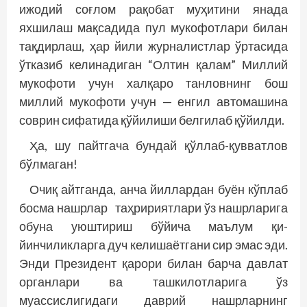
ижодий соғлом рақобат муҳитини янада
яхшилаш мақсадида пул мукофотлари билан
тақдирлаш, ҳар йили журналистлар ўртасида
ўтказиб келинадиган “Олтин қалам” Миллий
мукофоти учун халқаро танловнинг бош
миллий мукофоти учун — енгил автомашина
соврин сифатида қўйилиши белгилаб қўйилди.
Ҳа, шу пайтгача бундай қўллаб-қувватлов
бўлмаган!
Очиқ айтганда, анча йиллардан буён кўп­лаб
босма нашрлар таҳририятлари ўз нашрларига
обуна уюштириш бўйича маълум қи­
йинчиликларга дуч келишаётгани сир эмас эди.
Энди Президент қарори билан барча давлат
органлари ва ташкилотларига ўз
муассислигидаги даврий нашрларнинг