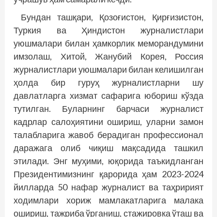
Бундан ташқари, Қозоғистон, Қирғизистон,
Туркия ва Ҳиндистон журналистлари
уюшмалари билан ҳамкорлик меморандумини
имзолаш, Хитой, Жанубий Корея, Россия
журналистлари уюшмалари билан келишилган
ҳолда бир гуруҳ журналистларни шу
давлатларга хизмат сафарига юбориш кўзда
тутилган. Буларнинг барчаси журналист
кадрлар салоҳиятини ошириш, уларни замон
талабларига жавоб берадиган профессионал
даражага олиб чиқиш мақсадида ташкил
этилади. Энг муҳими, юқорида таъкидланган
Президентимизнинг қарорида ҳам 2023-2024
йилларда 50 нафар журналист ва таҳририят
ходимлари хориж мамлакатларига малака
ошириш, тажриба ўрганиш, стажировка ўташ ва