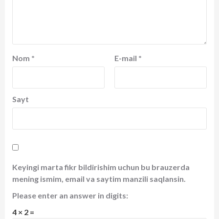
Nom
*
E-mail
*
Sayt
Keyingi marta fikr bildirishim uchun bu brauzerda
mening ismim, email va saytim manzili saqlansin.
Please enter an answer in digits:
4 × 2 =