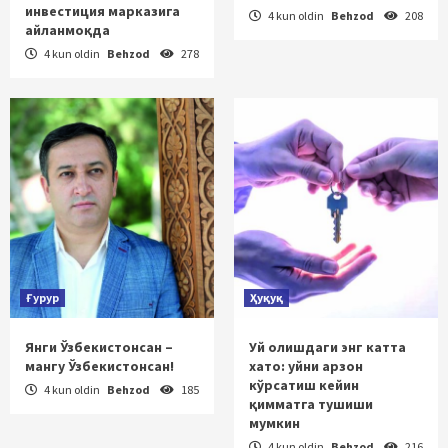
инвестиция марказига
4 kun oldin
Behzod
208
айланмоқда
4 kun oldin
Behzod
278
Ғурур
Ҳуқуқ
Янги Ўзбекистонсан –
Уй олишдаги энг катта
мангу Ўзбекистонсан!
хато: уйни арзон
кўрсатиш кейин
4 kun oldin
Behzod
185
қимматга тушиши
мумкин
4 kun oldin
Behzod
216