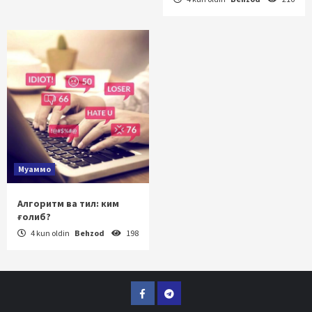
Муаммо
Алгоритм ва тил: ким
ғолиб?
4 kun oldin
Behzod
198
Facebook
Telegram