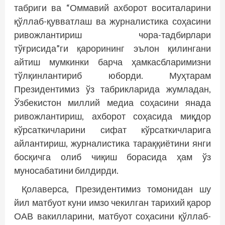
табриги ва “Оммавий ахборот воситаларини
қўллаб-қувватлаш ва журналистика соҳасини
ривожлантириш чора-тадбирлари
тўғрисида”ги қарорининг эълон қилингани
айтиш мумкинки барча ҳамкасбларимизни
тўлқинлантириб юборди. Муҳтарам
Президентимиз ўз табрикларида жумладан,
Ўзбекистон миллий медиа соҳасини янада
ривожлантириш, ахборот соҳасида миқдор
кўрсаткичларини сифат кўрсаткичларига
айлантириш, журналистика тараққиётини янги
босқичга олиб чиқиш борасида ҳам ўз
муносабатини билдирди.
Қолаверса, Президентимиз томонидан шу
йил матбуот куни имзо чекилган тарихий қарор
ОАВ вакилларини, матбуот соҳасини қўллаб-