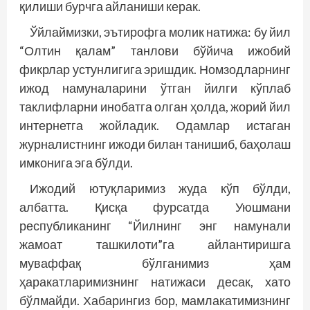
қилиши бурч­­га айланиши керак.
Ўйлаймизки, эътирофга молик натижа: бу йил
“Олтин қалам” танлови бўйича ижобий
фикрлар устунлигига эришдик. Номзодларнинг
ижод намуналарини ўтган йилги кўплаб
таклифларни инобатга олган ҳолда, жорий йил
интернетга жойладик. Одамлар истаган
журналистнинг ижоди билан танишиб, баҳолаш
имконига эга бўлди.
Ижодий ютуқларимиз жуда кўп бўлди,
албатта. Қисқа фурсатда Уюшмани
республиканинг “Йилнинг энг намунали
жамоат ташкилоти”га айлантиришга
муваффақ бўлганимиз ҳам
ҳаракатларимизнинг натижаси десак, хато
бўлмайди. Хабарингиз бор, мамлакатимизнинг