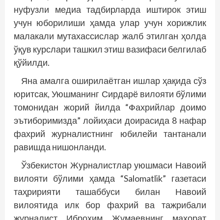
нуфузли медиа тадбирларда иштирок этиш
учун юборилиши ҳамда улар учун хорижлик
малакали мутахассислар жалб этилган ҳолда
ўқув курслари ташкил этиш вазифаси белгилаб
қўйилди.
Яна амалга оширилаётган ишлар ҳақида сўз
юритсак, Уюшманинг Сирдарё вилояти бўлими
томонидан жорий йилда “Фахрийлар дои­­мо
эътиборимизда” лойиҳаси доирасида 8 нафар
фахрий журналистнинг юбилейи тантанали
равишда нишонланди.
Ўзбекистон Журналистлар уюшмаси Навоий
вилояти бўлими ҳамда “Salomatlik” газетаси
таҳририяти ташаббуси билан Навоий
вилоятида илк бор фахрий ва тажрибали
журналист Иброҳим Жумаевнинг маҳорат