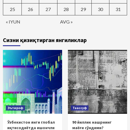
25
26
27
28
29
30
31
« IYUN
AVG »
Сизни қизиқтирган янгиликлар
Эътироф
Таассуф
Ўзбекистон янги глобал
90 йиллик нашрнинг
иқтисодиётда ишончли
маёғи сўндими?