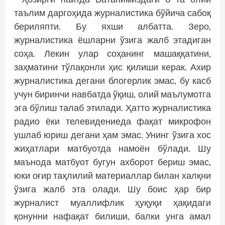
таълим даргоҳида журналистика бўйича сабоқ
бериляпти. Бу яхши албатта. Зеро,
журналистика ёшларни ўзига жалб этадиган
соҳа. Лекин улар соҳанинг машаққатини,
заҳматини тўлақонли ҳис қилиши керак. Ахир
журналис­тика дегани блогерлик эмас, бу касб
учун биринчи навбатда ўқиш, олий маълумотга
эга бўлиш талаб этилади. Ҳатто журналистика
радио ёки телевидениеда фақат микрофон
ушлаб юриш дегани ҳам эмас. Унинг ўзига хос
жиҳатлари матбуотда намоён бўлади. Шу
маънода матбуот бугун ахборот бериш эмас,
юки оғир таҳлилий материаллар билан халқни
ўзига жалб эта олади. Шу боис ҳар бир
журналист муаллифлик ҳуқуқи ҳақидаги
қонунни нафақат билиши, балки унга амал