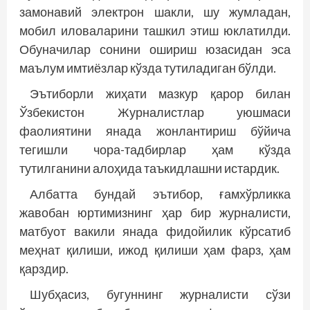
замонавий электрон шакли, шу жумладан,
мобил иловаларини ташкил этиш юклатилди.
Обуначилар сонини ошириш юзасидан эса
маълум имтиёзлар кўзда тутиладиган бўлди.
Эътиборли жиҳати мазкур қарор билан
Ўзбекистон Журналистлар уюшмаси
фаолиятини янада жонлантириш бўйича
тегишли чора-тадбирлар ҳам кўзда
тутилганини алоҳида таъкидлашни истардик.
Албатта бундай эътибор, ғамхўрликка
жавобан юртимизнинг ҳар бир журналисти,
матбуот вакили янада фидойилик кўрсатиб
меҳнат қилиши, ижод қилиши ҳам фарз, ҳам
қарздир.
Шубҳасиз, бугуннинг журналисти сўзи