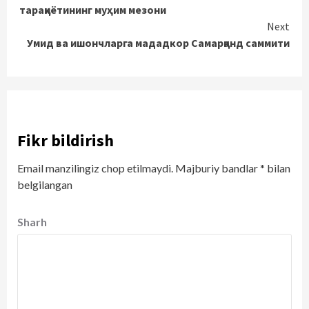
Reading
тараққиётининг муҳим мезони
Next
Умид ва ишончларга мададкор Самарқанд саммити
Fikr bildirish
Email manzilingiz chop etilmaydi.
Majburiy bandlar
*
bilan
belgilangan
Sharh