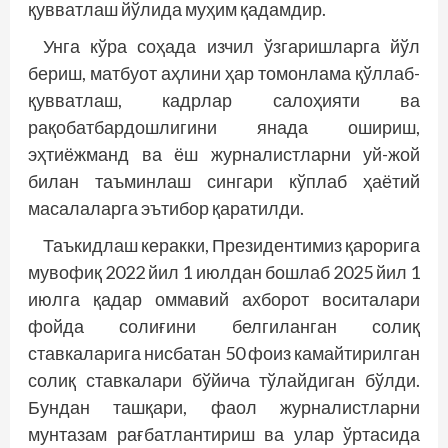
қувватлаш йўлида муҳим қадамдир.
Унга кўра соҳада изчил ўзгаришларга йўл
бериш, матбуот аҳлини ҳар томонлама қўллаб-
қувватлаш, кадр­лар салоҳияти ва
рақобатбардошлигини янада ошириш,
эҳтиёжманд ва ёш журналистларни уй-жой
билан таъминлаш сингари кўп­лаб ҳаётий
масалаларга эътибор қаратилди.
Таъкидлаш керакки, Президентимиз қарорига
мувофиқ 2022 йил 1 июлдан бошлаб 2025 йил 1
июлга қадар оммавий ахборот воситалари
фойда солиғини белгиланган солиқ
ставкаларига нисбатан 50 фоиз камайтирилган
солиқ ставкалари бўйича тўлайдиган бўлди.
Бундан ташқари, фаол журналистларни
мунтазам рағбатлантириш ва улар ўртасида