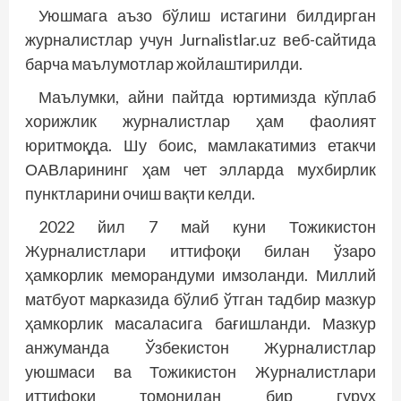
Уюшмага аъзо бўлиш истагини билдирган
журналистлар учун Jurnalistlar.uz веб-сайтида
барча маълумотлар жойлаштирилди.
Маълумки, айни пайтда юртимизда кўплаб
хорижлик журналистлар ҳам фаолият
юритмоқда. Шу боис, мамлакатимиз етакчи
ОАВларининг ҳам чет элларда мухбирлик
пунктларини очиш вақти келди.
2022 йил 7 май куни Тожикистон
Журналистлари иттифоқи билан ўзаро
ҳамкорлик меморандуми имзоланди. Миллий
матбуот марказида бўлиб ўтган тадбир мазкур
ҳамкорлик масаласига бағишланди. Мазкур
анжуманда Ўзбекистон Журналистлар
уюшмаси ва Тожикистон Журналистлари
иттифоқи томонидан бир гуруҳ