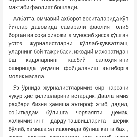
мактаби фаолият бошлади.
Албатта, оммавий ахборот воситаларида кўп
йиллар давомида самарали фаолият олиб
борган ва соҳа ривожига муносиб ҳисса қўшган
устоз журналистларни қўллаб-қувватлаш,
уларнинг бой тажрибаси, ижодий маҳоратидан
ёш кадрларнинг касбий салоҳиятини
оширишда унумли фойдаланиш эътиборга
молик масала.
Ўз ўрнида журналистларимиз бир нарсани
чуқур ҳис қилишларини истардик. Давлатимиз
раҳбари бизни ҳамиша эътироф этиб, дадил,
собитқадам бўлишга чорлаяпти. Демак,
халқимизнинг дарду-ташвиш­ларига шерик
бўлиб, ҳамиша эл ишончида бўлиш катта бахт,