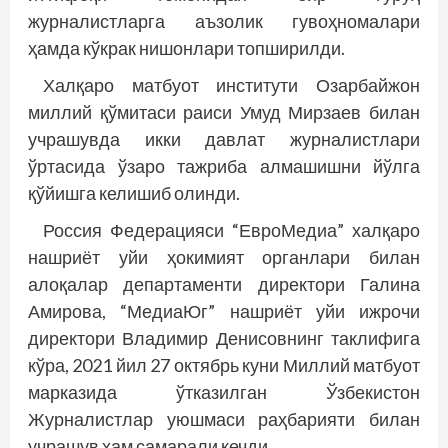
журналистларга аъзолик гувоҳномалари
ҳамда кўкрак нишонлари топширилди.
Халқаро матбуот институти Озарбайжон
миллий қўмитаси раиси Умуд Мирзаев билан
учрашувда икки давлат журналистлари
ўртасида ўзаро тажриба алмашишни йўлга
қўйишга келишиб олинди.
Россия Федерацияси “ЕвроМедиа” халқаро
нашриёт уйи ҳокимият органлари билан
алоқалар департаменти директори Галина
Амирова, “МедиаЮг” нашриёт уйи ижрочи
директори Владимир Денисовнинг таклифига
кўра, 2021 йил 27 октябрь куни Миллий матбуот
марказида ўтказилган Ўзбекистон
Журналистлар уюшмаси раҳбарияти билан
учрашув ҳам самарали кечди.