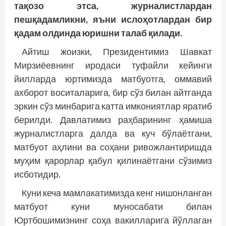
тақозо этса, журналистлардан
пешқадамликни, яъни ислоҳотлардан бир
қадам олдинда юришни талаб қилади.
Айтиш жоизки, Президентимиз Шавкат
Мирзиёевнинг иродаси туфайли кейинги
йилларда юртимизда матбуотга, оммавий
ахборот воситаларига, бир сўз билан айтганда
эркин сўз минбарига катта имкониятлар яратиб
берилди. Давлатимиз раҳбарининг ҳамиша
журналистларга далда ва куч бўлаётгани,
матбуот аҳлини ва соҳани ривожлантиришда
муҳим қарорлар қабул қилинаётгани сўзимиз
исботидир.
Куни кеча мамлакатимизда кенг нишонланган
матбуот куни муносабати билан
Юртбошимизнинг соҳа вакилларига йўллаган