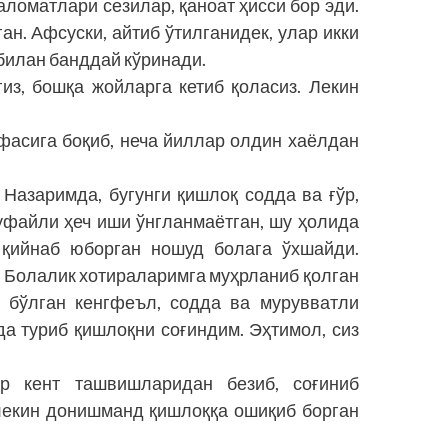
аломатлари сезилар, қаноат ҳисси бор эди.
н. Афсуски, айтиб ўтилганидек, улар икки
билан банддай кўринади.
из, бошқа жойларга кетиб қоласиз. Лекин
фасига боқиб, неча йиллар олдин хаёлдан
 Назаримда, бугунги қишлоқ содда ва ғўр,
туфайли ҳеч иши ўнгланмаётган, шу ҳолида
 қийнаб юборган ношуд болага ўхшайди.
 Болалик хотираларимга муҳрланиб қолган
 бўлган кенгфеъл, содда ва мурувватли
да туриб қишлоқни соғиндим. Эҳтимол, сиз
ур кент ташвишларидан безиб, соғиниб
 лекин донишманд қишлоққа ошиқиб борган