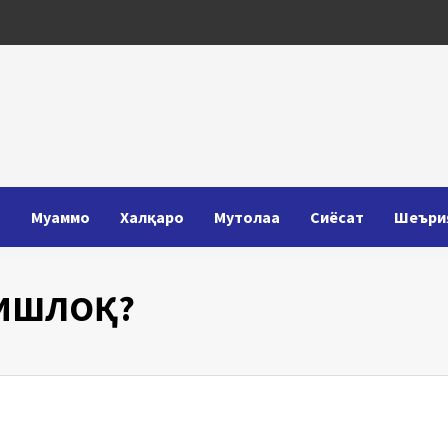
Т
Муаммо
Халқаро
Мутолаа
Сиёсат
Шеъри
ҚИШЛОҚ?