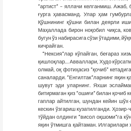
“артист” – яллачи келганмиш. Ажаб, 
ғурга ҳавасманд. Улар ҳам гумбурл
Қўшнининг қўшни билан деярли иши
Маҳаллада бирон ноқобил чиқса, ко
бугун ўз набирасига сўзи ўтадими, йў
кичрайган.
“Нексия”лар кўпайган, беғараз хиз
қишлоқлар… Авваллари, Худо кўрсатм
олмай, оқ фотиҳасиз “қочиб” кетадига
саналарди. “Енгилтак”ларнинг яқин 
шувут эди уларнинг. Яхши эслайма
битирмаган қиз “ошиғи” билан қочиб к
гаплар айтилган, шундан кейин шўх
кескин ўзгариш кузатилганди. Ҳозир-ч
тўйдан олдинги “висол оқшоми”га кў
яқин ўтмишга қайтаман. Илгарилари