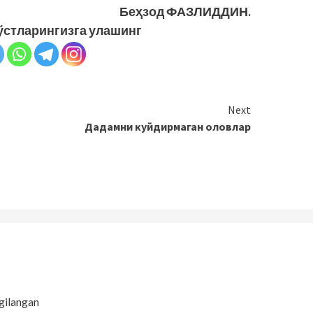
Беҳзод ФАЗЛИДДИН.
ўстларингизга улашинг
Next
Дадамни куйдирмаган оловлар
gilangan