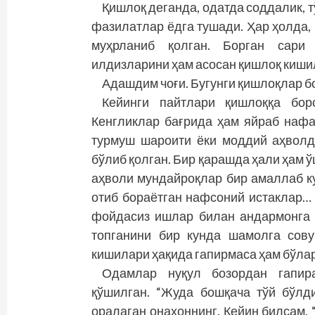
Қишлоқ деганда, одатда соддалик, т
фазилатлар ёдга тушади. Ҳар ҳолда
муҳрланиб қолган. Борган сари 
илдизларини ҳам асосан қишлоқ киши
Адашдим чоғи. Бугунги қишлоқлар 
Кейинги пайтлари қишлоққа бор
Кенгликлар бағрида ҳам яйраб нафа
турмуш шароити ёки моддий аҳволд
бўлиб қолган. Бир қарашда ҳали ҳам 
аҳволи мундайроқлар бир амаллаб ку
отиб бораётган нафсоний истаклар… 
фойдасиз ишлар билан андармонга 
топганини бир кунда шамолга сову
кишилари ҳақида гапирмаса ҳам бўла
Одамлар нуқул бозордан гапира
қўшилган. “Жуда бошқача тўй бўлди
оралаган онахоннинг. Кейин билсам, “