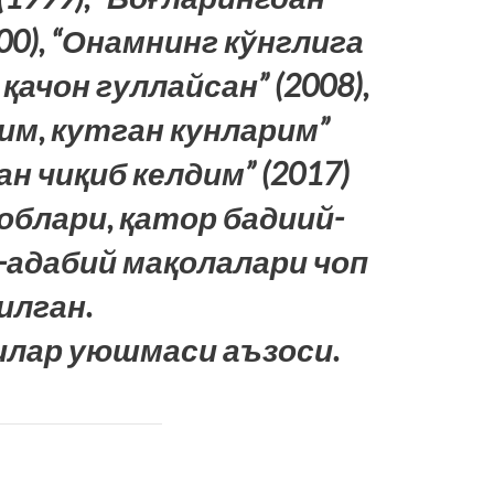
00), “Онамнинг кўнглига
 қачон гуллайсан” (2008),
им, кутган кунларим”
ан чиқиб келдим” (2017)
блари, қатор бадиий-
-адабий мақолалари чоп
илган.
илар уюшмаси аъзоси.