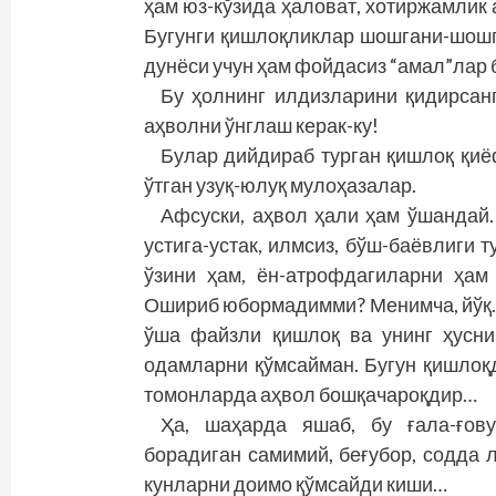
ҳам юз-кўзида ҳаловат, хотиржамлик 
Бугунги қиш­лоқликлар шошгани-шошга
дунёси учун ҳам фойдасиз “амал”лар 
Бу ҳолнинг илдизларини қидирсанг
аҳволни ўнглаш керак-ку!
Булар дийдираб турган қишлоқ қиё
ўтган узуқ-юлуқ мулоҳазалар.
Афсуски, аҳвол ҳали ҳам ўшандай.
устига-устак, илмсиз, бўш-баёвлиги 
ўзини ҳам, ён-атрофдагиларни ҳам
Ошириб юбормадимми? Менимча, йўқ.
ўша файзли қишлоқ ва унинг ҳусни
одамларни қўмсайман. Бугун қиш­лоқ
томонларда аҳвол бошқачароқдир…
Ҳа, шаҳарда яшаб, бу ғала-ғов
борадиган самимий, беғубор, содда
кунларни доимо қўмсайди киши…