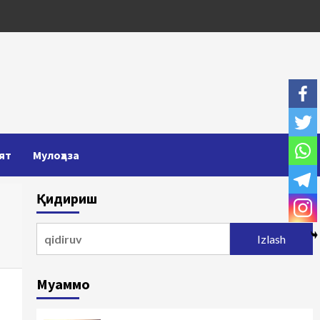
ят
Мулоҳаза
Қидириш
Qidirshish:
Муаммо