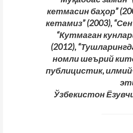
кетмасин баҳор” (20
кетамиз” (2003), “Сен
“Кутмаган кунлар
(2012), “Тушларингд
номли шеърий кито
публицистик, илмий
эт
Ўзбекистон Ёзувч