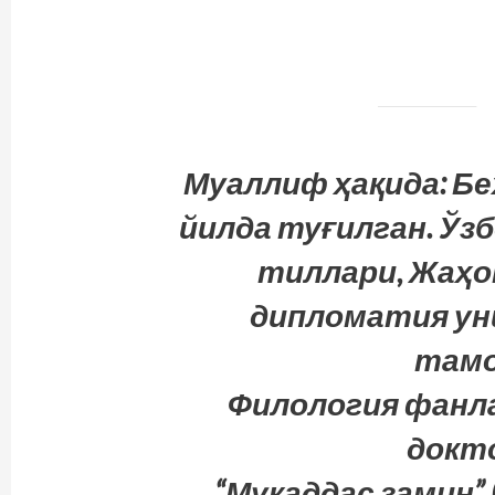
Муаллиф ҳақида: Б
йилда туғилган. Ўз
тиллари, Жаҳо
дипломатия у
тамо
Филология фанл
докто
“Муқаддас замин” 