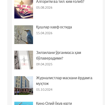
Алгоритм ва тил: ким ғолиб?
05.08.2026
Қушлар хавф остида
15.04.2026
Зилзилани ўрганмаса ҳам
бўлаверадими?
09.04.2025
Журналистлар маскани ёрдамга
муҳтож
01.10.2024
Кино Олий ўқув юрти