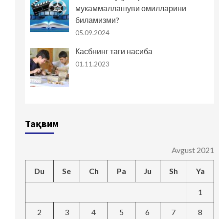
мукаммаллашуви омилларини
биламизми?
05.09.2024
Касбнинг таги насиба
01.11.2023
Тақвим
Avgust 2021
Du
Se
Ch
Pa
Ju
Sh
Ya
1
2
3
4
5
6
7
8