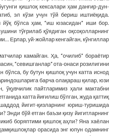
бугунги қишлоқ кексалари ҳам данғир-дун­
атиб, эл кўзи учун тўй бериш иштиёқида.
 йўқ бўлса ҳам, “иш юзасидан” иши бор.
вушини тўғрилаб қўядиган оқсоқолларнинг
қми… Ерлар, уй-жойлар кенгайган, кўнгиллар
матчилар камайган. Ҳа, “очилиб” бораётир
асин, “севишганлар” ота-онаси розилигини
н бўлса, бу бутун қишлоқ учун катта иснод
қариндошларига барча олақараш қилар, юзи
н, ўқувчилик пайтларимиз ҳали мактабни
етганида катта йиғилиш бўлган, жуда қаттиқ
-шаддод йигит-қизларнинг юриш-туришида
и? Энди бўй етган баъзи қизу йигитларнинг
никиб боряптими қишлоқ аҳли? Яна хаё­лан
 ҳамқишлоқлар орасида энг юпун одамнинг