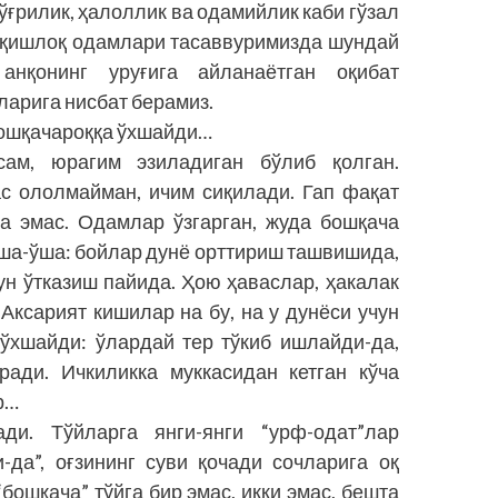
ўғрилик, ҳалоллик ва одамийлик каби гўзал
, қишлоқ одамлари тасаввуримизда шундай
анқонинг уруғига айланаётган оқибат
ларига нисбат берамиз.
бошқачароққа ўхшайди…
сам, юрагим эзиладиган бўлиб қолган.
с ололмайман, ичим сиқилади. Гап фақат
а эмас. Одамлар ўзгарган, жуда бошқача
ўша-ўша: бойлар дунё орттириш ташвишида,
н ўтказиш пайида. Ҳою ҳаваслар, ҳакалак
Аксарият кишилар на бу, на у дунёси учун
ўхшайди: ўлардай тер тўкиб ишлайди-да,
ради. Ичкиликка муккасидан кетган кўча
р…
ди. Тўйларга янги-янги “урф-одат”лар
-да”, оғзининг суви қочади сочларига оқ
бошқача” тўйга бир эмас, икки эмас, бешта