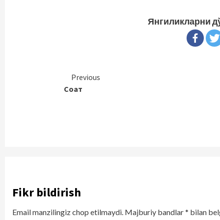
Янгиликларни д
Continue
Previous
Соат
Reading
Fikr bildirish
Email manzilingiz chop etilmaydi.
Majburiy bandlar
*
bilan bel