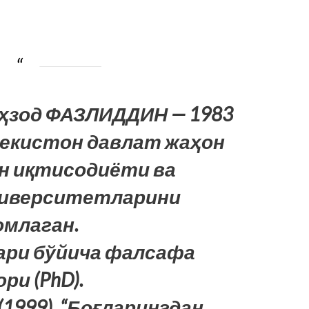
еҳзод ФАЗЛИДДИН — 1983
бекистон давлат жаҳон
н иқтисодиёти ва
ниверситетларини
млаган.
ари бўйича фалсафа
ри (PhD).
(1999), “Боғларингдан