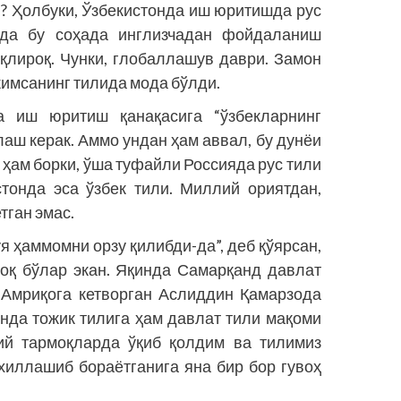
ф? Ҳолбуки, Ўзбекистонда иш юритишда рус
яда бу соҳада инглизчадан фойдаланиш
қлироқ. Чунки, глобаллашув даври. Замон
кимсанинг тилида мода бўлди.
а иш юритиш қанақасига “ўзбекларнинг
аш керак. Аммо ундан ҳам аввал, бу дунёи
ҳам борки, ўша туфайли Россияда рус тили
стонда эса ўзбек тили. Миллий ориятдан,
тган эмас.
я ҳаммомни орзу қилибди-да”, деб қўярсан,
роқ бўлар экан. Яқинда Самарқанд давлат
 Амриқога кетворган Аслиддин Қамарзода
нда тожик тилига ҳам давлат тили мақоми
ий тармоқларда ўқиб қолдим ва тилимиз
хиллашиб бораётганига яна бир бор гувоҳ