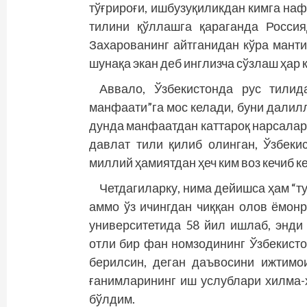
тўғрироғи, ишбузуқиликдан кимга на
тилини қўллашга қараганда Росси
Захарованинг айтганидан кўра манти
шунақа экан деб инглизча сўзлаш ҳар 
Аввало, Ўзбекистонда рус тилид
манфаати”га мос келади, буни далилл
дунда манфаатдан каттароқ нарсалар 
давлат тили қилиб олинган, Ўзбеки
миллий ҳамиятдан ҳеч ким воз кечиб ке
Четдагиларку, нима дейишса ҳам “ту
аммо ўз ичингдан чиққан олов ёмон
университетида 58 йил ишлаб, энди
отли бир фан номзодининг Ўзбекисто
берилсин, деган даъвосини ижтимо
ғанимларининг иш услублари хилма-
бўлдим.