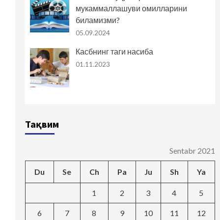
мукаммаллашуви омилларини
биламизми?
05.09.2024
Касбнинг таги насиба
01.11.2023
Тақвим
Sentabr 2021
Du
Se
Ch
Pa
Ju
Sh
Ya
1
2
3
4
5
6
7
8
9
10
11
12