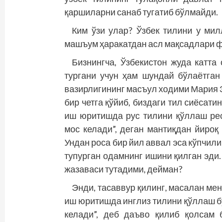
қаршиларни санаб тугатиб бўлмайди.
Ким ўзи улар? Ўзбек тилини у мил
машъум ҳаракатдан асл мақсадлари ф
Бизнингча, Ўзбекистон жуда катта
тургани учун ҳам шундай бўлаётган
вазирлигининг масъул ходими Мария 
бир четга қўйиб, биздаги тил сиёсати
иш юритишда рус тилини қўллаш ре
мос келади”, деган мантиқдан йироқ
Ундан роса бир йил аввал эса кўпчилик
тупурган одамнинг ишини қилган эди
жазаваси тутадими, дейман?
Энди, тасаввур қилинг, масалан ме
иш юритишда инглиз тилини қўллаш 
келади”, деб даъво қилиб қолсам 