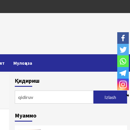
ят
Мулоҳаза
Қидириш
Qidirshish:
Муаммо