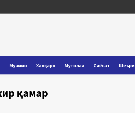
Т
Муаммо
Халқаро
Мутолаа
Сиёсат
Шеъри
кир қамар