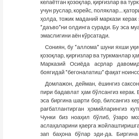
келаётган қозоқлар, қирғизлар ва тур
учун руслар, корейс, поляклар… қато
ҳолда, тожик маданий маркази керак э
“даъво”ни олдинга суради. Бу эса м
эмаслигини аён кўрсатади.
Сониян, бу “аллома” шуни яхши уқи
қозоқлар, қирғизлар ва туркманлар ҳа
Марказий Осиёда асрлар давомид
боягидай “бегоналатиш” фақат ноинсо
Домлажон, дейман, ёшингиз саксон
пири бадавлат ҳам бўлсангиз керак.
эса биргина шарти бор, билсангиз ке
рағбатлантирган ҳомийларингиз кут
Чунки биз ноаҳил бўлиб, ўзаро м
аслаҳаларини қаерга жойлаштиришга
зап баҳона бўлар эди-да. Биргин