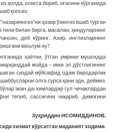
из ҳолда, олисга бориб, оғасини кўрганида
шаб қопсиз.
 “назариянгиз”ни ҳозир ўзингиз яшаб турган
 тили билан бирга, масалан, ҳиндуларнинг
ансин, деб кўринг. Ахир, инглизларнинг
оришгани маълум-ку?
илганида ҳаётни, ўтган умрини мушоҳада
амарқанддай жойда – икки эл дўстлигининг
яшаган сиздай мўйсафид одам биродарлик
ашаббусларни олға сурса қани эди, деймиз.
бўлар экан-да: кимлардир гул-чечаклардан
фни тепиб, сассиғини чиқариб, димоғини
Зуҳриддин ИСОМИДДИНОВ,
сида хизмат кўрсатган маданият ходими.