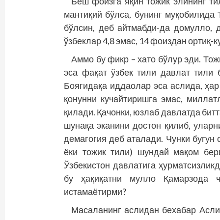
Беш фоизга яқин тожик элининг ти
мантиқий бўлса, бунинг муқобилида 
бўлсин, деб айтмабди-да домулло, 
ўзбеклар 4,8 эмас, 14 фоиздан ортиқ-к
Аммо бу фикр – хато бўлур эди. То
эса фақат ўзбек тили давлат тили 
Боягидақа иддаолар эса аслида, ҳар
қонунни кучайтиришга эмас, миллат
қилади. Қачонки, юзлаб давлатда битт
шунақа эканини достон қилиб, улар
демагогия деб аталади. Чунки бугун 
ёки тожик тили) шундай мақом бер
Ўзбекистон давлатига ҳурматсизлик
бу ҳақиқатни мулло Қамарзода ч
истамаётирми?
Масаланинг аслидан бехабар Асли