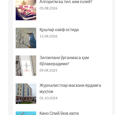
Алгоритм ва тил: ким ғолиб?
05.08.2026
Қушлар хавф остида
15.04.2026
Зилзилани ўрганмаса ҳам
бўлаверадими?
09.04.2025
Журналистлар маскани ёрдамга
муҳтож
01.10.2024
Кино Олий ўқув юрти