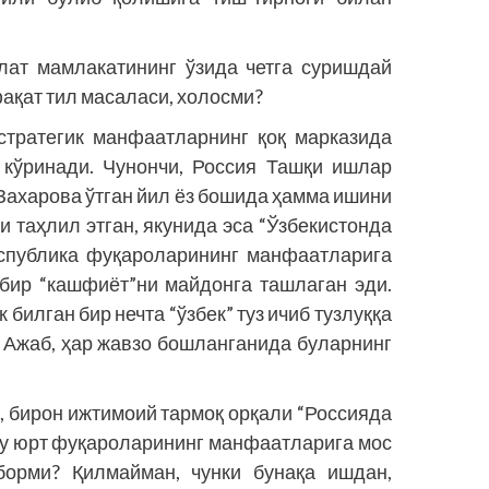
лат мамлакатининг ўзида четга суришдай
ақат тил масаласи, холосми?
 стратегик манфаатларнинг қоқ марказида
 кўринади. Чунончи, Россия Ташқи ишлар
Захарова ўтган йил ёз бошида ҳамма ишини
ни таҳлил этган, якунида эса “Ўзбекистонда
спублика фуқароларининг манфаатларига
 бир “кашфиёт”ни майдонга ташлаган эди.
 билган бир нечта “ўзбек” туз ичиб тузлуққа
. Ажаб, ҳар жавзо бошланганида буларнинг
н, бирон ижтимоий тармоқ орқали “Россияда
бу юрт фуқароларининг манфаатларига мос
борми? Қилмайман, чунки бунақа ишдан,