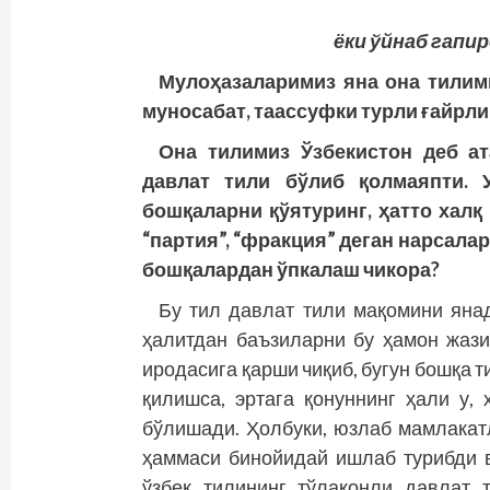
ёки ўйнаб гапир
Мулоҳазаларимиз яна она тилимиз
муносабат, таассуфки турли ғайрли
Она тилимиз Ўзбекистон деб ат
давлат тили бўлиб қолмаяпти. У
бошқаларни қўятуринг, ҳатто халқ
“партия”, “фракция” деган нарсалар
бошқалардан ўпкалаш чикора?
Бу тил давлат тили мақомини янад
ҳалитдан баъзиларни бу ҳамон жази
иродасига қарши чиқиб, бугун бошқа 
қилишса, эртага қонуннинг ҳали у
бўлишади. Ҳолбуки, юзлаб мамлакатл
ҳаммаси бинойидай ишлаб турибди в
ўзбек тилининг тўлақонли давлат 