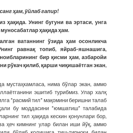
санг ҳам, ўйлаб гапир!
 ҳақида. Унинг бугуни ва эртаси, унга
 муносабатлар ҳақида ҳам.
алган ватаннинг ўзида ҳам осонликча
нинг равнақ топиб, яйраб-яшнашига,
 ноибларининг бир қисми ҳам, азбаройи
ни рўкач қилиб, қарши чиқишаётган экан,
а мустаҳкамласа, нима бўлар экан, аммо
ллаётганини эшитиб турибмиз. Улар халқ
тилга “расмий тил” мақомини беришни талаб
, ҳали бу моддасини “юмшатиш” талабида
арнинг тил ҳақида кескин қонунлари бор,
а ҳеч кимнинг улар билан иши йўқ, аммо
тили бўлиб қолишига тиш-тирноғи билан