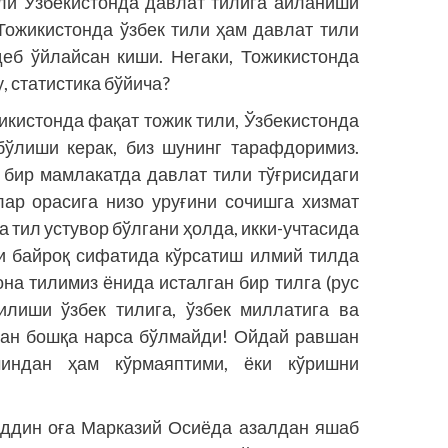
ли Ўзбекистонда давлат тилига айланиши
Тожикистонда ўзбек тили ҳам давлат тили
деб ўйлайсан киши. Негаки, Тожикистонда
у, статистика бўйича?
жикистонда фақат тожик тили, Ўзбекистонда
бўлиши керак, биз шунинг тарафдоримиз.
 бир мамлакатда давлат тили тўғрисидаги
лар орасига низо уруғини сочишга хизмат
а тил устувор бўлгани ҳолда, икки-учтасида
ни байроқ сифатида кўрсатиш илмий тилда
она тилимиз ёнида исталган бир тилга (рус
илиши ўзбек тилига, ўзбек миллатига ва
дан бошқа нарса бўлмайди! Ойдай равшан
индан ҳам кўрмаяптими, ёки кўришни
ддин оға Марказий Осиёда азалдан яшаб