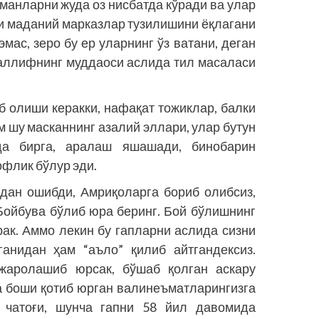
кманларни жуда оз нисбатда кўради ва улар
ри маданий марказлар тузилишини ёқлагани
мас, зеро бу ер уларнинг ўз ватани, деган
уаллифнинг муддаоси аслида тил масаласи
б олиши керакки, нафақат тожиклар, балки
м шу масканнинг азалий эллари, улар бутун
а бирга, аралаш яшашади, бинобарин
флик бўлур эди.
дан ошибди, Амриқоларга бориб олибсиз,
 Бойбува бўлиб юра беринг. Бой бўлишнинг
рак. Аммо лекин бу гапларни аслида сизни
ганидан ҳам “аъло” қилиб айтгандексиз.
ожаролашиб юрсак, бўшаб қолган аскару
 боши қотиб юрган валинеъматларингизга
а чатоғи, шунча гапни 58 йил давомида