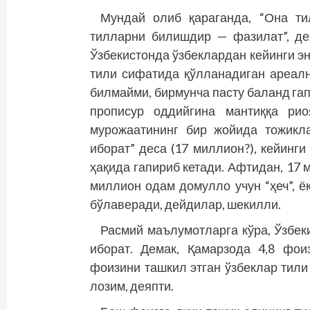
Мундай олиб қараганда, “Она ти
тилларни билишдир — фазилат”, д
Ўзбекистонда ўзбеклардан кейинги эн
тили сифатида қўлланадиган ареалн
билмайми, бирмунча пасту баланд гап
прописур оддийгина мантиққа рио
мурожаатининг бир жойида тожикла
иборат” деса (17 миллион?), кейинг
ҳақида гапириб кетади. Афтидан, 17
миллион одам домулло учун “ҳеч”, 
бўлаверади, дейдилар, шекилли.
Расмий маълумотларга кўра, Ўзбек
иборат. Демак, Қамарзода 4,8 фои
фоизини ташкил этган ўзбеклар тили
лозим, деяпти.