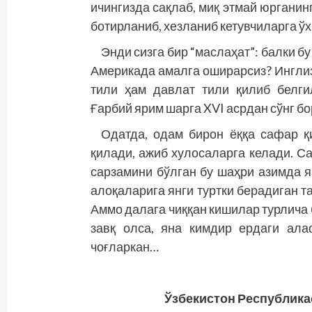
ичингизда сақлаб, миқ этмай юрганинг
ботирланиб, хезланиб кетувчиларга ўх
Энди сизга бир “маслаҳат”: балки бу
Америкада амалга оширарсиз? Инглиз
тили ҳам давлат тили қилиб белгил
Ғарбий ярим шарга XVI асрдан сўнг б
Одатда, одам бирон ёққа сафар қ
қилади, ажиб хулосаларга келади. С
сарзамини бўлган бу шаҳри азимда 
алоқаларига янги туртки берадиган т
Аммо далага чиққан кишилар турлича 
завқ олса, яна кимдир ердаги ала
чоғларкан…
Ўзбекистон Республика