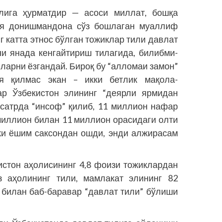
лига ҳурматдир — асоси миллат, бошқа
ея донишмандона сўз бош­лаган муаллиф
г катта этнос бўлган тожиклар тили давлат
и янада кенгайтириш тилагида, билибми-
ларни ёзгандай. Бироқ бу “алломаи замон”
я қилмас экан – икки бетлик мақола-
р Ўзбекис­тон элининг “деярли ярмидан
и сатрда “инсоф” қилиб, 11 миллион нафар
 миллион билан 11 миллион орасидаги олти
ёки ёшим саксондан ошди, энди алжирасам
истон аҳолисининг 4,8 фоизи тожиклардан
з аҳолининг тили, мамлакат элининг 82
 билан баб-баравар “давлат тили” бўлиши