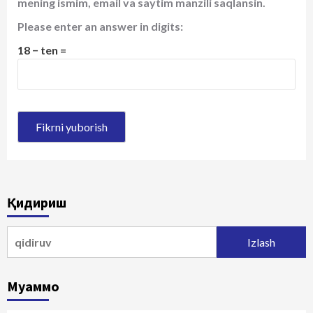
mening ismim, email va saytim manzili saqlansin.
Please enter an answer in digits:
18 − ten =
Қидириш
Qidirshish:
Муаммо