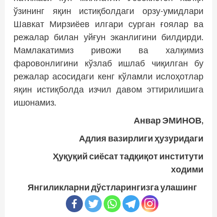
ўзининг яқин истиқболдаги орзу-умидлари
Шавкат Мирзиёев илгари сурган ғоялар ва
режалар билан уйғун эканлигини билдирди.
Мамлакатимиз ривожи ва халқимиз
фаровонлигини кўзлаб ишлаб чиқилган бу
режалар асосидаги кенг кўламли ислоҳотлар
яқин истиқболда изчил давом эттирилишига
ишонамиз.
Анвар ЭМИНОВ,
Адлия вазирлиги ҳузуридаги
Ҳуқуқий сиёсат тадқиқот институти
ходими
Янгиликларни дўстларингизга улашинг