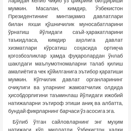
ларидан келиб чиқиб ўз фикрини билдириши
мумкин. Масалан, кимдир, Ўзбекистон
Президентининг минтақамиз давлатлари
билан яхши қўшничилик муносабатларини
ўрнатиш йўлидаги саъй-ҳаракатларини
таъкидласа, кимдир аҳолига давлат
хизматлари кўрсатиш соҳасида ортиқча
қоғозбозликлар ҳамда фуқаролардан ўнлаб
шаклдаги маълумотномаларни талаб қилиш
амалиётига чек қўйилганига эътибор қаратиши
мумкин. Кўпчилик давлат органларининг
очиқлиги ва уларнинг жамоатчилик олдида
ҳисобдорлигини таъминлаш йўлидаги ижобий
натижаларни эътироф этиши аниқ ва албатта,
бундай фикрларнинг барчаси ўз асосига эга.
Бўлиб ўтган сайловларнинг энг муҳим
натижаси кўп миллатли Ўзбекистон халқи