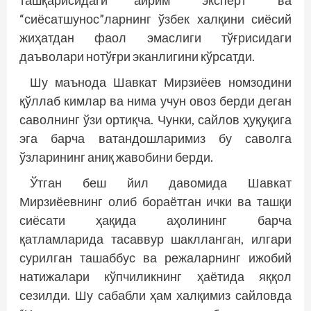
ташқарисидаги айрим “эксперт” ва
“сиёсатшунос”ларнинг ўзбек халқини сиёсий
жиҳатдан фаол эмаслиги тўғрисидаги
даъволари нотўғри эканлигини кўрсатди.
Шу маънода Шавкат Мирзиёев номзодини
қўллаб кимлар ва нима учун овоз берди деган
саволнинг ўзи ортиқча. Чунки, сайлов ҳуқуқига
эга барча ватандошларимиз бу саволга
ўзларининг аниқ жавобини берди.
Ўтган беш йил давомида Шавкат
Мирзиёевнинг олиб бораётган ички ва ташқи
сиёсати ҳақида аҳолининг барча
қатламларида тасаввур шаклланган, илгари
сурилган ташаббус ва режаларнинг ижобий
натижалари кўпчиликнинг ҳаётида яққол
сезилди. Шу сабабли ҳам халқимиз сайловда