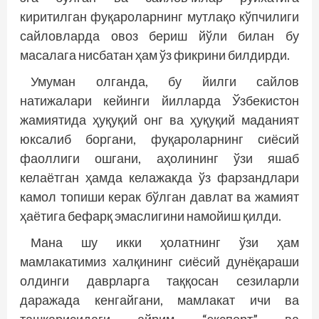
киритилган фуқароларнинг мутлақо кўпчилиги
сайловларда овоз бериш йўли билан бу
масалага нисбатан ҳам ўз фикрини билдирди.
Умуман олганда, бу йилги сайлов
натижалари кейинги йилларда Ўзбекистон
жамиятида ҳуқуқий онг ва ҳуқуқий маданият
юксалиб боргани, фуқароларнинг сиёсий
фаоллиги ошгани, аҳолининг ўзи яшаб
келаётган ҳамда келажакда ўз фарзандлари
камол топиши керак бўлган давлат ва жамият
ҳаётига бефарқ эмаслигини намойиш қилди.
Мана шу икки ҳолатнинг ўзи ҳам
мамлакатимиз халқининг сиёсий дунёқараши
олдинги даврларга таққосан сезиларли
даражада кенгайгани, мамлакат ичи ва