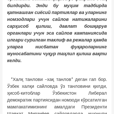
билдирди. Энди бу муҳим тадбирда
қатнашган сиёсий партиялар ва уларнинг
номзодлари учун сайлов натижаларини
сарҳисоб қилиш, давлат бошқарув
органлари учун эса сайлов кампаниясида
илгари сурилган таклиф ва режалар ҳамда
уларга нисбатан фуқароларнинг
муносабатини чуқур таҳлил қилиш вақти
келди.
“Халқ танлови –хақ танлов” деган гап бор.
Ўзбек халқи сайловда ўз танловини қилди,
ҳисоб-китоблар Ўзбекистон Либерал
демократик партиясидан номзоди кўрсатилган
мамлакатимизнинг амалдаги Президенти
Шавкат Мирзиёев сайловларда ишончли