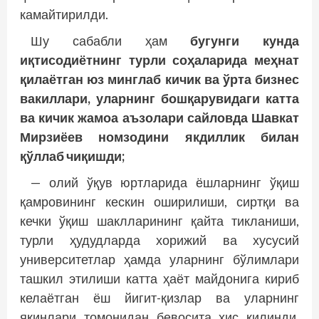
камайтирилди.
Шу сабабли ҳам
бугунги кунда
иқтисодиётнинг турли соҳаларида меҳнат
қилаётган юз минглаб кичик ва ўрта бизнес
вакиллари, уларнинг бошқарувидаги катта
ва кичик жамоа аъзолари сайловда Шавкат
Мирзиёев номзодини якдиллик билан
қўллаб чиқишди;
— олий ўқув юртларида ёшларнинг ўқиш
қамровининг кескин оширилиши, сиртқи ва
кечки ўқиш шаклларининг қайта тикланиши,
турли ҳудудларда хорижий ва хусусий
университетлар ҳамда уларнинг бўлимлари
ташкил этилиши катта ҳаёт майдонига кириб
келаётган ёш йигит-қизлар ва уларнинг
яқинлари томонидан бевосита ҳис қилинди.