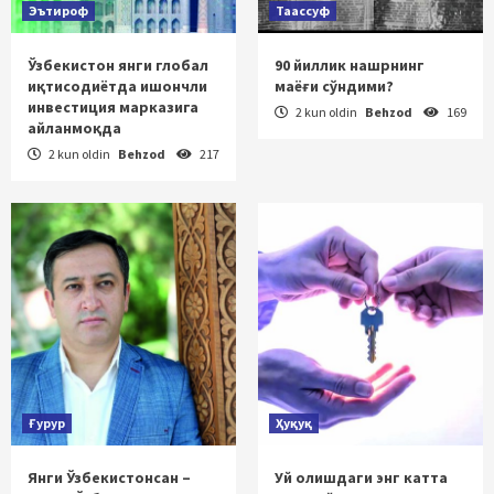
Эътироф
Таассуф
Ўзбекистон янги глобал
90 йиллик нашрнинг
иқтисодиётда ишончли
маёғи сўндими?
инвестиция марказига
2 kun oldin
Behzod
169
айланмоқда
2 kun oldin
Behzod
217
Ғурур
Ҳуқуқ
Янги Ўзбекистонсан –
Уй олишдаги энг катта