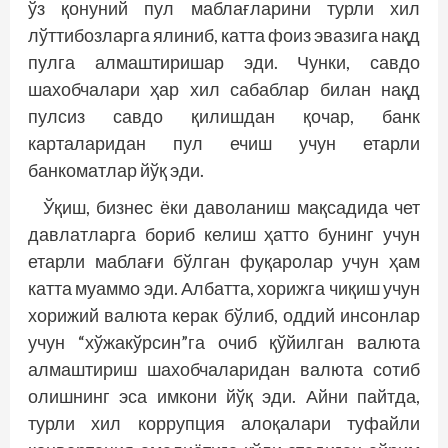
ўз қонуний пул маблағларини турли хил
лўттибозларга ялиниб, катта фоиз эвазига нақд
пулга алмаштиришар эди. Чунки, савдо
шахобчалари ҳар хил сабаблар билан нақд
пулсиз савдо қилишдан қочар, банк
карталаридан пул ечиш учун етарли
банкоматлар йўқ эди.
Ўқиш, бизнес ёки даволаниш мақсадида чет
давлатларга бориб келиш ҳатто бунинг учун
етарли маблағи бўлган фуқаролар учун ҳам
катта муаммо эди. Албатта, хорижга чиқиш учун
хорижий валюта керак бўлиб, оддий инсонлар
учун “хўжакўрсин”га очиб қўйилган валюта
алмаштириш шахобчаларидан валюта сотиб
олишнинг эса имкони йўқ эди. Айни пайт­­да,
турли хил коррупция алоқалари туфайли