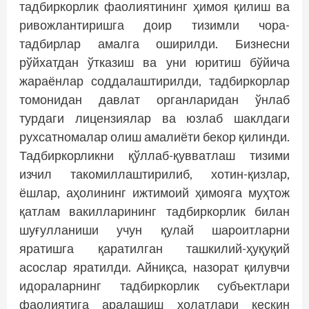
тадбиркорлик фаолиятининг ҳимоя қилиш ва
ривожлантиришга доир тизимли чора-
тадбирлар амалга оширилди. Бизнесни
рўйхатдан ўтказиш ва уни юритиш бўйича
жараёнлар соддалаштирилди, тадбиркорлар
томонидан давлат органларидан ўнлаб
турдаги лицензиялар ва юзлаб шаклдаги
рухсатномалар олиш амалиёти бекор қилинди.
Тадбиркорликни қўллаб-қувватлаш тизими
изчил такомиллаштирилиб, хотин-қизлар,
ёшлар, аҳолининг ижтимоий ҳимояга муҳтож
қатлам вакилларининг тадбиркорлик билан
шуғулланиши учун қулай шароитларни
яратишга қаратилган ташкилий-ҳуқуқий
асослар яратилди. Айниқса, назорат қилувчи
идораларнинг тадбиркорлик субъектлари
фаолиятига аралашиш ҳолатлари кескин