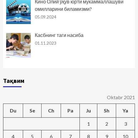
Кино Олий ўқув юрти мукаммаллашуви
омилларини биламизми?
05.09.2024
Касбнинг таги насиба
01.11.2023
Тақвим
Oktabr 2021
Du
Se
Ch
Pa
Ju
Sh
Ya
1
2
3
4
5
6
7
8
9
10