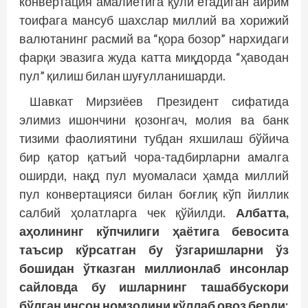
конвертация амалиётига қўли етадиган айрим
тоифага мансуб шахслар миллий ва хорижий
валютанинг расмий ва “қора бозор” нархидаги
фарқи эвазига жуда катта миқдорда “ҳаводан
пул” қилиш билан шуғулланишарди.
Шавкат Мирзиёев Президент сифатида
элимиз ишончини қозонгач, молия ва банк
тизими фаолиятини тубдан яхшилаш бўйича
бир қатор қатъий чора-тадбирларни амалга
оширди, нақд пул муомаласи ҳамда миллий
пул конвертацияси билан боғлиқ кўп йиллик
салбий ҳолатларга чек қўйилди.
Албатта,
аҳолининг кўпчилиги ҳаётига бевосита
таъсир кўрсатган бу ўзгаришларни ўз
бошидан ўтказган миллионлаб инсонлар
сайловда бу ишларнинг ташаб­бускори
бўлган инсон номзодини қўллаб овоз берди;