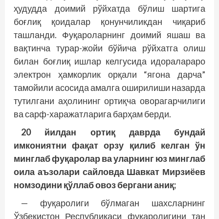
ҳудудда доимий рўйхатда бўлиш шартига
боғлиқ қоидалар қонунчиликдан чиқариб
ташланди. Фуқароларнинг доимий яшаш ва
вақтинча турар-жойи бўйича рўйхатга олиш
билан боғлиқ ишлар келгусида идоралараро
электрон ҳамкорлик орқали “ягона дарча”
тамойили асосида амалга оширилиши назарда
тутилгани аҳолининг ортиқча оворагарчилиги
ва сарф-харажатларига барҳам берди.
20 йилдан ортиқ даврда бундай
имкониятни фақат орзу қилиб келган ўн
минглаб фуқаролар ва уларнинг юз минглаб
оила аъзолари сайловда Шавкат Мирзиёев
номзодини қўллаб овоз бергани аниқ;
— фуқаролиги бўлмаган шахсларнинг
Ўзбекистон Республикаси фуқаролигини тан