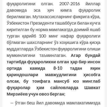
фуқаролигини олган. 2007-2016 йиллар
давомида эса ҳеч кимга фуқаролик
берилмаган. Мутахассисларнинг фикрига кўра,
Ўзбекистон Президенти ташаб­буси билан кучга
киритилган бу норма мамлакатда доимий яшаб
турган қарийб 100 минг нафар фуқаролиги
бўлмаган шахсларнинг ўз хоҳишига кўра қисқа
муддатларда Ўзбекистон фуқаролигини олиши
мумкинлигини таъминлаган.
Агар бундай
тартибда фуқароликни олган ҳар бир инсон
ортида камида 8-10 тадан яқин
қариндошлари мавжудлигини ҳисобга
олсак, бу тоифага мансуб юз минглаб
фуқаролар ҳам сайловларда Шавкат
Мирзиёев учун овоз берган;
— ўтган беш йил давомида мамлакатимизда