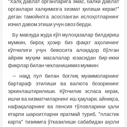
“Халқ давлат органларига эмас, балки давлат
органлари халқимизга хизмат қилиши керак!”
деган тамойилга асосланган ислоҳотларнинг
изчил давом этиши учун овоз берди.
Бу мавзуда жуда кўп мулоҳазалар билдириш
мумкин, бироқ ҳозир биз фақат аҳолининг
кўпчилиги учун бевосита алоқадор бўлган
айрим муҳим масалалар юзасидан бир-икки
фикр­лар билан чекланишимиз мумкин:
— нақд пул билан боғлиқ муаммоларнинг
бартараф этилиши ва валюта бозорининг
эркинлаштирилиши. Кўпчилик эсласа керак,
ишчи ва хизматчиларнинг иш ҳақлари, айниқса,
нафақаларнинг ва пенсия тўловларини ҳали
етарли шароитларни яратмай туриб, “пластик
карта” тизимига ўтказилиши сабабидан аҳоли