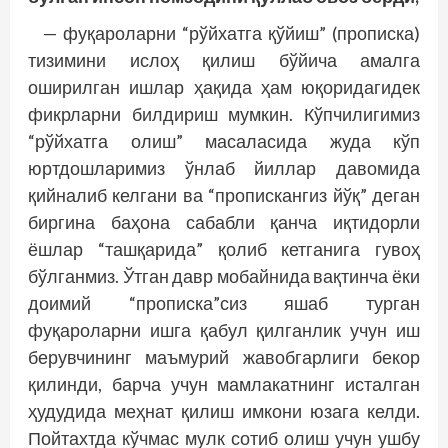
— фуқароларни “рўйхатга қўйиш” (пропис­ка)
тизимини ислоҳ қилиш бўйича амалга
оширилган ишлар ҳақида ҳам юқоридагидек
фикрларни билдириш мумкин. Кўпчилигимиз
“рўйхатга олиш” масаласида жуда кўп
юртдошларимиз ўнлаб йиллар давомида
қийналиб келгани ва “пропискангиз йўқ” деган
биргина баҳона сабабли қанча иқтидорли
ёшлар “ташқарида” қолиб кетганига гувоҳ
бўлганмиз. Ўтган давр мобайнида вақтинча ёки
доимий “прописка”сиз яшаб турган
фуқароларни ишга қабул қилганлик учун иш
берувчининг маъмурий жавобгарлиги бекор
қилинди, барча учун мамлакатнинг исталган
ҳудудида меҳнат қилиш имкони юзага келди.
Пойтахтда кўчмас мулк сотиб олиш учун ушбу