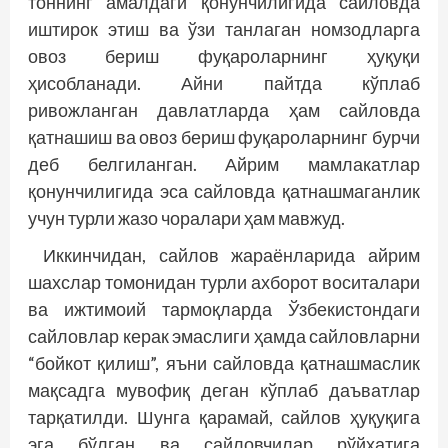
тоннинг амалдаги қонунчилигида сайловда
иштирок этиш ва ўзи танлаган номзодларга
овоз бериш фуқароларнинг ҳуқуқи
ҳисобланади. Айни пайтда кўплаб
ривожланган давлатларда ҳам сайловда
қатнашиш ва овоз бериш фуқароларнинг бурчи
деб белгиланган. Айрим мамлакатлар
қонунчилигида эса сайловда қатнашмаганлик
учун турли жазо чоралари ҳам мавжуд.
Иккинчидан, сайлов жараёнларида айрим
шахслар томонидан турли ахборот воситалари
ва ижтимоий тармоқларда Ўзбекистондаги
сайловлар керак эмаслиги ҳамда сайловларни
“бойкот қилиш”, яъни сайловда қатнашмаслик
мақсадга мувофиқ деган кўплаб даъватлар
тарқатилди. Шунга қарамай, сайлов ҳуқуқига
эга бўлган ва сайловчилар рўйхатига