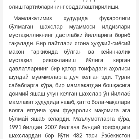
олиш тартибларининг соддалаштирилиши.
Мамлакатимиз ҳудудида фуқаролиги
бўлмаган шахслар муаммоси илдизлари
мустақилликнинг дастлабки йилларига бориб
тақалади. Бир пайтлари ягона ҳуқуқий-сиёсий
макон таркибида бўлган ва кейинчалик
мустақил ривож­ланиш йўлига кирган
давлатларнинг бир қатор тоифадаги аҳолиси
шундай муаммоларга дуч келган эди. Турли
сабабларга кўра, бир мамлакатдан бошқасига
доимий яшаш учун келган шахслар ўн йиллаб
мамлакат ҳудудида яшаб, ҳатто бола-чақалари
вояга етгунча ҳам фуқаролик мақомига эга
бўлмай яшаб келарди. Маълумотларга кўра,
1991 йилдан 2007 йилгача бундай тоифадаги
шахслардан бор йўғи 482 таси Ўзбекистон