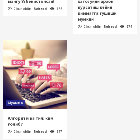
мангу Ўзбекистонсан!
хато: уйни арзон
кўрсатиш кейин
2 kun oldin
Behzod
155
қимматга тушиши
мумкин
2 kun oldin
Behzod
176
Муаммо
Алгоритм ва тил: ким
ғолиб?
2 kun oldin
Behzod
157