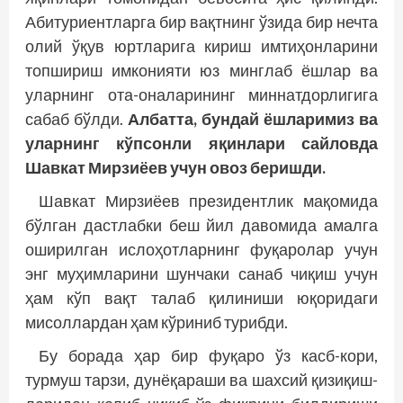
Абитуриентларга бир вақтнинг ўзида бир нечта
олий ўқув юртларига кириш имтиҳонларини
топшириш имконияти юз минглаб ёшлар ва
уларнинг ота-оналарининг миннатдорлигига
сабаб бўлди.
Албатта, бундай ёшларимиз ва
уларнинг кўпсонли яқинлари сайловда
Шавкат Мирзиёев учун овоз беришди.
Шавкат Мирзиёев президентлик мақомида
бўлган дастлабки беш йил давомида амалга
оширилган ислоҳотларнинг фуқаролар учун
энг муҳимларини шунчаки санаб чиқиш учун
ҳам кўп вақт талаб қилиниши юқоридаги
мисоллардан ҳам кўриниб турибди.
Бу борада ҳар бир фуқаро ўз касб-кори,
турмуш тарзи, дунёқараши ва шахсий қизиқиш­