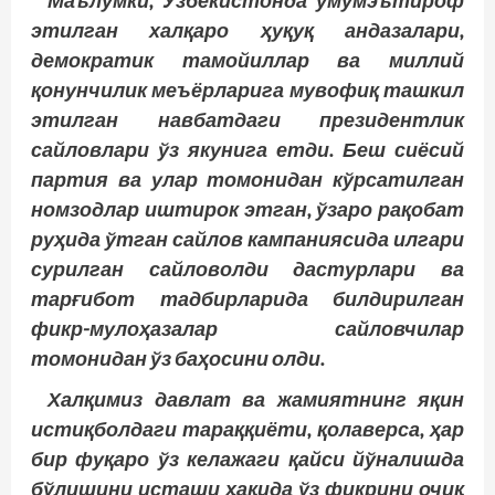
Маълумки, Ўзбекистонда умумэътироф
этилган халқаро ҳуқуқ андазалари,
демократик тамойиллар ва миллий
қонунчилик меъёрларига мувофиқ ташкил
этилган навбатдаги президентлик
сайловлари ўз якунига етди. Беш сиёсий
партия ва улар томонидан кўрсатилган
номзодлар иштирок этган, ўзаро рақобат
руҳида ўтган сайлов кампаниясида илгари
сурилган сайловолди дастурлари ва
тарғибот тадбирларида билдирилган
фикр-мулоҳазалар сайловчилар
томонидан ўз баҳосини олди.
Халқимиз давлат ва жамиятнинг яқин
истиқболдаги тараққиёти, қолаверса, ҳар
бир фуқаро ўз келажаги қайси йўналишда
бўлишини исташи ҳақида ўз фик­рини очиқ