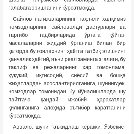
ғалабага эришганини кўрсатмоқда.
Сайлов натижаларининг таҳлили халқимиз
номзодларнинг сайловолди дастурлари ва
тарғибот тадбирларида ўртага қўйган
масалаларни жиддий ўрганиш билан бир
қаторда бу ғояларнинг ҳаётга татбиқ этишнинг
қанчалик ҳаётий, яъни реал заминга эгалиги, бу
таклиф ва режаларнинг ҳар томонлама,
ҳуқуқий, иқтисодий, сиёсий ва бошқа
жиҳатлардан асослантирилганига, шунингдек,
номзодлар томонидан бу йўналишларда шу
пайтгача қандай ижобий ҳаракатлар
қилинганига алоҳида эътибор қаратганини
кўрсатмоқда.
Аввало, шуни таъкидлаш керакки, Ўзбекис­