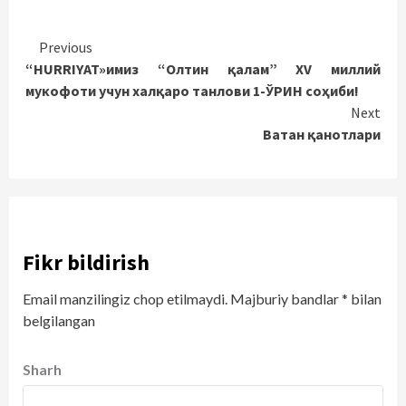
Continue
Previous
“HURRIYAT»имиз “Олтин қалам” XV миллий
Reading
мукофоти учун халқаро танлови 1-ЎРИН соҳиби!
Next
Ватан қанотлари
Fikr bildirish
Email manzilingiz chop etilmaydi.
Majburiy bandlar
*
bilan
belgilangan
Sharh