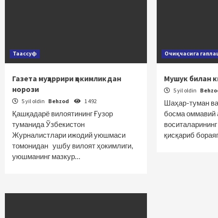
Таассуф
Очиқчасига гапл
Газета муҳаррири ҳокимликдан
Мушук билан 
норози
5 yil oldin
Behz
5 yil oldin
Behzod
1 492
Шаҳар-туман ва
Қашқадарё вилоятининг Ғузор
босма оммавий 
туманида Ўзбекистон
воситаларининг
Журналистлари ижодий уюшмаси
қисқариб борая
томонидан ушбу вилоят ҳокимлиги,
уюшманинг мазкур…