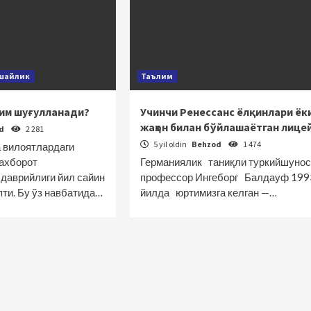
ашайлик
Таълим
ким шуғулланади?
Учинчи Ренессанс ёлқинлари ёк
жаҳон билан бўйлашаётган лице
od
2 281
5 yil oldin
Behzod
1 474
 вилоятлардаги
ахборот
Германиялик таниқли туркийшуно
 даврийлиги йил сайин
профессор Ингеборг Балдауф 199
пти. Бу ўз навбатида…
йилда юртимизга кел­ган —…