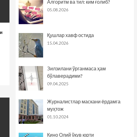
Алгоритм ва тил: ким ғолиб?
05.08.2026
и
Қушлар хавф остида
15.04.2026
Зилзилани ўрганмаса ҳам
бўлаверадими?
09.04.2025
Журналистлар маскани ёрдамга
муҳтож
01.10.2024
Кино Олий ўқув юрти