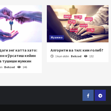
Муаммо
аги энг катта хато:
Алгоритм ва тил: ким ғолиб?
зон кўрсатиш кейин
1 kun oldin
Behzod
132
а тушиши мумкин
din
Behzod
146
Facebook
Telegr