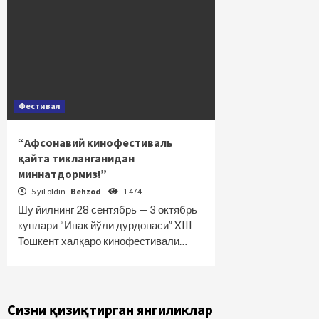
Фестивал
“Афсонавий кинофестиваль
қайта тикланганидан
миннатдормиз!”
5 yil oldin
Behzod
1 474
Шу йилнинг 28 сентябрь — 3 октябрь
кунлари “Ипак йўли дурдонаси” XIII
Тошкент халқаро кинофестивали…
Сизни қизиқтирган янгиликлар