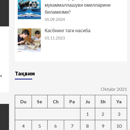
мукаммаллашуви омилларини
биламизми?
05.09.2024
Касбнинг таги насиба
01.11.2023
Тақвим
и
Oktabr 2021
Du
Se
Ch
Pa
Ju
Sh
Ya
1
2
3
4
5
6
7
8
9
10