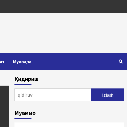
ят
Мулоҳаза
Қидириш
Qidirshish:
Муаммо