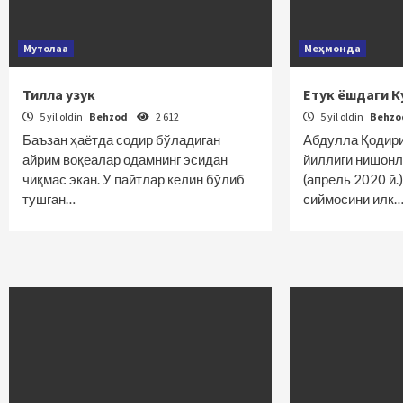
Мутолаа
Меҳмонда
Тилла узук
Етук ёшдаги К
5 yil oldin
Behzod
2 612
5 yil oldin
Behz
Баъзан ҳаётда содир бўладиган
Абдулла Қодири
айрим воқеалар одамнинг эсидан
йиллиги нишонл
чиқмас экан. У пайтлар келин бўлиб
(апрель 2020 й.
тушган…
сиймосини илк