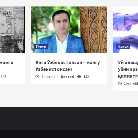
Ғурур
Ҳуқуқ
 маёғи
Янги Ўзбекистонсан – мангу
Уй олишд
Ўзбекистонсан!
уйни ар
қимматг
146
1 kun oldin
Behzod
132
1 kun ol