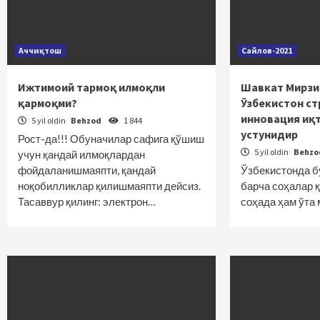
Аччиқтош
Сайлов-2021
Ижтимоий тармоқ илмоқли
Шавкат Мирзи
қармоқми?
Ўзбекистон ст
инновация иқ
5 yil oldin
Behzod
1 844
устунидир
Рост-да!!! Обуначилар сафига қўшиш
5 yil oldin
Behz
учун қандай илмоқлардан
фойдаланишмаяпти, қандай
Ўзбекистонда б
ноқобилликлар қилишмаяпти дейсиз.
барча соҳалар 
Тасаввур қилинг: электрон…
соҳада ҳам ўта