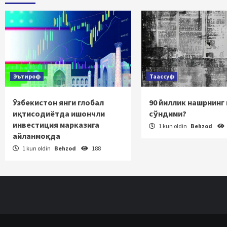
Эътироф
Таассуф
Ўзбекистон янги глобал
90 йиллик нашрнинг
иқтисодиётда ишончли
сўндими?
инвестиция марказига
1 kun oldin
Behzod
айланмоқда
1 kun oldin
Behzod
188