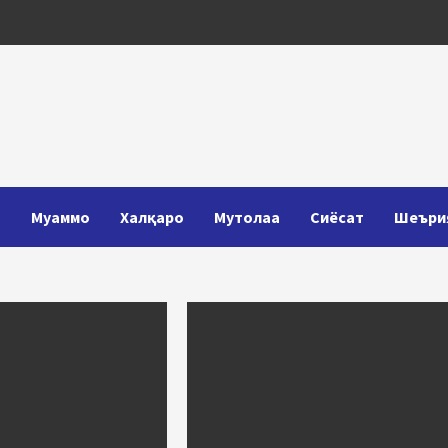
Т
Муаммо
Халқаро
Мутолаа
Сиёсат
Шеъри