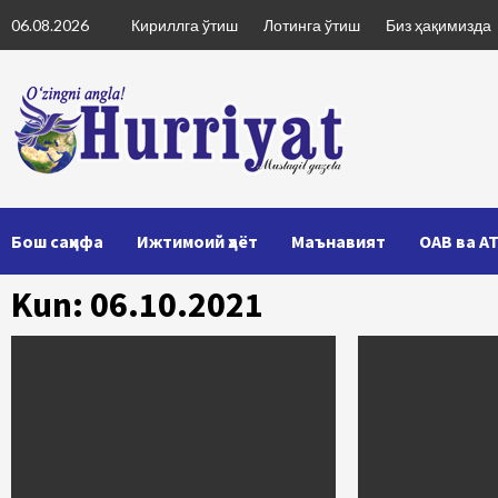
Skip
06.08.2026
Кириллга ўтиш
Лотинга ўтиш
Биз ҳақимизда
to
content
Бош саҳифа
Ижтимоий ҳаёт
Маънавият
ОАВ ва А
Kun: 06.10.2021