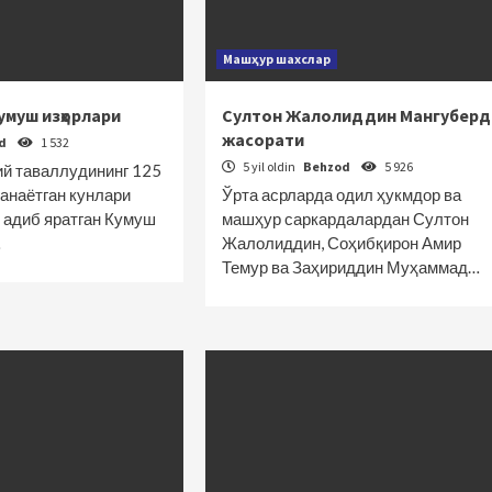
Машҳур шахслар
умуш изҳорлари
Султон Жалолиддин Мангуберд
жасорати
od
1 532
5 yil oldin
Behzod
5 926
й таваллудининг 125
анаётган кунлари
Ўрта асрларда одил ҳукмдор ва
) адиб яратган Кумуш
машҳур саркардалардан Султон
…
Жалолиддин, Соҳибқирон Амир
Темур ва Заҳириддин Муҳаммад…