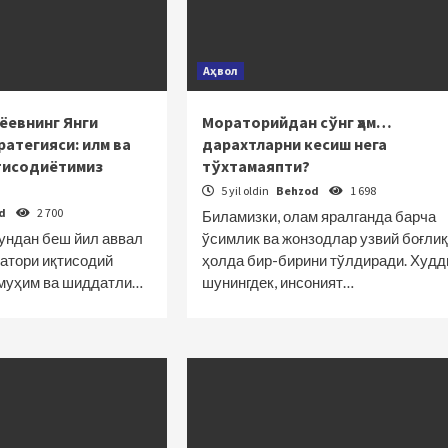
Аҳвол
ёевнинг Янги
Мораторийдан сўнг ҳам…
ратегияси: илм ва
дарахтларни кесиш нега
тисодиётимиз
тўхтамаяпти?
5 yil oldin
Behzod
1 698
od
2 700
Биламизки, олам яралганда барча
ундан беш йил аввал
ўсимлик ва жонзодлар узвий боғлиқ
қатори иқтисодий
ҳолда бир-бирини тўлдиради. Худд
 муҳим ва шиддатли…
шунингдек, инсоният…