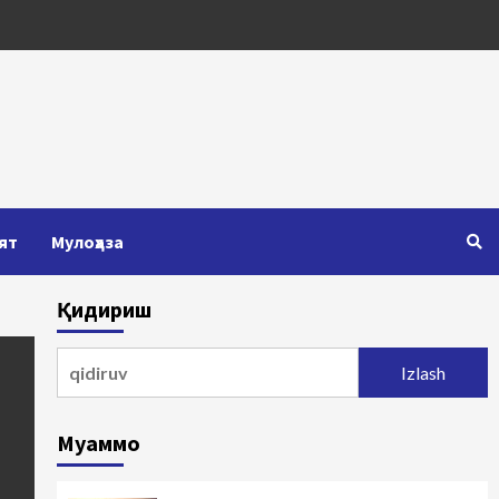
ят
Мулоҳаза
Қидириш
Qidirshish:
Муаммо