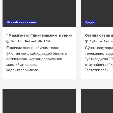
Мактабгача таълим
Луқма
“Мажнунтол”нинг мавжин кўринг
Озгина савия ҳ
5 yil oldin
Behzod
1 598
5 yil oldin
Behz
Ёшликда олинган билим тошга
Сўнгги вақтлар
ўйилган нақш кабидир деб бежизга
телеканаллард
айтишмаган. Фарзандларимизни
“ўстирадиган”, 
миллий анъана ва
етаклайдиган” 
қадриятларимизга…
“эстетик завқ…