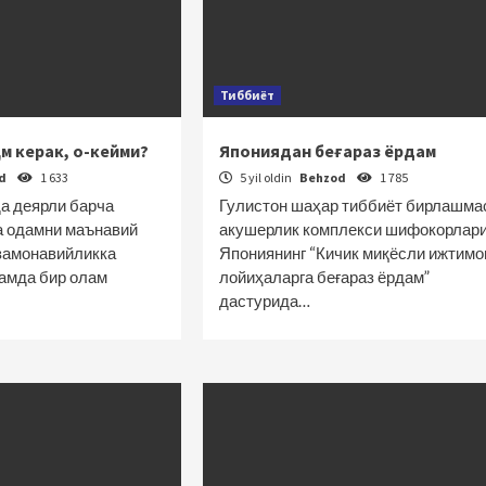
Тиббиёт
ам керак, о-кейми?
Япониядан беғараз ёрдам
od
1 633
5 yil oldin
Behzod
1 785
да деярли барча
Гулистон шаҳар тиббиёт бирлашма
а одамни маънавий
акушерлик комплекси шифокорлар
“замонавийликка
Япониянинг “Кичик миқёсли ижтимо
ҳамда бир олам
лойиҳаларга беғараз ёрдам”
дастурида…