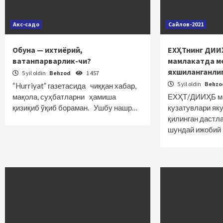
Акс-садо
Сайлов-2021
Обуна — ихтиёрий,
ЕХҲТнинг ДИИ
ватанпарварлик-чи?
мамлакатда ме
яхшиланганли
5 yil oldin
Behzod
1 457
5 yil oldin
Behz
“Hurriyat” газетасида чиққан хабар,
мақола, суҳбатларни ҳамиша
ЕХҲТ/ДИИҲБ ми
қизиқиб ўқиб бораман. Ушбу нашр…
кузатувлари як
қилинган дастл
шундай ижобий