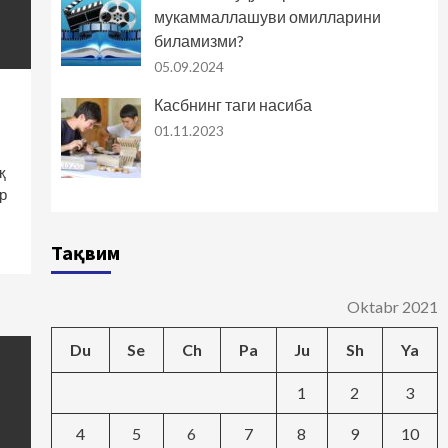
мукаммаллашуви омилларини
биламизми?
05.09.2024
Касбнинг таги насиба
01.11.2023
қ
р
Тақвим
Oktabr 2021
Du
Se
Ch
Pa
Ju
Sh
Ya
1
2
3
4
5
6
7
8
9
10