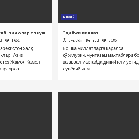
Мозий
гиб, тин олар товуш
Эҳтиёжи миллат
od
1 651
5 yil oldin
Behzod
3 185
збекистон халқ
Бошқа миллатларга қаралса
иклар Азиз
кўрилурки, мунтазам мактаблари б
Устоз Жамол Камол
ва аввал мактабда диний илм устид
жанрларда…
дунёвий илм…