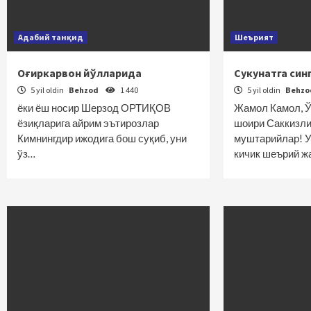
Адабий танқид
Шеърият
Оғиркарвон йўлларида
Сукунатга син
5 yil oldin
Behzod
1 440
5 yil oldin
Behz
ёки ёш носир Шерзод ОРТИҚОВ
Жамол Камол, Ў
ёзиқларига айрим эътирозлар
шоири Саккизл
Кимнингдир ижодига бош суқиб, уни
муштарийлар! 
ўз…
кичик шеърий 