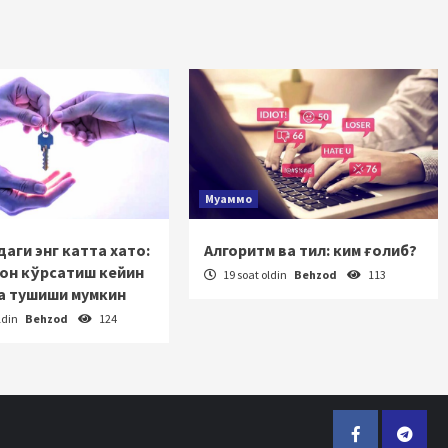
Муаммо
аги энг катта хато:
Алгоритм ва тил: ким ғолиб?
зон кўрсатиш кейин
19 soat oldin
Behzod
113
а тушиши мумкин
ldin
Behzod
124
Facebook
Telegr