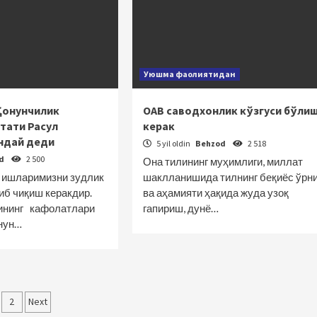
Уюшма фаолиятидан
Қонунчилик
ОАВ саводхонлик кўзгуси бўли
тати Расул
керак
ндай деди
5 yil oldin
Behzod
2 518
od
2 500
Она тилининг муҳимлиги, миллат
 ишларимизни зудлик
шаклланишида тилнинг беқиёс ўрн
иб чиқиш керакдир.
ва аҳамияти ҳақида жуда узоқ
ининг кафолатлари
гапириш, дунё…
онун…
qolalar
2
Next