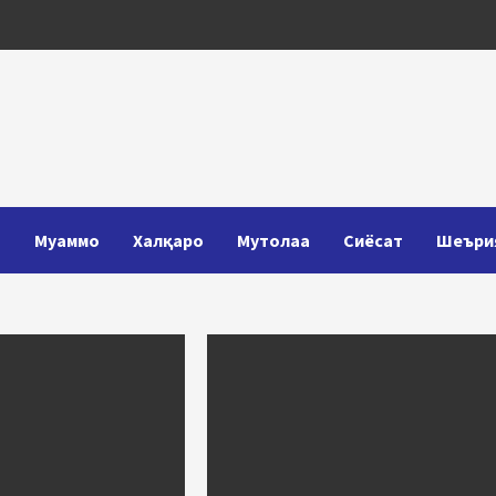
Т
Муаммо
Халқаро
Мутолаа
Сиёсат
Шеъри