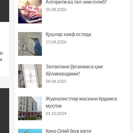
Алгоритм ва тил: ким ғолиб?
05.08.2026
Қушлар хавф остида
15.04.2026
ор
а
Зилзилани ўрганмаса ҳам
бўлаверадими?
09.04.2025
Журналистлар маскани ёрдамга
муҳтож
01.10.2024
Кино Олий ўқув юрти