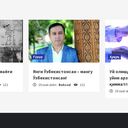
‘yicha
rakatlanish
Ғурур
Ҳуқуқ
 маёғи
Янги Ўзбекистонсан – мангу
Уй олишд
Ўзбекистонсан!
уйни ар
қимматг
121
19 soat oldin
Behzod
112
19 soat o