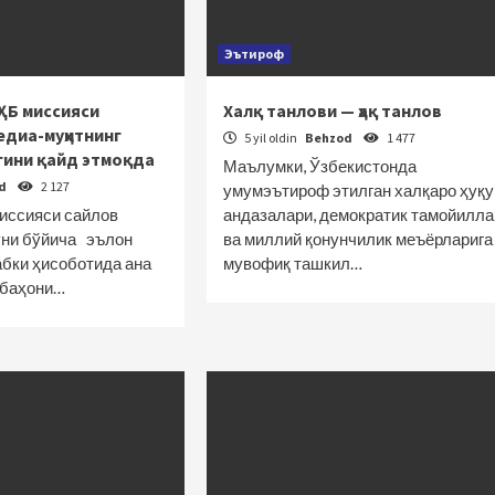
Эътироф
ҲБ миссияси
Халқ танлови — ҳақ танлов
диа-муҳитнинг
5 yil oldin
Behzod
1 477
гини қайд этмоқда
Маълумки, Ўзбекистонда
od
2 127
умумэътироф этилган халқаро ҳуқу
ссияси сайлов
андазалари, демократик тамойилла
уни бўйича эълон
ва миллий қонунчилик меъёрларига
абки ҳисоботида ана
мувофиқ ташкил…
 баҳони…