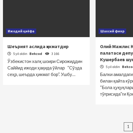
Ижодий қиёфа
Шахсий фикр
Шеърият аслида ҳикматдир
Олий Мажлис 
палатаси депу
5 yil oldin
Behzod
3 166
Кушербаев шу
Ўзбекистон халқ шоири Сирожиддин
5 yil oldin
Behz
Саййид ижоди ҳақида ўйлар “Сўзда
сеҳр, шеърда ҳикмат бор”. Ушбу…
Балки амалдаги
билан қайта кўр
“Бола ҳуқуқлар
тўғрисида”ги Қ
Ma
1