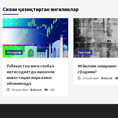
bo
Сизни қизиқтирган янгиликлар
ha
Эътироф
Таассуф
Ўзбекистон янги глобал
90 йиллик нашрнинг
иқтисодиётда ишончли
сўндими?
инвестиция марказига
19 soat oldin
Behzod
айланмоқда
19 soat oldin
Behzod
145