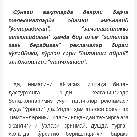
Сўнгги вақтларда деярли барча
телеканалларда одамни маънавий
“ўстирадиган”, “замонавийликка
етаклайдиган” ҳамда бир олам “эстетик
завқ берадиган” рекламалар бирам
кўпайдики, кўрган сари “дилингиз яйраб”,
асабларингиз “тинчланади”.
Ҳа, нимасини айтасиз, иштаҳа билан
дастурхонга энди келганингизда
болажонларимиз учун тагликлар рекламаси
жуда “ўринли” да. Ундан ҳам аълоси совун ва
шампунларники. Уларнинг қандай таъсирга эга
эканлигини ўзлари эринмай, душда турган
ҳолатда кўрсатиб беришлари-чи, барака