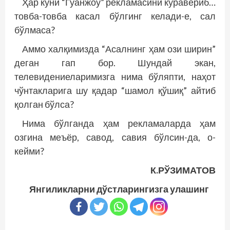
Ҳар куни “Гуанжоу” рекламасини кўравериб…
товба-товба касал бўлгинг келади-е, сал
бўлмаса?
Аммо халқимизда “Асалнинг ҳам ози ширин”
деган гап бор. Шундай экан,
телевидениеларимизга нима бўляпти, наҳот
чўнтакларига шу қадар “шамол қўшиқ” айтиб
қолган бўлса?
Нима бўлганда ҳам рекламаларда ҳам
озгина меъёр, савод, савия бўлсин-да, о-
кейми?
К.РЎЗИМАТОВ
Янгиликларни дўстларингизга улашинг