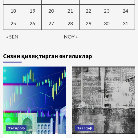
18
19
20
21
22
23
24
25
26
27
28
29
30
31
« SEN
NOY »
Сизни қизиқтирган янгиликлар
Эътироф
Таассуф