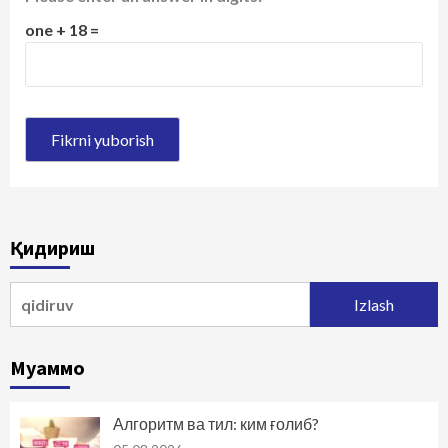
one + 18 =
Қидириш
Qidirshish:
Муаммо
Алгоритм ва тил: ким ғолиб?