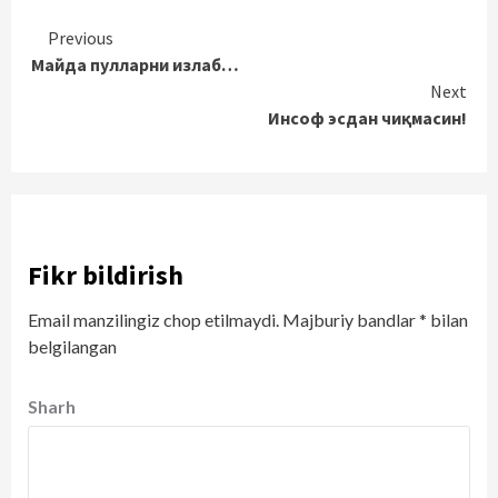
Continue
Previous
Майда пулларни излаб…
Reading
Next
Инсоф эсдан чиқмасин!
Fikr bildirish
Email manzilingiz chop etilmaydi.
Majburiy bandlar
*
bilan
belgilangan
Sharh