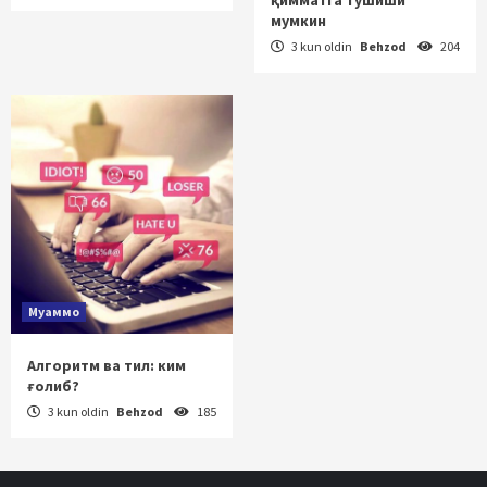
мумкин
3 kun oldin
Behzod
204
Муаммо
Алгоритм ва тил: ким
ғолиб?
3 kun oldin
Behzod
185