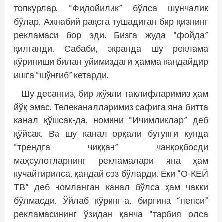
топкурлар. “Фидойилик” бўлса шунчалик
бўлар. Ажнабий рақсга тушадиган бир қизнинг
рекламаси бор эди. Бизга жуда “фойда”
қилганди. Сабаби, экранда шу реклама
кўриниши билан уйимиздаги ҳамма қандайдир
ишга “шўнғиб” кетарди.
Шу десангиз, бир жўяли таклифларимиз ҳам
йўқ эмас. Телеканалларимиз сафига яна битта
канал қўшсак-да, номини “Ичимликлар” деб
қўйсак. Ва шу канал орқали бугунги кунда
“трендга чиққан” чанқоқбосди
маҳсулотларнинг рекламалари яна ҳам
кучайтирилса, қандай соз бўларди. Ёки “О-КЕЙ
ТВ” деб номланган канал бўлса ҳам чакки
бўлмасди. Ўйлаб кўринг-а, биргина “пепси”
рекламасининг ўзидан қанча “тарбия олса