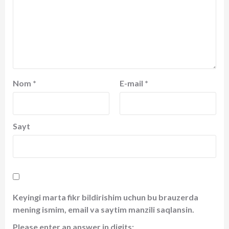
Nom
*
E-mail
*
Sayt
Keyingi marta fikr bildirishim uchun bu brauzerda
mening ismim, email va saytim manzili saqlansin.
Please enter an answer in digits: