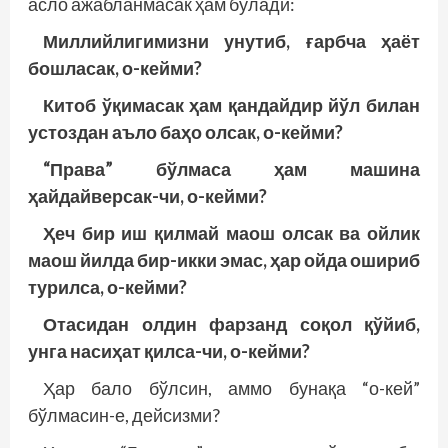
асло ажабланмасак ҳам бўлади:
Миллийлигимизни унутиб, ғарбча ҳаёт
бошласак, о-кейми?
Китоб ўқимасак ҳам қандайдир йўл билан
устоздан аъло баҳо олсак, о-кейми?
“Права” бўлмаса ҳам машина
ҳайдайверсак-чи, о-кейми?
Ҳеч бир иш қилмай маош олсак ва ойлик
маош йилда бир-икки эмас, ҳар ойда ошириб
турилса, о-кейми?
Отасидан олдин фарзанд соқол қўйиб,
унга насиҳат қилса-чи, о-кейми?
Ҳар бало бўлсин, аммо бунақа “о-кей”
бўлмасин-е, дейсизми?