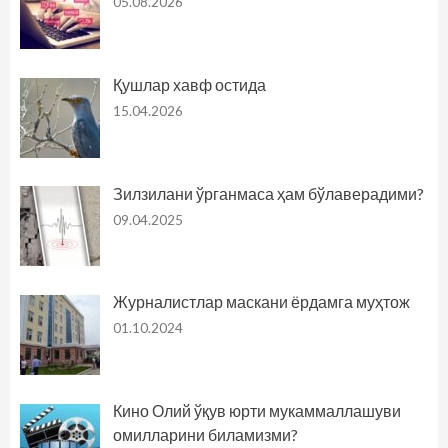
05.08.2026
Қушлар хавф остида
15.04.2026
Зилзилани ўрганмаса ҳам бўлаверадими?
09.04.2025
Журналистлар маскани ёрдамга муҳтож
01.10.2024
Кино Олий ўқув юрти мукаммаллашуви
омилларини биламизми?