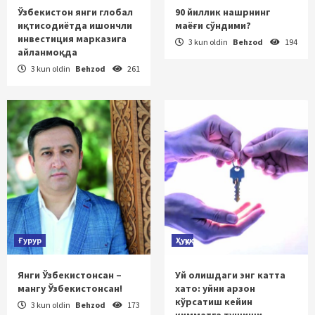
Ўзбекистон янги глобал
90 йиллик нашрнинг
иқтисодиётда ишончли
маёғи сўндими?
инвестиция марказига
3 kun oldin
Behzod
194
айланмоқда
3 kun oldin
Behzod
261
Ғурур
Ҳуқуқ
Янги Ўзбекистонсан –
Уй олишдаги энг катта
мангу Ўзбекистонсан!
хато: уйни арзон
кўрсатиш кейин
3 kun oldin
Behzod
173
қимматга тушиши