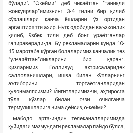
бўлади”. “Окейми” деб чиқаётган “таниқли
жонкуярлар”имизнинг 3-4 тилни бир қилиб
сўзлашлари қанча ёшларни ўз ортидан
эргаштиряпти ахир. Нутқ одобидан ваъзхонлик
қилиб, ўзбек тили деб бонг ураётганлар
гапираверади-да. Бу рекламаларни кунда 10-
15 маротаба кўрган болаларимиз қанчалик тез
“улғаяётган”ликларини бир қаранг.
Қизларимиз Голливуд актрисаларидек
саллоланишлари, ишва билан кўпларнинг
эътиборини тортаётганларидан
қувонмаяпсизми? Йигитларимиз-чи, эҳтиросга
тўла кўзлар билан оғзи очилганча
термулишларига нима дейсиз, о-кейми?
Мабодо, эрта-индин телеканалларимизда
қуйидаги мазмундаги рекламалар пайдо бўлса,