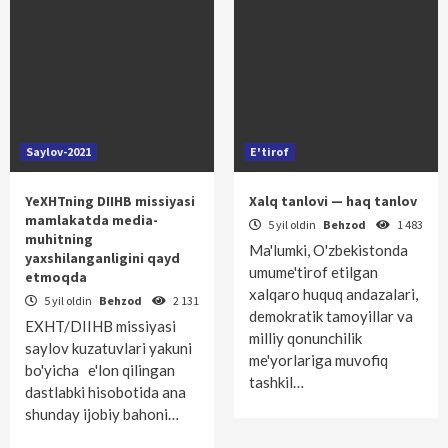
Saylov-2021
E'tirof
YeXHTning DIIHB missiyasi
Xalq tanlovi — haq tanlov
mamlakatda media-
5 yil oldin
Behzod
1 483
muhitning
Ma'lumki, O'zbekistonda
yaxshilanganligini qayd
umume'tirof etilgan
etmoqda
xalqaro huquq andazalari,
5 yil oldin
Behzod
2 131
demokratik tamoyillar va
EXHT/DIIHB missiyasi
milliy qonunchilik
saylov kuzatuvlari yakuni
me'yorlariga muvofiq
bo'yicha e'lon qilingan
tashkil…
dastlabki hisobotida ana
shunday ijobiy bahoni…