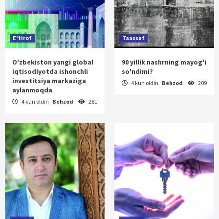
E'tirof
Taassuf
O'zbekiston yangi global
90 yillik nashrning mayog'i
iqtisodiyotda ishonchli
so'ndimi?
investitsiya markaziga
4 kun oldin
Behzod
209
aylanmoqda
4 kun oldin
Behzod
281