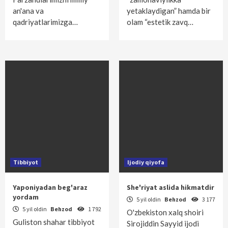
an'ana va
yetaklaydigan” hamda bir
qadriyatlarimizga…
olam “estetik zavq…
Tibbiyot
Ijodiy qiyofa
Yaponiyadan beg'araz
She'riyat aslida hikmatdir
yordam
5 yil oldin
Behzod
3 177
5 yil oldin
Behzod
1 792
O'zbekiston xalq shoiri
Guliston shahar tibbiyot
Sirojiddin Sayyid ijodi