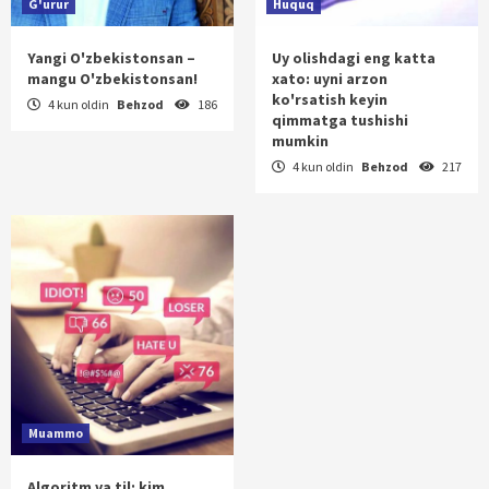
G'urur
Huquq
Yangi O'zbekistonsan –
Uy olishdagi eng katta
mangu O'zbekistonsan!
xato: uyni arzon
ko'rsatish keyin
4 kun oldin
Behzod
186
qimmatga tushishi
mumkin
4 kun oldin
Behzod
217
Muammo
Algoritm va til: kim