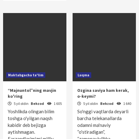
Maktabgacha ta'lim
Luqma
“Majnuntol”ning mavjin
Ozgina saviya ham kerak,
ko'ring
o-keymi?
5 yil oldin
Behzod
1 605
5 yil oldin
Behzod
1 640
Yoshlikda olingan bilim
So'nggi vaqtlarda deyarli
toshga o'yilgan naqsh
barcha telekanallarda
kabidir deb bejizga
odamni ma'naviy
aytishmagan.
“o'stiradigan”,
Farzandlarimizni milliy
“zamonaviylikka