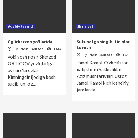
Adabiy tanqid
She'riyat
Og'irkarvon yo'llarida
Sukunatga singib, tin olar
tovush
5 yil oldin
Behzod
1 444
5 yil oldin
Behzod
1 658
yoki yosh nosir Sherzod
Jamol Kamol, O'zbekiston
ORTIQOV yoziqlariga
xalq shoiri Sakkizliklar
ayrim e'tirozlar
Aziz mushtariylar! Ustoz
Kimningdir ijodiga bosh
Jamol Kamol kichik she'riy
suqib, uni o'z…
janrlarda…