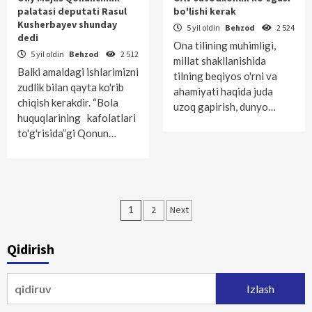
palatasi deputati Rasul
bo'lishi kerak
Kusherbayev shunday
5 yil oldin
Behzod
2 524
dedi
Ona tilining muhimligi,
5 yil oldin
Behzod
2 512
millat shakllanishida
Balki amaldagi ishlarimizni
tilning beqiyos o'rni va
zudlik bilan qayta ko'rib
ahamiyati haqida juda
chiqish kerakdir. “Bola
uzoq gapirish, dunyo…
huquqlarining kafolatlari
to'g'risida”gi Qonun…
Maqolalar
1
2
Next
bo‘yicha
Qidirish
harakatlanish
Qidirshish: