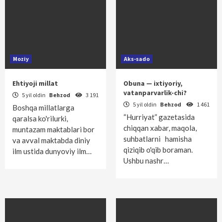
Moziy
Aks-sado
Ehtiyoji millat
Obuna — ixtiyoriy,
vatanparvarlik-chi?
5 yil oldin
Behzod
3 191
5 yil oldin
Behzod
1 461
Boshqa millatlarga
“Hurriyat” gazetasida
qaralsa ko'rilurki,
chiqqan xabar, maqola,
muntazam maktablari bor
suhbatlarni hamisha
va avval maktabda diniy
qiziqib o'qib boraman.
ilm ustida dunyoviy ilm…
Ushbu nashr…