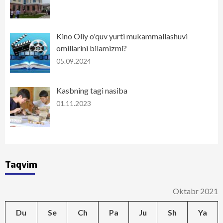
Kino Oliy o'quv yurti mukammallashuvi
omillarini bilamizmi?
05.09.2024
Kasbning tagi nasiba
01.11.2023
Taqvim
Oktabr 2021
Du
Se
Ch
Pa
Ju
Sh
Ya