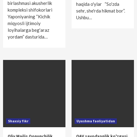
birlashmasi akusherlik
haqida o'ylar “So'zda
kompleksi shifokorlari
sehr, she'rda hikmat bor”.
Yaponiyaning “Kichik
Ushbu…
miqyosli ijtimoiy
loyihalarga beg'araz
yordam” dasturida…
Shaxsiy fikr
Uyushma faoliyatidan
Oliy Majlis Qonunchilik
OAV savodxonlik ko'zgusi