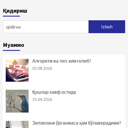
Қидириш
Qidirshish:
Муаммо
Алгоритм ва тил: ким ғолиб?
05.08.2026
Қушлар хавф остида
15.04.2026
Зилзилани ўрганмаса ҳам бўлаверадими?