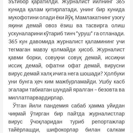
эътибор қаратилди. Журналист йилнинг 365
кунида қалам қитирлатади, унинг бир кунида
мукофотини олади ёки йўқ. Мамлакатнинг узоғу
яқини демай овоз ёзиш ва тасвирга олиш
ускуналарини кўтариб тинч “уруш” га отланади.
365 кун давомида журналист қаламининг учи
тегмаган мавзу қолмайди ҳисоб. Журналист
қавми борки, совуқни совуқ демай, иссиқни
иссиқ демай, офатни офат демай, вирусни
вирус демай халқ ичига нега шошади? Ҳолбуки
уни бунга ҳеч ким мажбурламайди. Ушбу касб
эгалари табиатан шундай яралган – безовта ва
миллатпарвардирлар.
Ўтган йили пандемия сабаб ҳамма уйидан
чиқмай ўтирган бир пайтда журналистлар
вирус ўчоқларидан туриб репортажлар
тайёрлашди, шифокорлар билан салкам