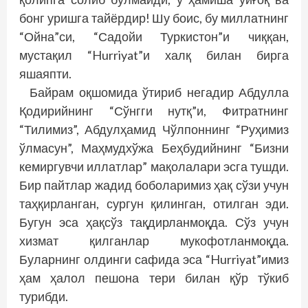
бонг уришга тайёрдир! Шу боис, бу миллатнинг
“Ойна”си, “Садойи Туркистон”и чиққан,
мустақил “Hurriyat”и халқ билан бирга
яшаяпти.
Байрам оқшомида ўтириб негадир Абдулла
Қодирийнинг “Сўнгги нутқ”и, Фитратнинг
“Тилимиз”, Абдулҳамид Чўлпоннинг “Руҳимиз
ўлмасун”, Маҳмудхўжа Беҳбудийнинг “Бизни
кемиргувчи иллатлар” мақолалари эсга тушди.
Бир пайтлар жадид боболаримиз ҳақ сўзи учун
таҳқирланган, сургун қилинган, отилган эди.
Бугун эса ҳақсўз тақдирланмоқда. Сўз учун
хизмат қилганлар мукофотланмоқда.
Буларнинг олдинги сафида эса “Hurriyat”имиз
ҳам ҳалол пешона тери билан қўр тўкиб
турибди.