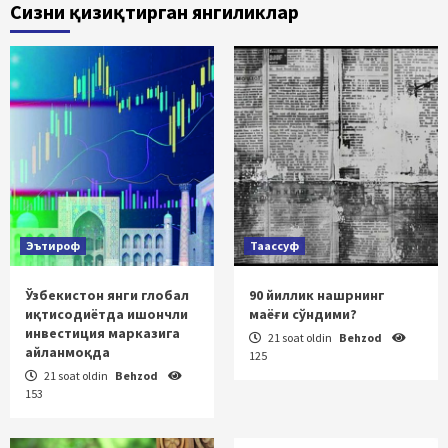
Сизни қизиқтирган янгиликлар
Эътироф
Таассуф
Ўзбекистон янги глобал
90 йиллик нашрнинг
иқтисодиётда ишончли
маёғи сўндими?
инвестиция марказига
21 soat oldin
Behzod
айланмоқда
125
21 soat oldin
Behzod
153