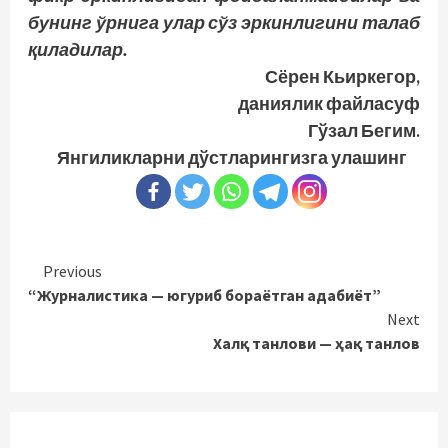
бунинг ўрнига улар сўз эркинлигини талаб
қиладилар.
Сёрен Кьиркегор,
даниялик файласуф
Гўзал Бегим.
Янгиликларни дўстларингизга улашинг
Continue
Previous
“Журналистика — югуриб бораётган адабиёт”
Reading
Next
Халқ танлови — ҳақ танлов