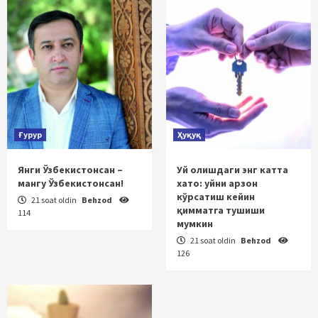
Ғурур
Ҳуқуқ
Янги Ўзбекистонсан –
Уй олишдаги энг катта
мангу Ўзбекистонсан!
хато: уйни арзон
кўрсатиш кейин
21 soat oldin
Behzod
қимматга тушиши
114
мумкин
21 soat oldin
Behzod
126