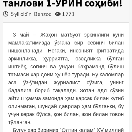
танлови 1-ЎРИН соҳиби!
5 yil oldin
Behzod
1 771
3 май — Жаҳон матбуот эркинлиги куни
мамлакатимизда ўзгача бир севинч билан
нишонланади. Негаки, инсоният фитратида
эркинликка, ҳурриятга, озодликка бўлган
иштиёқ, соғинч ва ундан баҳраманд бўлиш
таъмаси ҳар доим ҳушёр туради. Бу каломлар
эса ўз-ўзидан журналист сўзига, унинг
бадалига бориб тақалади. Зотан адл сўзни
айтиш ҳамма замонда ҳам қарсак билан кутиб
олинмаган, шундай давр­лар ҳам бўлганки, бу
учун керак бўлса, қон билан, жон билан товон
тўланган.
Бугун ҳар биримиз “Олтин қалам” XV миллий