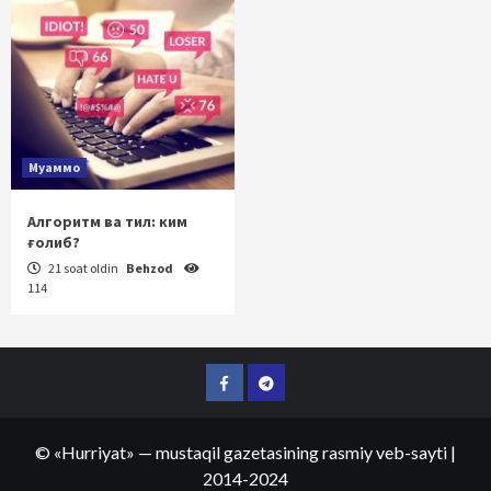
Муаммо
Алгоритм ва тил: ким
ғолиб?
21 soat oldin
Behzod
114
Facebook
Telegram
©
«Hurriyat»
— mustaqil gazetasining rasmiy veb-sayti
|
2014-2024