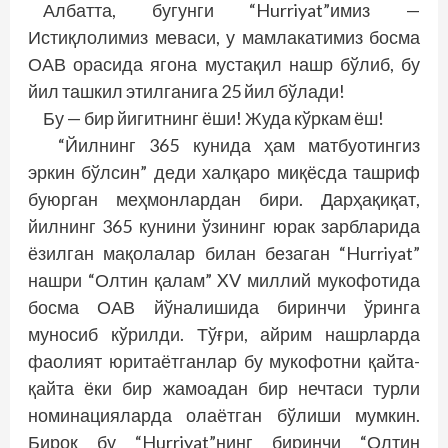
Албатта, бугунги “Hurriyat”имиз —
Истиқлолимиз меваси, у мамлакатимиз босма
ОАВ орасида ягона мус­тақил нашр бўлиб, бу
йил ташкил этилганига 25 йил бўлади!
Бу — бир йигитнинг ёши! Жуда кўркам ёш!
“Йилнинг 365 кунида ҳам матбуотингиз
эркин бўлсин” деди халқаро миқёсда ташриф
буюрган меҳмонлардан бири. Дарҳақиқат,
йилнинг 365 кунини ўзининг юрак зарбларида
ёзилган мақолалар билан безаган “Hurriyat”
нашри “Олтин қалам” XV миллий мукофотида
босма ОАВ йўналишида биринчи ўринга
муносиб кўрилди. Тўғри, айрим нашрларда
фаолият юритаётганлар бу мукофотни қайта-
қайта ёки бир жамоадан бир нечтаси турли
номинацияларда олаётган бўлиши мумкин.
Бироқ бу “Hurriyat”нинг биринчи “Олтин