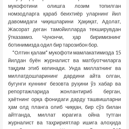
мукофотини олишга лозим топилган
номзодларга қараб беихтиёр уларнинг йил
давомидаги чиқишларини Ҳақиқат, Адолат,
Жасорат деган тамойилларда текширувдан
ўтказамиз. Чунончи, ҳар биримизнинг
ботинимизда одил бир тарозибон бор.
“Олтин қалам” мукофоти мамлакатимизда 15
йилдан буён журналист ва матбуотчиларга
тақдим этиб келинади. Унда миллатнинг ва
миллатдошларининг дардини айта олган,
бугунги куннинг безовта руҳини ўз хабар ва
репортажларида жонлантириб берган,
ҳаётнинг орқа фонидаги дарду ташвишларни
ҳам олд планга олиб чиққан, бир сўз билан
айтганда, миллат юрагига ойна тутган
журналист ва таҳририятлар ишига алоҳида