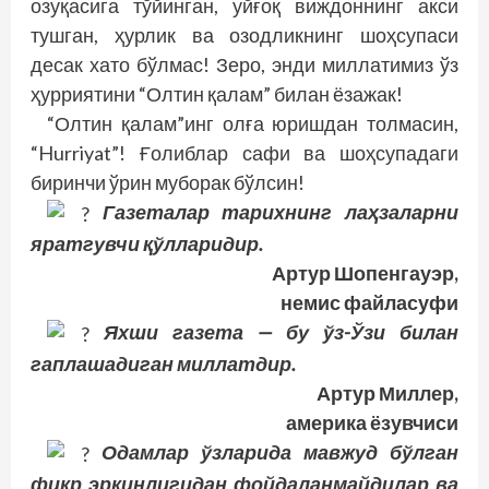
озуқасига тўйинган, уйғоқ виждоннинг акси
тушган, ҳурлик ва озодликнинг шоҳсупаси
десак хато бўлмас! Зеро, энди миллатимиз ўз
ҳурриятини “Олтин қалам” билан ёзажак!
“Олтин қалам”инг олға юришдан толмасин,
“Hurriyat”! Ғолиблар сафи ва шоҳсупадаги
биринчи ўрин муборак бўлсин!
Газеталар тарихнинг лаҳзаларни
яратгувчи қўлларидир.
Артур Шопенгауэр,
немис файласуфи
Яхши газета — бу ўз-Ўзи билан
гаплашадиган миллатдир.
Артур Миллер,
америка ёзувчиси
Одамлар ўзларида мавжуд бўлган
фикр эркинлигидан фойдаланмайдилар ва