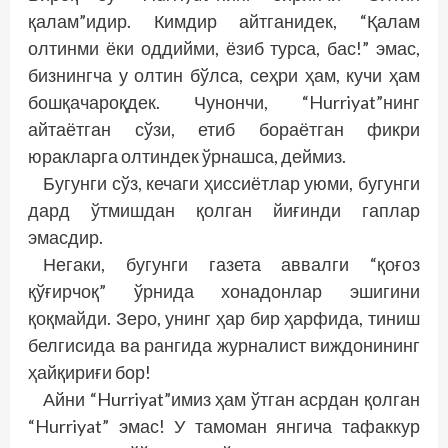
қалам”идир. Кимдир айтганидек, “Қалам
олтинми ёки оддийми, ёзиб турса, бас!” эмас,
бизнингча у олтин бўлса, сеҳри ҳам, кучи ҳам
бош­қачароқдек. Чунончи, “Hurriyat”нинг
айтаётган сўзи, етиб бораётган фикри
юракларга олтиндек ўрнашса, деймиз.
Бугунги сўз, кечаги ҳиссиётлар уюми, бугунги
дард ўтмишдан қолган йиғинди гаплар
эмасдир.
Негаки, бугунги газета аввалги “қоғоз
қўғирчоқ” ўрнида хонадонлар эшигини
қоқмайди. Зеро, унинг ҳар бир ҳарфида, тиниш
белгисида ва рангида журналист виждонининг
ҳайқириғи бор!
Айни “Hurriyat”имиз ҳам ўтган асрдан қолган
“Hurriyat” эмас! У тамоман янгича тафаккур