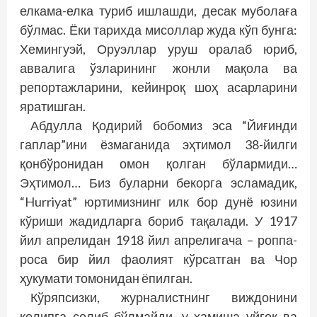
елкама-елка туриб ишлашди, десак муболаға
бўлмас. Ёки тарихда мисоллар жуда кўп бунга:
Хемингуэй, Оруэллар уруш оралаб юриб,
аввалига ўзларининг жонли мақола ва
репортажларини, кейинроқ шоҳ асарларини
яратишган.
Абдулла Қодирий бобомиз эса “Йиғинди
гаплар”ини ёзмаганида эҳтимол 38-йилги
қонбўронидан омон қолган бўлармиди…
Эҳтимол… Биз буларни бекорга эсламадик,
“Hurriyat” юртимизнинг илк бор дунё юзини
кўриши жадидларга бориб тақалади. У 1917
йил апрелидан 1918 йил апрелигача – роппа-
роса бир йил фаолият кўрсатган ва Чор
ҳукумати томонидан ёпилган.
Кўряпсизки, журналистнинг виждонини
қолипга солиб бўлмайди, у ҳамиша уйғоқ ва