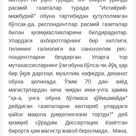
расмий газеталар туради. “Ихтиёрий-
мажбурий” обуна тартибидан қутулолмаган
бўлсак-да, рес­пондентлар расмий газеталар
билан қизиқмасликларини билдирадилар.
Улардаги ахборотларнинг бир хиллиги,
тилининг ғализлиги ва санохонлик рес­
пондентларни бездирган. Уларга тор
мутахассисларнинг ўзи обуна бўлса-чи, йўқ, ҳар
бир ўқув даргоҳи, муаллим, кафедра, деканат
обуна қилинади. Ўзим 70 дан зиёд
магистрлардан кеча чиққан икки-учта ҳамма
“ҳа-а, унга обуна бўлмаса қўйишмайди”
дейдиган газеталарни келтириб улардаги
қайси мақола диққатингизни тортди?” деб
қизиқиб сўрадим. Диссертация ёзаётган
бирорта ҳам магистр жавоб беролмади… Мана,