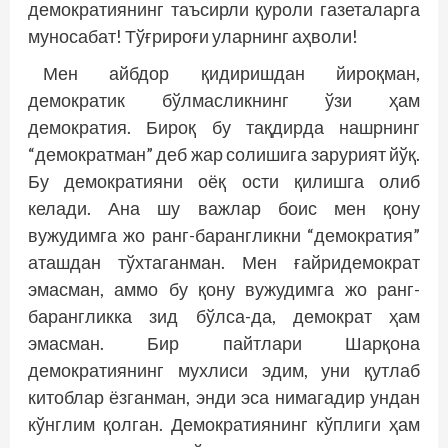
демокра­тиянинг таъсирли қуроли газеталарга
муносабат! Тўғрироғи уларнинг аҳволи!
Мен айбдор қидиришдан йироқман,
демократик бўлмасликнинг ўзи ҳам
демократия. Бироқ бу тақдирда нашрнинг
“демократман” деб жар солишига зарурият йўқ.
Бу демократияни оёқ ости қилишга олиб
келади. Ана шу важлар боис мен қону
вужудимга жо ранг-барангликни “демократия”
аташдан тўхтаганман. Мен ғайридемократ
эмасман, аммо бу қону вужудимга жо ранг-
барангликка зид бўлса-да, демократ ҳам
эмасман. Бир пайтлари Шарқона
демократиянинг мухлиси эдим, уни қутлаб
китоблар ёзганман, энди эса нимагадир ундан
кўнглим қолган. Демократиянинг кўплиги ҳам