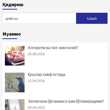
Қидириш
Qidirshish:
Муаммо
Алгоритм ва тил: ким ғолиб?
05.08.2026
Қушлар хавф остида
15.04.2026
Зилзилани ўрганмаса ҳам бўлаверадими?
09.04.2025