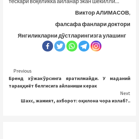
тескари воқеликка айланар экан шекилли…
Виктор АЛИМАСОВ,
фалсафа фанлари доктори
Янгиликларни дўстларингизга улашинг
Continue
Previous
Бренд хўжакўрсинга яратилмайди. У маданий
Reading
тараққиёт белгисига айланиши керак
Next
Шахс, жамият, ахборот: оқилона чора излаб?..