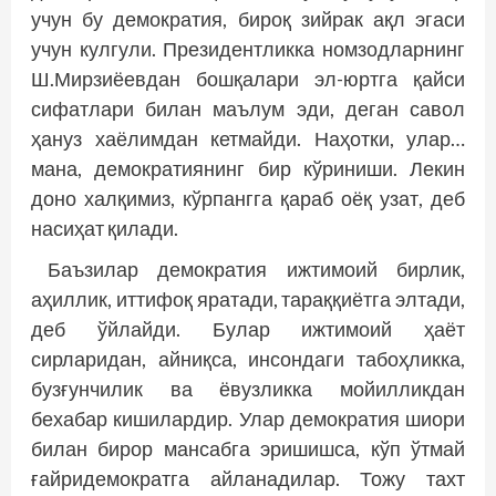
учун бу демократия, бироқ зийрак ақл эгаси
учун кулгули. Президентликка номзодларнинг
Ш.Мирзиёевдан бошқалари эл-юртга қайси
сифатлари билан маълум эди, деган савол
ҳануз хаёлимдан кетмайди. Наҳотки, улар…
мана, демократиянинг бир кўриниши. Лекин
доно халқимиз, кўрпангга қараб оёқ узат, деб
насиҳат қилади.
Баъзилар демократия ижтимоий бирлик,
аҳиллик, иттифоқ яратади, тараққиётга элтади,
деб ўйлайди. Булар ижтимоий ҳаёт
сирларидан, айниқса, инсондаги табоҳликка,
бузғунчилик ва ёвузликка мойилликдан
бехабар кишилардир. Улар демократия шио­­ри
билан бирор мансабга эришишса, кўп ўтмай
ғайридемократга айланадилар. Тожу тахт