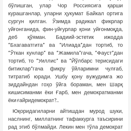
бўлишган, улар Чор Россиясига қарши
курашганлар, уларни ҳукумат Байкал ортига
сургун қилган. Ўзимда радикал фикрлар
уйғонганида, фин-уйғурлар қони уйғонмоқда,
деб қўяман. Бадиий-эстетик ижодда
“Бхагаватгита” ва “Илиада”дан тортиб, то
“Ўткан кунлар” ва “Жамила”гача, “Фауст”дан
тортиб, то “Уиллис” ва “Йўлбарс терисидаги
битиклар”гача фикру ўйларимни чулғаб,
титратиб юради. Ушбу қону вужудимга жо
зиддайндан гоҳо ўйга бораман, мен Шарқ
кишисиманми ёки Ғарб, мен демократманми
ёки ғайридемократ?..
Юқоридагиларни айтишдан мурод шуки,
наслнинг, миллатнинг тафаккурга таъсирини
рад этиб бўлмайди. Лекин мен тўла демократ