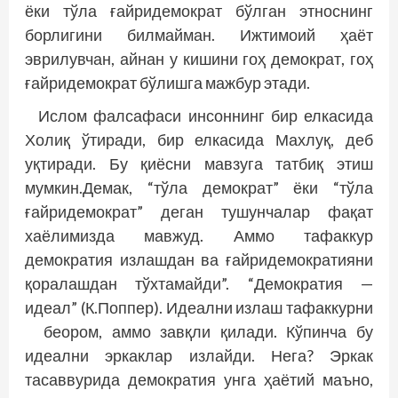
ёки тўла ғайридемократ бўлган этноснинг
борлигини билмайман. Ижтимоий ҳаёт
эврилувчан, айнан у кишини гоҳ демократ, гоҳ
ғайридемократ бўлишга мажбур этади.
Ислом фалсафаси инсоннинг бир елкасида
Холиқ ўтиради, бир елкасида Махлуқ, деб
уқтиради. Бу қиёсни мавзуга татбиқ этиш
мумкин.Демак, “тўла демократ” ёки “тўла
ғайридемократ” деган тушунчалар фақат
хаёлимизда мавжуд. Аммо тафаккур
демократия излашдан ва ғайридемократияни
қоралашдан тўхтамайди”. “Демократия —
идеал” (К.Поппер). Идеални излаш тафаккурни
беором, аммо завқли қилади. Кўпинча бу
идеални эркаклар излайди. Нега? Эркак
тасаввурида демократия унга ҳаётий маъно,