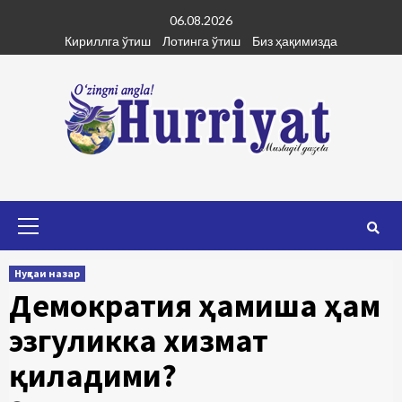
Skip
06.08.2026
to
Кириллга ўтиш
Лотинга ўтиш
Биз ҳақимизда
content
Primary
Menu
Нуқтаи назар
Демократия ҳамиша ҳам
эзгуликка хизмат
қиладими?