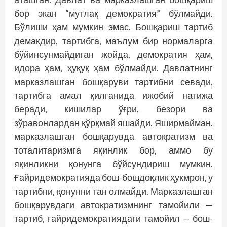
бор экан “мутлақ демок­ратия” бўлмайди.
Бўлиши ҳам мумкин эмас. Бошқариш тартиб
демакдир, тартибга, маълум бир нормаларга
бў­йинсунмайдиган жойда, демократия ҳам,
идора ҳам, ҳуқуқ ҳам бўлмайди. Давлатнинг
марказлашган бошқаруви тартибни севади,
тартибга амал қилганида ижобий натижа
беради, кишилар ўғри, безори ва
зўравонлардан қўрқмай яшайди. Яширмайман,
марказлашган бошқарувда автократизм ва
тоталитаризмга яқинлик бор, аммо бу
яқинликни қонунга бўйсундириш мумкин.
Ғайридемократияда бош­-бошдоқлик ҳукмрон, у
тартибни, қонунни тан олмайди. Марказлашган
бошқарувдаги автократизмнинг тамойили —
тартиб, ғайридемократиядаги тамойил — бош­-