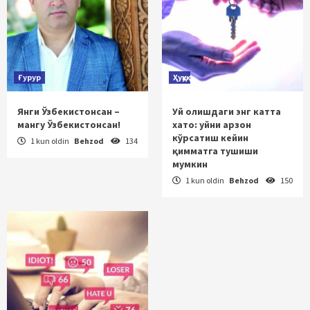
Ғурур
Ҳуқуқ
Янги Ўзбекистонсан –
Уй олишдаги энг катта
мангу Ўзбекистонсан!
хато: уйни арзон
кўрсатиш кейин
1 kun oldin
Behzod
134
қимматга тушиши
мумкин
1 kun oldin
Behzod
150