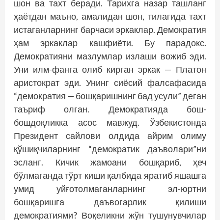
шон ва тахт беради. Тарихга назар ташланг
ҳаётдан маъно, амалидан шон, тилагида тахт
истаганларнинг барчаси эркаклар. Демократия
ҳам эркаклар кашфиёти. Бу парадокс.
Демократияни мазлумлар излаши вожиб эди.
Уни илм-фанга олиб кирган эркак — Платон
аристократ эди. Унинг сиёсий фалсафасида
“демократия — бошқаришнинг бад усули” деган
таъриф олган. Демократияда бош-
бошдоқликка асос мавжуд. Ўзбекистонда
Президент сайлови олдида айрим олиму
қўшиқчиларнинг “демократик даъволари”ни
эсланг. Кичик жамоани бошқариб, ҳеч
бўлмаганда тўрт киши қалбида яратиб яшашга
умид уйғотолмаганларнинг эл-юртни
бошқаришга даъвогарлик қилиши
демократиями? Воқеликни жўн тушунувчилар