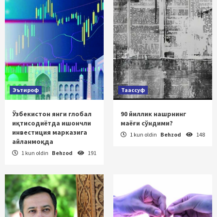
Эътироф
Таассуф
Ўзбекистон янги глобал
90 йиллик нашрнинг
иқтисодиётда ишончли
маёғи сўндими?
инвестиция марказига
1 kun oldin
Behzod
148
айланмоқда
1 kun oldin
Behzod
191