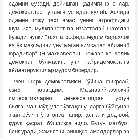
одамни бузади, дейишган қадимги юнонлар,
демократлар гўллиги устидан кулиб. Аслида
одамни тожу тахт эмас, унинг атрофидаги
шумният, мулкпараст ва иззатталаб шахслар
бузади, чунки “тахт атрофида мудом бадахлоқ
ва ўз мақсадини унутмаган кимсалар айланиб
юрадилар” (Н.Макиавелли). Тожвар қанчалик
демократ бўлмасин, уни ғайридемократга
айлантирувчилар мудом бисёрдир.
Мен Шарқ демократияси бў­йича фикрлаб,
ёзиб юрардим. Маънавий-ахлоқий
императивларни демократиядан устун
билганман. Йўқ, улар ўзга қонунларга бўйсунар
экан сўзинг ўта олса гапир, қолгани дод-вой,
қуруқ ҳасрат, бўшлиққа нидо. Бугун матбуот
бонг уради, жамиятни, айниқса, амалдорлар ва