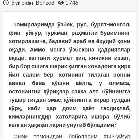
5 yil oldin
Behzod
1 746
Томирларимда ўзбек, рус, бурят-монгол,
фин- уйғур, туркман, раҳматли бувимнинг
хотирлашича, бадавий араб ва ёҳудий қони
оқади. Аммо менга ўзбекона қадриятлар
ёқади, каттани ҳурмат қил, кичикни–иззат,
бир бор ошига шерик қилган хонадонга қирқ
йил салом бер, хотининг тилаган нонни
аввал бева қўшни аёлга, у олмаса,
остонангни қўриқлар сакка элт, бўйнингга
тушар тиғдан эмас, қўйнингга кирар тулдан
қўрқ, каби ҳар доим ҳаёт тасдиқлаб,
кимларнингдир хатоларига ишора бўлиб
келган ҳақиқатларни унутиб бўладими?
Онам томонидан боболарим фин-уйғур