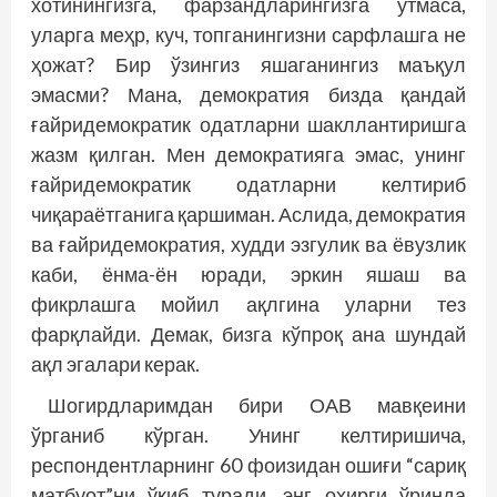
хотинингизга, фарзандларингизга ўтмаса,
уларга меҳр, куч, топганингизни сарфлашга не
ҳожат? Бир ўзингиз яшаганингиз маъқул
эмасми? Мана, демократия бизда қандай
ғайридемократик одатларни шакллантиришга
жазм қилган. Мен демократияга эмас, унинг
ғайридемократик одатларни келтириб
чиқараётганига қаршиман. Аслида, демократия
ва ғайридемократия, худди эзгулик ва ёвузлик
каби, ёнма-ён юради, эркин яшаш ва
фикрлашга мойил ақлгина уларни тез
фарқлайди. Демак, бизга кўпроқ ана шундай
ақл эгалари керак.
Шогирдларимдан бири ОАВ мав­қеини
ўрганиб кўрган. Унинг келтиришича,
респондентларнинг 60 фоизидан ошиғи “сариқ
матбуот”ни ўқиб туради, энг охирги ўринда