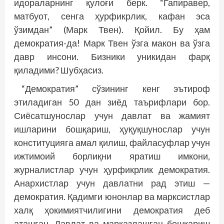
идораларнинг қулоғи берк. “Гапиравер,
матбуот, сенга ҳурфикр­лик, кафан эса
ўзимдан” (Марк Твен). Қойил. Бу ҳам
демократия-да! Марк Твен ўзга макон ва ўзга
давр инсони. Бизники уникидан фарқ
қиладими? Шубҳасиз.
“Демократия” сўзининг кенг эътироф
этиладиган 50 дан зиёд таърифлари бор.
Сиёсатшунослар учун давлат ва жамият
ишларини бошқариш, ҳуқуқшунослар учун
конститу­цияга амал қилиш, файласуфлар учун
ижтимоий борлиқни яратиш имкони,
журналистлар учун ҳурфикрлик демократия.
Анархистлар учун давлатни рад этиш —
демократия. Қадимги юнонлар ва марксистлар
халқ ҳокимиятчилигини демократия деб
аташган. Давлат ва марказлашган бошқариш