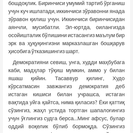
бошдоқлик. Биринчиси умумий тартиб ўрганиш
учун куч ишлатади, иккинчиси зўравонни янада
зўравон қилиш учун. Иккинчиси биринчисидан
аянчли, мусибатли. Эл-юрт­­да, оилангизда
осойишталик бўлишини истасангиз маълум бир
эрк ва ҳуқуқингизни марказлашган бошқарув
ҳисобига ўтказишингиз шарт.
Демократияни севиш, унга, худди маҳбубага
каби, мадҳлар тўқиш мумкин, аммо у билан
яшаш қийин. Тасаввур қилинг, Худо
кўрсатмасин завжангиз демократия деб
истаган кишиси билан учрашса, истаган
вақтида уйга қайтса, нима қиласиз? Ёки қаттиқ
сўзингиз, жаҳл устида тортган шапалоғингиз
учун ўғлингиз судга берса…Минг афсус, булар
оддий воқелик бўлиб бормоқда. Сўзингиз