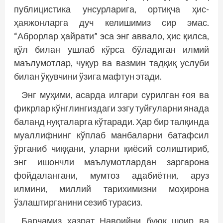
публицистика унсурларига, ортиқча ҳис-
ҳаяжонларга дуч келишимиз сир эмас.
“Аброрлар ҳайрати” эса энг аввало, ҳис қилса,
қўл билан ушлаб кўрса бўладиган илмий
маълумотлар, чуқур ва вазмин тадқиқ услуби
билан ўқувчини ўзига мафтун этади.
Энг муҳими, асарда илгари сурилган ғоя ва
фикрлар кўнглингиздаги эзгу туйғуларни янада
баланд нуқталарга кўтаради. Ҳар бир талқинда
муаллифнинг кўп­лаб манбаларни батафсил
ўрганиб чиққани, уларни қиёсий солиштириб,
энг ишончли маълумотлардан заргарона
фойдалангани, мумтоз адабиётни, аруз
илмини, миллий тарихимизни моҳирона
ўзлаштирганини сезиб турасиз.
Барчамиз ҳазрат Навоийни буюк шоир ва