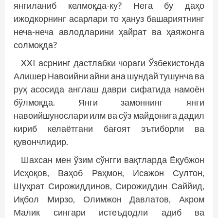
янгиланиб келмоқда-ку? Нега бу даҳо
ижодкорнинг асарлари то ҳануз башариятнинг
неча-неча авлодларини ҳайрат ва ҳаяжонга
солмоқда?
XXI асрнинг дастлабки чораги Ўзбекистонда
Алишер Навоийни айни ана шундай тушунча ва
руҳ асосида англаш даври сифатида намоён
бўлмоқда. Янги замоннинг янги
навоийшунослари илм ва сўз майдонига дадил
кириб келаётгани бағоят эътиборли ва
қувончлидир.
Шахсан мен ўзим сўнгги вақтларда Ёқубжон
Исҳоқов, Ваҳоб Раҳмон, Исажон Султон,
Шуҳрат Сирожиддинов, Сирожиддин Саййид,
Иқбол Мирзо, Олимжон Давлатов, Акром
Малик сингари истеъдодли адиб ва