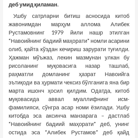
деб умид қиламан.
Ушбу сатрларни битиш асносида китоб
жавонимдан марҳум аллома Алибек
Рустамовнинг 1979 йили нашр этилган
“Навоийнинг бадиий маҳорати” номли асарини
олиб, қайта кўздан кечириш зарурати туғилди.
Ҳажман мўъжаз, лекин мазмунан улкан бу
рисоланинг муқовасига назар ташлаб,
раҳматли домланинг ҳазрат Навоийга
эътиқоди ва ҳурмати чексиз бўлганига яна бир
марта ишонч ҳосил қилдим. Одатда, китоб
муқовасида аввал муаллифнинг исм-
фамилияси, сўнгра асар номи ёзилади. Ушбу
китобда эса аксинча манзарага – дастлаб
“Навоийнинг бадиий маҳорати” деб, унинг
остида эса “Алибек Рустамов” деб қайд