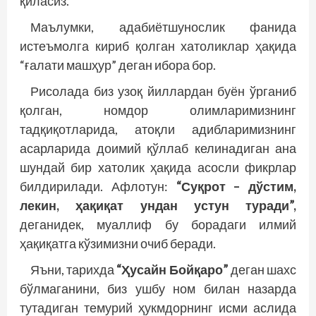
қиласиз.
Маълумки, адабиётшунослик фанида
истеъмолга кириб қолган хатоликлар ҳақида
“ғалати машҳур” деган ибора бор.
Рисолада биз узоқ йиллардан буён ўрганиб
қолган, номдор олимларимизнинг
тадқиқотларида, атоқли адибларимизнинг
асарларида доимий қўллаб келинадиган ана
шундай бир хатолик ҳақида асосли фикрлар
билдирилади. Афлотун:
“Суқрот – дўстим,
лекин, ҳақиқат ундан устун туради”,
деганидек, муаллиф бу борадаги илмий
ҳақиқатга кўзимизни очиб беради.
Яъни, тарихда
“Ҳусайн Бойқаро”
деган шахс
бўлмаганини, биз ушбу ном билан назарда
тутадиган темурий ҳукмдорнинг исми аслида