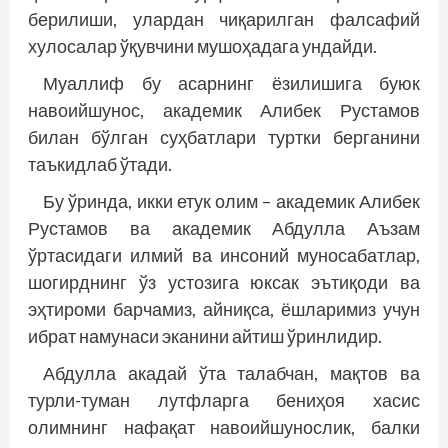
берилиши, улардан чиқарилган фалсафий
хулосалар ўқувчини мушоҳадага ундайди.
Муаллиф бу асарнинг ёзилишига буюк
навоийшунос, академик Алибек Рустамов
билан бўлган суҳбатлари туртки берганини
таъкидлаб ўтади.
Бу ўринда, икки етук олим – академик Алибек
Рустамов ва академик Абдулла Аъзам
ўртасидаги илмий ва инсоний муносабатлар,
шогирднинг ўз устозига юксак эътиқоди ва
эҳтироми барчамиз, айниқса, ёшларимиз учун
ибрат намунаси эканини айтиш ўринлидир.
Абдулла акадай ўта талабчан, мақтов ва
турли-туман лутф­ларга бениҳоя хасис
олимнинг нафақат навоийшунослик, балки