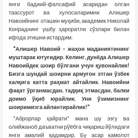
янги бадиий-фалсафий асаридан олган
таассурот ва хулосаларимни Алишер
Навоийнинг оташин муҳиби, академик Николай
Кон­раднинг ушбу ҳароратли сўзлари билан
ифода этишни истардим:
“Алишер Навоий – жаҳон маданиятининг
муштарак ютуғидир. Келинг, дунёда Алишер
Навоийдек шоир бўлгани учун қувонайлик!
Бизга шундай шоирни армуғон этган ўзбек
халқига катта раҳмат айтайлик. Навоийни
фақат ўрганмасдан, тадқиқ этмасдан, балки
доимо ўқиб юрайлик. Уни ўзимизнинг
шоиримизга айлантирайлик!”
“Аброрлар ҳайрати” мана шу эзгу ва
олийжаноб даъватни рўёбга чиқариш йўлидаги
янги амалий қадамдир. Бу асар камолот