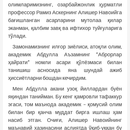
олимларимизнинг, озарбайжонлик ҳурматли
профессор Рамиз Аскернинг Алишер Навоийга
бағишланган асарларини мутолаа қилар
эканман, қалбим завқ ва ифтихор туйғуларига
тўлади.
Замонамизнинг илғор зиёлиси, атоқли олим,
академик Абдулла Аъзамнинг “Аброрлар
ҳайрати” номли асари қўлёзмаси билан
танишиш асносида яна шундай ажиб
ҳиссиётларни бошдан кечирдим.
Мен Абдулла акани узоқ йиллардан буён
яқиндан танийман. Бу кенг қамровли тафаккур
эгаси, том маънода академик – қомусий олим
билан бир қанча муддат бирга ишлаш ҳам
насиб этган. Очиғи, Алишер Навоийнинг
маънавий хазинасини аслиятда ўқиб-уққан бу