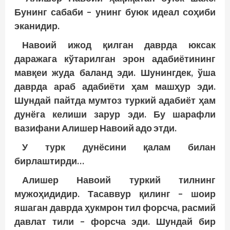
Бунинг сабаби – унинг буюк идеал соҳиби
эканидир.
Навоий ижод қилган даврда юксак
даражага кўтарилган эрон адабиётининг
мавқеи жуда баланд эди. Шунингдек, ўша
давр­­да араб адабиёти ҳам машҳур эди.
Шундай пайтда мумтоз туркий адабиёт ҳам
дунёга келиши зарур эди. Бу шарафли
вазифани Алишер Навоий адо этди.
У турк дунёсини қалам билан
бирлаштирди…
Алишер Навоий туркий тилнинг
мужоҳидидир. Тасаввур қилинг – шоир
яшаган даврда ҳукмрон тил форсча, расмий
давлат тили – форсча эди. Шундай бир