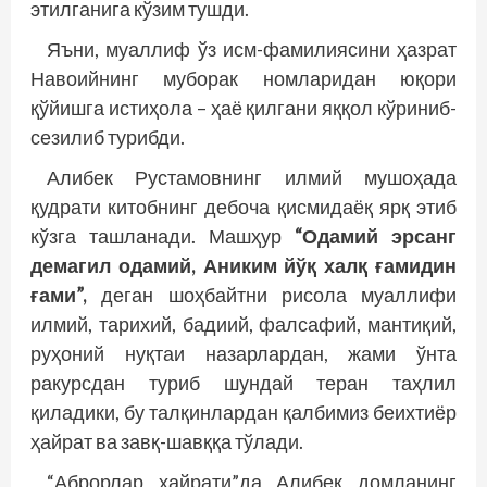
этилганига кўзим тушди.
Яъни, муаллиф ўз исм-фамилиясини ҳазрат
Навоийнинг муборак номларидан юқори
қўйишга истиҳола – ҳаё қилгани яққол кўриниб-
сезилиб турибди.
Алибек Рустамовнинг илмий мушоҳада
қудрати китобнинг дебоча қисмидаёқ ярқ этиб
кўзга ташланади. Машҳур
“Одамий эрсанг
демагил одамий, Аниким йўқ халқ ғамидин
ғами”,
деган шоҳбайтни рисола муаллифи
илмий, тарихий, бадиий, фалсафий, мантиқий,
руҳоний нуқтаи назарлардан, жами ўнта
ракурсдан туриб шундай теран таҳлил
қиладики, бу талқинлардан қалбимиз беихтиёр
ҳайрат ва завқ-шавққа тўлади.
“Аброрлар ҳайрати”да Алибек домланинг