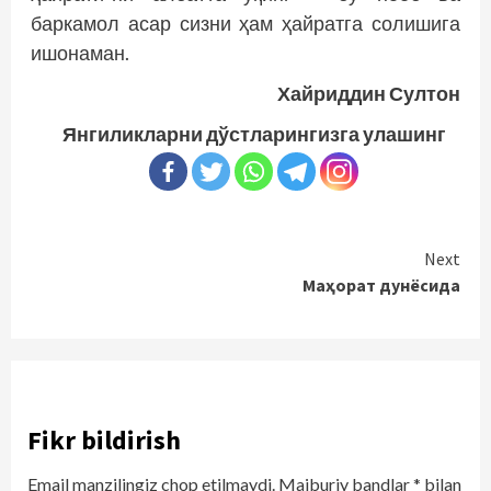
баркамол асар сизни ҳам ҳайратга солишига
ишонаман.
Хайриддин Султон
Янгиликларни дўстларингизга улашинг
Continue
Next
Маҳорат дунёсида
Reading
Fikr bildirish
Email manzilingiz chop etilmaydi.
Majburiy bandlar
*
bilan