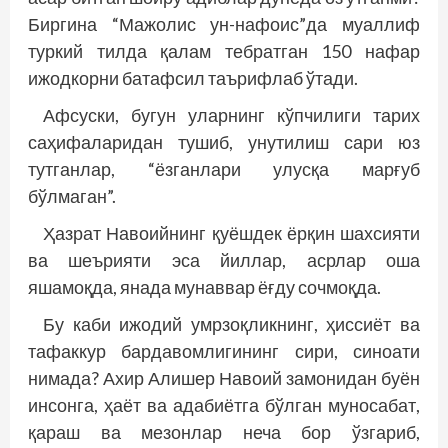
Биргина “Мажолис ун-нафоис”да муаллиф
туркий тилда қалам тебратган 150 нафар
ижодкорни батафсил таърифлаб ўтади.
Афсуски, бугун уларнинг кўпчилиги тарих
саҳифаларидан тушиб, унутилиш сари юз
тутганлар, “ёзганлари улусқа марғуб
бўлмаган”.
Ҳазрат Навоийнинг қуёшдек ёрқин шахсияти
ва шеърияти эса йиллар, асрлар оша
яшамоқда, янада мунаввар ёғду сочмоқда.
Бу каби ижодий умрзоқликнинг, ҳиссиёт ва
тафаккур бардавомлигининг сири, синоати
нимада? Ахир Алишер Навоий замонидан буён
инсонга, ҳаёт ва адабиётга бўлган муносабат,
қараш ва мезонлар неча бор ўзгариб,