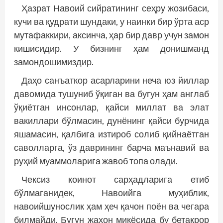
Ҳазрат Навоий сийратининг сеҳру жозибаси,
кучи ва қудрати шундаки, у наинки бир ўрта аср
мутафаккири, аксинча, ҳар бир давр учун замон
кишисидир. У бизнинг ҳам донишманд
замондошимиздир.
Даҳо санъаткор асарларини неча юз йиллар
давомида тушуниб ўқиган ва бугун ҳам анг­лаб
ўқиётган инсонлар, қайси миллат ва элат
вакиллари бўлмасин, дунёнинг қайси бурчида
яшамасин, қалбига изтироб солиб қийнаётган
саволларга, ўз даврининг барча маънавий ва
руҳий муаммоларига жавоб топа олади.
Чексиз коинот сарҳадларига етиб
бўлмаганидек, Навоийга муҳиблик,
навоийшунослик ҳам ҳеч қачон поён ва чегара
билмайди. Бугун жаҳон миқёсида бу бетакрор