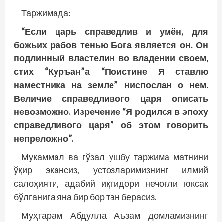
Таржимада:
“Если царь справедлив и умён, для
божьих рабов тенью Бога является он. Он
подлинный властелин во владении своем,
стих “Куръан”а “Поистине Я ставлю
наместника на земле” ниспослан о нем.
Величие справедливого царя описать
невозможно. Изречение “Я родился в эпоху
справедливого царя” об этом говорить
непреложно”.
Мукаммал ва гўзал ушбу таржима матнини
ўқир экансиз, устозларимизнинг илмий
салоҳияти, адабий иқтидори нечоғли юксак
бўлганига яна бир бор тан берасиз.
Муҳтарам Абдулла Аъзам домламизнинг