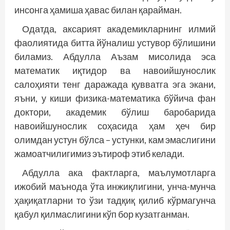
инсонга ҳамиша ҳавас билан қарайман.
Одатда, аксарият академикларнинг илмий
фаолиятида битта йўналиш устувор бўлишини
биламиз. Абдулла Аъзам мисолида эса
математик иқтидор ва навоийшунослик
салоҳияти тенг даражада қувватга эга экани,
яъни, у киши физика-математика бўйича фан
доктори, академик бўлиш баробарида
навоийшунослик соҳасида ҳам ҳеч бир
олимдан устун бўлса – устунки, кам эмаслигини
жамоатчилигимиз эътироф этиб келади.
Абдулла ака фактларга, маълумотларга
ижобий маънода ўта инжиқлигини, унча-мунча
ҳақиқатларни то ўзи тадқиқ қилиб кўрмагунча
қабул қилмаслигини кўп бор кузатганман.