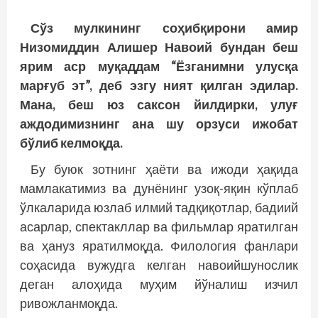
Сўз мулкининг соҳибқирони амир
Низомиддин Алишер Навоий бундан беш
ярим аср муқаддам “Ёзганимни улусқа
марғуб эт”, деб эзгу ният қилган эдилар.
Мана, беш юз саксон йилдирки, улуғ
аждодимизнинг ана шу орзуси ижобат
бўлиб келмоқда.
Бу буюк зотнинг ҳаёти ва ижоди ҳақида
мамлакатимиз ва дунёнинг узоқ-яқин кўплаб
ўлкаларида юзлаб илмий тадқиқотлар, бадиий
асарлар, спектакл­лар ва фильмлар яратилган
ва ҳануз яратилмоқда. Филология фанлари
соҳасида вужудга келган навоийшунослик
деган алоҳида муҳим йўналиш изчил
ривожланмоқда.