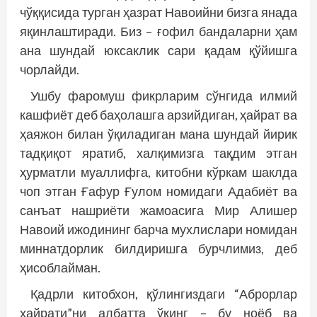
чўққисида турган ҳазрат Навоийни бизга янада
яқинлаштиради. Биз – ғофил бандаларни ҳам
ана шундай юксаклик сари қадам қўйишга
чорлайди.
Ушбу фаромуш фикрларим сўнгида илмий
кашфиёт деб баҳолашга арзийдиган, ҳайрат ва
ҳаяжон билан ўқиладиган мана шундай йирик
тадқиқот яратиб, халқимизга тақдим этган
ҳурматли муаллифга, китобни кўркам шаклда
чоп этган Ғафур Ғулом номидаги Адабиёт ва
санъат нашриёти жамоасига Мир Алишер
Навоий ижодининг барча мухлислари номидан
миннатдорлик билдиришга бурчлимиз, деб
ҳисоблайман.
Қадрли китобхон, қўлингиздаги “Аброрлар
ҳайрати”ни албатта ўқинг – бу ноёб ва