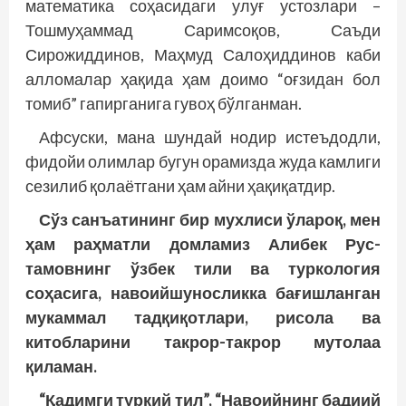
математика соҳасидаги улуғ устозлари –
Тошмуҳаммад Саримсоқов, Саъди
Сирожиддинов, Маҳмуд Салоҳиддинов каби
алломалар ҳақида ҳам доимо “оғзидан бол
томиб” гапирганига гувоҳ бўлганман.
Афсуски, мана шундай нодир истеъдодли,
фидойи олимлар бугун орамизда жуда камлиги
сезилиб қолаётгани ҳам айни ҳақиқатдир.
Сўз санъатининг бир мухлиси ўлароқ, мен
ҳам раҳматли домламиз Алибек Рус­
тамовнинг ўзбек тили ва туркология
соҳасига, навоийшуносликка бағишланган
мукаммал тадқиқотлари, рисола ва
китобларини такрор-такрор мутолаа
қиламан.
“Қадимги туркий тил”, “Навоийнинг бадиий