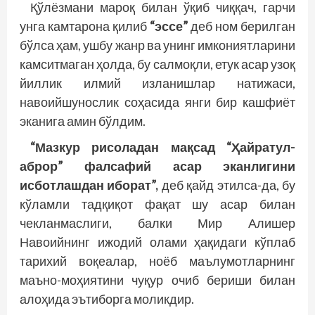
Қўлёзмани мароқ билан ўқиб чиққач, гарчи
унга камтарона қилиб
“эссе”
деб ном берилган
бўлса ҳам, ушбу жанр ва унинг имкониятларини
камситмаган ҳолда, бу салмоқли, етук асар узоқ
йиллик илмий изланишлар натижаси,
навоийшунослик соҳасида янги бир кашфиёт
эканига амин бўлдим.
“Мазкур рисоладан мақсад “Ҳайратул-
аброр” фалсафий асар эканлигини
исботлашдан иборат”,
деб қайд этилса-да, бу
кўламли тадқиқот фақат шу асар билан
чекланмаслиги, балки Мир Алишер
Навоийнинг ижодий олами ҳақидаги кўплаб
тарихий воқеалар, ноёб маълумотларнинг
маъно-моҳиятини чуқур очиб бериши билан
алоҳида эътиборга моликдир.