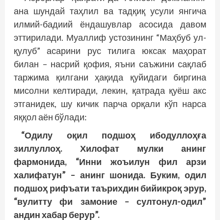
ана шундай таҳлил ва тадқиқ усули янгича
илмий-бадиий ёндашувлар асосида давом
эттирилади. Муаллиф устозининг “Маҳбуб ул-
қулуб” асарини рус тилига юксак маҳорат
билан – насрий қофия, яъни саъжини сақлаб
таржима қилгани ҳақида қуйидаги биргина
мисолни келтиради, лекин, қатрада қуёш акс
этганидек, шу кичик парча орқали кўп нарса
яққол аён бўлади:
“Одилу оқил подшоҳ ибодуллоҳға
зиллуллоҳ. Хилофат мулки анинг
фармонида, “Инни жоъилун фил арзи
халифатун” – анинг шонида. Буким, одил
подшоҳ рифъати таърихдин бийикроқ эрур,
“вулитту фи замоние – султонул-одил”
андин хабар берур”.