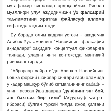
мутафаккир сифатида ардоқлаймиз. Рисола
муаллифи улуғ аждодимизни
ўз фалсафий
таълимотини яратган файласуф аллома
сифатида тақдим этади.
Бу борада олим қадрли устози – академик
Алибек Рустамовнинг “Навоийнинг фалсафий
ақидалари” ҳақидаги концептуал фикрларига
таянади, уларни янги контекстда мантиқий
ривожлантиради.
“Аброрлар ҳайрати”да Алишер Навоийнинг
бошқа форсий шоирлар сингари ғарб оламида
у қадар машҳур бўлиб кетмаганининг сабаби –
унинг асосан ўша даврда
“дунёнинг энг бой,
энг бахтсиз бир тили”
(Абдурауф Фитрат
ибораси) бўлган туркий тилда ижод қилгани
билан боғлиқ экани ишонарли далиллар