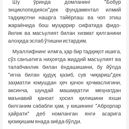
Шу ўринда домланинг “Бобур
энциклопедияси”дек фундаментал илмий
тадқиқотни нашрга тайёрлаш ва чоп этиш
жараёнида бош муҳаррир сифатида фидо­
йилик ва масъулият билан хизмат қилганини
алоҳида эслаб ўтишни истардим.
Муаллифнинг илмга, ҳар бир тадқиқот ишига,
сўз санъатига ниҳоятда жиддий масъулият ва
талабчанлик билан ёндашишини, бу йўлда
“игна билан қудуқ қазиб, сув чиқариш”дек
заҳматли юмушдан ҳеч қачон қочмаслигини,
аксинча, шундай машаққатли меҳнатдан
маънавий қаноат ҳосил қилишини яхши
билганим сабабли ҳам, у кишининг “Аброрлар
ҳайрати” деб номланган янги асарига
қизиқишим янада зиёда бўлди.