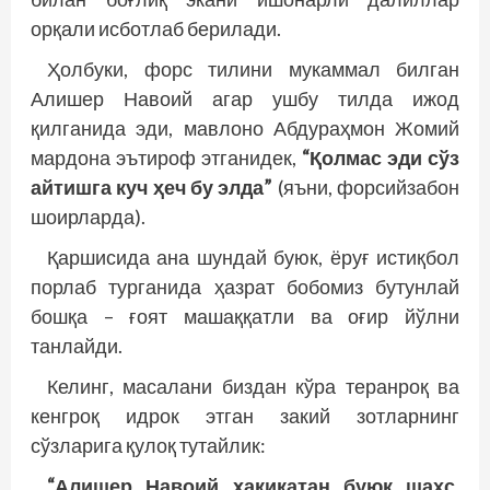
орқали исботлаб берилади.
Ҳолбуки, форс тилини мукаммал билган
Алишер Навоий агар ушбу тилда ижод
қилганида эди, мавлоно Абдураҳмон Жомий
мардона эътироф этганидек,
“Қолмас эди сўз
айтишга куч ҳеч бу элда”
(яъни, форсийзабон
шоирларда).
Қаршисида ана шундай буюк, ёруғ истиқбол
порлаб турганида ҳазрат бобомиз бутунлай
бошқа – ғоят машаққатли ва оғир йўлни
танлайди.
Келинг, масалани биздан кўра теранроқ ва
кенгроқ идрок этган закий зотларнинг
сўзларига қулоқ тутайлик:
“Алишер Навоий ҳақиқатан буюк шахс.