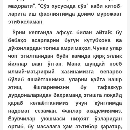
маҳорати”, “Сўз хусусида сўз” каби китоб­
ларига иш фаолиятимда дои­­мо мурожаат
этиб келаман.
Ўрни келганда афсус билан айтай: бу
бебаҳо асарларни бугун кутубхона ва
дўконлардан топиш амри маҳол. Чунки улар
чоп этилганидан буён камида қирқ-эллик
йиллар вақт ўтган. Мана шундай ноёб
илмий-маърифий хазинамизга бепарво
бўлиб яшаётганимиз, уларни қайта нашр
этиш, ёшларимизни бу тафаккур
дурдоналаридан баҳраманд этишга лоқайд
қараб келаётганимиз учун кўнглимда
надомат сезаман. Фанлар академиямиз,
Ёзувчилар уюшмаси ниҳоят ўзларидан
ортиб, бу масалага ҳам эътибор қаратар,