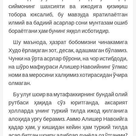
сиймонинг шахсияти ва ижодига қизиқиш
тобора юксалиб, бу мавзуда яратилаётган
илмий ва бадиий асарлар сони мунтазам ошиб
бораётгани ҳам бунинг яққол исботидир.
Шу маънода, ҳазрат бобомизни чинакамига
Худо ёрлақаган зот, десак, адашмаган бўламиз.
Чунки на ўрта асрлар бўрони, на чор истибдоди,
на шўро мафкураси Алишер Навоийнинг ўлмас
номи ва меросини халқимиз хотирасидан ўчира
олмаган.
Бу улуғ шоир ва мутафаккирнинг бундай олий
рутбаси ҳақида сўз юритганда, аксарият
ҳолларда унинг туркий тилда ижод қилганига
алоҳида урғу берамиз. Аммо Алишер Навоийга
қадар ҳам, у кишидан кейин ҳам туркий тилда
асар битган шоиру адиблар дунё­­да оз ўтганми?