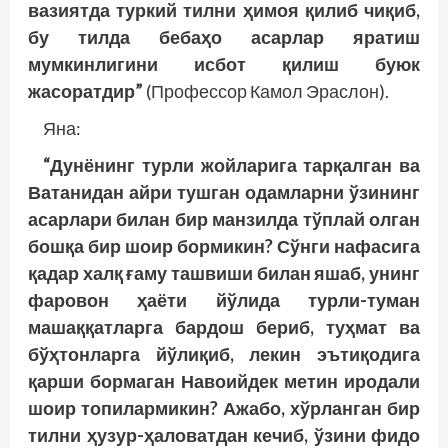
вазиятда туркий тилни ҳимоя қилиб чиқиб,
бу тилда бебаҳо асарлар яратиш
мумкинлигини исбот қилиш буюк
жасоратдир”
(Профессор Камол Эраслон).
Яна:
“Дунёнинг турли жойларига тарқалган ва
Ватанидан айри тушган одамларни ўзининг
асарлари билан бир манзилда тўплай олган
бошқа бир шоир бормикин? Сўнги нафасига
қадар халқ ғаму ташвиши билан яшаб, унинг
фаровон ҳаёти йўлида турли-туман
машаққатларга бардош бериб, туҳмат ва
бўҳтонларга йўлиқиб, лекин эътиқодига
қарши бормаган Навоийдек метин иродали
шоир топилармикин? Ажабо, хўрланган бир
тилни ҳузур-ҳаловатдан кечиб, ўзини фидо