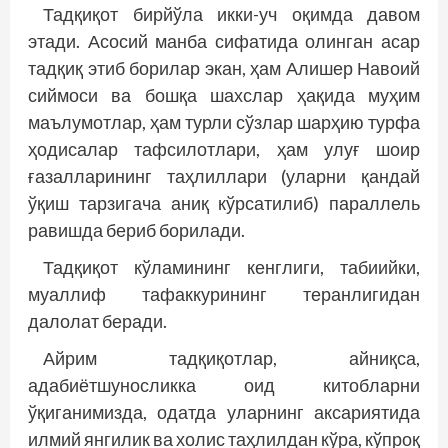
Тадқиқот бирйўла икки-уч оқимда давом
этади. Асосий манба сифатида олинган асар
тадқиқ этиб борилар экан, ҳам Алишер Навоий
сиймоси ва бошқа шахслар ҳақида муҳим
маълумотлар, ҳам турли сўзлар шарҳию турфа
ҳодисалар тафсилотлари, ҳам улуғ шоир
ғазалларининг таҳлиллари (уларни қандай
ўқиш тарзигача аниқ кўрсатилиб) параллель
равишда бериб борилади.
Тадқиқот кўламининг кенглиги, табиийки,
муаллиф тафаккурининг теранлигидан
далолат беради.
Айрим тадқиқотлар, айниқса,
адабиётшуносликка оид китоб­ларни
ўқиганимизда, одатда уларнинг аксариятида
илмий янгилик ва холис таҳлилдан кўра, кўпроқ