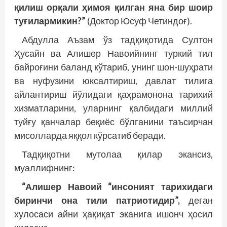
қилиш орқали ҳимоя қилган яна бир шоир
туғилармикин?”
(Доктор Юсуф Четиндоғ).
Абдулла Аъзам ўз тадқиқотида Султон
Ҳусайн ва Алишер Навоийнинг туркий тил
байроғини баланд кўтариб, унинг шон-шуҳрати
ва нуфузини юксалтириш, давлат тилига
айлантириш йўлидаги қаҳрамонона тарихий
хизматларини, уларнинг қалбидаги миллий
туйғу қанчалар беқиёс бўлганини таъсирчан
мисолларда яққол кўрсатиб беради.
Тадқиқотни мутолаа қилар экансиз,
муаллифнинг:
“Алишер Навоий “инсоният тарихидаги
биринчи она тили патриотидир”,
деган
хулосаси айни ҳақиқат эканига ишонч ҳосил