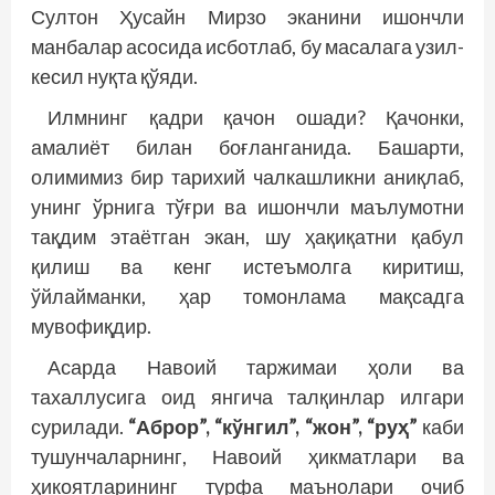
Султон Ҳусайн Мирзо эканини ишончли
манбалар асосида исботлаб, бу масалага узил-
кесил нуқта қўяди.
Илмнинг қадри қачон ошади? Қачонки,
амалиёт билан боғланганида. Башарти,
олимимиз бир тарихий чалкашликни аниқлаб,
унинг ўрнига тўғри ва ишончли маълумотни
тақдим этаётган экан, шу ҳақиқатни қабул
қилиш ва кенг истеъмолга киритиш,
ўйлайманки, ҳар томонлама мақсадга
мувофиқдир.
Асарда Навоий таржимаи ҳоли ва
тахаллусига оид янгича талқинлар илгари
сурилади.
“Аброр”, “кўнгил”, “жон”, “руҳ”
каби
тушунчаларнинг, Навоий ҳикматлари ва
ҳикоятларининг турфа маънолари очиб