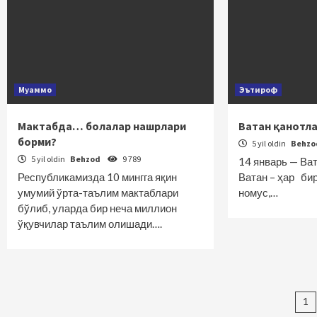
Муаммо
Эътироф
Мактабда… болалар нашрлари
Ватан қанотл
борми?
5 yil oldin
Behz
5 yil oldin
Behzod
9 789
14 январь — Ва
Республикамизда 10 мингга яқин
Ватан – ҳар бир
умумий ўрта-таълим мактаблари
номус,…
бўлиб, уларда бир неча миллион
ўқувчилар таълим олишади….
Ma
1