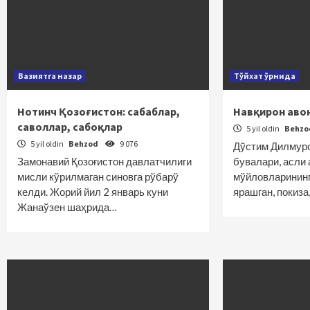
Вазиятга назар
Тўйхат ўрнида
Нотинч Қозоғистон: сабаблар,
Навқирон аво
саволлар, сабоқлар
5 yil oldin
Behz
5 yil oldin
Behzod
9 076
Дўстим Дилмуро
Замонавий Қозоғистон давлатчилиги
бувалари, асли
мисли кўрилмаган синовга рўбарў
мўйловларининг
келди. Жорий йил 2 январь куни
ярашган, покиза
Жанаўзен шаҳрида…