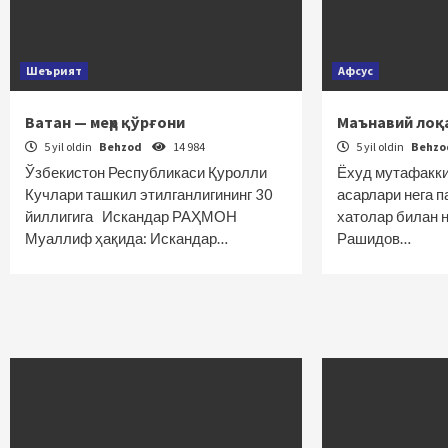
Шеърият
Афсус
Ватан — меҳр қўрғони
Маънавий лоқ
5 yil oldin
Behzod
14 984
5 yil oldin
Behz
Ўзбекистон Республикаси Қуролли
Ёхуд мутафакк
Кучлари ташкил этилганлигининг 30
асарлари нега 
йиллигига Искандар РАҲМОН
хатолар билан
Муаллиф ҳақида: Искандар…
Рашидов…