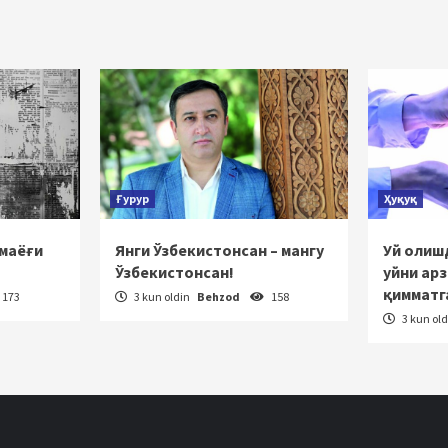
‘yicha
rakatlanish
Ғурур
Ҳуқуқ
 маёғи
Янги Ўзбекистонсан – мангу
Уй олишд
Ўзбекистонсан!
уйни ар
қимматг
173
3 kun oldin
Behzod
158
3 kun ol