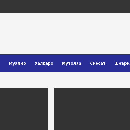
Т
Муаммо
Халқаро
Мутолаа
Сиёсат
Шеъри