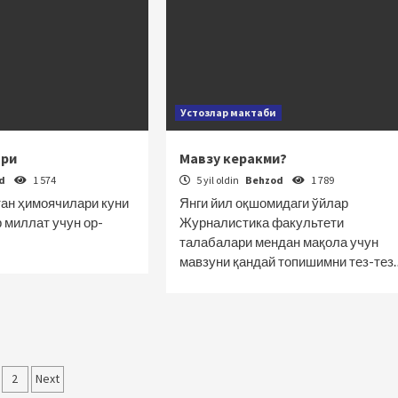
Устозлар мактаби
ари
Мавзу керакми?
od
1 574
5 yil oldin
Behzod
1 789
тан ҳимоячилари куни
Янги йил оқшомидаги ўйлар
 миллат учун ор-
Журналистика факультети
талабалари мендан мақола учун
мавзуни қандай топишимни тез-тез
qolalar
2
Next