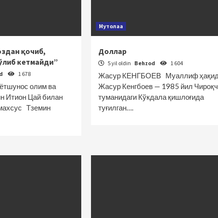
Мутолаа
оздан қочиб,
Доллар
ўлиб кетмайди”
5 yil oldin
Behzod
1 604
od
1 678
Жасур КЕНГБОЕВ Муаллиф ҳақид
ётшунос олим ва
Жасур Кенгбоев — 1985 йил Чироқч
н Итион Цай билан
туманидаги Кўкдала қишлоғида
н махсус Тземин
туғилган….