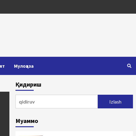
ят
Мулоҳаза
Қидириш
Qidirshish:
Муаммо