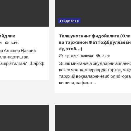
Тақдирлар
айдлик
Тилшуноснинг фидойилиги (Оли
ва таржимон Фаттоҳ Абдуллаевн
od
6 495
ёд этиб…)
ир Алишер Навоий
5 yil oldin
Behzod
2 258
пала-партиш ва
 нашр этилган? Шароф
Эшак минганича овулларни айланиб
кекса чол-кампирлардан эртак, мақ
тарихий воқеаларни ёзиб олиб юрга
кишини, нафақат…