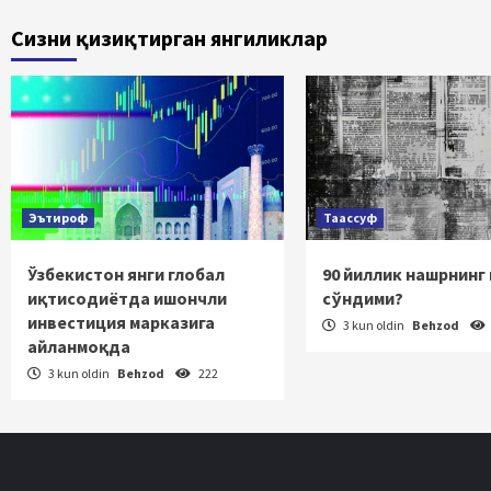
bo
Сизни қизиқтирган янгиликлар
ha
Эътироф
Таассуф
Ўзбекистон янги глобал
90 йиллик нашрнинг
иқтисодиётда ишончли
сўндими?
инвестиция марказига
3 kun oldin
Behzod
айланмоқда
3 kun oldin
Behzod
222