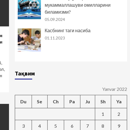
мукаммаллашуви омилларини
биламизми?
05.09.2024
Касбнинг таги насиба
м
01.11.2023
и
,
ол,
Тақвим
н
Yanvar 2022
Du
Se
Ch
Pa
Ju
Sh
Ya
1
2
3
4
5
6
7
8
9