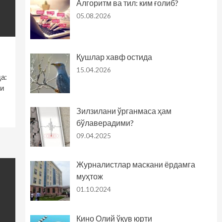
Алгоритм ва тил: ким ғолиб?
05.08.2026
Қушлар хавф остида
15.04.2026
а:
и
Зилзилани ўрганмаса ҳам
бўлаверадими?
09.04.2025
Журналистлар маскани ёрдамга
муҳтож
01.10.2024
Кино Олий ўқув юрти