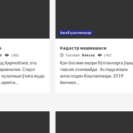
Ажаб ҳангомалар
н
Кадастр машмашаси
od
1 651
5 yil oldin
Behzod
2 417
д Қирғизбоев, ота
Қон босими юқори бўлганларга ўқи
 аравонлик. Соқол
тавсия этилмайди Аслида воқеа
 кузалиши ўзига жуда
анча олдин бошланганди. 2019
, орияти…
йилнинг…