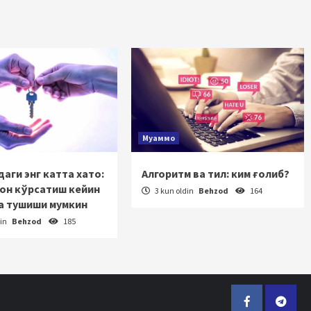
Муаммо
аги энг катта хато:
Алгоритм ва тил: ким ғолиб?
зон кўрсатиш кейин
3 kun oldin
Behzod
164
а тушиши мумкин
din
Behzod
185
Facebook
Telegr