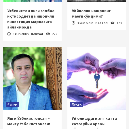
Ўзбекистон янги глобал
90 йиллик нашрнинг
иқтисодиётда ишончли
маёғи сўндими?
инвестиция марказига
3 kun oldin
Behzod
173
айланмоқда
3 kun oldin
Behzod
222
Ғурур
Ҳуқуқ
Янги Ўзбекистонсан –
Уй олишдаги энг катта
мангу Ўзбекистонсан!
хато: уйни арзон