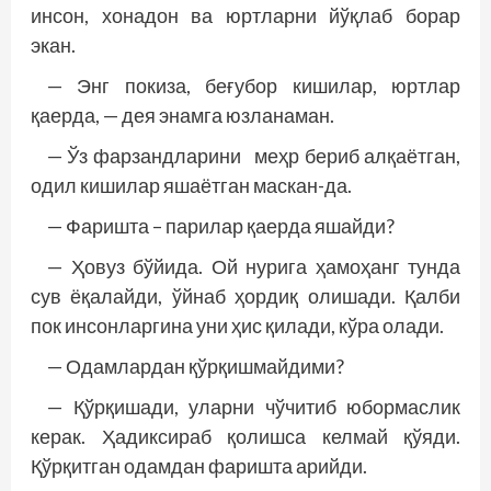
инсон, хонадон ва юртларни йўқлаб борар
экан.
— Энг покиза, беғубор кишилар, юртлар
қаерда, — дея энамга юзланаман.
— Ўз фарзандларини меҳр бериб алқаётган,
одил кишилар яшаётган маскан-да.
— Фаришта – парилар қаерда яшайди?
— Ҳовуз бўйида. Ой нурига ҳамоҳанг тунда
сув ёқалайди, ўйнаб ҳордиқ олишади. Қалби
пок инсонларгина уни ҳис қилади, кўра олади.
— Одамлардан қўрқишмайдими?
— Қўрқишади, уларни чўчитиб юбормаслик
керак. Ҳадиксираб қолишса келмай қўяди.
Қўрқитган одамдан фаришта арийди.