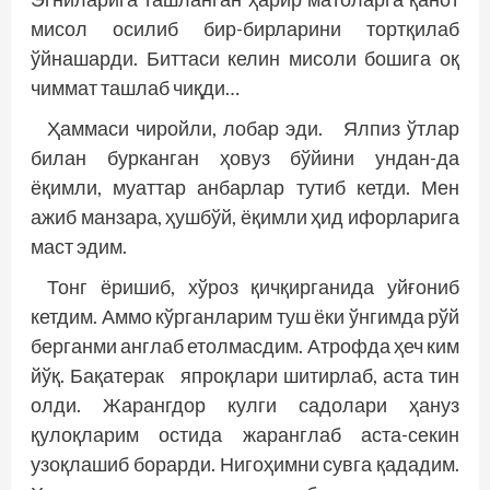
мисол осилиб бир-бирларини тортқилаб
ўйнашарди. Биттаси келин мисоли бошига оқ
чиммат ташлаб чиқди…
Ҳаммаси чиройли, лобар эди. Ялпиз ўтлар
билан бурканган ҳовуз бўйини ундан-да
ёқимли, муаттар анбарлар тутиб кетди. Мен
ажиб манзара, ҳушбўй, ёқимли ҳид ифорларига
маст эдим.
Тонг ёришиб, хўроз қичқирганида уйғониб
кетдим. Аммо кўрганларим туш ёки ўнгимда рўй
берганми англаб етолмасдим. Атрофда ҳеч ким
йўқ. Бақатерак япроқлари шитирлаб, аста тин
олди. Жарангдор кулги садолари ҳануз
қулоқларим остида жаранглаб аста-секин
узоқлашиб борарди. Нигоҳимни сувга қададим.