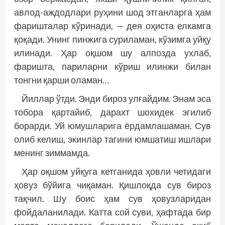
авлод-аждодлари руҳини шод этганларга ҳам
фаришталар кўринади, — дея оҳиста елкамга
қоқади. Унинг пинжига суриламан, кўзимга уйқу
илинади. Ҳар оқшом шу алпозда ухлаб,
фаришта, париларни кўриш илинжи билан
тонгни қарши оламан…
Йиллар ўтди. Энди бироз улғайдим. Энам эса
тобора қартайиб, дарахт шохидек эгилиб
борарди. Уй юмушларига ёрдамлашаман. Сув
олиб келиш, экинлар тагини юмшатиш ишлари
менинг зиммамда.
Ҳар оқшом уйқуга кетганида ҳовли четидаги
ҳовуз бўйига чиқаман. Қишлоқда сув бироз
тақчил. Шу боис ҳам сув ҳовузларидан
фойдаланилади. Катта сой суви, ҳафтада бир