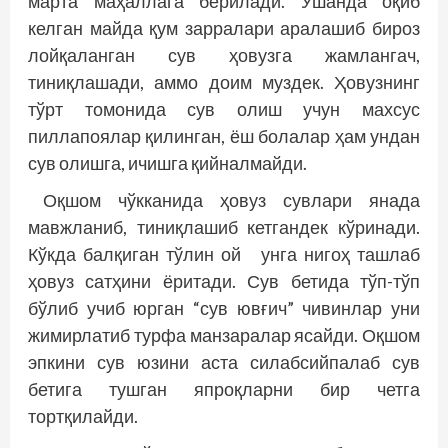
марта маҳаллага берилади. Ўшанда оқиб
келган майда қум зарралари аралашиб бироз
лойқаланган сув ҳовузга жамлангач,
тиниқлашади, аммо доим муздек. Ҳовузнинг
тўрт томонида сув олиш учун махсус
пиллапоялар қилинган, ёш болалар ҳам ундан
сув олишга, ичишга қийналмайди.
Оқшом чўкканида ҳовуз сувлари янада
мавжланиб, тиниқлашиб кетгандек кўринади.
Кўкда балқиган тўлин ой унга нигоҳ ташлаб
ҳовуз сатҳини ёритади. Сув бетида тўп-тўп
бўлиб учиб юрган “сув ювғич” чивинлар уни
жимирлатиб турфа манзаралар ясайди. Оқшом
эпкини сув юзини аста силабсийпалаб сув
бетига тушган япроқларни бир четга
тортқилайди.