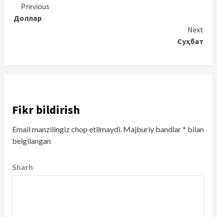
Continue
Previous
Доллар
Reading
Next
Суҳбат
Fikr bildirish
Email manzilingiz chop etilmaydi.
Majburiy bandlar
*
bilan
belgilangan
Sharh