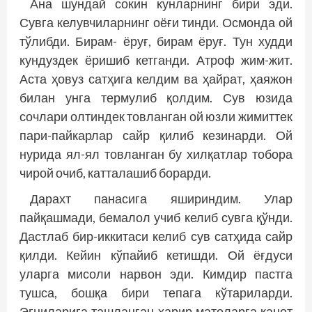
Ана шундай сокин кунларнинг бири эди.
Сувга келувчиларнинг оёғи тинди. Осмонда ой
тўлибди. Бирам- ёруғ, бирам ёруғ. Тун худди
кундуздек ёришиб кетганди. Атроф жим-жит.
Аста ҳовуз сатҳига келдим ва ҳайрат, ҳаяжон
билан унга термулиб қолдим. Сув юзида
сочлари олтиндек товланган ой юзли жимиттек
пари-пайкарлар сайр қилиб кезинарди. Ой
нурида ял-ял товланган бу хилқатлар тобора
чирой очиб, катталашиб борарди.
Дарахт панасига яшириндим. Улар
пайқашмади, бемалол учиб келиб сувга қўнди.
Дастлаб бир-иккитаси келиб сув сатҳида сайр
қилди. Кейин кўпайиб кетишди. Ой ёғдуси
уларга мисоли нарвон эди. Кимдир пастга
тушса, бошқа бири тепага кўтариларди.
Эгниларига ташланган ҳарир матоларга қанот