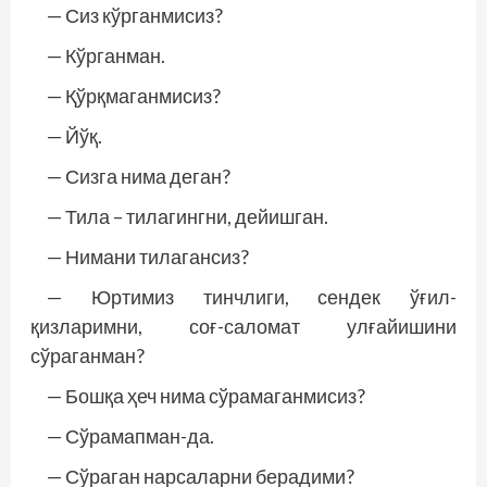
— Сиз кўрганмисиз?
— Кўрганман.
— Қўрқмаганмисиз?
— Йўқ.
— Сизга нима деган?
— Тила – тилагингни, дейишган.
— Нимани тилагансиз?
— Юртимиз тинчлиги, сендек ўғил-
қизларимни, соғ-саломат улғайишини
сўраганман?
— Бошқа ҳеч нима сўрамаганмисиз?
— Сўрамапман-да.
— Сўраган нарсаларни берадими?