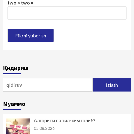
two × two =
Қидириш
Qidirshish:
Муаммо
Алгоритм ва тил: ким ғолиб?
05.08.2026