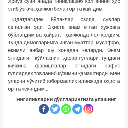
Ҳовуз суви янада тиниқлашиб қолганини ҳис
этиб ўзгача ҳая­жон билан ортга қайтдим.
Одатдагидек йўлаклар озода, сувлар
сепилган эди. Оҳиста энам ётган ҳужрага
бўйландим ва ҳайрат, ҳаяжонда лол қолдим.
Тунда димоғларимга инган муаттар, мусаффо,
ёқимли анбар шу хонадан келарди. Энам
эгнидаги кўйлакнинг ҳарир гуллари, тундаги
кичкина фаришталар эгнидаги нафис
гуллардек товланиб кўзимни қамаштирди. Мен
уларни чўчитиб юбормаслик илинжида оҳиста
ортга чекиндим…
Янгиликларни дўстларингизга улашинг