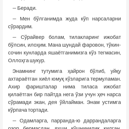
— Беради.
— Мен бўлганимда жуда кўп нарсаларни
сўрардим.
— Сўрайвер болам, тилакларинг ижобат
бўлсин, илоҳим. Мана шундай фаровон, тўкин-
сочин кунларда яшаётганимизга кўз тегмасин,
Оллоҳга шукур.
Энамнинг тутумига ҳайрон бўлиб, уйқу
ахтараётган хиёл юмуқ кўзларига термуламан.
Ахир фаришталар нима тиласа ижобат
қилаётган бир пайт­­да нега ўзи учун ҳеч нарса
сўрамади экан, дея ўйлайман. Энам устимга
кўрпача тортади.
— Одамларга, парранда-ю даррандаларга
озор бермасдан, яхши қўшничилик қилган,