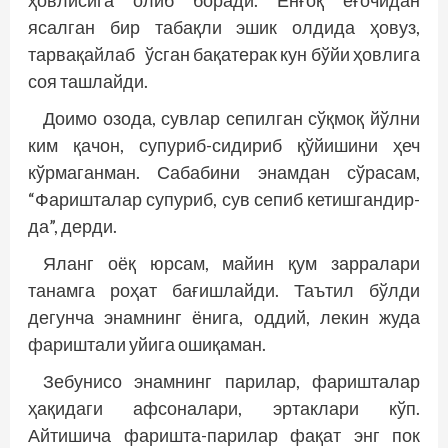
ҳовлисига олиб боради. Ёнғоқ ёғочидан
ясалган бир табақли эшик олдида ҳовуз,
тарвақайлаб ўсган бақатерак кун бўйи ҳовлига
соя ташлайди.
Доимо озода, сувлар сепилган сўқмоқ йўлни
ким қачон, супуриб-сидириб қўйишини ҳеч
кўрмаганман. Сабабини энамдан сўрасам,
“Фаришталар супуриб, сув сепиб кетишгандир-
да”, дерди.
Яланг оёқ юрсам, майин қум зарралари
танамга роҳат бағишлайди. Таътил бўлди
дегунча энамнинг ёнига, оддий, лекин жуда
фариштали уйига ошиқаман.
Зебунисо энамнинг парилар, фаришталар
ҳақидаги афсоналари, эртаклари кўп.
Айтишича фаришта-парилар фақат энг пок