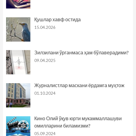
Қушлар хавф остида
15.04.2026
Зилзилани ўрганмаса ҳам бўлаверадими?
09.04.2025
Журналистлар маскани ёрдамга муҳтож
01.10.2024
Кино Олий ўқув юрти мукаммаллашуви
омилларини биламизми?
05.09.2024