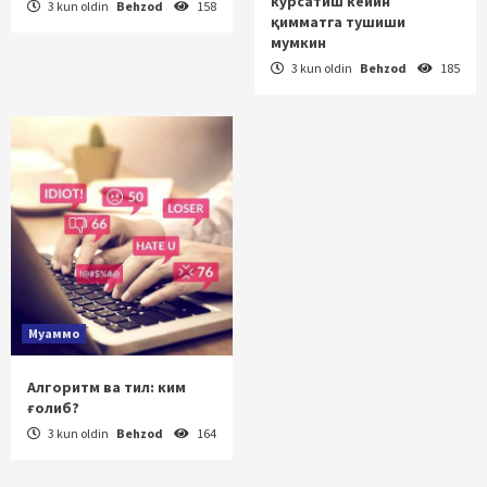
кўрсатиш кейин
3 kun oldin
Behzod
158
қимматга тушиши
мумкин
3 kun oldin
Behzod
185
Муаммо
Алгоритм ва тил: ким
ғолиб?
3 kun oldin
Behzod
164