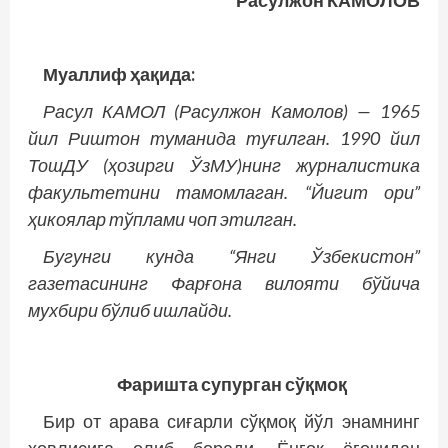
Расулжон КАМОЛОВ
Муаллиф ҳақида:
Расул КАМОЛ (Расулжон Камолов) — 1965
йил Риштон туманида туғилган. 1990 йил
ТошДУ (ҳозирги ЎзМУ)нинг журналис­тика
факультетини тамомлаган. “Йигит ори”
ҳикоялар тўплами чоп этилган.
Бугунги кунда “Янги Ўзбекистон”
газетасининг Фарғона вилояти бўйича
мухбири бўлиб ишлайди.
Фаришта супурган сўқмоқ
Бир от арава сиғарли сўқмоқ йўл энамнинг