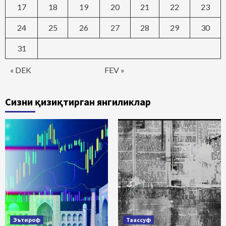
17
18
19
20
21
22
23
24
25
26
27
28
29
30
31
« DEK
FEV »
Сизни қизиқтирган янгиликлар
Эътироф
Таассуф