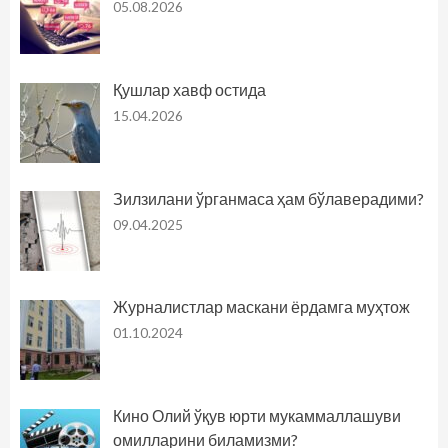
05.08.2026
Қушлар хавф остида
15.04.2026
Зилзилани ўрганмаса ҳам бўлаверадими?
09.04.2025
Журналистлар маскани ёрдамга муҳтож
01.10.2024
Кино Олий ўқув юрти мукаммаллашуви
омилларини биламизми?