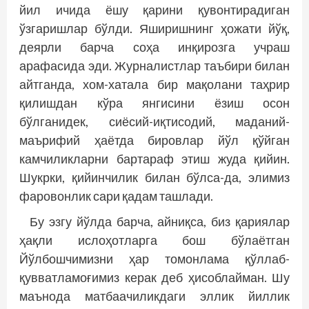
йил ичида ёшу қарини қувонтирадиган
ўзгаришлар бўлди. Яширишнинг ҳожати йўқ,
деярли барча соҳа инқи­розга учраш
арафасида эди. Журналистлар таъбири билан
айтганда, хом-хатала бир мақолани таҳрир
қилишдан кўра янгисини ёзиш осон
бўлганидек, сиё­сий-иқтисодий, маданий-
маърифий ҳаётда бировлар йўл қўйган
камчиликларни бартараф этиш жуда қийин.
Шукрки, қи­йинчилик билан бўлса-да, элимиз
фаровонлик сари қадам ташлади.
Бу эзгу йўлда барча, айниқса, биз қариялар
ҳақли ислоҳотларга бош бўлаётган
Йўлбошчимизни ҳар томонлама қўллаб-
қувватламоғимиз керак деб ҳисоблайман. Шу
маънода матбаачиликдаги эллик йиллик