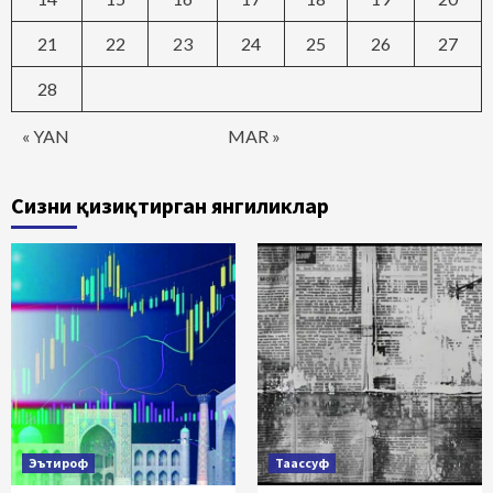
21
22
23
24
25
26
27
28
« YAN
MAR »
Сизни қизиқтирган янгиликлар
Эътироф
Таассуф