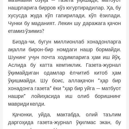
нашрларига бирров кўз югуртирадилар. Ҳа, бу
хусусда жуда кўп гапирилади, кўп ёзилади.
Чунки бу маданият. Лекин шу даражага қачон
етамиз ўзимиз?
Бизда-чи, бугун миллионлаб хонадонларга
ақалли бирон-бир номдаги нашр бормайди.
Шунинг учун почта ходимларига ҳам иш йўқ.
Аслида бу катта кемтиклик. Газета-журнал
ўқимайдиган одамлар ёлчитиб китоб ҳам
ўқишмайди. Шу боис, аллақачон “ҳар бир
хонадонга газета” ёки “ҳар бир уйга — матбуот
нашри” лойиҳасида иш олиб боришнинг
мавриди келди.
Қачонки, уйда, мактабда, олий таълим
даргоҳида газета-журнал ўқилмас экан, бу