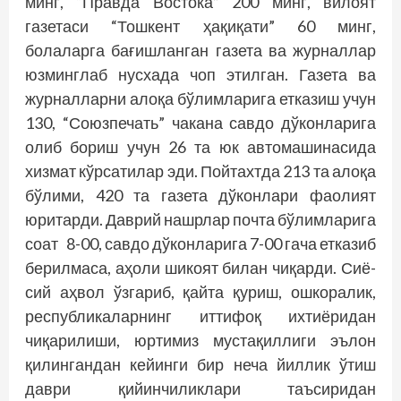
минг, “Правда Востока” 200 минг, вилоят
газетаси “Тошкент ҳақиқати” 60 минг,
болаларга бағишланган газета ва журналлар
юзминглаб нусхада чоп этилган. Газета ва
журналларни алоқа бўлимларига етказиш учун
130, “Союзпечать” чакана савдо дўконларига
олиб бориш учун 26 та юк автомашинасида
хизмат кўрсатилар эди. Пойтахт­­да 213 та алоқа
бўлими, 420 та газета дўконлари фаолият
юритарди. Даврий нашрлар почта бўлимларига
соат 8-00, савдо дўконларига 7-00 гача етказиб
берилмаса, аҳоли шикоят билан чиқарди. Сиё­
сий аҳвол ўзгариб, қайта қуриш, ошкоралик,
республикаларнинг иттифоқ ихтиёридан
чиқарилиши, юртимиз мустақиллиги эълон
қилингандан кейинги бир неча йиллик ўтиш
даври қийинчиликлари таъсиридан