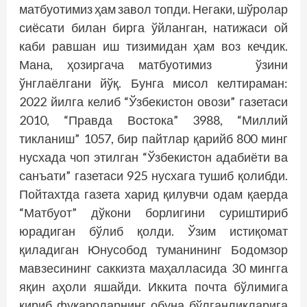
матбуотимиз ҳам завол топди. Негаки, шўролар
сиёсати билан бирга ўйланган, натижаси ой
каби равшан иш тизимидан ҳам воз кечдик.
Мана, ҳозиргача матбуотимиз ўзини
ўнглаёлгани йўқ. Бунга мисол келтираман:
2022 йилга келиб “Ўзбекистон овози” газетаси
2010, “Правда Востока” 3988, “Миллий
тикланиш” 1057, бир пайтлар қарийб 800 минг
нусхада чоп этилган “Ўзбекистон адабиёти ва
санъати” газетаси 925 нусхага тушиб қолибди.
Пойтахтда газета харид қилувчи одам қаерда
“Матбуот” дўкони борлигини суриштириб
юрадиган бўлиб қолди. Ўзим истиқомат
қиладиган Юнусобод туманининг Бодомзор
мавзесининг саккизта маҳалласида 30 мингга
яқин аҳоли яшайди. Иккита почта бўлимига
кириб фуқароларнинг обуна бўлганликларига