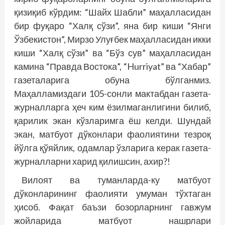
қизиқиб кўрдим: “Шайх Шабли” маҳалласидан
бир фуқаро “Халқ сўзи”, яна бир киши “Янги
Ўзбекистон”, Мирзо Улуғбек маҳалласидан икки
киши “Халқ сўзи” ва “Бўз сув” маҳалласидан
камина “Правда Востока”, “Hurriyat” ва “Хабар”
газеталарига обуна бўлганмиз.
Маҳалламиздаги 105-сонли мактабдан газета-
журналларга ҳеч ким ёзилмаганлигини билиб,
қарилик экан кўзларимга ёш келди. Шундай
экан, матбуот дўконлари фаолиятини тезроқ
йўлга қўяйлик, одамлар ўзларига керак газета-
журналларни харид қилишсин, ахир?!
Вилоят ва туманларда-ку матбуот
дўконларининг фаолияти умуман тўхтаган
ҳисоб. Фақат баъзи бозорларнинг гавжум
жойларида матбуот нашрлари