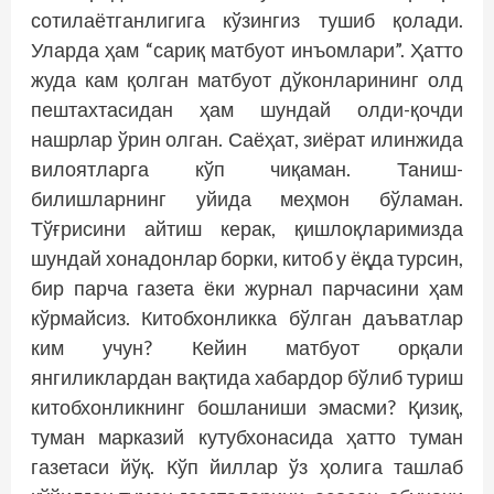
сотилаётганлигига кўзингиз тушиб қолади.
Уларда ҳам “сариқ матбуот инъомлари”. Ҳатто
жуда кам қолган матбуот дўконларининг олд
пештахтасидан ҳам шундай олди-қочди
нашрлар ўрин олган. Саё­ҳат, зиёрат илинжида
вилоятларга кўп чиқаман. Таниш-
билишларнинг уйида меҳмон бўламан.
Тўғрисини айтиш керак, қишлоқларимизда
шундай хонадонлар борки, китоб у ёқда турсин,
бир парча газета ёки журнал парчасини ҳам
кўрмайсиз. Китобхонликка бўлган даъватлар
ким учун? Кейин матбуот орқали
янгиликлардан вақтида хабардор бўлиб туриш
китобхонликнинг бошланиши эмасми? Қизиқ,
туман марказий кутубхонасида ҳатто туман
газетаси йўқ. Кўп йиллар ўз ҳолига ташлаб