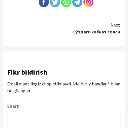
Continue
Next
Сўздаги хиёнат сояси
Reading
Fikr bildirish
Email manzilingiz chop etilmaydi.
Majburiy bandlar
*
bilan
belgilangan
Sharh