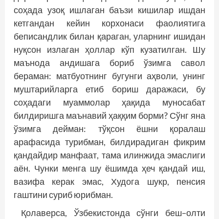
соҳада узоқ ишлаган баъзи кишилар ишдан
кетгандан кейин корхонаси фаолиятига
беписандлик билан қараган, уларнинг ишидан
нуқсон излаган ҳоллар кўп кузатилган. Шу
маънода андишага бориб ўзимга савол
бераман: матбуотнинг бугунги аҳволи, унинг
муштарийларга етиб бориш даражаси, бу
соҳадаги муаммолар ҳақида муносабат
билдиришга маънавий ҳаққим борми? Сўнг яна
ўзимга дейман: тўқсон ёшни қоралаш
арафасида турибман, билдирадиган фикрим
қандайдир манфаат, тама илинжида эмаслиги
аён. Чунки менга шу ёшимда ҳеч қандай иш,
вазифа керак эмас, Худога шукр, пенсия
гаштини суриб юрибман.
Қолаверса, Ўзбекистонда сўнги беш–олти