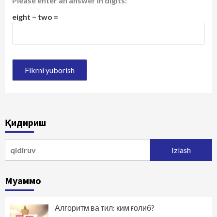
Please enter an answer in digits:
eight − two =
Қидириш
Qidirshish:
Муаммо
Алгоритм ва тил: ким ғолиб?