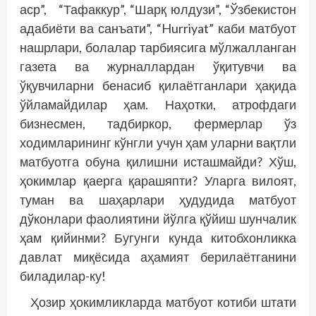
аср”, “Тафаккур”, “Шарқ юлдузи”, “Ўзбекистон
ада­биё­ти ва санъати”, “Hurriyat” каби матбуот
нашрлари, болалар тарбиясига мўлжалланган
газета ва журналлардан ўқитувчи ва
ўқувчиларни бенасиб қилаётганлари ҳақида
ўйламайдилар ҳам. Наҳотки, атрофдаги
бизнесмен, тадбиркор, фермерлар ўз
ходимларининг кўнгли учун ҳам уларни вақтли
матбуотга обуна қилишни исташмайди? Хўш,
ҳокимлар қаерга қарашяпти? Уларга вилоят,
туман ва шаҳарлари ҳудудида матбуот
дўконлари фаолиятини йўлга қўйиш шунчалик
ҳам қийинми? Бугунги кунда китобхонликка
давлат миқёсида аҳамият берилаётганини
биладилар-ку!
Ҳозир ҳокимликларда матбуот котиби штати