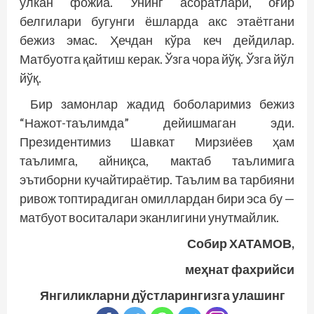
улкан фожиа. Унинг асоратлари, оғир
белгилари бугунги ёшларда акс этаётгани
бежиз эмас. Ҳечдан кўра кеч дейдилар.
Матбуотга қайтиш керак. Ўзга чора йўқ. Ўзга йўл
йўқ.
Бир замонлар жадид боболаримиз бежиз
“Нажот-таълимда” дейишмаган эди.
Президентимиз Шавкат Мирзиёев ҳам
таълимга, айниқса, мактаб таълимига
эътиборни кучайтираётир. Таълим ва тарбияни
ривож топтирадиган омиллардан бири эса бу —
матбуот воситалари эканлигини унутмайлик.
Собир ХАТАМОВ,
меҳнат фахрийси
Янгиликларни дўстларингизга улашинг