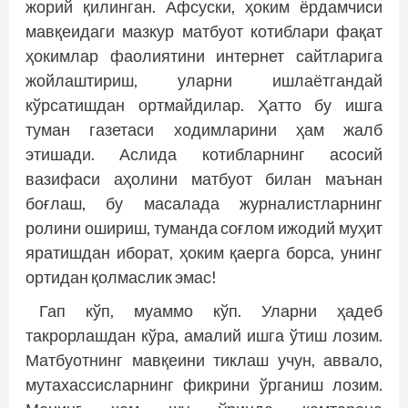
жорий қилинган. Афсуски, ҳоким ёрдамчиси
мавқеидаги мазкур матбуот котиблари фақат
ҳокимлар фаолиятини интернет сайтларига
жойлаштириш, уларни ишлаётгандай
кўрсатишдан ортмайдилар. Ҳатто бу ишга
туман газетаси ходимларини ҳам жалб
этишади. Аслида котибларнинг асосий
вазифаси аҳолини матбуот билан маънан
боғлаш, бу масалада журналистларнинг
ролини ошириш, туманда соғлом ижодий муҳит
яратишдан иборат, ҳоким қаерга борса, унинг
ортидан қолмаслик эмас!
Гап кўп, муаммо кўп. Уларни ҳадеб
такрорлашдан кўра, амалий ишга ўтиш лозим.
Матбуотнинг мавқеини тиклаш учун, аввало,
мутахассисларнинг фикрини ўрганиш лозим.