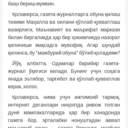
баҳо бериш мумкин.
Қолаверса, газета-журналларга обуна қилиш
тизими Маҳалла ва оилани қўллаб-қувватлаш
вазирлиги, Маънавият ва маърифат маркази
билан биргаликда ҳар бир ҳокимликда назорат
қилиниши мақсадга мувофиқ. Агар шундай
қилинса, бу “мажбурий обуна” бўлиб қоладими?
Йўқ, албатта. Одамлар барибир газета-
журнал ўқигиси келади. Бунинг учун соҳага
янада эътибор, тарғибот ва қўллаб-қувватлов
керак, холос.
Қолаверса, нима учун ижтимоий тармоқ,
интернет деганлари ниҳоятда ривож топган
дунё мамлакатларида ҳар бир хонадонда
газета бор, эрталабки нонуштадан аввал
маънавий озуқа — газета ўқишади, матбуот