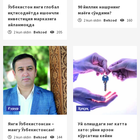
Ўзбекистон янги глобал
90 йиллик нашрнинг
иқтисодиётда ишончли
маёғи сўндими?
инвестиция марказига
2 kun oldin
Behzod
160
айланмоқда
2 kun oldin
Behzod
205
Ғурур
Ҳуқуқ
Янги Ўзбекистонсан –
Уй олишдаги энг катта
мангу Ўзбекистонсан!
хато: уйни арзон
кўрсатиш кейин
2 kun oldin
Behzod
144