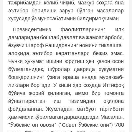
тажрибамдан келиб чиқиб, мазкур соҳага яна
эътибор берилиши зарур бўлган масалалар
хусусида ўз муносабатимни билдирмоқчиман.
Президентимиз фаолиятларининг илк
дамларидан бошлаб давлат ва жамоат арбоби,
ёзувчи Шароф Рашидовнинг номини тиклашга
алоҳида эътибор қаратганлари бежиз эмас.
Чунки ҳукумат ишини юритиш ҳеч қачон осон
бўлмаганидек, шўролар даврида ҳукуматни
бошқаришнинг ўзига яраша янада мураккаб­
ликлари бор эди. У киши ҳар соҳада Иттифоқ
бўйича жорий қилинган, аммо бир томонга
йўналтирилган иш тизимидан оқилона
фойдаланган. Жумладан, матбуот тарғиботи
ҳам мисли кўрилмаган даражада эди. Масалан,
“Ўзбекистон овози” (“Совет Ўзбекистони”) 700