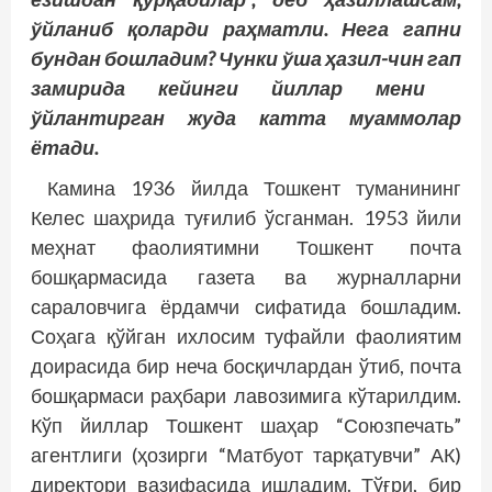
ўйланиб қоларди раҳматли. Нега гапни
бундан бошладим? Чунки ўша ҳазил-чин гап
замирида кейинги йиллар мени
ўйлантирган жуда катта муаммолар
ётади.
Камина 1936 йилда Тошкент туманининг
Келес шаҳрида туғилиб ўсганман. 1953 йили
меҳнат фаолиятимни Тошкент почта
бошқармасида газета ва журналларни
сараловчига ёрдамчи сифатида бошладим.
Соҳага қўйган ихлосим туфайли фаолиятим
доирасида бир неча босқичлардан ўтиб, почта
бошқармаси раҳбари лавозимига кўтарилдим.
Кўп йиллар Тошкент шаҳар “Союзпечать”
агентлиги (ҳозирги “Матбуот тарқатувчи” АК)
директори вазифасида ишладим. Тўғри, бир