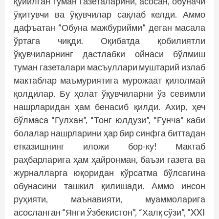
қўйилган туман газеталарини, асосан, обуначи
ўқитувчи ва ўқувчилар сақлаб келди. Аммо
дафъатан “Обуна мажбурийми” деган масала
ўртага чиқди. Оқибатда қобилиятли
ўқувчиларнинг дастлабки ойнаси бўлмиш
туман газеталари масъуллари муштарий излаб
мактаблар маъмуриятига мурожаат қилолмай
қолдилар. Бу ҳолат ўқувчиларни ўз севимли
нашрларидан ҳам бенасиб қилди. Ахир, ҳеч
бўлмаса “Гулхан”, “Тонг юлдузи”, “Ғунча” каби
болалар нашрларини ҳар бир синфга биттадан
етказишнинг иложи бор-ку! Мактаб
раҳбарларига ҳам ҳайронман, баъзи газета ва
журналларга юқоридан кўрсатма бўлсагина
обунасини ташкил қилишади. Аммо инсон
руҳияти, маънавияти, муаммоларига
асосланган “Янги Ўзбекистон”, “Халқ сўзи”, “XXI