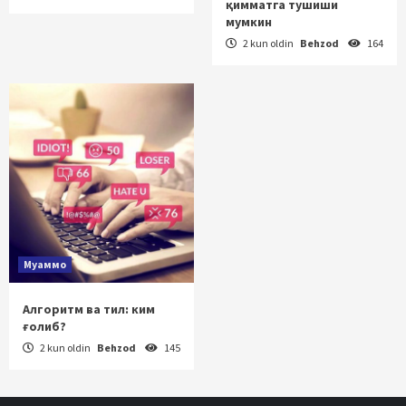
қимматга тушиши
мумкин
2 kun oldin
Behzod
164
Муаммо
Алгоритм ва тил: ким
ғолиб?
2 kun oldin
Behzod
145