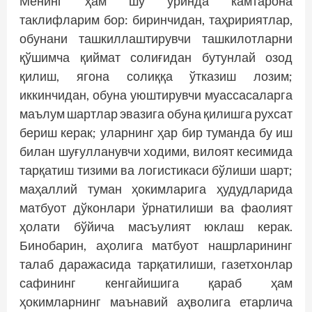
Менинг ҳам шу ўринда камтарона
таклифларим бор: биринчидан, таҳририятлар,
обунани ташкиллаштирувчи ташкилотларни
қўшимча қиймат солиғидан бутунлай озод
қилиш, ягона солиққа ўтказиш лозим;
иккинчидан, обуна уюштирувчи муассасаларга
маълум шартлар эвазига обуна қилишга рухсат
бериш керак; уларнинг ҳар бир туманда бу иш
билан шуғулланувчи ходими, вилоят кесимида
тарқатиш тизими ва логистикаси бўлиши шарт;
маҳаллий туман ҳокимларига ҳудудларида
матбуот дўконлари ўрнатилиши ва фаолият
ҳолати бўйича масъулият юклаш керак.
Бинобарин, аҳолига матбуот нашрларининг
талаб даражасида тарқатилиши, газетхонлар
сафининг кенгайишига қараб ҳам
ҳокимларнинг маънавий аҳволига етарлича