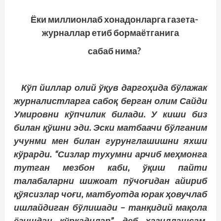
Ёки миллионлаб хонадонларга газета-
журналлар етиб бормаётганига
сабаб нима?
Кўп
йиллар
олий
ўқув
даргоҳида
бўлажак
журналистларга
сабоқ
берган
олим
Сайди
Умировни
кўпчилик
билади
.
У киши биз
билан қўшни эди. Эски матбаачи бўлганим
учунми мен билан гурунглашишни яхши
кўрарди. “Сизлар тухумни арчиб меҳмонга
тутган мезбон каби, ўқиш пайти
талабаларни шижоат пўчоғидан айириб
қўясизлар чоғи, матбуотда юрак ҳовучлаб
ишлайдиган бўлишади – танқидий мақола
ёзишдан қўрқадилар”, деб ҳазиллашсам,