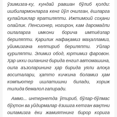
ўзимизга-ку, кундай равшан бўлиб қолди:
ишбилармонларга кенг йўл очилган, ёшларга
қулайликлар яратиляпти. Ижтимоий соҳани
олайлик. Пенсионер, ногирон, кам даромадли
оилаларга имкони борича имтиёзлар
бериляпти. Қарилик нафақамиз маҳалламиз,
уйимизгача келтириб бериляпти. Уйлар
қуриляпти. Элимиз обод, юртимиз фаровон.
Ҳар икки оиланинг бирида енгил автомашина,
оила аъзоларининг ҳар бирида уяли алоқа
воситалари, ҳатто кичкина боламиз ҳам
компьютер ишлатишни билади, хориж
тилида бемалол гапиради.
Аммо… интернетда ўтириб, бўлар-бўлмас
бўҳтон ва уйдирмалар ёзишга кетган вақтни
оиламизга ёки жамиятнинг бирор корига