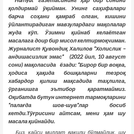
“Hurriyat” газетасининг ҳар бир сонини
қолдирмай ўқийман. Унинг саҳифалари
барча соҳани қамраб олган, кишини
ўйлантирадиган мавзулардаги мақолалар
жуда кўп. Ўзимни қийнаб келаётган
масалага доир бир мисол келтирмоқчиман.
Журналист Қувондиқ Халилов “Холислик –
андишасизлик эмас” (2022 йил, 10 август
сони) мақоласида ёзади: “Бирор бир воқеа,
ҳодиса ҳақида бошқаларни тезроқ
хабардор қилиш мақсадида таҳлилга,
ўрганишга эътибор қаратмаймиз.
Оқибатда бутун интернет тармоқларини
“палағда шов-шув”лар босиб
кетди.Тўғрисини айтсам, мени ҳам шу
масала қийнайди.
Биз, қайси миллат вакили бўлмайлик, шу