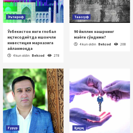
Эътироф
Таассуф
Ўзбекистон янги глобал
90 йиллик нашрнинг
иқтисодиётда ишончли
маёғи сўндими?
инвестиция марказига
4 kun oldin
Behzod
208
айланмоқда
4 kun oldin
Behzod
278
Ғурур
Ҳуқуқ