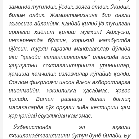
заминда туғилдик, ўсдик, вояга етдик. Ўқидик,
билим олдик. Жамиятимизнинг бир онгли
аъзосига айландик. Қандай қилиб ўз туғилган
ерингга хиёнат қилиш мумкин? Афсуски,
интернетда бўлсин, хорижий матбуотда
бўлсин, турли ғаразли манфаатлар йўлида
ёки “ҳавойи ватанпарварлик” илинжида асл
ҳақиқатни сохталаштиришга уринишлар,
ҳамиша камчилик изловчилар кўпайиб қолди.
Соғлом фикрловчи инсон ёлғон ахборотларга
ишонмайди. Яхшиликка ҳасадмас, ҳавас
қилади. Ватан равнақи билан боғлиқ
масалаларда сўз орқали зиён келтириш ҳам
ҳар қандай ёвузликдан кам эмас.
Ўзбекистонда эл аҳволи
яхшиланаётганлигини бутун дунё билади. Бу