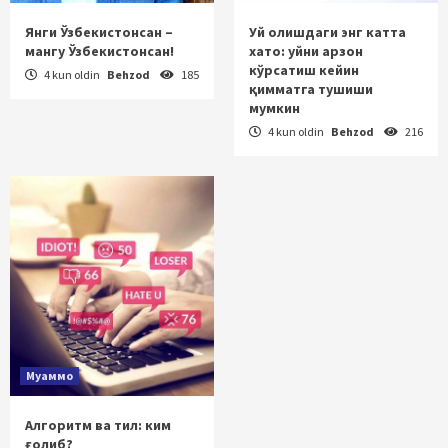
Янги Ўзбекистонсан –
Уй олишдаги энг катта
мангу Ўзбекистонсан!
хато: уйни арзон
кўрсатиш кейин
4 kun oldin
Behzod
185
қимматга тушиши
мумкин
4 kun oldin
Behzod
216
Муаммо
Алгоритм ва тил: ким
ғолиб?