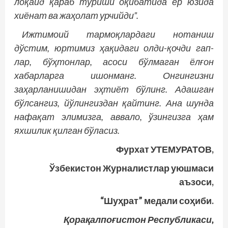
лоқайд қараб туриши оқибатида ер юзида
хиёнат ва жаҳолат урчийди”.
Ижтимоий тармоқлардаги нотаниш
дўстим, юртимиз ҳақидаги олди-қочди гап­
лар, бўҳтонлар, асоси бўлмаган ёлғон
хабарларга ишонманг. Онгингизни
заҳарланишидан эҳтиёт бўлинг. Адашган
бўлсангиз, йўлингиздан қайтинг. Ана шунда
нафақат элимизга, аввало, ўзингизга ҳам
яхшилик қилган бўласиз.
Фурхат УТЕМУРАТОВ,
Ўзбекистон Журналистлар уюшмаси
аъзоси,
“Шуҳрат” медали соҳиби.
Қорақалпоғистон Республикаси,