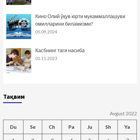
Кино Олий ўқув юрти мукаммаллашуви
омилларини биламизми?
05.09.2024
Касбнинг таги насиба
01.11.2023
Тақвим
Avgust 2022
Du
Se
Ch
Pa
Ju
Sh
Ya