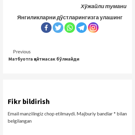
Хўжайли тумани
Янгиликларни дўстларингизга улашинг
Continue
Previous
Матбуотга қайтмасак бўлмайди
Reading
Fikr bildirish
Email manzilingiz chop etilmaydi.
Majburiy bandlar
*
bilan
belgilangan