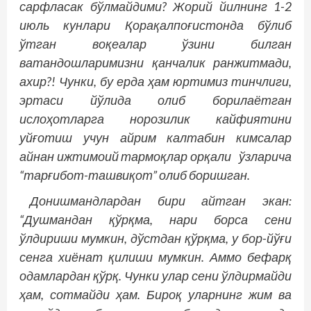
сарфласак бўлмайдими? Жорий йилнинг 1-2
июль кунлари Қорақалпоғис­тонда бўлиб
ўтган воқеалар ўзини билган
ватандошларимизни қанчалик ранжитмади,
ахир?! Чунки, бу ерда ҳам юртимиз тинч­лиги,
эртаси йўлида олиб борилаётган
ислоҳотларга норозилик кайфиятини
уйғотиш учун айрим калтабин кимсалар
айнан ижтимоий тармоқлар орқали ўзларича
“тарғибот-ташвиқот” олиб боришган.
Донишмандлардан бири айтган экан:
“Душмандан қўрқма, нари борса сени
ўлдириши мумкин, дўстдан қўрқма, у бор-йўғи
сенга хиёнат қилиши мумкин. Аммо бефарқ
одамлардан қўрқ. Чунки улар сени ўлдирмайди
ҳам, сотмайди ҳам. Бироқ уларнинг жим ва