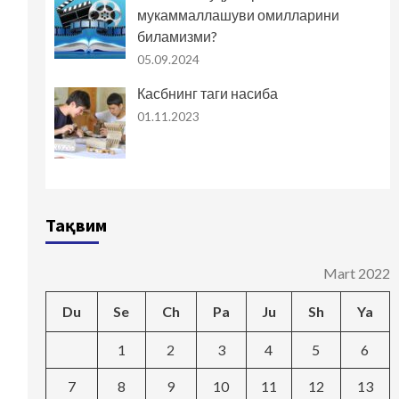
мукаммаллашуви омилларини
биламизми?
05.09.2024
Касбнинг таги насиба
01.11.2023
Тақвим
Mart 2022
Du
Se
Ch
Pa
Ju
Sh
Ya
1
2
3
4
5
6
7
8
9
10
11
12
13