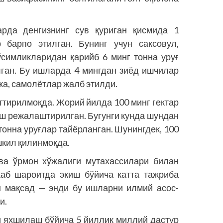
арда денгизнинг сув қуриган қисмида 1
 барпо этилган. Бунинг учун саксовул,
 ўсимликларидан қарийб 6 минг тонна уруғ
лган. Бу ишларда 4 мингдан зиёд ишчилар
ика, самолётлар жалб этилди.
эттирилмоқда. Жорий йилда 100 минг гектар
ш режалаштирилган. Бугунги кунда шундан
тонна уруғлар тайёрланган. Шунингдек, 100
шкил қилинмоқда.
ва ўрмон хўжалиги мутахассилари билан
каб шароитда экиш бўйича катта тажриба
н мақсад — энди бу ишларни илмий асос­
и.
 яхшилаш бўйича 5 йиллик миллий дастур