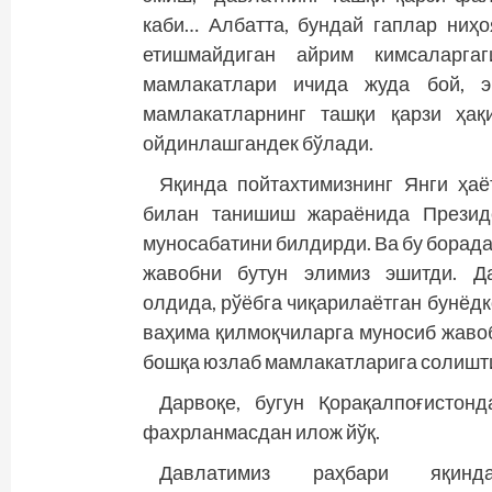
каби… Албатта, бундай гаплар ниҳо
етишмайдиган айрим кимсаларгаг
мамлакатлари ичида жуда бой, э
мамлакатларнинг ташқи қарзи ҳақ
ойдинлашгандек бўлади.
Яқинда пойтахтимизнинг Янги ҳа
билан танишиш жараёнида Президе
муносабатини билдирди. Ва бу борада
жавобни бутун элимиз эшитди. Д
олдида, рўёбга чиқарилаётган бунёдк
ваҳима қилмоқчиларга муносиб жавоб
бошқа юзлаб мамлакатларига солишти
Дарвоқе, бугун Қорақалпоғистон
фахрланмасдан илож йўқ.
Давлатимиз раҳбари яқинд