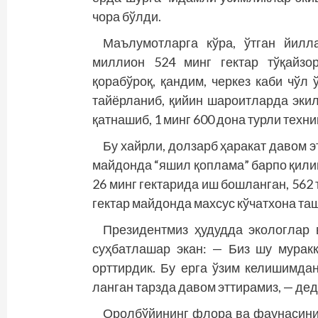
чора бўлди.
Маълумотларга кўра, ўтган йилл
миллион 524 минг гектар тўқайзор
қорабўроқ, қандим, черкез каби чўл
тайёрланиб, қийин шароитларда эки
қатнашиб, 1 минг 600 дона турли техн
Бу хайрли, долзарб ҳаракат давом 
майдонда “яшил қоплама” барпо қили
26 минг гектарида иш бошланган, 562 
гектар майдонда махсус кўчатхона та
Президентмиз ҳудудда экологлар 
суҳбатлашар экан: — Биз шу мурак
орттирдик. Бу ерга ўзим келишимда
ланган тарзда давом эттирамиз, — дед
Оролбўйининг флора ва фаунасини