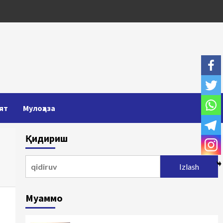
ят
Мулоҳаза
Қидириш
Qidirshish:
Муаммо