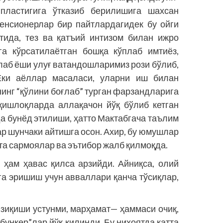
 пластигига ўтказиб берилишига шахсан
пенсионерлар бир пайтлардагидек бу ойги
қтида, тез ва қатъий интизом билан ижро
га кўрсатилаётган бошқа кўплаб имтиёз,
аб ёши улуғ ватандошларимиз рози бўлиб,
Ёки аёллар масаласи, уларни иш билан
нинг “қўлини боғлаб” турган фарзандларига
қишлоқларда аллақачон йўқ бўлиб кетган
да бунёд этилиши, ҳатто Мактабгача таълим
р шунчаки айтишга осон. Ахир, бу юмушлар
тта сармоялар ва эътибор жалб қилмоқда.
н ҳам ҳавас қилса арзийди. Айниқса, олий
га эришиш учун авваллари қанча тўсиқлар,
изиқиши устунми, марҳамат— ҳаммаси очиқ,
ункер”лар йўқ қилинди. Бу ниҳоятда катта