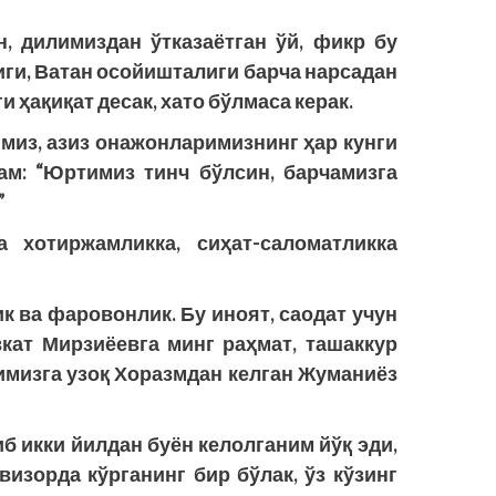
, дилимиздан ўтказаётган ўй, фикр бу
иги, Ватан осойишталиги барча нарсадан
и ҳақиқат десак, хато бўлмаса керак.
миз, азиз онажонларимизнинг ҳар кунги
м: “Юртимиз тинч бўлсин, барчамизга
”
ва хотиржамликка, сиҳат-саломатликка
к ва фаровонлик. Бу иноят, саодат учун
ат Мирзиёевга минг раҳмат, ташаккур
имизга узоқ Хоразмдан келган Жуманиёз
б икки йилдан буён келолганим йўқ эди,
визорда кўрганинг бир бўлак, ўз кўзинг