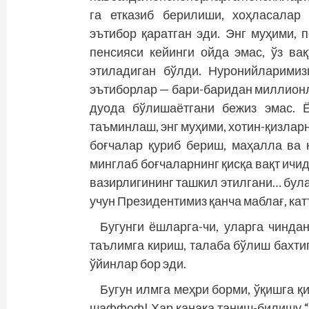
га етказиб берилиши, хоҳласалар
эътибор қаратган эди. Энг муҳими, 
пенсияси кейинги ойда эмас, ўз ва
этиладиган бўлди. Нуронийларимиз
эътиборлар — бари-баридан миллионл
дуода бўлишаётгани бежиз эмас. 
таъминлаш, энг муҳими, хотин-қизлар
боғчалар қуриб бериш, маҳалла ва 
минглаб боғчаларнинг қисқа вақт ичи
вазирлигининг ташкил этилгани… була
учун Президентимиз қанча маблағ, ка
Бугунги ёшларга-чи, уларга чинда
таълимга кириш, талаба бўлиш бахти
ўйинлар бор эди.
Бугун илмга меҳри борми, ўқишга қ
шаффоф! Ҳар қанақа таниш-билишу “б