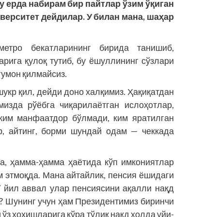
у ерда набирам бир пайтлар ўзим ўқиган
верситет дейдилар. У билан мана, шаҳар
етро бекатларининг бирида танишиб,
арига қулоқ тутиб, бу ёшуллининг сўзлари
гумон қилмайсиз.
шукр қил, дейди доно халқимиз. Ҳақиқатдан
мизда рўёбга чиқарилаётган ислоҳотлар,
ким манфаатдор бўлмади, ким яратилган
, айтинг, борми шундай одам — чеккада
а, ҳамма-ҳамма ҳаётида кўп имкониятлар
м этмоқда. Мана айтайлик, пенсия ёшидаги
7 йил аввал улар пенсиясини ақалли нақд
 Шунинг учун ҳам Президентимиз биринчи
з хоҳишларига кўра тўлиқ нақд ҳолда уйи­­