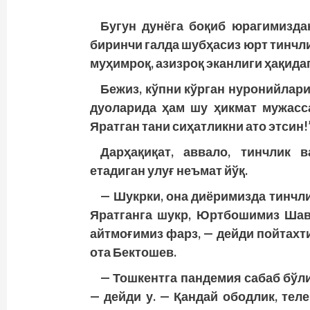
Бугун дунёга боқиб юрагимиздан
биринчи галда шубҳасиз юрт тинчл
муҳимроқ, азизроқ эканлиги ҳақидаг
Бежиз, кўпни кўрган нуронийлари
дуоларида ҳам шу ҳикмат мужасса
Яратган тани сиҳатликни ато этсин!
Дарҳақиқат, аввало, тинч­лик 
етадиган улуғ неъмат йўқ.
— Шукрки, она диёримизда тинчли
Яратганга шукр, Юртбошимиз Шавк
айтмоғимиз фарз, — дейди пойтахт
ота Бектошев.
— Тошкентга пандемия сабаб бўли
— дейди у. — Қандай ободлик, теле