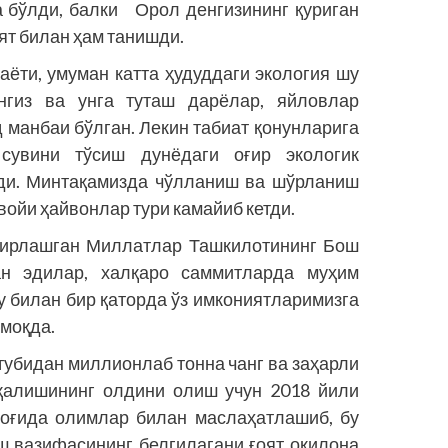
 бўлди, балки Орол денгизининг қуриган
ият билан ҳам танишди.
аёти, умуман катта ҳудуддаги экология шу
нгиз ва унга туташ дарёлар, яйловлар
 манбаи бўлган. Лекин табиат қонунларига
увини тўсиш дунёдаги оғир экологик
рди. Минтақамизда чўлланиш ва шўрланиш
войи ҳайвонлар тури камайиб кетди.
Бирлашган Миллатлар Ташкилотининг Бош
ан эдилар, халқаро саммитларда муҳим
 билан бир қаторда ўз имкониятларимизга
лмоқда.
 тубидан миллионлаб тонна чанг ва заҳарли
арқалишининг олдини олиш учун 2018 йили
оғида олимлар билан маслаҳатлашиб, бу
ш вазифасининг белгилагани ғоят оқилона