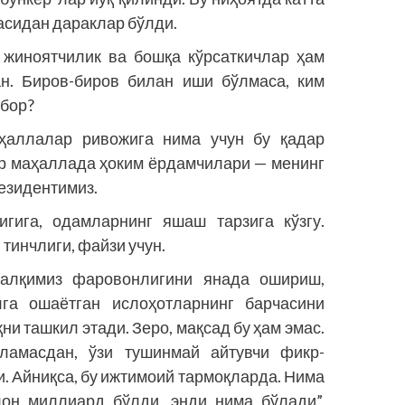
асидан дараклар бўлди.
 жиноятчилик ва бошқа кўрсаткичлар ҳам
ан. Биров-биров билан иши бўлмаса, ким
 бор?
аҳаллалар ривожига нима учун бу қадар
ир маҳаллада ҳоким ёрдамчилари — менинг
езидентимиз.
гига, одамларнинг яшаш тарзига кўзгу.
 тинчлиги, файзи учун.
халқимиз фаровонлигини янада ошириш,
а ошаётган ислоҳотларнинг барчасини
ни ташкил этади. Зеро, мақсад бу ҳам эмас.
йламасдан, ўзи тушинмай айтувчи фикр-
. Айниқса, бу ижтимоий тармоқларда. Нима
лон миллиард бўлди, энди нима бўлади”,