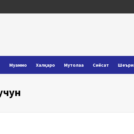
Т
Муаммо
Халқаро
Мутолаа
Сиёсат
Шеъри
учун