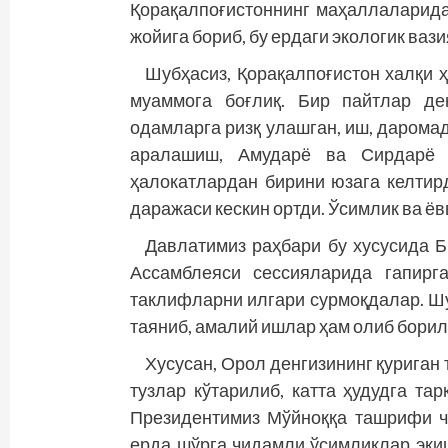
Қорақалпоғистоннинг маҳаллаларида
жойига бориб, бу ердаги экологик ваз
Шубҳасиз, Қорақалпоғистон халқи ҳ
муаммога боғлиқ. Бир пайтлар де
одамларга ризқ улашган, иш, даромад
аралашиш, Амударё ва Сирдарё с
ҳалокатлардан бирини юзага келти
даражаси кескин ортди. Ўсимлик ва ёв
Давлатимиз раҳбари бу хусусида 
Ассамблеяси сессияларида гапирг
таклифларни илгари сурмоқдалар. Шу
таяниб, амалий ишлар ҳам олиб бори
Хусусан, Орол денгизининг қуриган
тузлар кўтарилиб, катта ҳудудга т
Президентимиз Мўйноққа ташрифи ч
ерда шўрга чидамли ўсимликлар эки