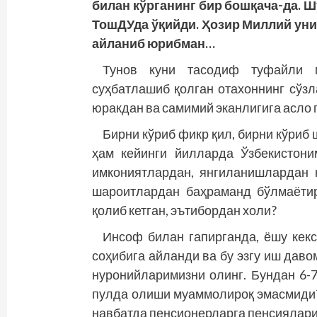
билан кўрганинг бир бошқача-да. Ш
ТошДУда ўқийди. Ҳозир Миллий уни
айланиб юрибман…
Тунов куни тасодиф туфайли м
суҳбатлашиб қолган отахоннинг сўзл
юракдан ва самимий эканлигига асло 
Бирни кўриб фикр қил, бирни кўриб 
ҳам кейинги йилларда Ўзбекистони
имкониятлардан, янгиланишлардан 
шароитлардан баҳраманд бўлмаётир
қолиб кетган, эътибордан холи?
Инсоф билан гапирганда, ёшу кекс
соҳибига айланди ва бу эзгу иш даво
нуронийларимизни олинг. Бундан 6-
пулда олиши муаммолироқ эмасмиди?
навбатда пенсионерларга пенсиялари ў