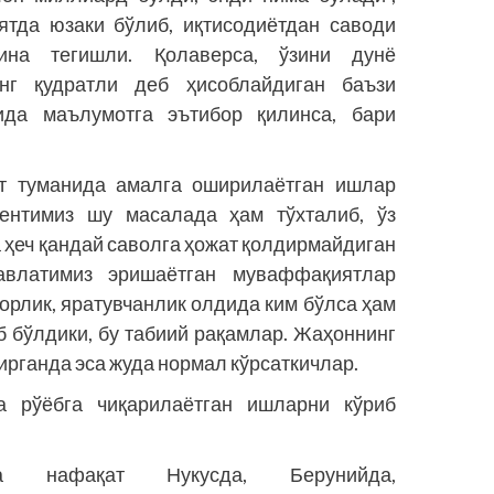
ятда юзаки бўлиб, иқтисодиётдан саводи
ина тегишли. Қолаверса, ўзини дунё
нг қудратли деб ҳисоблайдиган баъзи
ида маълумотга эътибор қилинса, бари
ёт туманида амалга оширилаётган ишлар
нтимиз шу масалада ҳам тўхталиб, ўз
 ҳеч қандай саволга ҳожат қолдирмайдиган
авлатимиз эришаётган муваффақиятлар
орлик, яратувчанлик олдида ким бўлса ҳам
 бўлдики, бу табиий рақамлар. Жаҳоннинг
рганда эса жуда нормал кўрсаткичлар.
да рўёбга чиқарилаётган ишларни кўриб
а нафақат Нукусда, Берунийда,