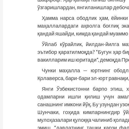
ўзгаришлардан, янгила­нишлар дебоч
Ҳамма нарса ободлик ҳам, ёйинки
маҳаллалардаги аҳволга боғлиқ эк
қандай яшайди, кимда қандай муаммо
Ўйлаб кўрайлик, йилдан-йилга м
эътибор қаратилмоқда? “Бугун ҳар б
вакилларим иш юритади”, демоқда Пр
Чунки маҳалла — юртнинг ободли
Қолаверса, бари-бари эл-юрт равнақи,
Янги Ўзбекистонни барпо этиш, 
одамларни ишли қилиш учун амалг
санашнинг имкони йўқ. Бу узундан узоқ
Шунчаки, гоҳида кимларнингдир ў
мулоҳазалари қулоққа чалиниб қолади
эмиш, “давлатнинг ташқи қарзи фа