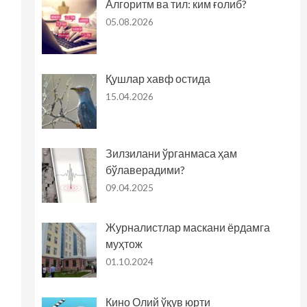
Алгоритм ва тил: ким ғолиб?
05.08.2026
Қушлар хавф остида
15.04.2026
Зилзилани ўрганмаса ҳам
бўлаверадими?
09.04.2025
Журналистлар маскани ёрдамга
муҳтож
01.10.2024
Кино Олий ўқув юрти