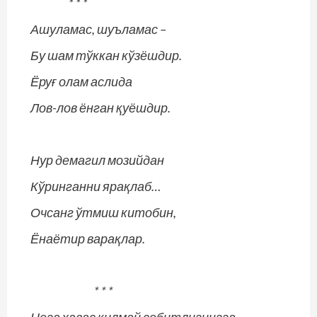
* * *
Ашуламас, шуъламас –
Бу шам тўккан кўзёшдир.
Ёруғ олам аслида
Лов-лов ёнган қуёшдир.
Нур демагил мозийдан
Кўринганни ярақлаб…
Очсанг ўтмиш китобин,
Ёнаётир варақлар.
* * *