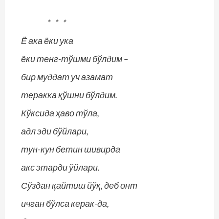
* * *
Ё ака ёки ука
ёки тенг-тўшми бўлдим –
бир муддат уч азамат
теракка қўшни бўлдим.
Кўксида ҳаво тўла,
адл эди бўйлари,
тун-кун бетин шивирда
акс этарди ўйлари.
Сўздан қайтиш йўқ, деб онт
ичган бўлса керак-да,