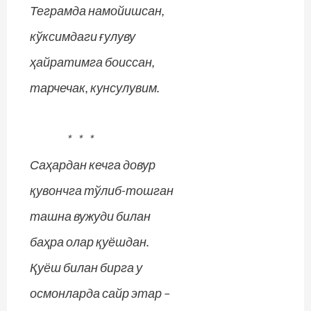
Теграмда намойишсан,
кўксимдаги ғулуву
ҳайратимга боиссан,
тарчечак, кунсулувим.
* * *
Саҳардан кечга довур
қувончга тўлиб-тошган
ташна вужуди билан
баҳра олар қуёшдан.
Қуёш билан бирга у
осмонларда сайр этар –