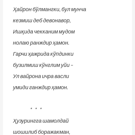
Ҳайрон бўлмангки, бул мунча
кезмиш деб девонавор,
Ишқида чекканим мудом
нолаю ранждир ҳамон.
Гарчи ҳажрида кўпдинки
бузилмиш кўнглим уйи –
Ул вайрона ичра васли
умиди ганждир ҳамон.
* * *
Ҳузурингга шамолдай
шошилиб боражакман,