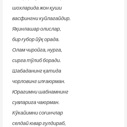
шохларида жон қуши
васфингни куйлагайдир.
Яқинлашар олислар,
бир ғубор йўқ орада.
Олам чиройга, нурга,
сирга тўлиб боради.
Шабаданинг қатида
чорловинг илғаюрман.
Юрагимни шабнамнинг
сувларига чаюрман.
Кўкайимни соғинчлар
селдай ювар гулдираб,