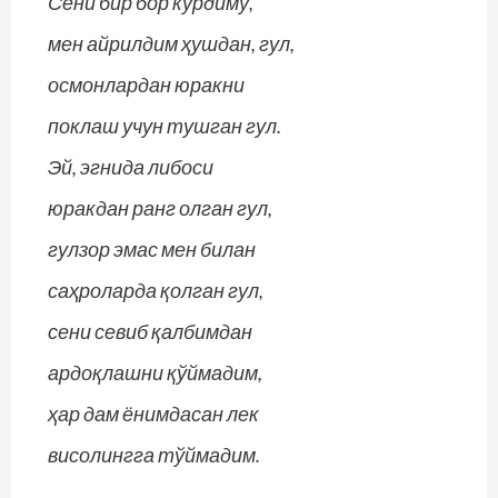
Сени бир бор кўрдиму,
мен айрилдим ҳушдан, гул,
осмонлардан юракни
поклаш учун тушган гул.
Эй, эгнида либоси
юракдан ранг олган гул,
гулзор эмас мен билан
саҳроларда қолган гул,
сени севиб қалбимдан
ардоқлашни қўймадим,
ҳар дам ёнимдасан лек
висолингга тўймадим.