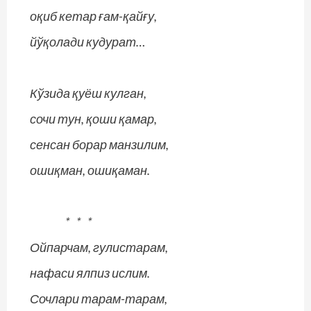
оқиб кетар ғам-қайғу,
йўқолади кудурат…
Кўзида қуёш кулган,
сочи тун, қоши қамар,
сенсан борар манзилим,
ошиқман, ошиқаман.
* * *
Ойпарчам, гулистарам,
нафаси ялпиз ислим.
Сочлари тарам-тарам,