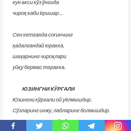
кун акси кўз ўнгида
чироқ каби ёришар…
Сен кетганда соғинчинг
қадалгандай юракка,
шаҳарнинг чироқлари
уйқу бермас теракка.
ЮЗИНГНИ КЎРГАЛИ
Юзингни кўргали ой уёлмишдир.
Сўзларинг инжу, лабларинг болмишдир.
Агарки ҳусн мулкида баҳс этсалар,