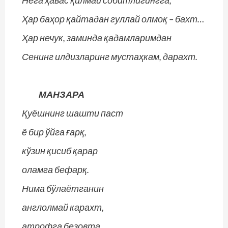
Нега ҳавас қилмай собитлигингга,
Ҳар баҳор қайтадан гуллай олмоқ – бахт…
Ҳар нечук, заминда қадамларимдан
Сенинг илдизларинг мустаҳкам, дарахт.
МАНЗАРА
Қуёшнинг шашти паст
ё бир ўйга ғарқ,
кўзин қисиб қарар
оламга бефарқ.
Нима бўлаётганин
англолмай карахт,
атрофга безовта