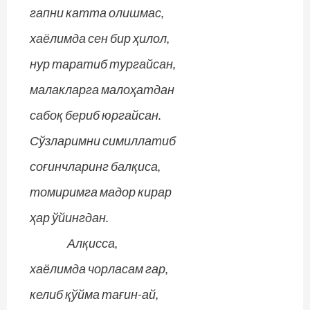
гапни катта олишмас,
хаёлимда сен бир ҳилол,
нур таратиб тургайсан,
малакларга малоҳатдан
сабоқ бериб юргайсан.
Сўзларимни симиллатиб
соғинчларинг балқиса,
томиримга мадор кирар
ҳар ўйингдан.
Алқисса,
хаёлимда чорласам гар,
келиб қўйма тағин-ай,