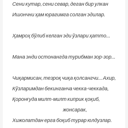
Сени кутар, сени севар, деган бир улкан
Ишончни ҳам юрагимга солган эдилар.
Ҳамроҳ бўлиб келган эди ўзлари ҳатто…
Мана энди остонангда турибман зор-зор…
Чиқармисан, тезроқ чиқа қолсангчи… Ахир,
Кўзларимдан бекинганча чекка-чеккада,
Қоронғуда милт-милт киприк қоқиб,
жонсарак,
Хижолатдан ерга боқиб турар юлдузлар.