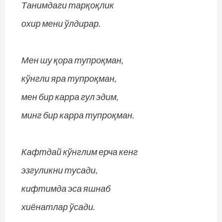
Танимдаги тарқоқлик
охир мени ўлдирар.
Мен шу қора тупроқман,
кўнгли яра тупроқман,
мен бир карра гул эдим,
минг бир карра тупроқман.
Кафтдай кўнглим ерча кенг
эзгуликни тусади,
кифтимда эса яшнаб
хиёнатлар ўсади.