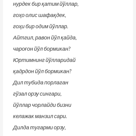
нурдек бир қатим йўллар,
гоҳо олис шафақдек,
гоҳи бир одим йўллар.
Айтгил, равон йўл қайда,
чароғон йўл бормикан?
Юртимнинг йўлларидай
қадрдон йўл бормикан?
Дил тубида порлаган
гўзал орзу сингари,
йўллар чорлайди бизни
келажак манзил сари.
Дилда тугарми орзу,