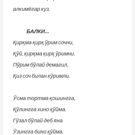
алкимёгар куз.
БАЛКИ…
Қирқма қирқ ўрим сочни,
Қўй, қирқма қирқ ўримни.
Пўрим бўлай демагил,
Қиз соч билан кўримли.
Ўсма тортма қошингга,
Қўлингга хино қўйма.
Гўзал бўлай деб яна
Ўзингга бино қўйма.