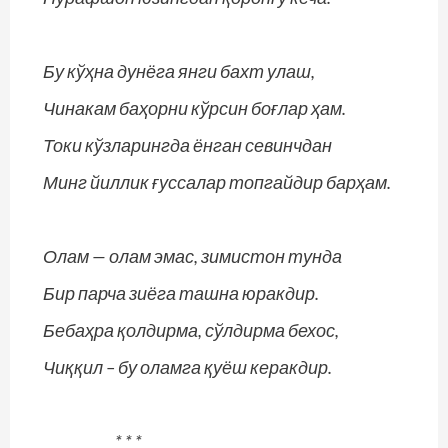
Бу кўҳна дунёга янги бахт улаш,
Чинакам баҳорни кўрсин боғлар ҳам.
Токи кўзларингда ёнган севинчдан
Минг йиллик ғуссалар топгайдир барҳам.
Олам — олам эмас, зимистон тунда
Бир парча зиёга ташна юракдир.
Бебаҳра қолдирма, сўлдирма бехос,
Чиққил – бу оламга қуёш керакдир.
* * *