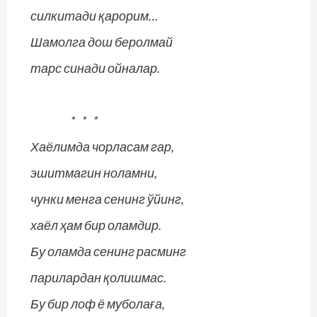
силкитади қарорим…
Шамолга дош беролмай
тарс синади ойналар.
* * *
Хаёлимда чорласам гар,
эшитмагин ноламни,
чунки менга сенинг ўйинг,
хаёл ҳам бир оламдир.
Бу оламда сенинг расминг
парилардан қолишмас.
Бу бир лоф ё муболаға,