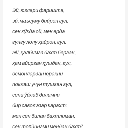
Эй, юзлари фаришта,
эй, маъсуму бийрон гул,
сен кўкда ой, мен ерда
гунгу лолу ҳайрон, гул.
Эй, қалбимга бахт берган,
ҳам айирган ҳушдан, гул,
осмонлардан юракни
поклаш учун тушган гул,
сени ўйлаб дилимни
бир савол эзар карахт:
мен сен билан бахтлиман,
сен топдингми мендан бахт?