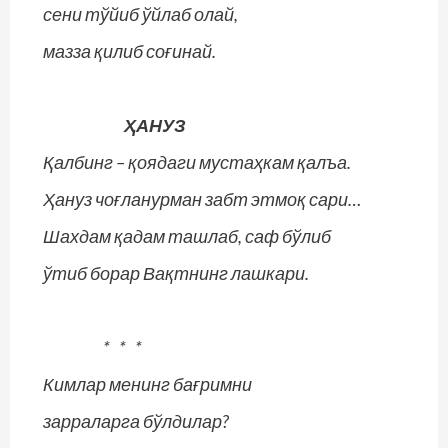
сени тўйиб ўйлаб олай,
мазза қилиб соғинай.
ҲАНУЗ
Қалбинг – қоядаги мустаҳкам қалъа.
Ҳануз чоғланурман забт этмоқ сари…
Шахдам қадам ташлаб, саф бўлиб
ўтиб борар Вақтнинг лашкари.
* * *
Кимлар менинг бағримни
зарраларга бўлдилар?