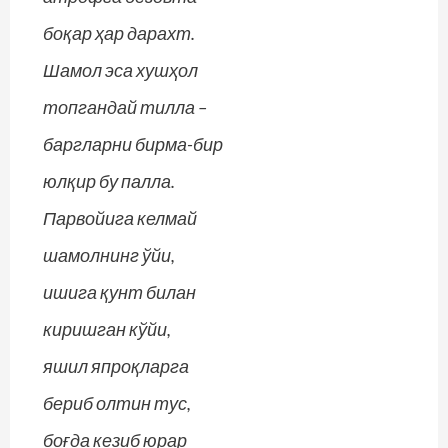
боқар ҳар дарахт.
Шамол эса хушҳол
топгандай тилла –
баргларни бирма-бир
юлқир бу палла.
Парвойига келмай
шамолнинг ўйи,
ишига қунт билан
киришган кўйи,
яшил япроқларга
бериб олтин тус,
боғда кезиб юрар