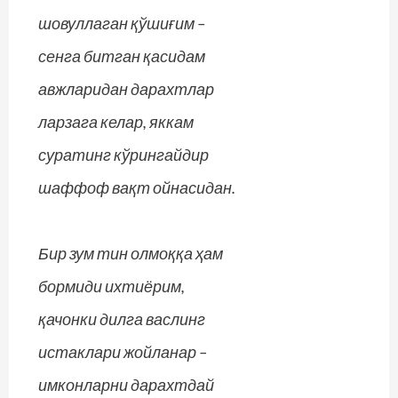
шовуллаган қўшиғим –
сенга битган қасидам
авжларидан дарахтлар
ларзага келар, яккам
суратинг кўрингайдир
шаффоф вақт ойнасидан.
Бир зум тин олмоққа ҳам
бормиди ихтиёрим,
қачонки дилга васлинг
истаклари жойланар –
имконларни дарахтдай