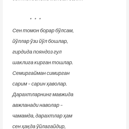
* * *
Сен томон борар бўлсам,
йўллар ўзи йўл бошлар,
гирдида пояндоз гул
шаклига кирган тошлар.
Семиргайман симирган
сарим – сарин ҳаволар.
Дарахтларнинг мавжида
авжланади наволар –
чамамда, дарахтлар ҳам
сен ҳақда ўйлагайдир,