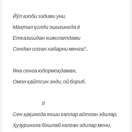
Йўл азоби эздими уни,
Маҳтал қолди эшигингда ё
Етказишдан хижолатдами
Сендан олган хабарни менга?..
Яна сенга юбормоқдаман,
Омон қайтсин энди, ой бориб.
II
Сен ҳақингда яхши гаплар айтган эдилар,
Ҳузурингга бошлаб келган эдилар мени,