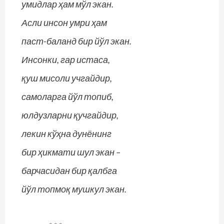
умидлар ҳам мўл экан.
Асли инсон умри ҳам
паст-баланд бир йўл экан.
Инсонки, гар истаса,
қуш мисоли учгайдир,
самоларга йўл топиб,
юлдузларни қучгайдир,
лекин кўҳна дунёнинг
бир ҳикмати шул экан –
барчасидан бир қалбга
йўл топмоқ мушкул экан.