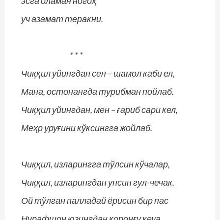
эсга оламан ногоҳ
уч азамат теракни.
* * *
Чиққил уйингдан сен – шамол каби ел,
Мана, остонангда турибман пойлаб.
Чиққил уйингдан, мен – ғариб сари кел,
Меҳр уруғини кўксингга жойлаб.
Чиққил, изларингга тўлсин кўчалар,
Чиққил, изларингдан унсин гул-чечак.
Ой тўлган палладай ёрисин бир пас
Нурафшон юзингдан қоронғу кеча.