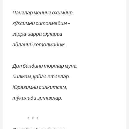
Чанглар менинг оҳимдир,
кўксимни ситолмадим –
зарра-зарра оҳларга
айланиб кетолмадим.
Дил бандини тортар мунг,
билмам, қайга етаклар.
Юрагимни силкитсам,
тўкилади эртаклар.
* * *