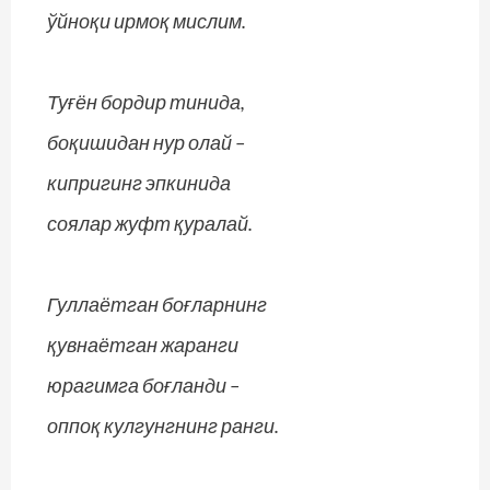
ўйноқи ирмоқ мислим.
Туғён бордир тинида,
боқишидан нур олай –
кипригинг эпкинида
соялар жуфт қуралай.
Гуллаётган боғларнинг
қувнаётган жаранги
юрагимга боғланди –
оппоқ кулгунгнинг ранги.