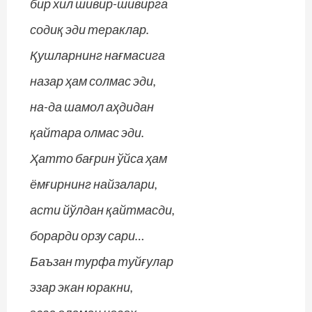
бир хил шивир-шивирга
содиқ эди тераклар.
Қушларнинг нағмасига
назар ҳам солмас эди,
на-да шамол аҳдидан
қайтара олмас эди.
Ҳатто бағрин ўйса ҳам
ёмғирнинг найзалари,
асти йўлдан қайтмасди,
борарди орзу сари…
Баъзан турфа туйғулар
эзар экан юракни,