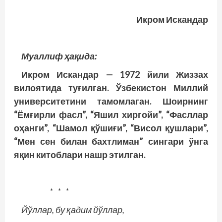
Икром Искандар
Муаллиф ҳақида:
Икром Искандар — 1972 йили Жиззах
вилоятида туғилган. Ўзбекис­тон Миллий
университетини тамомлаган. Шоирнинг
“Ёмғирли фасл”, “Яшил хиргойи”, “Фасллар
оҳанги”, “Шамол қўшиғи”, “Висол қушлари”,
“Мен сен билан бахтлиман” сингари ўнга
яқин китоблари нашр этилган.
* * *
Йўллар, бу қадим йўллар,