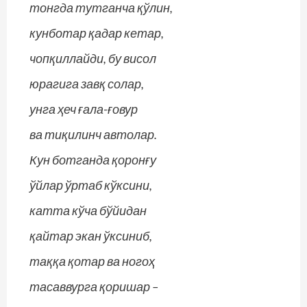
тонгда тутганча қўлин,
кунботар қадар кетар,
чопқиллайди, бу висол
юрагига завқ солар,
унга ҳеч ғала-ғовур
ва тиқилинч автолар.
Кун ботганда қоронғу
ўйлар ўртаб кўксини,
катта кўча бўйидан
қайтар экан ўксиниб,
таққа қотар ва ногоҳ
тасаввурга қоришар –