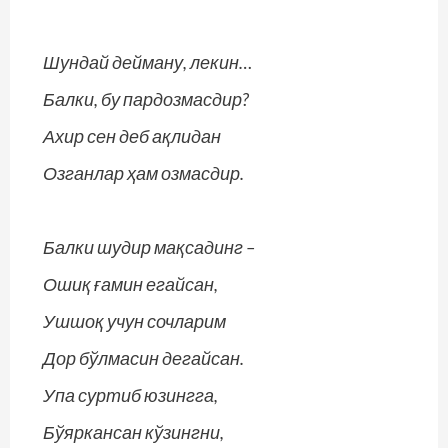
Шундай дейману, лекин…
Балки, бу пардозмасдир?
Ахир сен деб ақлидан
Озганлар ҳам озмасдир.
Балки шудир мақсадинг –
Ошиқ ғамин егайсан,
Ушшоқ учун сочларим
Дор бўлмасин дегайсан.
Упа суртиб юзингга,
Бўяркансан кўзингни,