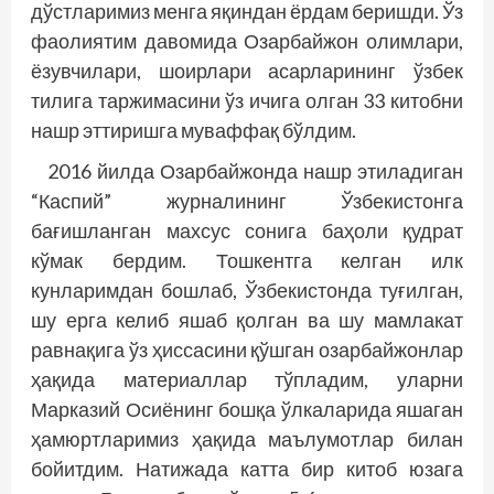
дўстларимиз менга яқиндан ёрдам беришди. Ўз
фаолиятим давомида Озарбайжон олимлари,
ёзувчилари, шоирлари асарларининг ўзбек
тилига таржимасини ўз ичига олган 33 китобни
нашр эттиришга муваффақ бўлдим.
2016 йилда Озарбайжонда нашр этиладиган
“Каспий” журналининг Ўзбекис­тонга
бағишланган махсус сонига баҳоли қудрат
кўмак бердим. Тошкентга келган илк
кунларимдан бошлаб, Ўзбекистонда туғилган,
шу ерга келиб яшаб қолган ва шу мамлакат
равнақига ўз ҳиссасини қўшган озарбайжонлар
ҳақида материаллар тўпладим, уларни
Марказий Осиё­нинг бош­­қа ўлкаларида яшаган
ҳамюртларимиз ҳақида маълумотлар билан
бо­йитдим. Натижада катта бир китоб юзага