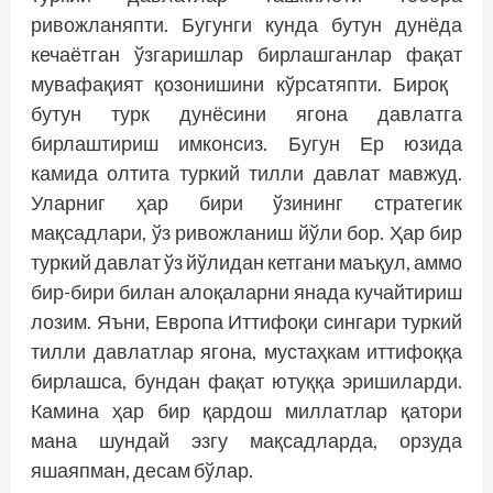
ривожлан­япти. Бугунги кунда бутун дунёда
кечаётган ўзгаришлар бирлашганлар фақат
мувафақият қозонишини кўрсатяпти. Бироқ
бутун турк дунёсини ягона давлатга
бирлаштириш имконсиз. Бугун Ер юзида
камида олтита туркий тилли давлат мавжуд.
Уларниг ҳар бири ўзининг стратегик
мақсадлари, ўз ривожланиш йўли бор. Ҳар бир
туркий давлат ўз йўлидан кетгани маъқул, аммо
бир-бири билан алоқаларни янада кучайтириш
лозим. Яъни, Европа Иттифоқи сингари туркий
тилли давлатлар ягона, мустаҳкам иттифоққа
бирлашса, бундан фақат ютуққа эришиларди.
Камина ҳар бир қардош миллатлар қатори
мана шундай эзгу мақсадларда, орзуда
яшаяпман, десам бўлар.