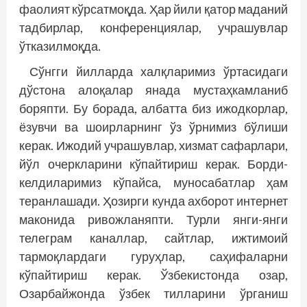
фаолият кўрсатмоқда. Ҳар йили қатор маданий
тадбирлар, конференциялар, учрашувлар
ўтказилмоқда.
Сўнгги йилларда халқларимиз ўртасидаги
дўстона алоқалар янада мус­таҳкамланиб
боряпти. Бу борада, албатта биз ижодкорлар,
ёзувчи ва шоир­ларнинг ўз ўрнимиз бўлиши
керак. Ижодий учрашувлар, хизмат сафарлари,
йўл очеркларини кўпайтириш керак. Борди-
келдиларимиз кўпайса, муносабатлар ҳам
теранлашади. Ҳозирги кунда ахборот интернет
маконида ривожланяпти. Турли янги-янги
телеграм каналлар, сайтлар, ижтимоий
тармоқлардаги гуруҳлар, саҳифаларни
кўпайтириш керак. Ўзбекис­тонда озар,
Озарбайжонда ўзбек тилларини ўрганиш