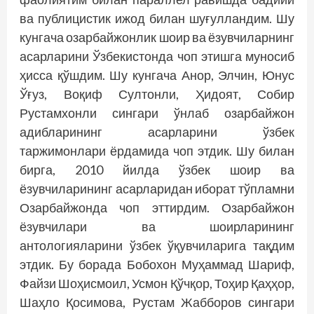
ва публицистик ижод билан шуғулландим. Шу
кунгача озарбайжонлик шоир ва ёзувчиларнинг
асарларини Ўзбекистонда чоп этишга муносиб
ҳисса қўшдим. Шу кунгача Анор, Элчин, Юнус
Ўғуз, Воқиф Султонли, Ҳидоят, Собир
Рустамхонли сингари ўнлаб озарбайжон
адибларининг асарларини ўзбек
таржимонлари ёрдамида чоп этдик. Шу билан
бирга, 2010 йилда ўзбек шоир ва
ёзувчиларининг асарларидан иборат тўпламни
Озарбайжонда чоп эттирдим. Озарбайжон
ёзувчилари ва шоирларининг
антологияларини ўзбек ўқувчиларига тақдим
этдик. Бу борада Бобохон Муҳаммад Шариф,
Файзи Шоҳисмоил, Усмон Қўчқор, Тоҳир Қаҳҳор,
Шаҳло Қосимова, Рустам Жабборов сингари