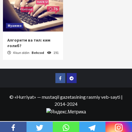
Муаммо
Алгоритм ва тил: ким
ғолиб?
4 kun oldin
Behzod
191
Facebook
Telegram
©
«Hurriyat»
— mustaqil gazetasining rasmiy veb-sayti
|
2014-2024