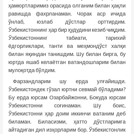
ҳамюртларимиз орасида олганим билан ҳақли
равишда фахрланаман. Чорак аср ичида
ўнлаб, юзлаб дўстлар орттирдим.
Ўзбекистоннинг ҳар бир ҳудудини кезиб чиқдим.
Ўзбекистоннинг табиати, тарихий
ёдгорликлари, танти ва меҳмондўст халқи
билан яқиндан танишдим. Шу билан бирга, бу
юртда яшаб келаётган ватандошларим билан
мулоқотда бўлдим.
Фарзандларим шу ерда улғайишди.
Ўзбекистондек гўзал юртни севмай бўладими?
Бу ерда юрсам Озарбайжонни, Бокуда юрсам
Ўзбекистонни соғинаман. Шу боис,
Ўзбекистонни ҳар доим иккинчи ватаним деб
биламан. Биласизми, ҳатто дўстларимга
айтадиган дил изҳорларим бор. Ўзбекистонлик