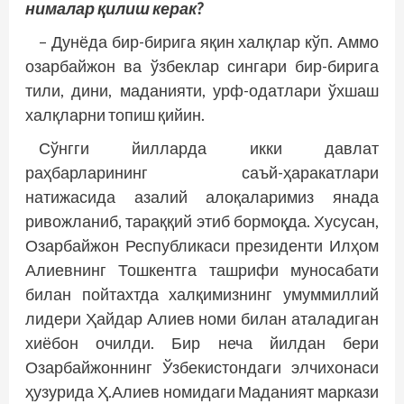
нималар қилиш керак?
– Дунёда бир-бирига яқин халқлар кўп. Аммо
озарбайжон ва ўзбеклар сингари бир-бирига
тили, дини, маданияти, урф-­одатлари ўхшаш
халқларни топиш қийин.
Сўнгги йилларда икки давлат
раҳбарларининг саъй-ҳаракатлари
натижасида азалий алоқаларимиз янада
ривожланиб, тараққий этиб бормоқда. Хусусан,
Озарбайжон Республикаси президенти Илҳом
Алиевнинг Тошкентга ташрифи муносабати
билан пойтахтда халқимизнинг умуммиллий
лидери Ҳайдар Алиев номи билан аталадиган
хиёбон очилди. Бир неча йилдан бери
Озарбайжоннинг Ўзбекистондаги элчихонаси
ҳузурида Ҳ.Алиев номидаги Маданият маркази