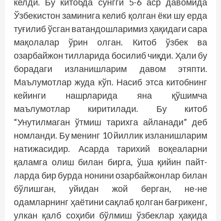
келди. Бу китобда сўнгги 5-6 аср давомида
Ўзбекистон заминига келиб қолган ёки шу ерда
туғилиб ўсган ватандошларимиз ҳақидаги сара
мақолалар ўрин олган. Китоб ўзбек ва
озарбайжон тилларида босилиб чиқди. Ҳали бу
борадаги изланишларим давом этяпти.
Маълумотлар жуда кўп. Насиб этса китобнинг
кейинги нашрларида яна қўшимча
маълумотлар киритилади. Бу китоб
“Унутилмаган ўтмиш тарихга айланади” деб
номланди. Бу менинг 10 йиллик изланишларим
натижасидир. Асарда тарихий воқеаларни
қаламга олиш билан бирга, ўша қийин пайт­
ларда бир бурда нонини озарбайжонлар билан
бўлишган, уйидан жой берган, не-не
одамларнинг ҳаётини сақлаб қолган бағрикенг,
улкан қалб соҳиби бўлмиш ўзбеклар ҳақида