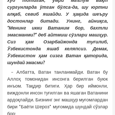
хўб тотиган, умри маълум вақт
сургунларда ўтган бўлса-да, шу юртни
алқаб, севиб яшайди. У ҳақида шеъру
достонлар битади. Унинг, айниқса,
“Менинг икки Ватаним бор, бахтли
эмасманми?” деб айтмиш сўзлари машҳур.
Сиз ҳам Озарбайжонда туғилиб,
Ўзбекистонда яшаб келяпсиз. Демак,
Ўзбекистон ҳам сизга Ватан қаторида,
шундай эмасми?
– Албатта, Ватан танланмайди. Ватан бу
Аллоҳ томонидан инсонга берилган буюк
инъом. Тақдир битиги. Ҳар бир иймонли,
виждонли инсон туғилган ва яшаган Ватанини
ардоқлайди. Бизнинг энг машҳур муғомлардан
бири “Баёти Шероз” муғомида шундай сўзлар
бор: