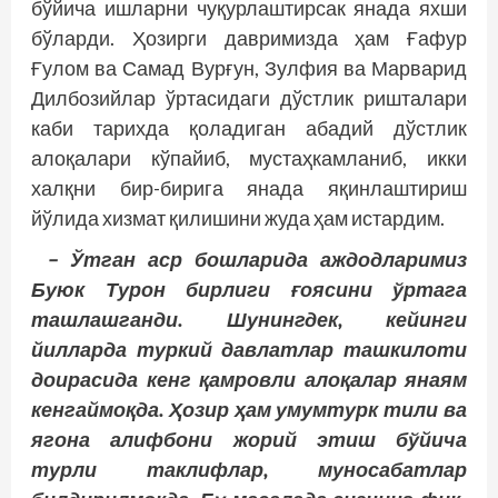
бўйича ишларни чуқурлаштирсак янада яхши
бўларди. Ҳозирги давримизда ҳам Ғафур
Ғулом ва Самад Вурғун, Зулфия ва Марварид
Дилбозийлар ўртасидаги дўстлик ришталари
каби тарихда қоладиган абадий дўстлик
алоқалари кўпайиб, мустаҳкамланиб, икки
халқни бир-бирига янада яқинлаштириш
йўлида хизмат қилишини жуда ҳам истардим.
– Ўтган аср бошларида аждодларимиз
Буюк Турон бирлиги ғоясини ўртага
ташлашганди. Шунингдек, ке­йинги
йилларда туркий давлатлар ташкилоти
доирасида кенг қамровли алоқалар янаям
кенгаймоқда. Ҳозир ҳам умумтурк тили ва
ягона алифбони жорий этиш бўйича
турли таклифлар, муносабатлар