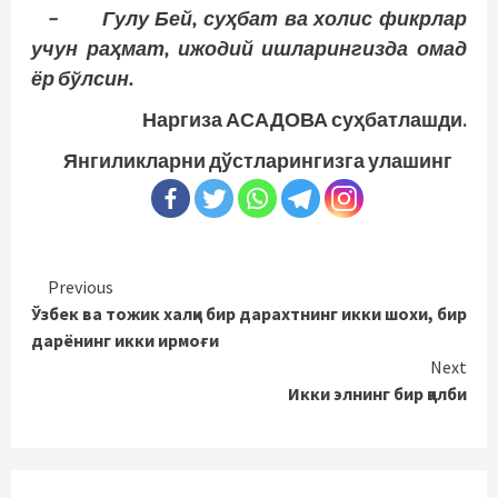
– Гулу Бей, суҳбат ва холис фикр­лар
учун раҳмат, ижодий ишларингизда омад
ёр бўлсин.
Наргиза АСАДОВА суҳбатлашди.
Янгиликларни дўстларингизга улашинг
Continue
Previous
Ўзбек ва тожик халқи бир дарахтнинг икки шохи, бир
Reading
дарёнинг икки ирмоғи
Next
Икки элнинг бир қалби