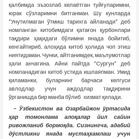
қалбимда эъзозлаб келаётган туйғуларимни,
юрак сўзларимни битганман. Шу кунларда
“Унутилмаган ўтмиш тарихга айланади” деб
номланган китобимдаги қатағон қурбонлари
тақдири ҳақидаги бўлимни янада бойитиб,
кенгайтириб, алоҳида китоб ҳолида чоп этиш
ниятидаман. Чунки, айтганимдек, маълумотлар
ҳали анчагина. Айни пайтда “Сургун” деб
номланадиган китоб устида ишлаяпман. Умид
қиламанки, буларнинг барчаси келгуси
авлодлар учун аждодлар тақдирини
ўрганишда бир манба бўлиб хизмат қилади.
– Ўзбекистон ва Озарбайжон ўртасида
ҳар томонлама алоқалар йил сайин
ривожланиб бормоқда. Сизнингча, адабий
дўстликни янада мус­таҳкамлаш учун