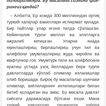
билдирилмоқда. Бу масалада сизнинг фик­
рингиз қандай?
– Албатта, Ер юзида 300 миллиондан ортиқ
туркий халқлар вакиллари истиқомат қилади.
Бир пайтлар улар ягона тилда сўзлашган.
Кейинчалик турли миллат ва элатларга
ажралиб кетишган. Уларни янада
яқинлаштириш, бирлаштириш учун тил ва
алифбони умумлаштириш жуда чиройли ва
мафтункор ғоя. Умумтурк тили ва алифбосини
яратиш устида узоқ йиллардан бери турли
давлатларда кўплаб олимлар изла­нишлар
олиб боришади. Бироқ бу масалалар шунчаки
олимлар, зиёлиларнинг интилиш­лари билан
битиб қоладиган иш эмас. Бу масала давлат
сиёсати даражасида бўлгани яхши. Мана
туркий давлатлар ташкилоти тобора