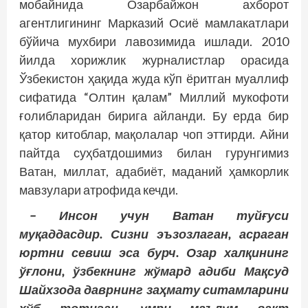
мобайнида Озарбайжон ахборот
агентлигининг Марказий Осиё мамлакатлари
бўйича мухбири лавозимида ишлади. 2010
йилда хорижлик журналистлар орасида
Ўзбекистон ҳақида жуда кўп ёритган муаллиф
сифатида “Олтин қалам” Миллий мукофоти
ғолибларидан бирига айланди. Бу ерда бир
қатор китоблар, мақолалар чоп эттирди. Айни
пайт­­да суҳбатдошимиз билан гурунгимиз
Ватан, миллат, адабиёт, маданий ҳамкорлик
мавзулари атрофида кечди.
– Инсон учун Ватан туйғуси
муқаддасдир. Сизни эъзозлаган, асраган
юртни севиш эса бурч. Озар халқининг
ўғлони, ўзбекнинг жўмард адиби Мақсуд
Шайхзода даврнинг заҳмату ситамларини