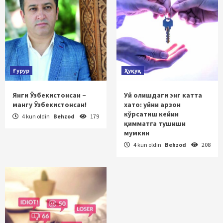
Ғурур
Ҳуқуқ
Янги Ўзбекистонсан –
Уй олишдаги энг катта
мангу Ўзбекистонсан!
хато: уйни арзон
кўрсатиш кейин
4 kun oldin
Behzod
179
қимматга тушиши
мумкин
4 kun oldin
Behzod
208