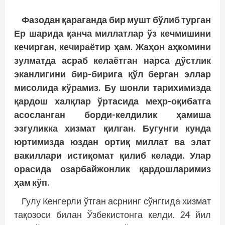
Фазодан қараганда бир мушт бўлиб турган
Ер шарида қанча миллатлар ўз кечмишини
кечирган, кечираётир ҳам. Жаҳон аҳкомини
зулматда асраб келаётган нарса дўстлик
эканлигини бир-бирига қўл берган эллар
мисолида кўрамиз. Бу шонли тарихимизда
қардош халқлар ўртасида меҳр-оқибатга
асосланган борди-келдилик ҳамиша
эзгуликка хизмат қилган. Бугунги кунда
юртимизда юздан ортиқ миллат ва элат
вакиллари истиқомат қилиб келади. Улар
орасида озарбайжонлик қардошларимиз
ҳам кўп.
Гулу Кенгерли ўтган асрнинг сўнггида хизмат
тақозоси билан Ўзбекистонга келди. 24 йил