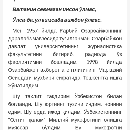
Ватанин севмаган инсон ўлмас,
Ўлса-да, ул кимсада виждон ўлмас.
Мен 1957 йилда Ғарбий Озарбайжоннинг
Даралаёз мавзесида туғилганман. Озарбайжон
давлат университетининг журналистика
факультетини битириб, радиода ўз
фаолиятимни бошладим. 1998 йилда
Озарбайжон ахборот агентлигининг Марказий
Осиёдаги мухбири сифатида Тошкентга ишга
жўнатилдим.
Шу тахлит тақдирим Ўзбекистон билан
боғланди. Шу юртнинг тузини ичдим, нонини
едим. Шу ерда ижод қилдим. Ўзбекистоннинг
“Олтин қалам” Миллий мукофотини олишга
муяссар бўлдим. Бу мукофотни