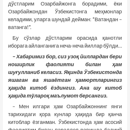
дўстларим Озарбайжонга борадими, ёки
Озарбайжондан Ўзбекистонга меҳмонлар
келадими, уларга шундай дейман: “Ватандан –
ватанга!”.
Бу сўзлар дўстларим орасида қанотли
иборага айланганига неча-неча йиллар бўлди…
– Хабаримиз бор, сиз узоқ йиллардан бери
ноширлик фаолияти билан ҳам
шуғулланиб келасиз. Яқинда Ўзбекистонда
яшаган ва яшаётган ҳам­юртларингиз
ҳақида китоб ёздингиз. Ана шу китоб
ҳақида тўлароқ маълумот берсангиз.
– Мен илгари ҳам Озарбайжоннинг янги
тарихидаги қора кунлар ҳақида бир қанча
китоблар ёзганман. Ўзбекистонда ҳам асосий
фаолиятим билан параллел равишда бадиий