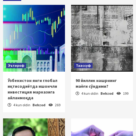
Эътироф
Таассуф
Ўзбекистон янги глобал
90 йиллик нашрнинг
иқтисодиётда ишончли
маёғи сўндими?
инвестиция марказига
4 kun oldin
Behzod
199
айланмоқда
4 kun oldin
Behzod
269