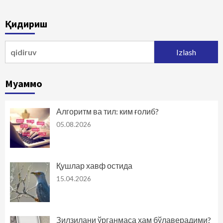
Қидириш
Qidirshish:
Муаммо
Алгоритм ва тил: ким ғолиб?
05.08.2026
Қушлар хавф остида
15.04.2026
Зилзилани ўрганмаса ҳам бўлаверадими?