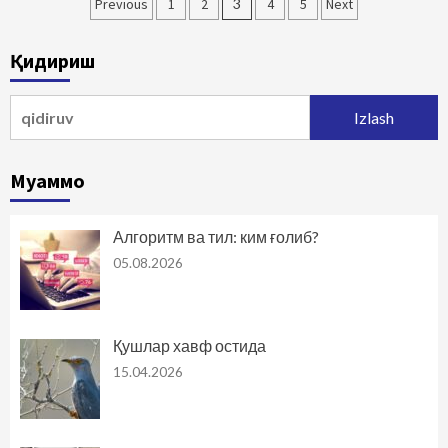
Maqolalar
Previous
1
2
3
4
5
Next
bo‘yicha
Қидириш
harakatlanish
Qidirshish:
Муаммо
Алгоритм ва тил: ким ғолиб?
05.08.2026
Қушлар хавф остида
15.04.2026