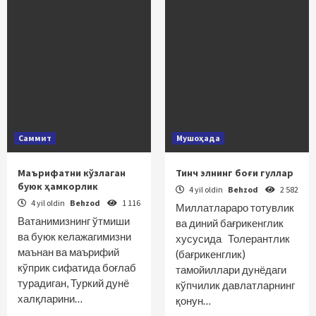
Саммит
Мушоҳада
Маърифатни кўзлаган
Тинч элнинг боғи гуллар
буюк ҳамкорлик
4 yil oldin
Behzod
2 582
4 yil oldin
Behzod
1 116
Миллатлараро тотувлик
Ватанимизнинг ўтмиши
ва диний бағрикенглик
ва буюк келажагимизни
хусусида Толерантлик
маънан ва маърифий
(бағрикенглик)
кўприк сифатида боғлаб
тамойиллари дунёдаги
турадиган, Туркий дунё
кўпчилик давлатларнинг
халқларини…
қонун…