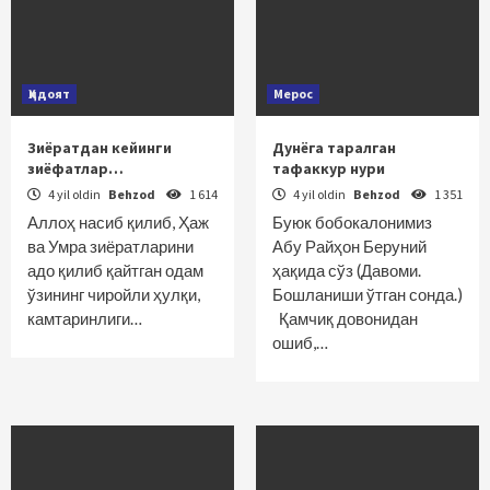
Ҳидоят
Мерос
Зиёратдан кейинги
Дунёга таралган
зиёфатлар…
тафаккур нури
4 yil oldin
Behzod
1 614
4 yil oldin
Behzod
1 351
Аллоҳ насиб қилиб, Ҳаж
Буюк бобокалонимиз
ва Умра зиёратларини
Абу Райҳон Беруний
адо қилиб қайтган одам
ҳақида сўз (Давоми.
ўзининг чиройли ҳулқи,
Бошланиши ўтган сонда.)
камтаринлиги…
Қамчиқ довонидан
ошиб,…