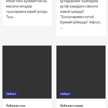
Мени тинч қўймаётган бу
қутидорнинг эшигидаги
масала негадир
қулф ҳақидаги саволга
тушларимга кириб қолди.
жавоб қаерда?
Туш…
“Болаларимиз китоб
ўқимай қўйишди”. Афсус,
…
Сиёсат
Саёҳат
Ўзбекистон
Ўзбекистонни