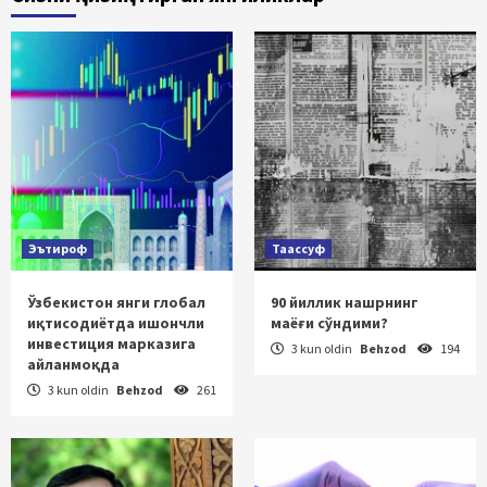
Эътироф
Таассуф
Ўзбекистон янги глобал
90 йиллик нашрнинг
иқтисодиётда ишончли
маёғи сўндими?
инвестиция марказига
3 kun oldin
Behzod
194
айланмоқда
3 kun oldin
Behzod
261