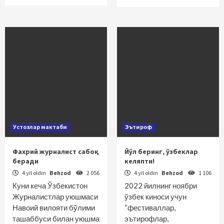
Устозлар мактаби
Эътироф
Фахрий журналист сабоқ
Йўл беринг, ўзбеклар
беради
келяпти!
4 yil oldin
Behzod
2 056
4 yil oldin
Behzod
1 106
Куни кеча Ўзбекистон
2022 йилнинг ноябри
Журналистлар уюшмаси
ўзбек киноси учун
Навоий вилояти бўлими
“фестиваллар,
ташаббуси билан уюшма
эътирофлар,