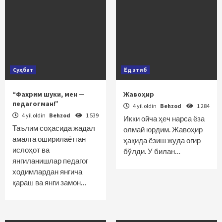
Суҳбат
Ёд этиб
“Фахрим шуки, мен —
Жавоҳир
педагогман!”
4 yil oldin
Behzod
1 284
4 yil oldin
Behzod
1 539
Икки ойча ҳеч нарса ёза
Таълим соҳасида жадал
олмай юрдим. Жавоҳир
амалга оширилаётган
ҳақида ёзиш жуда оғир
ислоҳот ва
бўлди. У билан…
янгиланишлар педагог
ходимлардан янгича
қараш ва янги замон…