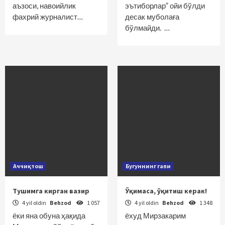
аъзоси, навоийлик
эътиборлар” ойи бўлди
фахрий журналист…
десак муболаға
бўлмайди. …
Аччиқтош
Бугуннинг гапи
Тушимга кирган вазир
Ўқимаса, ўқитиш керак!
4 yil oldin
Behzod
1 057
4 yil oldin
Behzod
1 348
ёки яна обуна ҳақида
ёхуд Мирзакарим