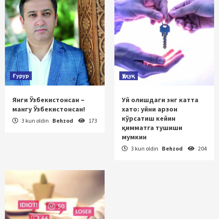
Ғурур
Ҳуқуқ
Янги Ўзбекистонсан –
Уй олишдаги энг катта
мангу Ўзбекистонсан!
хато: уйни арзон
кўрсатиш кейин
3 kun oldin
Behzod
173
қимматга тушиши
мумкин
3 kun oldin
Behzod
204