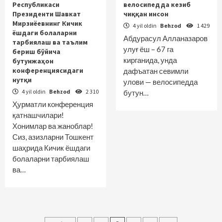
Республикаси
велосипедда кезиб
Президенти Шавкат
чиққан инсон
Мирзиёевнинг Кичик
4 yil oldin
Behzod
1 429
ёшдаги болаларни
Абдурасул Алланазаров
тарбиялаш ва таълим
улуғ ёш – 67 га
бериш бўйича
кирганида, унда
бутунжаҳон
конференциясидаги
дафъатан севимли
нутқи
улови — велосипедда
4 yil oldin
Behzod
2 310
бутун…
Ҳурматли конференция
қатнашчилари!
Хонимлар ва жаноблар!
Сиз, азизларни Тошкент
шаҳрида Кичик ёшдаги
болаларни тарбиялаш
ва…