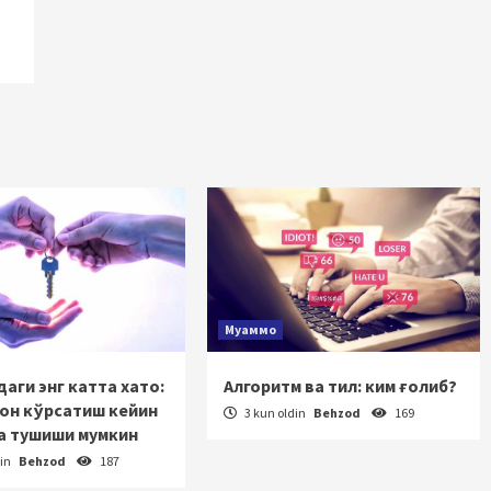
Муаммо
аги энг катта хато:
Алгоритм ва тил: ким ғолиб?
зон кўрсатиш кейин
3 kun oldin
Behzod
169
а тушиши мумкин
din
Behzod
187