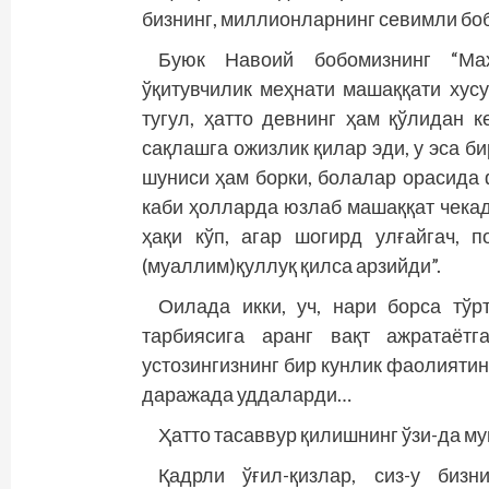
бизнинг, миллионларнинг севимли б
Буюк Навоий бобомизнинг “Маҳ
ўқитувчилик меҳнати машаққати хус
тугул, ҳатто девнинг ҳам қўлидан 
сақлашга ожизлик қилар эди, у эса би
шуниси ҳам борки, болалар орасида
каби ҳолларда юзлаб машаққат чекад
ҳақи кўп, агар шогирд улғайгач, 
(муаллим)қуллуқ қилса арзийди”.
Оилада икки, уч, нари борса тў
тарбиясига аранг вақт ажратаётг
устозингизнинг бир кунлик фаолиятини
даражада уддаларди…
Ҳатто тасаввур қилишнинг ўзи-да м
Қадрли ўғил-қизлар, сиз-у биз