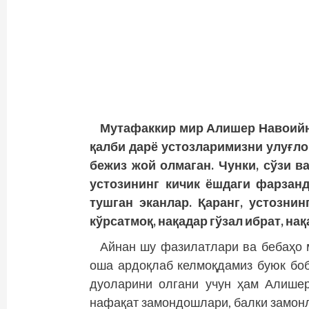
Мутафаккир мир Алишер Навоийни
қалби дарё устозларимизни улуғл
бежиз жой олмаган. Чунки, сўзи 
устозининг кичик ёшдаги фарзан
тушган эканлар. Қаранг, устозни
кўрсатмоқ, нақадар гўзал ибрат, на
Айнан шу фазилатлари ва бебаҳо 
оша ардоқлаб келмоқдамиз буюк боб
дуо­ларини олгани учун ҳам Алише
нафақат замондошлари, балки замонл