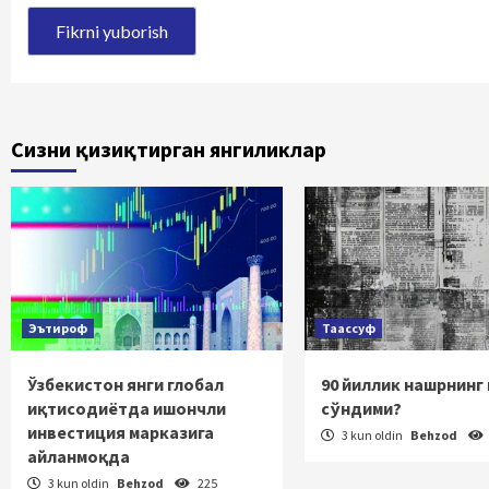
Сизни қизиқтирган янгиликлар
Эътироф
Таассуф
Ўзбекистон янги глобал
90 йиллик нашрнинг
иқтисодиётда ишончли
сўндими?
инвестиция марказига
3 kun oldin
Behzod
айланмоқда
3 kun oldin
Behzod
225