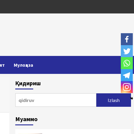
ят
Мулоҳаза
Қидириш
Qidirshish:
Муаммо