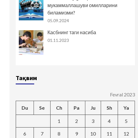
мукаммаллашуви омилларини
биламизми?
05.09.2024
Касбнинг таги насиба
01.11.2023
Тақвим
Fevral 2023
Du
Se
Ch
Pa
Ju
Sh
Ya
1
2
3
4
5
6
7
8
9
10
11
12