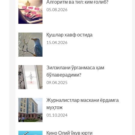
Алгоритм ва тил: ким ғолиб?
05.08.2026
Қушлар хавф остида
15.04.2026
Зилзилани ўрганмаса ҳам
бўлаверадими?
09.04.2025
Журналистлар маскани ёрдамга
муҳтож
01.10.2024
Кино Олий ўқув юрти