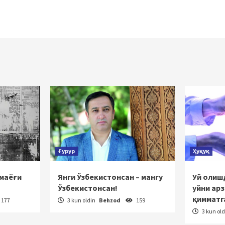
Ғурур
Ҳуқуқ
 маёғи
Янги Ўзбекистонсан – мангу
Уй олишд
Ўзбекистонсан!
уйни ар
қимматг
177
3 kun oldin
Behzod
159
3 kun ol