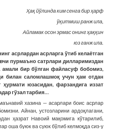
Ҳақ йўлинда ким сенга бир ҳарф
ўқитмиш ранж ила,
Айламак осон эрмас онинг ҳаққин
юз ганж ила.
нг асрлардан асрларга ўтиб келаётган
овчи пурмаъно сатрлари дилларимиздан
ва амали бир бўлган файласуф бобомиз,
ди билан саломлашмоқ учун ҳам отдан
нг ҳурмати юзасидан, фарзандига иззат
қадар гўзал тарбия…
маънавий хазина — асарлари боис асрлар
омизни. Айнан, устозларини ардоқлагани,
рдан ҳазрат Навоий мақомига кўтарилиб,
ар оша буюк ва суюк бўлиб келмоқда сиз-у