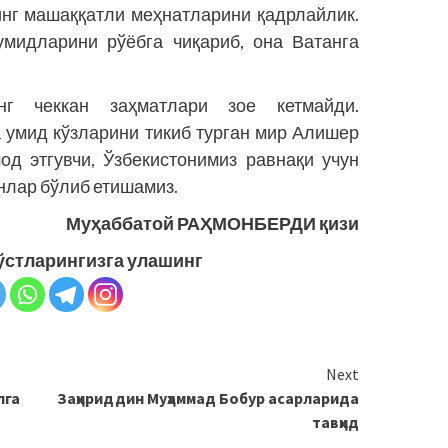
инг машаққатли меҳнатларини қадрлайлик.
умидларини рўёбга чиқариб, она Ватанга
инг чеккан заҳматлари зое кетмайди.
 умид кўзларини тикиб турган мир Алишер
д этгувчи, Ўзбекистонимиз равнақи учун
нлар бўлиб етишамиз.
Муҳаббатой РАҲМОНБЕРДИ қизи
ўстларингизга улашинг
Next
лга
Заҳириддин Муҳаммад Бобур асарларида
тавҳид