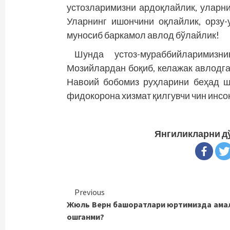
устозларимизни ардоқлайлик, уларн
Уларнинг ишончини оқлайлик, орзу-
муносиб баркамол авлод бўлайлик!
Шунда устоз-мураббийларимизн
Мозийлардан боқиб, келажак авлодга
Навоий бобомиз руҳларини беҳад шо
фидокорона хизмат қилгувчи чин инсо
Янгиликларни д
Continue
Previous
Жюль Верн башоратлари юртимизда ама
Reading
ошганми?