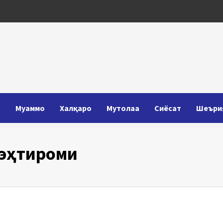
Т
Муаммо
Халқаро
Мутолаа
Сиёсат
Шеъри
 эҳтироми