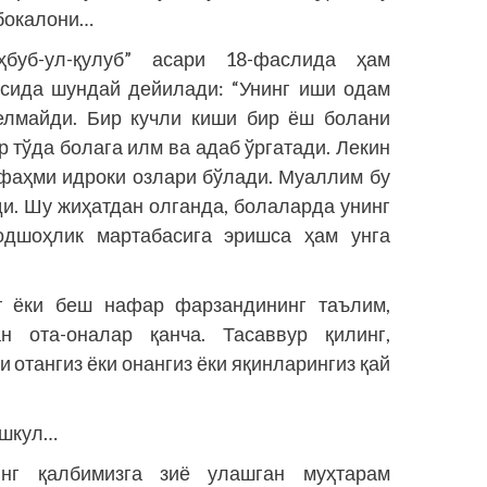
обокалони…
буб-ул-қулуб” асари 18-фаслида ҳам
усида шундай дейилади: “Унинг иши одам
келмайди. Бир кучли киши бир ёш болани
р тўда болага илм ва адаб ўргатади. Лекин
 фаҳми идроки озлари бўлади. Муаллим бу
и. Шу жиҳатдан олганда, болаларда унинг
подшоҳлик мартабасига эришса ҳам унга
рт ёки беш нафар фарзандининг таълим,
ан ота-оналар қанча. Тасаввур қилинг,
 отангиз ёки онангиз ёки яқинларингиз қай
ушкул…
нинг қалбимизга зиё улашган муҳтарам