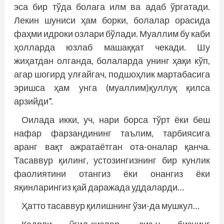
эса бир тўда болага илм ва адаб ўргатади.
Лекин шуниси ҳам борки, болалар орасида
фаҳми идроки озлари бўлади. Муаллим бу каби
ҳолларда юзлаб машаққат чекади. Шу
жиҳатдан олганда, болаларда унинг ҳақи кўп,
агар шогирд улғайгач, подшоҳлик мартабасига
эришса ҳам унга (муаллим)қуллуқ қилса
арзийди”.
Оилада икки, уч, нари борса тўрт ёки беш
нафар фарзандининг таълим, тарбиясига
аранг вақт ажратаётган ота-оналар қанча.
Тасаввур қилинг, устозингизнинг бир кунлик
фаолиятини отангиз ёки онангиз ёки
яқинларингиз қай даражада уддаларди…
Ҳатто тасаввур қилишнинг ўзи-да мушкул…