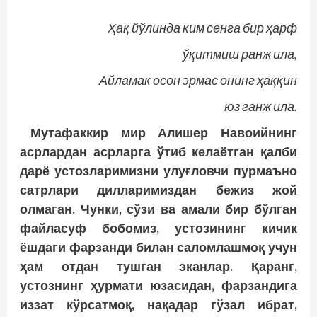
Ҳақ йўлинда ким сенга бир ҳарф
ўқитмиш ранж ила,
Айламак осон эрмас онинг ҳаққин
юз ганж ила.
Мутафаккир мир Алишер Навоийнинг
асрлардан асрларга ўтиб келаётган қалби
дарё устозларимизни улуғловчи пурмаъно
сатрлари дилларимиздан бежиз жой
олмаган. Чунки, сўзи ва амали бир бўлган
файласуф бобомиз, устозининг кичик
ёшдаги фарзанди билан саломлашмоқ учун
ҳам отдан тушган эканлар. Қаранг,
устознинг ҳурмати юзасидан, фарзандига
иззат кўрсатмоқ, нақадар гўзал ибрат,