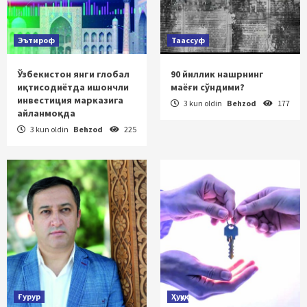
Эътироф
Таассуф
Ўзбекистон янги глобал
90 йиллик нашрнинг
иқтисодиётда ишончли
маёғи сўндими?
инвестиция марказига
3 kun oldin
Behzod
177
айланмоқда
3 kun oldin
Behzod
225
Ғурур
Ҳуқуқ