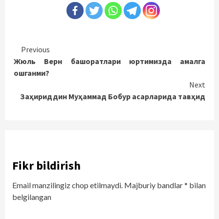
Continue
Previous
Жюль Верн башоратлари юртимизда амалга
Reading
ошганми?
Next
Заҳириддин Муҳаммад Бобур асарларида тавҳид
Fikr bildirish
Email manzilingiz chop etilmaydi.
Majburiy bandlar
*
bilan
belgilangan