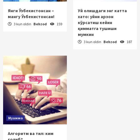
Янги Ўзбекистонсан –
Уй олишдаги энг катта
мангу Ўзбекистонсан!
хато: уйни арзон
кўрсатиш кейин
3 kun oldin
Behzod
159
қимматга тушиши
мумкин
3 kun oldin
Behzod
187
Муаммо
Алгоритм ва тил: ким
ғолиб?