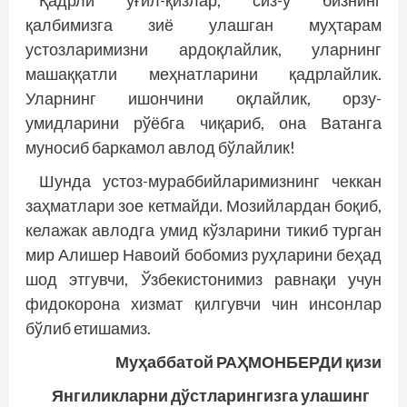
Қадрли ўғил-қизлар, сиз-у бизнинг
қалбимизга зиё улашган муҳтарам
устозларимизни ардоқлайлик, уларнинг
машаққатли меҳнатларини қадрлайлик.
Уларнинг ишончини оқлайлик, орзу-
умидларини рўёбга чиқариб, она Ватанга
муносиб баркамол авлод бўлайлик!
Шунда устоз-мураббийларимизнинг чеккан
заҳматлари зое кетмайди. Мозийлардан боқиб,
келажак авлодга умид кўзларини тикиб турган
мир Алишер Навоий бобомиз руҳларини беҳад
шод этгувчи, Ўзбекистонимиз равнақи учун
фидокорона хизмат қилгувчи чин инсонлар
бўлиб етишамиз.
Муҳаббатой РАҲМОНБЕРДИ қизи
Янгиликларни дўстларингизга улашинг