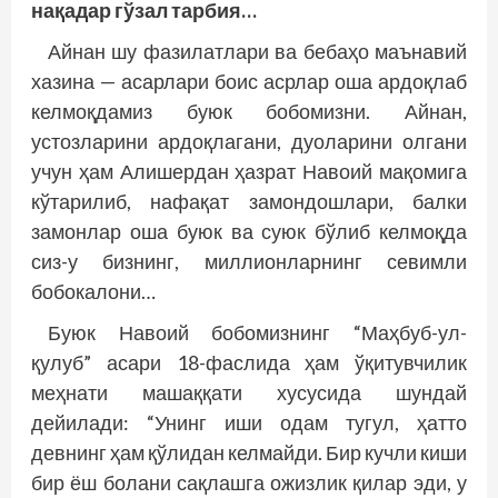
нақадар гўзал тарбия…
Айнан шу фазилатлари ва бебаҳо маънавий
хазина — асарлари боис асрлар оша ардоқлаб
келмоқдамиз буюк бобомизни. Айнан,
устозларини ардоқлагани, дуо­ларини олгани
учун ҳам Алишердан ҳазрат Навоий мақомига
кўтарилиб, нафақат замондошлари, балки
замонлар оша буюк ва суюк бўлиб келмоқда
сиз-у бизнинг, миллионларнинг севимли
бобокалони…
Буюк Навоий бобомизнинг “Маҳбуб-ул-
қулуб” асари 18-фаслида ҳам ўқитувчилик
меҳнати машаққати хусусида шундай
дейилади: “Унинг иши одам тугул, ҳатто
девнинг ҳам қўлидан келмайди. Бир кучли киши
бир ёш болани сақлашга ожизлик қилар эди, у